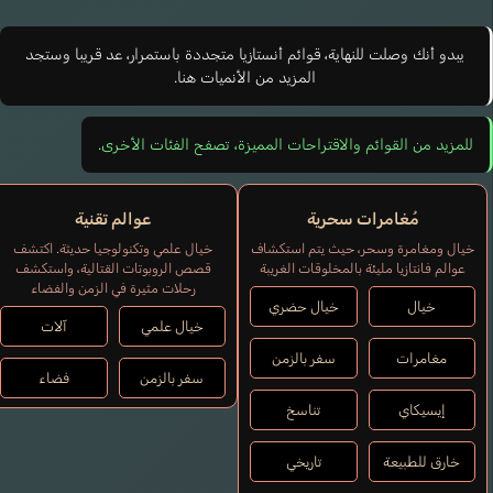
يبدو أنك وصلت للنهاية، قوائم أنستازيا متجددة باستمرار، عد قريبا وستجد
المزيد من الأنميات هنا.
للمزيد من القوائم والاقتراحات المميزة، تصفح الفئات الأخرى.
مُغامرات سحرية
عوالم تقنية
خيال ومغامرة وسحر، حيث يتم استكشاف
خيال علمي وتكنولوجيا حديثة. اكتشف
عوالم فانتازيا مليئة بالمخلوقات الغريبة
قصص الروبوتات القتالية، واستكشف
رحلات مثيرة في الزمن والفضاء
خيال
خيال حضري
خيال علمي
آلات
مغامرات
سفر بالزمن
سفر بالزمن
فضاء
إيسيكاي
تناسخ
خارق للطبيعة
تاريخي