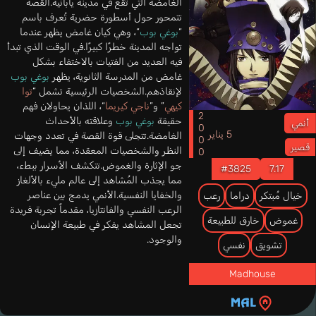
الغامضة التي تقع في مدينة يابانية.القصة
تتمحور حول أسطورة حضرية تُعرف باسم
“
بوغي بوب
“، وهي كيان غامض يظهر عندما
تواجه المدينة خطرًا كبيرًا.في الوقت الذي تبدأ
فيه العديد من الفتيات بالاختفاء بشكل
غامض من المدرسة الثانوية، يظهر
بوغي بوب
لإنقاذهم.الشخصيات الرئيسية تشمل “
توا
كيهي
” و”
ناجي كيريما
“، اللذان يحاولان فهم
2000
حقيقة
بوغي بوب
وعلاقته بالأحداث
أنمي
5 يناير
الغامضة.تتجلى قوة القصة في تعدد وجهات
قصير
النظر والشخصيات المعقدة، مما يضيف إلى
جو الإثارة والغموض.تتكشف الأسرار ببطء،
#3825
7.17
مما يجذب المُشاهد إلى عالم مليء بالألغاز
والخفايا النفسية.الأنمي يدمج بين عناصر
خيال مُبتكر
دراما
رعب
الرعب النفسي والفانتازيا، مقدماً تجربة فريدة
غموض
خارق للطبيعة
تجعل المشاهد يفكر في طبيعة الإنسان
والوجود.
تشويق
نفسي
Madhouse