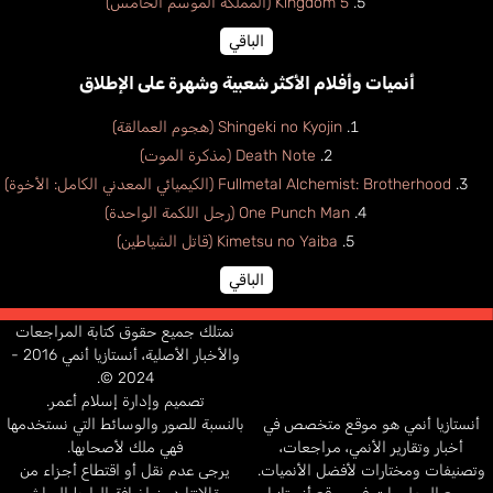
Kingdom 5 (المملكة الموسم الخامس)
الباقي
أنميات وأفلام الأكثر شعبية وشهرة على الإطلاق
Shingeki no Kyojin (هجوم العمالقة)
Death Note (مذكرة الموت)
Fullmetal Alchemist: Brotherhood (الكيميائي المعدني الكامل: الأخوة)
One Punch Man (رجل اللكمة الواحدة)
Kimetsu no Yaiba (قاتل الشياطين)
الباقي
نمتلك جميع حقوق كتابة المراجعات
والأخبار الأصلية، أنستازيا أنمي 2016 -
2024 ©.
تصميم وإدارة إسلام أعمر.
أنستازيا أنمي هو موقع متخصص في
بالنسبة للصور والوسائط التي نستخدمها
أخبار وتقارير الأنمي، مراجعات،
فهي ملك لأصحابها.
وتصنيفات ومختارات لأفضل الأنميات.
يرجى عدم نقل أو اقتطاع أجزاء من