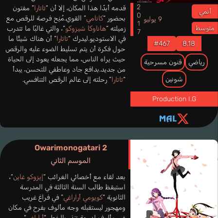
2017
قدمه أبدًا هذا المكان، إلا أن “
تاتارا
” مفتون
أنمي
بحضور “
كانامي
” القوي.مُنِح فرصة للرقص مع
9 يوليو
زميلته “
هاناوكا شيزوكو
”، والتي غالبًا ما تتدرب
متوسط
في الاستوديو.ليدرك “
تاتارا
” أن هناك شيئًا ما
#467
8.18
حول فكرة أن يتم تسليط الضوء عليه والرقص
حيث يراه الناس، مما يجعله يعود إلى الحياة
رياضي
فنون مسرحية
من جديد.بدافع جاد وعاطفي للتحسن، يبدأ
شونين
“
تاتارا
” رحلته إلى عالم الرقص التنافسي.
Production I.G
Owarimonogatari 2
الموسم الثاني
بعد لقاء مع أخصائي الغرائب “
إيزوكو غاين
“،
استيقظ طالب السنة الثالثة في المدرسة
الثانوية “
كويومي أراراغي
” في فراغ غريب
ومهجور ليستقبله وجه مألوف بفرح في مكان
غير مألوف لدرجة تنذر بالخطر.“
أراراغي
“،