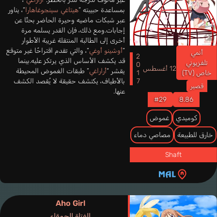
بمساعدة حبيبته “
هيتاغي سينجوغاهارا
“، يناور
عبر شبكات ماضيه وحيرة الحاضر بحثًا عن
إجابات.ومع ذلك، فإن القدر يسلمه مرة
أخرى إلى الطالبة المنتقلة غريبة الأطوار
“
أوشينو أوغي
“، والتي تقدم اقتراحًا غير متوقع
أنمي
2017
قد يكشف الأساس الذي يرتكز عليه.بينما
تلفزيوني
12 أغسطس
يقشر “
أراراغي
” طبقات الغموض المحيطة
خاص (TV)
بالأطياف، يكتشف حقيقة لا يُقصد الكشف
قصير
عنها.
#29
8.86
كوميدي
غموض
خارق للطبيعة
مصاصي دماء
Shaft
Aho Girl
الفتاة الحمقاء