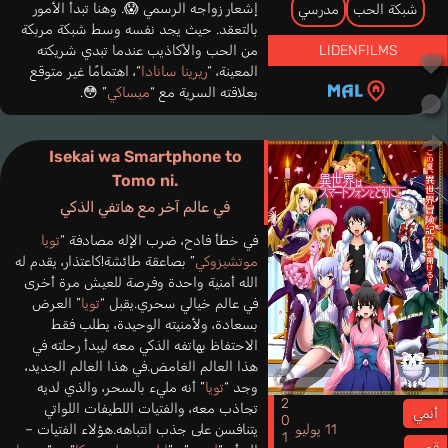
إشعار زواجه الرسمي 😱. وهنا تبدأ الأمور
شبكة الحب
مدرسي
بالتعقد. حيث يجد نفسه وسط شبكة مربكة
LIDENFILMS
من الحب والأكاذيب عندما تبدي شريكته
المعينة، “
ريرينا سانادا
“، اهتمامًا غير متوقع
بعلاقته السرية مع “
ميساكي
” 😳.
Isekai wa Smartphone to
Tomo ni.
في عالم آخر مع هاتفي الذكي
في خطأ فادح، ضرب الإله مصادفة “
تويا
موتشيزوكي
” بصاعقة طائشة!كاعتذار، يقدم له
الله أمنية واحدة وفرصة للعيش مرة أخرى
في عالم خيالي سحري.يقبل “
تويا
” العرض
بسعادة، ولأمنيته الوحيدة، يطلب فقط
الاحتفاظ بهاتفه الذكي معه ليبدأ رحلته في
هذا العالم الغامض.في هذا العالم الجديد،
وجد “
تويا
” أنه مليء بالسحر، والذي لديه
2017
تجاذب معه، والفتيات اللطيفات اللواتي
أنمي
11 يوليو
يتنافسن على جذب انتباهه.هؤلاء الفتيات –
قصير