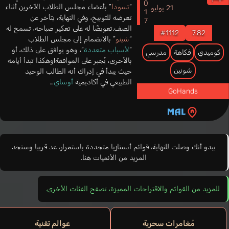
2017
“
تسودا
” بأعضاء مجلس الطلاب الآخرين أثناء
21 يوليو
تعرضه للتوبيخ، وفي النهاية، يتأخر عن
الصف.تعويضًا له على تعكير صباحه، تسمح له
#1112
7.82
“
شينو
” بالانضمام إلى مجلس الطلاب
“
لأسباب متعددة
“، وهو يوافق على ذلك، أو
كوميدي
فكاهة
مدرسي
بالأحرى، يُجبر على الموافقة!وهكذا تبدأ أيامه
شونين
حيث يبدأ في إدراك أنه الطالب الوحيد
الطبيعي في أكاديمية
أوساي
…
GoHands
يبدو أنك وصلت للنهاية، قوائم أنستازيا متجددة باستمرار، عد قريبا وستجد
المزيد من الأنميات هنا.
للمزيد من القوائم والاقتراحات المميزة، تصفح الفئات الأخرى.
مُغامرات سحرية
عوالم تقنية