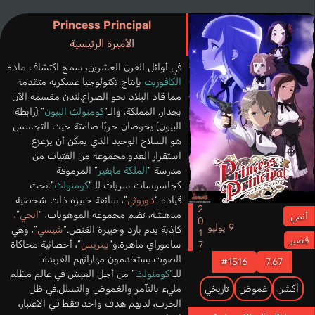
Princess Principal
الأميرة الرئيسية
في أوائل القرن العشرين، سمح اكتشاف مادة
الكافوريت
بإنتاج تكنولوجيا عسكرية متقدمة
مما قاد البلاد نحو الصراع.لندن مقسمة الآن
بجدار. المملكة، والـ“
كومنولث البيون
” (رابطة
البيون) يخوضان حربًا صامتة حيث التجسس
هو السلاح الوحيد الذي يمكن أن يزعزع
استقرار العدو.مجموعة من الفتيات من
مدرسة “
الملكة مايفير
” المرموقة
كجاسوسات سريات للـ“
كومنولث
”.تحت
قيادة “
دوروثي
”، سائقة خبيرة ذات شخصية
2017
مدهشة، تضم مجموعة الموهوبات، “
انجي
”،
أنمي
9 يوليو
كاذبة بدم بارد وخبيرة القنص.“
شيسي
”، وهي
قصير
ساموراي ماهرة.و“
بيتريس
”، أخصائية محاكاة
الصوت.يستخدمون مهاراتهم الفريدة
#1516
7.67
للـ“
كومنولث
” من أجل العيش في عالم مظلم
مليء بالتآمر والغموض والتسلل.في ظل
أكشن
غموض
تاريخي
الحرب، لديهم هدف واحد فقط في الاعتبار،