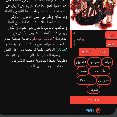
الطلاب هم أبناء أغنى الناس في العالم، فإن
الأكاديمية لديها خاصية تميزها.في النهار، هي
مدرسة طبيعية، تعلم تلاميذها التاريخ واللغات
وما شابه.ولكن في الليل، تتحول إلى وكر
القمار، لتعليم الطلاب فن التعامل مع المال
والتلاعب بالناس.فالمال هو القوة، و الذين
2017
يبرزون في الألعاب، يعتبرون الأوائل في
أنمي
المدرسة.“
جابامي يوميكو
”، طالبة متنقلة تبدو
1 يوليو
ساذجة وجميلة، وهي مستعدة لتجربة منهج
قصير
“
هياكاو
” الخاص.لكنها لا تلعب من أجل الفوز
#3614
7.21
عكس بقية الطلاب، بل لأن المقامرة تثيرها،
وطريقة لعبها المجنونة تجلب الكثير من
دراما
غموض
تشويق
البطاقات الجديدة إلى الطاولة.
ألعاب مميتة
نفسي
مدرسي
ألعاب ذكاء
شونين
MAPPA