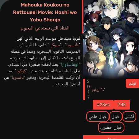
Mahouka Koukou no
Rettousei Movie: Hoshi wo
Yobu Shoujo
الفتاة التي تستدعي النجوم
قريبا سيدخل موسم الربيع الثاني.أنهى
“
تاتسويا
” و“
ميوكي
” عامهما الأول في
المدرسة الثانوية السحرية وهما في عطلة
الربيع.يذهب الاثنان إلى منزلهما في جزيرة
“
اوغاساوارا
”.بعد لحظة صغيرة من السلام،
تظهر أمامهم فتاة وحيدة تدعى “
كوكوا
” بعد
أن تركت القاعدة البحرية، وتخبر “
تاتسويا
” عن
2017
فيلم
أمنيتها الوحيدة…
17 يونيو
#2364
7.45
أكشن
خيال
خيال علمي
خيال حضري