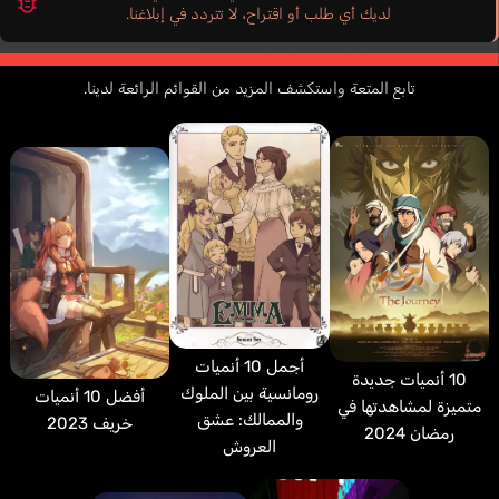
لديك أي طلب أو اقتراح، لا تتردد في إبلاغنا.
تابع المتعة واستكشف المزيد من القوائم الرائعة لدينا.
أجمل 10 أنميات
10 أنميات جديدة
رومانسية بين الملوك
أفضل 10 أنميات
متميزة لمشاهدتها في
والممالك: عشق
خريف 2023
رمضان 2024
العروش