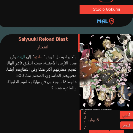
Studio Gokumi
Saiyuuki Reload Blast
انفجار
وأخيرا، وصل فريق “
سانزو
” إلى
الهند
.وفي
هذه الأرض الأجنبية، حيث انطلق تأثير الهالة،
تصبح معاركهم أكثر عنفا.وفي انتظارهم أيضا،
مصيرهم المأساوي المحتم منذ 500
عام.ماذا سيجدون في نهاية رحلتهم الطويلة
والغادرة هذه ؟
2017
أنمي
5 يوليو
قصير