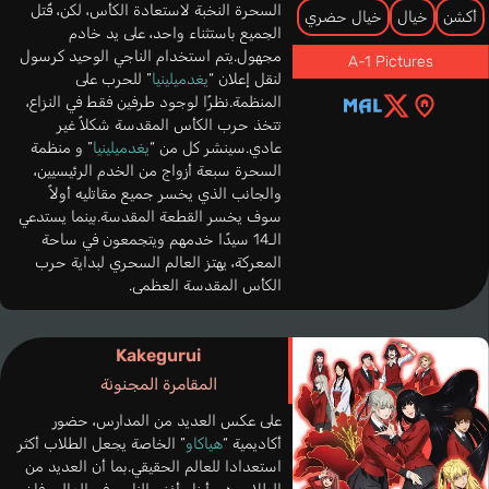
السحرة النخبة لاستعادة الكأس، لكن، قُتل
أكشن
خيال
خيال حضري
الجميع باستثناء واحد، على يد خادم
مجهول.يتم استخدام الناجي الوحيد كرسول
A-1 Pictures
لنقل إعلان “
يغدميلينيا
” للحرب على
المنظمة.نظرًا لوجود طرفين فقط في النزاع،
تتخذ حرب الكأس المقدسة شكلاً غير
عادي.سينشر كل من “
يغدميلينيا
” و منظمة
السحرة سبعة أزواج من الخدم الرئيسيين،
والجانب الذي يخسر جميع مقاتليه أولاً
سوف يخسر القطعة المقدسة.بينما يستدعي
الـ14 سيدًا خدمهم ويتجمعون في ساحة
المعركة، يهتز العالم السحري لبداية حرب
الكأس المقدسة العظمى.
Kakegurui
المقامرة المجنونة
على عكس العديد من المدارس، حضور
أكاديمية “
هياكاو
” الخاصة يجعل الطلاب أكثر
استعدادا للعالم الحقيقي.بما أن العديد من