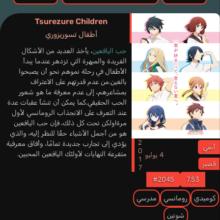
Tsurezure Children
أطفال تسوريزوري
حب اليافعين
، يأخذ العديد من الأشكال
الفريدة والمبهرة التي تزدهر عندما يبدأ
الأطفال في رحلة نموهم نحو أن يصبحوا
بالغين.من عدم قدرتهم على الاعتراف
بمشاعرهم، إلى عدم معرفة ما هو شعور
الحب الحقيقي.كما يمكن أن تنشأ عقبات عدة
عند التعرف على الانجذاب الرومانسي لأول
مرة!ولكن تحت كل ذلك، فإن حب اليافعين
هو من أجمل الأشياء حقًا للنظر إليه، والذي
2017
يؤدي إلى تجارب جديدة تمامًا، وأفاق معرفية
أنمي
متفرعة النهايات لأولئك اليافعين المحبين.
4 يوليو
قصير
#2045
7.53
كوميدي
رومانسي
مدرسي
شونين