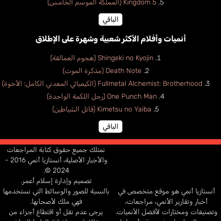
Kingdom 5 (المملكة الموسم الخامس)
الباقي
أنميات وأفلام الأكثر شعبية وشهرة على الإطلاق
Shingeki no Kyojin (هجوم العمالقة)
Death Note (مذكرة الموت)
Fullmetal Alchemist: Brotherhood (الكيميائي المعدني الكامل: الأخوة)
One Punch Man (رجل اللكمة الواحدة)
Kimetsu no Yaiba (قاتل الشياطين)
الباقي
نمتلك جميع حقوق كتابة المراجعات
والأخبار الأصلية، أنستازيا أنمي 2016 -
2024 ©.
تصميم وإدارة إسلام أعمر.
أنستازيا أنمي هو موقع متخصص في
بالنسبة للصور والوسائط التي نستخدمها
أخبار وتقارير الأنمي، مراجعات،
فهي ملك لأصحابها.
وتصنيفات ومختارات لأفضل الأنميات.
يرجى عدم نقل أو اقتطاع أجزاء من