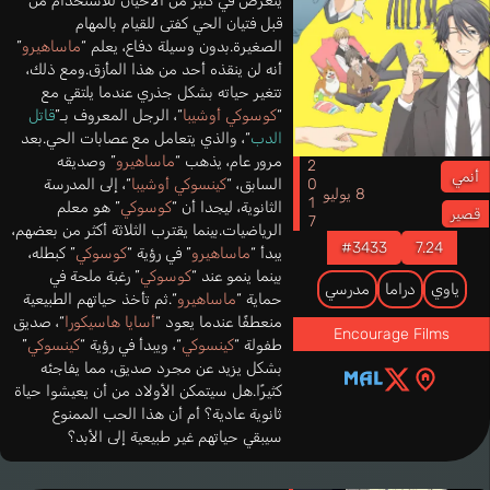
يتعرض في كثير من الأحيان للاستخدام من
قبل فتيان الحي كفتى للقيام بالمهام
الصغيرة.بدون وسيلة دفاع، يعلم “
ماساهيرو
”
أنه لن ينقذه أحد من هذا المأزق.ومع ذلك،
تتغير حياته بشكل جذري عندما يلتقي مع
“
كوسوكي أوشيبا
“، الرجل المعروف بـ”
قاتل
الدب
“، والذي يتعامل مع عصابات الحي.بعد
مرور عام، يذهب “
ماساهيرو
” وصديقه
2017
أنمي
السابق، “
كينسوكي أوشيبا
“، إلى المدرسة
8 يوليو
الثانوية، ليجدا أن “
كوسوكي
” هو معلم
قصير
الرياضيات.بينما يقترب الثلاثة أكثر من بعضهم،
#3433
7.24
يبدأ “
ماساهيرو
” في رؤية “
كوسوكي
” كبطله،
بينما ينمو عند “
كوسوكي
” رغبة ملحة في
ياوي
دراما
مدرسي
حماية “
ماساهيرو
“.ثم تأخذ حياتهم الطبيعية
منعطفًا عندما يعود “
أسايا هاسيكورا
“، صديق
Encourage Films
طفولة “
كينسوكي
“، ويبدأ في رؤية “
كينسوكي
”
بشكل يزيد عن مجرد صديق، مما يفاجئه
كثيرًا.هل سيتمكن الأولاد من أن يعيشوا حياة
ثانوية عادية؟ أم أن هذا الحب الممنوع
سيبقي حياتهم غير طبيعية إلى الأبد؟