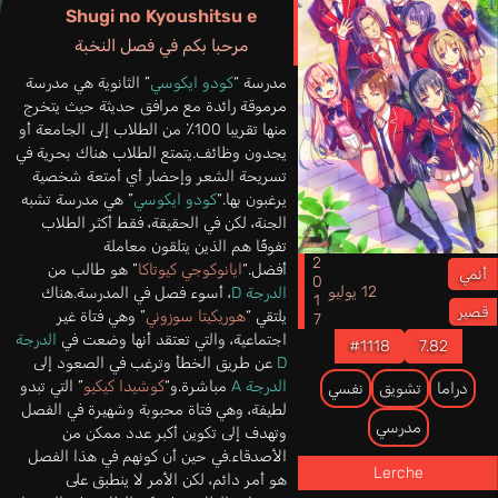
Shugi no Kyoushitsu e
مرحبا بكم في فصل النخبة
مدرسة “
كودو ايكوسي
” الثانوية هي مدرسة
مرموقة رائدة مع مرافق حديثة حيث يتخرج
منها تقريبا 100٪ من الطلاب إلى الجامعة أو
يجدون وظائف.يتمتع الطلاب هناك بحرية في
تسريحة الشعر وإحضار أي أمتعة شخصية
يرغبون بها.“
كودو ايكوسي
” هي مدرسة تشبه
الجنة، لكن في الحقيقة، فقط أكثر الطلاب
تفوقًا هم الذين يتلقون معاملة
2017
أفضل.“
ايانوكوجي كيوتاكا
” هو طالب من
أنمي
12 يوليو
الدرجة D
، أسوء فصل في المدرسة.هناك
قصير
يلتقي “
هوريكيتا سوزوني
” وهي فتاة غير
اجتماعية، والتي تعتقد أنها وضعت في
الدرجة
#1118
7.82
D
عن طريق الخطأ وترغب في الصعود إلى
الدرجة A
مباشرة.و“
كوشيدا كيكيو
” التي تبدو
دراما
تشويق
نفسي
لطيفة، وهي فتاة محبوبة وشهيرة في الفصل
مدرسي
وتهدف إلى تكوين أكبر عدد ممكن من
الأصدقاء.في حين أن كونهم في هذا الفصل
Lerche
هو أمر دائم، لكن الأمر لا ينطبق على