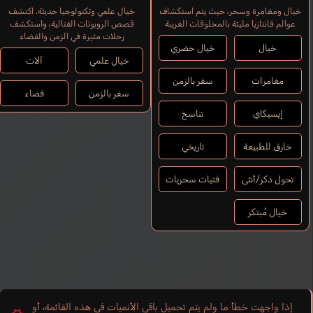
خيال ومغامرة وسحر، حيث يتم استكشاف
خيال علمي وتكنولوجيا حديثة. اكتشف
عوالم فانتازيا مليئة بالمخلوقات الغريبة
قصص الروبوتات القتالية، واستكشف
رحلات مثيرة في الزمن والفضاء
خيال
خيال حضري
خيال علمي
آلات
مغامرات
سفر بالزمن
سفر بالزمن
فضاء
إيسيكاي
تناسخ
خارق للطبيعة
تاريخي
تحول ذكر/أنثى
فتيات سحريات
خيال مُبتكر
إذا واجهت خطأ ما ولم يتم تحميل باقي الأنميات في هذه القائمة، أو