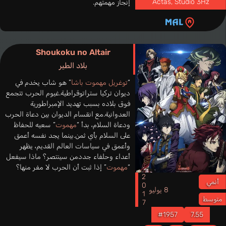
Actas, Studio 3Hz
إنجاز مهمتهم.
Shoukoku no Altair
بلاد الطير
“
توغريل مهموت باشا
” هو شاب يخدم في
ديوان تركيا ستراتوقراطية.غيوم الحرب تتجمع
فوق بلاده بسبب تهديد الإمبراطورية
العدوانية.مع انقسام الديوان بين دعاة الحرب
ودعاة السلام، بدأ “
مهموت
” سعيه للحفاظ
على السلام بأي ثمن.بينما يجد نفسه أعمق
وأعمق في سياسات العالم القديم، يظهر
أعداء وحلفاء جددمن سينتصر؟ ماذا سيفعل
“
مهموت
” إذا ثبت أن الحرب لا مفر منها؟
2017
أنمي
8 يوليو
متوسط
#1957
7.55