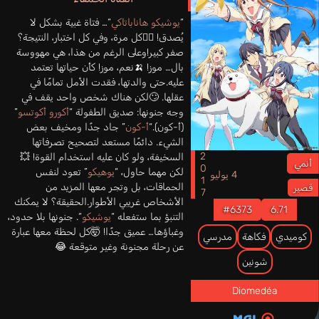
“
يوشيكو هاناباتاكي
“… فتاة غبية بشكل لا
يُصدق! 🤦‍♀️كل مرة، وفي كل اختبار، النتيجة؟
صفر كبير!وعلى الرغم من هذا، هي مهووسة
بال… موز! 🍌نعم، موز! كأن حياتها تعتمد
عليه.حتى والدتها، فقدت الأمل تمامًا في
عقلها. 🙄لكن هناك شخص واحد يقف في
وجه جنونها: صديق الطفولة “
أكورو أكوتسو
”
(أ-كون).“
أ-كون
” جاد جدًا ومخيف بعض
الشيء. دائمًا مستعد لتصحيح تصرفاتها
2017
السخيفة، ولو كان عليه استخدام القوة! 💥
أنمي
لكن مهما حاول، “
يوهيكو
” تعود لنفس
4 يوليو
الحماقات، بل وتجر معها المزيد من
قصير
الأشخاص غريبي الأطوار.الحقيقة؟ لا يمكنك
#6373
6.71
التنبؤ بما ستفعله “
يوشيكو
“. جنونها بلا حدود،
وغباؤها… عميق جدًا! 🤯كل لحظة معها عبارة
كوميدي
فكاهة
مدرسي
عن رحلة مجنونة وغير متوقعة 😂
شونين
Diomedéa