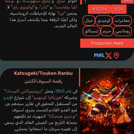
التوأم “
لينزي
” و”
إيلزي سيلهويسكا
“، و “
يومينا
ايليا بيلفاست
“، و “
ليان
“، و”
كوكونوي ياي
” لا
#10294
6.09
يمنحن “
تويا
” نهاية للإحباطات الرومانسية،
ولكن أيضًا الرفقة بينما يكتشف أسرار هذا
مغامرات
كوميدي
خيال
العالم الجديد.
رومانسي
حريم
إيسيكاي
Production Reed
Katsugeki/Touken Ranbu
رقصة السيوف/أكشن
في
عام 1863
، وصل “
إيزومينوكامي كانيسادا
”
وشريكه “
هوريكاوا كونيهيرو
” إلى شوارع
الإيدو
من المستقبل للتحقيق في تقارير سيدهم عن
غزو العدو القادم.كتجسد بشري لسيوف
“
توشيزو هيجيكاتا
” الشهيرة، تم تكليفهم
بحماية التاريخ من الجيش العائد الذي يسعى
إلى تغييره.سرعان ما استعانوا بمحاربي