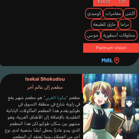
#3629
7.21
أكشن
مغامرات
كوميدي
دراما
خارق للطبيعة
مخلوقات أسطورية
جوسي
Platinum Vision
Isekai Shokudou
مطعم إلى عالم آخر
مطعم “
نيكويا الغربي
” هو مطعم شهير يقع
في زاوية شارع في منطقة التسوق في
طوكيو.يقدم هذا المطعم المأكولات اليابانية
التقليدية بالإضافة إلى الأطباق الغربية، وهو
مشهور بين سكان طوكيو.لكن هذا المطعم
الذي يبدو عاديًا يحظى أيضًا بشعبية لدى نوع
آخر من العملاء…بينما يُعتقد أن المطعم