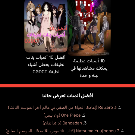
أفضل 10 أنميات بنات
10 أنميات عظيمة
لطيفات يفعلن أشياء
يمكنك مشاهدتها في
لطيفة CGDCT
ليلة واحدة
أفضل أنميات تعرض حاليا
Re:Zero 3 (إعادة: الحياة من الصفر، في عالم أخر الموسم الثالث)
One Piece (ون بيس)
Dandadan (دانداندان)
Natsume Yuujinchou 7 (كتاب ناتسومي للأصدقاء الموسم السابع)