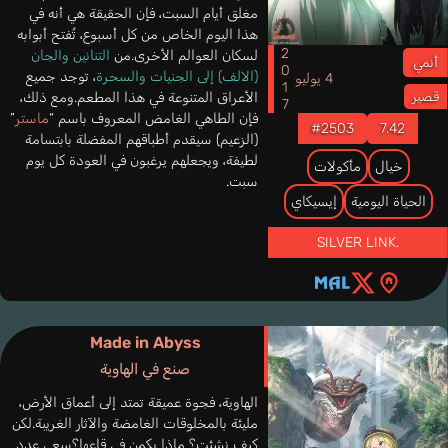
مغلق أيام السبت، فإن الحقيقة هي أنه في
هذا اليوم الخاص من كل أسبوع، تُفتح أبوابه
2017
لسكان العوالم الأخرى.من
التنانين والجان
أنمي
(الالف) إلى الجنيات والسحرة
، توجد جميع
4 يوليو
الأعراق المتنوعة في هذا المطعم.ومع ذلك،
قصير
فإن الطاهي الغامض المعروف باسم “
ماستر
”
#2503
7.42
(الزعيم) سيقدم أطباقهم المفضلة بابتسامة
لطيفة، ويجعلهم يرغبون في العودة كل يوم
خيال
مأكولات
سبت.
الحياة اليومية
إيسيكاي
SILVER LINK.
Made in Abyss
صنع في الهاوية
الهاوية، فجوة عميقة تمتد إلى أعماق الأرض،
مليئة بالمخلوقات الغامضة والآثار الغريبة.لكن
كيف نشئت؟ ماذا يكمن في قاعها؟سعى عدد