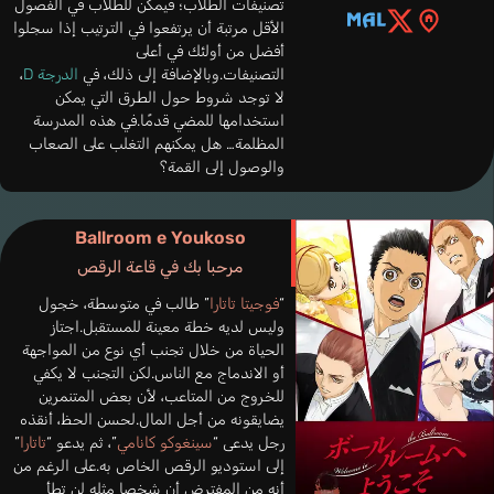
تصنيفات الطلاب؛ فيمكن للطلاب في الفصول
الأقل مرتبة أن يرتفعوا في الترتيب إذا سجلوا
أفضل من أولئك في أعلى
التصنيفات.وبالإضافة إلى ذلك، في
الدرجة D
،
لا توجد شروط حول الطرق التي يمكن
استخدامها للمضي قدمًا.في هذه المدرسة
المظلمة… هل يمكنهم التغلب على الصعاب
والوصول إلى القمة؟
Ballroom e Youkoso
مرحبا بك في قاعة الرقص
“
فوجيتا تاتارا
” طالب في متوسطة، خجول
وليس لديه خطة معينة للمستقبل.اجتاز
الحياة من خلال تجنب أي نوع من المواجهة
أو الاندماج مع الناس.لكن التجنب لا يكفي
للخروج من المتاعب، لأن بعض المتنمرين
يضايقونه من أجل المال.لحسن الحظ، أنقذه
رجل يدعى “
سينغوكو كانامي
”، ثم يدعو “
تاتارا
”
إلى استوديو الرقص الخاص به.على الرغم من
أنه من المفترض أن شخصا مثله لن تطأ