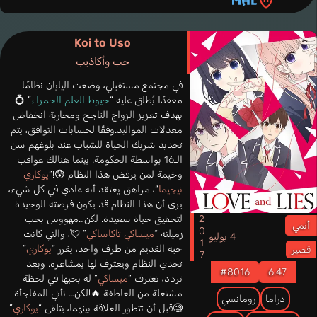
Koi to Uso
حب وأكاذيب
في مجتمع مستقبلي، وضعت اليابان نظامًا
معقدًا يُطلق عليه “
خيوط العلم الحمراء
” 💍
بهدف تعزيز الزواج الناجح ومحاربة انخفاض
معدلات المواليد.وفقًا لحسابات التوافق، يتم
تحديد شريك الحياة للشباب عند بلوغهم سن
الـ16 بواسطة الحكومة. بينما هنالك عواقب
وخيمة لمن يرفض هذا النظام 😰!“
يوكاري
نيجيما
“، مراهق يعتقد أنه عادي في كل شيء،
يرى أن هذا النظام قد يكون فرصته الوحيدة
2017
لتحقيق حياة سعيدة. لكن…مهووس بحب
أنمي
زميلته “
ميساكي تاكاساكي
” 💘، والتي كانت
4 يوليو
حبه القديم من طرف واحد، يقرر “
يوكاري
”
قصير
تحدي النظام ويعترف لها بمشاعره. وبعد
#8016
6.47
تردد، تعترف “
ميساكي
” له بحبها في لحظة
مشتعلة من العاطفة 🔥!لكن… تأتي المفاجأة!
دراما
رومانسي
🧐قبل أن تتطور العلاقة بينهما، يتلقى “
يوكاري
”