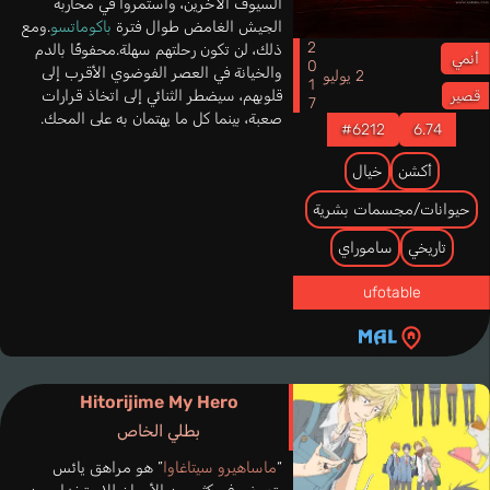
السيوف الآخرين، واستمروا في محاربة
الجيش الغامض طوال فترة
باكوماتسو
.ومع
2017
ذلك، لن تكون رحلتهم سهلة.محفوفًا بالدم
أنمي
والخيانة في العصر الفوضوي الأقرب إلى
2 يوليو
قلوبهم، سيضطر الثنائي إلى اتخاذ قرارات
قصير
صعبة، بينما كل ما يهتمان به على المحك.
#6212
6.74
أكشن
خيال
حيوانات/مجسمات بشرية
تاريخي
ساموراي
ufotable
Hitorijime My Hero
بطلي الخاص
“
ماساهيرو سيتاغاوا
” هو مراهق يائس