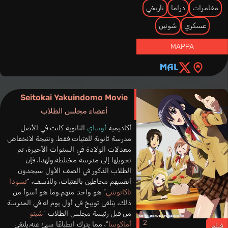
مغامرات
دراما
تاريخي
عسكري
شونين
MAPPA
Seitokai Yakuindomo Movie
أعضاء مجلس الطلاب
أكاديمية
أوساي
الثانوية كانت في الأصل
مدرسة ثانوية للفتيات فقط. ونتيجة لانخفاض
معدلات الولادة في السنوات الأخيرة، تم
تحويلها إلى مدرسة مختلطة.ولهذا، فإن
الطلاب الذكور في الصف الأول سيجدون
أنفسهم محاطين بالفتيات، وللأسف، “
تسودا
تاكاتوشي
” هو واحد منهم.وما هو أسوأ من
ذلك، يتلقى توبيخ في أول يوم له في المدرسة
من قبل رئيسة مجلس الطلاب “
شينو
أماكوسا
“، مما يترك انطباعًا سيئ عنه.يلتقي
فيلم