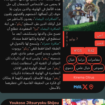
لا يحصى من الأشخاص الشجعان إلى حل
هذه الألغاز في الهاوية، والذين ينزلون بلا
خوف إلى أعماقها، أشجعهم وأفضلهم يلقبون
بـ”
الصافرات البيضاء
”، يعدون كأساطير من
قبل أولئك الذين على السطح.“
ريكو
”، هي ابنة
الصافرة البيضاء
“
ليزا
” المفقودة، تتطلع أن
2017
تصبح مثل والدتها وتستكشف أبعد ما
أنمي
تستطيع في الهاوية.ولكنها فقط مبتدئة،
7 يوليو
“
صافرة حمراء
”، ويُسمح لها بالتجول في
قصير
الطبقة العليا فقط.تلتقي “
ريكو
” بروبوت
#103
8.62
غامض، ويبدو كصبي صغير عادي، تقوم
بتسميته “
ريغو
”، وليس لديه أي ذكريات.لكن
مغامرات
دراما
خيال
المؤكد أن التقنية التي استطاعت إنشاء
غموض
خيال علمي
دموي
“
ريغو
”، من أعماق الهاوية.ليقرر الاثنان
المغامرة في الهاوية لاستعادة ذكريات
Kinema Citrus
“
ريغو
”، ورؤية الأعماق بأعينهم.لكنهما لا يملكان
أي فكرة عن الحقيقة القاسية التي تنتظرهما
بالأسفل.
Youkoso Jitsuryoku Shijou