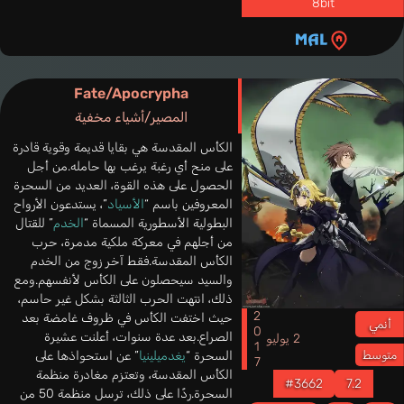
8bit
Fate/Apocrypha
المصير/أشياء مخفية
الكأس المقدسة هي بقايا قديمة وقوية قادرة
على منح أي رغبة يرغب بها حامله.من أجل
الحصول على هذه القوة، العديد من السحرة
المعروفين باسم “
الأسياد
”، يستدعون الأرواح
البطولية الأسطورية المسماة “
الخدم
” للقتال
من أجلهم في معركة ملكية مدمرة، حرب
الكأس المقدسة.فقط آخر زوج من الخدم
والسيد سيحصلون على الكأس لأنفسهم.ومع
ذلك، انتهت الحرب الثالثة بشكل غير حاسم،
2017
حيث اختفت الكأس في ظروف غامضة بعد
أنمي
الصراع.بعد عدة سنوات، أعلنت عشيرة
2 يوليو
السحرة “
يغدميلينيا
” عن استحواذها على
متوسط
الكأس المقدسة، وتعتزم مغادرة منظمة
#3662
7.2
السحرة.ردًا على ذلك، ترسل منظمة 50 من