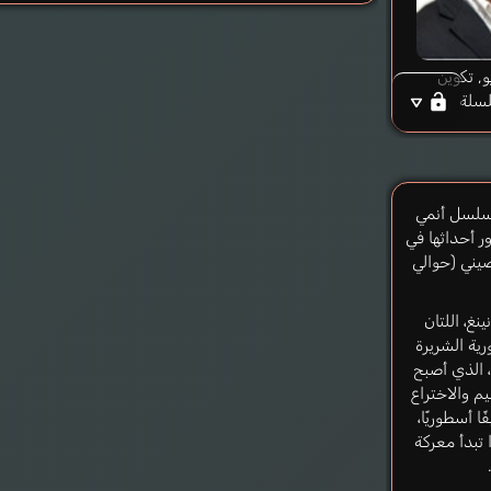
و, تكوين
سلة
لسل أنمي
ور أحداثها في
لصيني (حوالي
غ، اللتان
ية الشريرة
، الذي أصبح
م والاختراع
ا أسطوريًا،
 تبدأ معركة