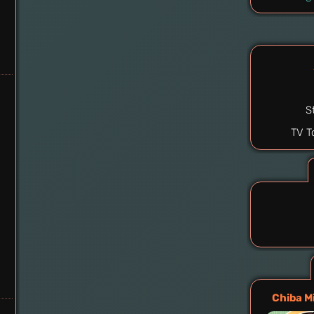
S
Chiba M