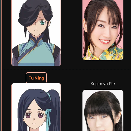
Fu Ning
Kugimiya Rie