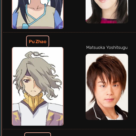
Pu Zhao
Matsuoka Yoshitsugu