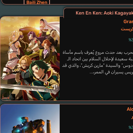
Baili Zhen
Kingetsu Mami
Gra
ريست
 الحرب بعد حدث مروع يُعرف باسم مأساة
ة سعيدة لإحلال السلام بين اتحاد الـ
 دوس” والسيدة “مارين كريش”، والذي قد
يس يسيران في الممر،...
Canlang
Yamaya Yoshitaka
Al