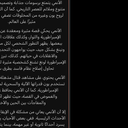
الأنمي يتمتع برسومات جذابة وتصم
متنوع وملائم للعصر التاريخي. كما أن الت
لروح يون وغيره من المخلوقات تضفي عنص
مثيرًا على العالم.
الأنمي يحكي قصة مثيرة ومعقدة عن ا
الإمبراطورية والثوار، وكذلك علاقات
ببعضها. يظهر التطور الشخصي لكل من
ونينغ بشكل جيد، حيث يواجهون التحدي
والانقلابات في حياتهم. كذلك، تبر
الإمبراطورة لونغ تشنغ كشخصية مثيرة ل
تحاول إصلاح نظام فاسد بطرق س
الأنمي يحتوي على مشاهد قتال مذهلة 
تستخدم يون قدراتها الآلية والسحرية ل
الإمبراطورية. كما أن الأنمي يحافظ ع
والغموض في القصة، حيث تظهر اك
والمفاجآت بين الحين والآخر
إلا أن الأنمي يعاني من مشكلة في الإيقاع
الأحداث الرئيسية. ففي بعض الأحيان، يب
يسرد أحداثًا ثانوية أو غير مهمة، بينما ي