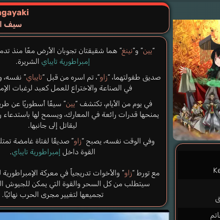
agayaki
سيف الس
“
يين
” و”
نينغ
” هما شقيقتان تجوبان الأرض معًا منذ تدمي
إمبراطورية تايباي
الشريرة.
صديق طفولتهما، “
زاو
“، تم اسره من قبل “
تايباي
” نفسه، 
في الصناعة والاختراع للعمل كعبد لرغبات الإمب
في يوم من الأيام، تكتشف “
يين
” سيفًا أسطوريًا عن طر
يمنحها قدرات رائعة في المعارك، ويسمح لها باستدعاء ر
ليقاتل إلى جانبها.
وفي الوقت نفسه، يصبح “
زاو
” صديقًا لفتاة غامضة تمت
القوة داخل
إمبراطورية تايباي
.
K
مع تورط “
زاو
” والأخوات تدريجياً في معركة الإمبراطورية 
سيتطلب من كل السحر والقوة التي يمكن للجيوش المق
تجميعها لتغيير مجرى الحرب نهائيًا.
ق
اتم