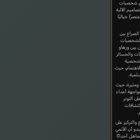
يم شخصيات
صاميم الآلية
رًا خياليًا
لصراع بين
 الشخصيات
 يين وزهاو
ات والخسائر
ز شخصية
لاهتمام، حيث
لمية.
ومثيرة، حيث
مواجهة أعداء
لى التوتر
تشافات
.
 والتركيز على
دو أن الأنمي
تجاهل أحداثًا