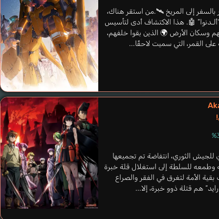
السفر إلى المريخ 🛰️.من استقر هناك،
ألـدنوا” 🤖. هذا الاكتشاف أدى لتأسيس
نهم وسكان الأرض 🌍 الذين بقوا خلفهم،
لى القمر، التي سميت لاحقًا...
Li Xiang
Aka
Toujou Hisako
ري للجيش الثوري، انتفاضة تم تجميعها
 وطمعه للسلطة إلى استغلال قلة خبرة
بقية الأمة لتغرق في الفقر والصراع
يد” هم قتلة ذوو خبرة، إلا...