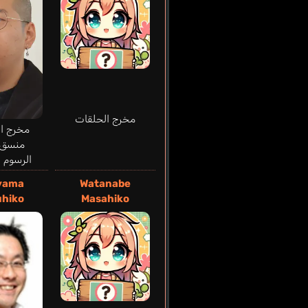
مخرج الحلقات
مخرج ال
منسق
الرسوم ا
yama
Watanabe
uhiko
Masahiko