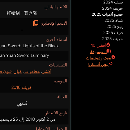
صيف 2024
الاسم الياباني
خريف 2024
軒轅剣・蒼き曜
جميع أنميات 2025
شتاء 2025
الاسم الإنجليزي
ربيع 2025
–
صيف 2025
خريف 2025
أسماء أخرى
أفضل 10
an Sword: Lights of the Bleak
الموسوعة
an Yuan Sword Luminary
بحث وتصنيفات
نبض أنستازيا
التصنيفات
أكشن
،
مغامرات
،
خيال
،
فنون قت
الموسم
خريف 2018
الحالة
مُنتهي
تاريخ الإصدار
من 2 أكتوبر 2018 إلى 25 ديسمبر 2018
البث (يوم الإصدار)