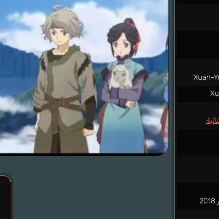
Xuan-Yu
Xu
الية