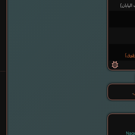
.
Nage