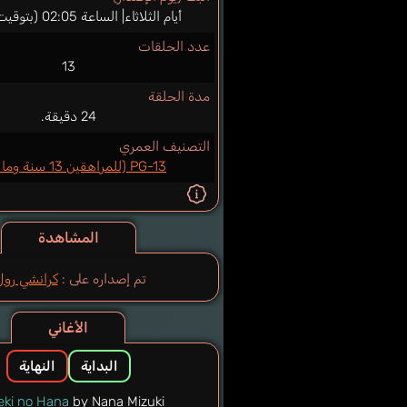
أيام الثلاثاء| الساعة 02:05 (بتوقيت اليابان)
عدد الحلقات
13
مدة الحلقة
24 دقيقة.
التصنيف العمري
PG-13 (للمراهقين 13 سنة وما فوق)
المشاهدة
تم إصداره على :
كرانشي رول
الأغاني
البداية
النهاية
ki no Hana
by Nana Mizuki