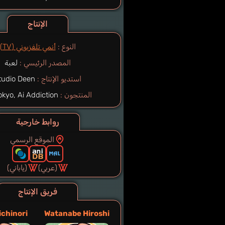
الإنتاج
النوع :
أنمي تلفزيوني (TV)
المصدر الرئيسي :
لعبة
استديو الإنتاج :
tudio Deen
المنتجون :
TV Tokyo, Ai Addiction
روابط خارجية
الموقع الرسمي
(عربي)
(ياباني)
فريق الإنتاج
ichinori
Watanabe Hiroshi