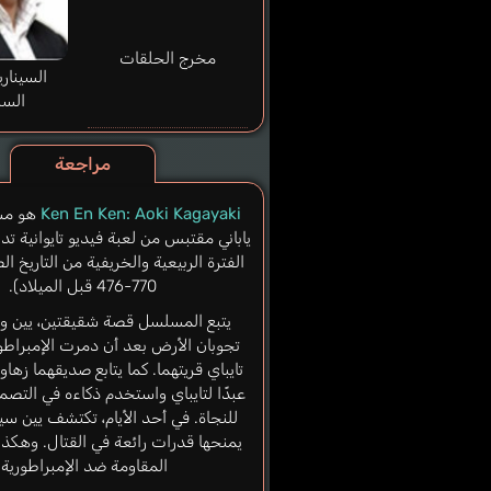
مخرج الحلقات
السيناري
السل
مراجعة
Ken En Ken: Aoki Kagayaki
هو مس
ياباني مقتبس من لعبة فيديو تايوانية تد
الفترة الربيعية والخريفية من التاريخ ا
770-476 قبل الميلاد).
يتبع المسلسل قصة شقيقتين، يين ونين
تجوبان الأرض بعد أن دمرت الإمبراطور
تايباي قريتهما. كما يتابع صديقهما زهاو
عبدًا لتايباي واستخدم ذكاءه في التصمي
للنجاة. في أحد الأيام، تكتشف يين سيفً
يمنحها قدرات رائعة في القتال. وهكذا
المقاومة ضد الإمبراطورية.