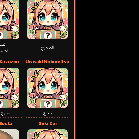
تصم
المخرج
الشخ
Kazuzou
Urasaki Nobumitsu
منتج
مخرج 
Souta
Seki Dai