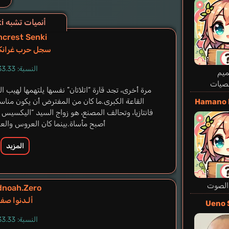
أنميات تشبه Ken En Ken: Aoki Kagayaki
ncrest Senki
سجل حرب غرانك
النسبة: 33.33%
يم
صيات
مرة أخرى، تجد قارة “اتلاتان” نفسها يلتهمها لهيب
القاعة الكبرى.ما كان من المفترض أن يكون مناسب
Hamano 
فانتازيا، وتحالف المصنع، هو زواج السيد “اليكسيس
أصبح مأساة.بينما كان العروس والعر
المزيد
الصوت
dnoah.Zero
ألـدنوا صفر
Ueno 
النسبة: 33.33%