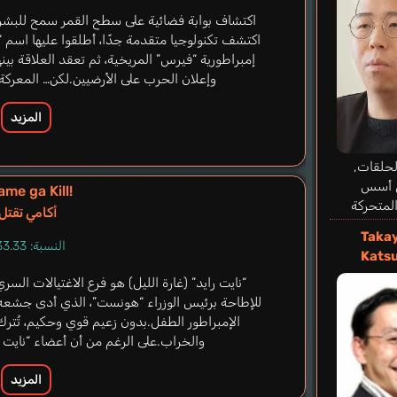
اكتشاف بوابة فضائية على سطح القمر سمح للبشر ب
اكتشف تكنولوجيا متقدمة جدًا، أطلقوا عليها اسم “
إمبراطورية “فيرس” المريخية، ثم تعقد العلاقة بي
وإعلان الحرب على الأرضيين.لكن… المعركة ع
المزيد
حلقات,
 أسس
me ga Kill!
لمتحركة
أكامي تقتل!
Taka
النسبة: 33.33%
Kats
“نايت رايد” (غارة الليل) هو فرع الاغتيالات الس
للإطاحة برئيس الوزراء “هونست”، الذي أدى جشعه
الإمبراطور الطفل.بدون زعيم قوي وحكيم، تُترك 
والخراب.على الرغم من أن أعضاء “نايت را
المزيد