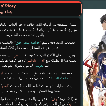
ls’ Story
جناح بي
سيئة السمعة بين أولئك الذين يقامرون في ألعاب الغول
مهارتها الاستثنائية في الرياضة لكسب لقمة العيش، ذلك
والفوز ضد مختلف الخصوم.
تعهدت، المعروفة باسم “
رصاصة قوس قزح
“، بالتغلب 
عالم الغولف السفلي باستخدام ثلاثة أندية
ومع ذلك، فإن الكون الذي لا تعرف فيه “
ايفي
” أي هزيم
لعبت مباراة نظيفة مع “
اوي اماواشي
“، وهي لاعبة غول
بلد
نفريس
لدخول بطولة الغولف.
مسلحة بالموهبة وولدت في بيئة مثالية للغولف، “
او
“
الطاغية البريئة
” تسحق بهدوء أعدائها بابتسامة مشر
بعد المباراة التي غيرت قواعد اللعبة، أصبحت “
ايفي
” 
ببعضهما البعض ووعدوا بالقتال مرة أخرى يوم
نظرًا لأن نهج “
ايفي
” العدواني والخطير يتحدى النخبة وأ
لـ”
اوي
“، إلى أن العبقريتين قد يتمكنان من أخد الغولف إل