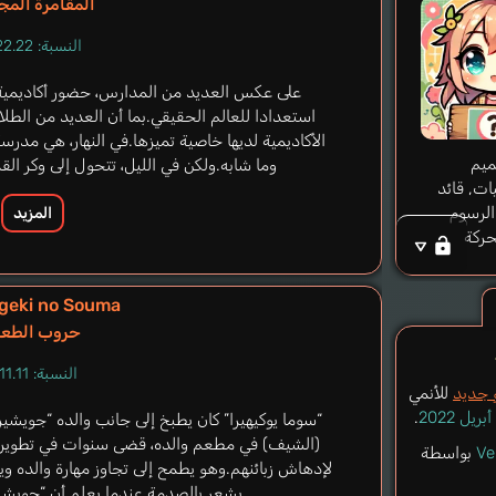
المقامرة المج
النسبة: 22.22%
على عكس العديد من المدارس، حضور أكاديمية 
استعدادا للعالم الحقيقي.بما أن العديد من الطلا
الأكاديمية لديها خاصية تميزها.في النهار، هي مدرسة
يم
وما شابه.ولكن في الليل، تتحول إلى وكر القم
ت, قائد
الرسوم
المزيد
حركة
geki no Souma
حروب الطعا
النسبة: 11.11%
 جديد
للأنمي
.
“سوما يوكيهيرا” كان يطبخ إلى جانب والده “جويشي
(الشيف) في مطعم والده، قضى سنوات في تطوير خ
Ve
بواسطة
لإدهاش زبائنهم.وهو يطمح إلى تجاوز مهارة والده ويص
يشعر بالصدمة عندما يعلم أن “جويشي