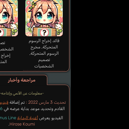
قائد إخراج الرسوم
تصم
المتحركة, مخرج
الشخصيا
الرسوم المتحركة,
إخراج 
تصميم
المت
الشخصيات
مراجعة وأخبار
-معلومات عن الأنمي وإنتاجه-
تحديث 3 مارس 2022 :
تم إضافة
فيديو
القادم وتحديد موعد بداية عرضه في
6 أبريل 2022
الفيديو يعرض
أغنية البداية
nus Line
.
Hirose Koumi