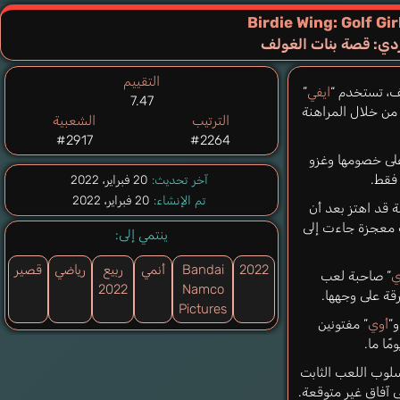
Birdie Wing: Golf Gir
ردي: قصة بنات الغولف
التقييم
ف، تستخدم “
ايفي
”
7.47
 من خلال المراهنة
الترتيب
الشعبية
#2917
#2264
على خصومها وغزو
 فقط.
آخر تحديث:
20 فبراير، 2022
تم الإنشاء:
20 فبراير، 2022
ة قد اهتز بعد أن
ف معجزة جاءت إلى
ينتمي إلى:
2022
Bandai
أنمي
ربيع
رياضي
قصير
ي
” صاحبة لعب
2022
Namco
قة على وجهها.
Pictures
و”
أوي
” مفتونين
ًا ما.
سلوب اللعب الثابت
ى آفاق غير متوقعة.