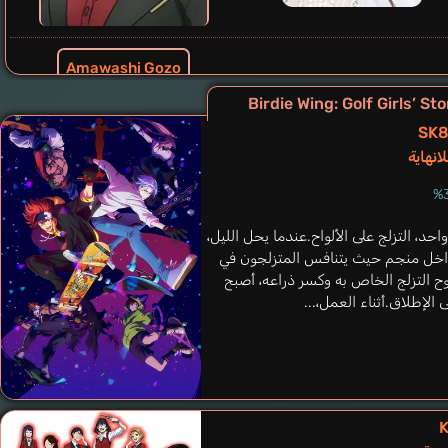
Amawashi Gozo
Hirota Kousei
SK8 
انهاية
د، التزلج على الألواح.عندما يحل الليل،
داخل منجم حيث يتنافس المتزلجون في
ح التزلج الخاص به وكسر ذراعه، أصبح
 الإطلاق.أثناء العمل،...
Amawashi Seira
Kaida Yuuko
K