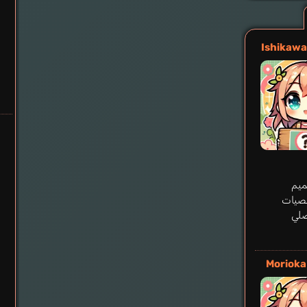
Ishikaw
يم
صيات
صلي
Morioka