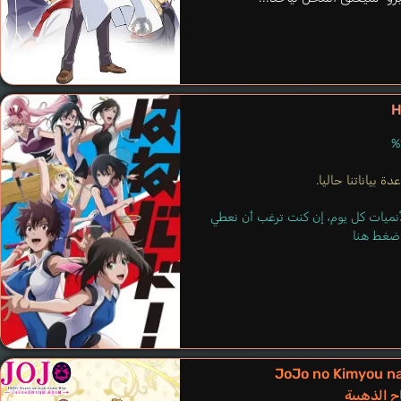
H
Anri
Omigawa Chiaki
ة بياناتنا حاليا.
لأنميات كل يوم، إن كنت ترغب أن نعطي
 اضغط هنا
JoJo no Kimyou n
ح الذهبية