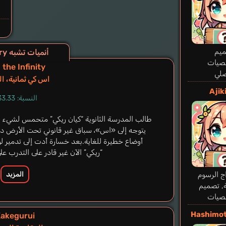
يم
أنميات تشبه Birdie Wing: Golf Girls’ Story
صيات
the Infinity
صلي
اس كي ثمانية، الل
Ajik
النسبة: 33.33%
طالب المدرسة الثانوية “كيان ريكي” متحمس لشيء واح
يتوجه إلى «اس»، سباق غير قانوني تحت الأرض 
أوضاع خطيرة للغاية.بعد خسارة أدت إلى تدمير لو
“ريكي” الآن غير قادر على التدرب على
ج الرسوم
المزيد
, تصميم
صيات
Hashimot
akegurui