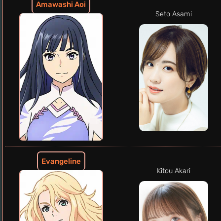
Amawashi Aoi
Seto Asami
Evangeline
Kitou Akari