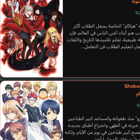
نونة
“هياكاو” الخاصة يجعل الطلاب أكثر
ب هم أبناء أغنى الناس في العالم، فإن
 طبيعية، تعلم تلاميذها التاريخ واللغات
ار، لتعليم الطلاب فن التعامل...
Amuro Reiya
Shoku
Furuya Toru
م
رو” منذ طفولته.وكمساعد كبير الطباخين
برته في الطهي واختراع أطباق جديدة
بح كبير طباخين في يوم من الأيام، ولكنه
رو” سيغلق المحل ليأخذ...