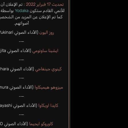
تحديث 17 فبراير 2022 :
تم الإعلان أن
للأنمي القادم ستكون
Yodaka
بواسطة
كما تم الإعلان عن المزيد من الشخص
أصواتهم.
روز اليون
(الأداء الصوتي Toa Yukinari)
—-
ايشينا ساوتومي
(الأداء الصوتي Saki Fujita)
—-
كينوي جينغاجي
(الأداء الصوتي Mai Nakahara)
—-
ميزوهو هيميكاوا
(الأداء الصوتي Yukari Tamura)
—-
كايدا اويكاوا
(الأداء الصوتي Yu Kobayashi)
—-
كاوروكو ايجيما
(الأداء الصوتي M.A.O)