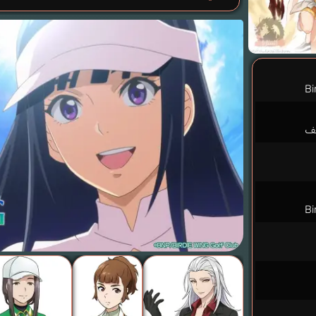
Bi
لف
Bi