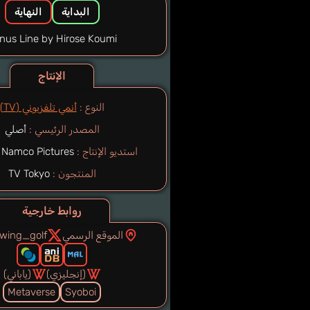
البداية
النهاية
nus Line by Hirose Koumi
الإنتاج
النوع :
أنمي تلفزيوني (TV)
المصدر الرئيسي :
أصلي
استديو الإنتاج :
 Namco Pictures
المنتجون :
TV Tokyo
روابط خارجية
الموقع الرسمي
ewing_golf
(إنجليزي)
(ياباني)
Metaverse
Syoboi