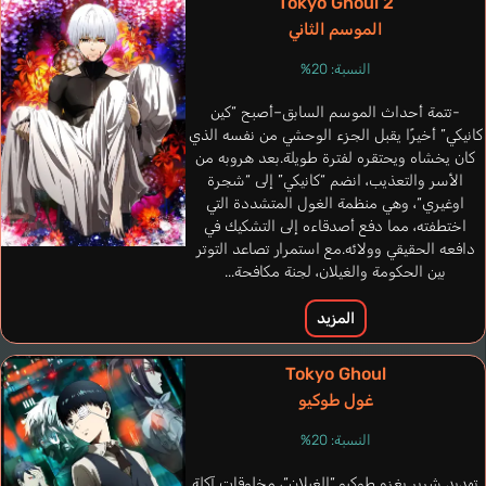
Tokyo Ghoul 2
الموسم الثاني
النسبة: 20%
-تتمة أحداث الموسم السابق–أصبح “كين
كانيكي” أخيرًا يقبل الجزء الوحشي من نفسه الذي
كان يخشاه ويحتقره لفترة طويلة.بعد هروبه من
الأسر والتعذيب، انضم “كانيكي” إلى “شجرة
اوغيري“، وهي منظمة الغول المتشددة التي
اختطفته، مما دفع أصدقاءه إلى التشكيك في
دافعه الحقيقي وولائه.مع استمرار تصاعد التوتر
بين الحكومة والغيلان، لجنة مكافحة...
المزيد
Nannetti Júnior
Tang Kaiji
إنجليزي
برتغالي
Tokyo Ghoul
غول طوكيو
Gen
Fujimaki Daigo
النسبة: 20%
تهديد شرير يغزو طوكيو.“الغيلان“، مخلوقات آكلة