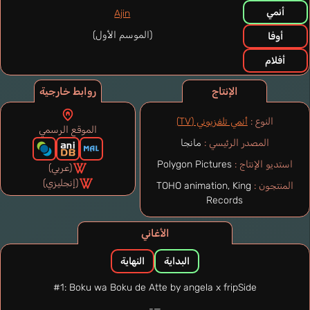
أنمي
Ajin
(الموسم الأول)
أوفا
أفلام
الإنتاج
روابط خارجية
النوع :
أنمي تلفزيوني (TV)
الموقع الرسمي
المصدر الرئيسي :
مانجا
استديو الإنتاج :
Polygon Pictures
(عربي)
(إنجليزي)
المنتجون :
TOHO animation, King
Records
الأغاني
البداية
النهاية
#1: Boku wa Boku de Atte by angela x fripSide
—-