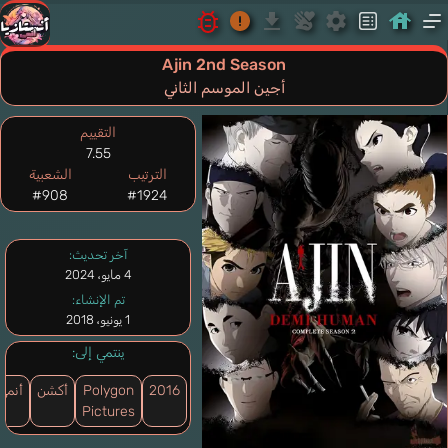
Ajin 2nd Season
أجين الموسم الثاني
التقييم
7.55
الترتيب
الشعبية
#908
#1924
آخر تحديث:
4 مايو، 2024
تم الإنشاء:
1 يونيو، 2018
ينتمي إلى:
2016
Polygon
أكشن
أنمي
Pictures