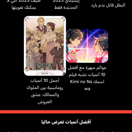
صيف 2023 التي لا
إيسيكاي 2023
البطل قاتل بدم بارد
يمكنك تفويتها
الجديدة فقط
عوالم مبهرة مع أفضل
10 أنميات تشبه فيلم
أجمل 10 أنميات
اسمك Kimi no Na
رومانسية بين الملوك
wa
والممالك: عشق
العروش
أفضل أنميات تعرض حاليا