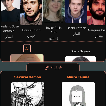
Toledano José
Taylor Julie
Baehr Patrick
Borsu Bruno
Marques Die
Antonio
Ann
ألماني
برتغالي
فرنسي
إسباني
إنجليزي
Ai
Ohara Sayaka
فريق الإنتاج
Sakurai Gamon
Miura Tsuina