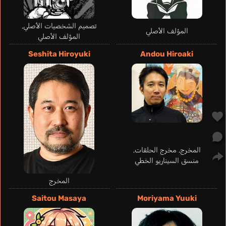
تصميم الشخصيات الأصلي,
المؤلف الأصلي
المؤلف الأصلي
Seshita Hiroyuki
Andou Hiroaki
Lindbeck Erica
Meyer Jenny Maria
Espíndola Clarice
Florin Cécile
برتغالي
ألماني
إنجليزي
فرنسي
Almeida
Morikawa Toshiyuki
المخرج, مخرج الحلقات,
منسق السيناريو الخطي
المخرج
Saitou Masaya
Moriyama Yuuki