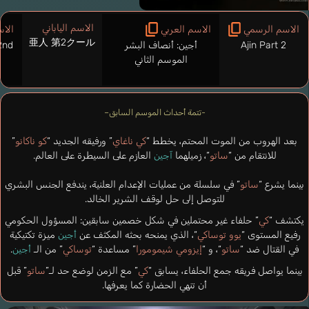
الاسم الياباني
الاسم الرسمي
الاسم العربي
الاس
亜人 第2クール
Ajin Part 2
أجين: أنصاف البشر
2nd
الموسم الثاني
-تتمة أحداث الموسم السابق–
بعد الهروب من الموت المحتم، يخطط “
كي ناغاي
” ورفيقه الجديد “
كو ناكانو
”
للانتقام من “
ساتو
“، زميلهما
آجين
العازم على السيطرة على العالم.
بينما يشرع “
ساتو
” في سلسلة من عمليات الإعدام العلنية، يندفع الجنس البشري
للتوصل إلى حل لوقف الشرير الخالد.
يكتشف “
كي
” حلفاء غير محتملين في شكل خصمين سابقين: المسؤول الحكومي
رفيع المستوى “
يوو توساكي
“، الذي يمنحه بحثه المكثف عن
أجين
ميزة تكتيكية
في القتال ضد “
ساتو
“، و “
إيزومي شيمومورا
” مساعدة “
توساكي
” من الـ
أجين
.
بينما يواصل فريقه جمع الحلفاء، يسابق “
كي
” مع الزمن لوضع حد لـ”
ساتو
” قبل
أن تنهي الحضارة كما يعرفها.