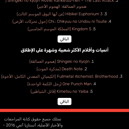
Shingeki no Kyojin Movie: Kanketsu-hen – The Last Attack (
هجوم العمالقة: الهجوم الأخير)
Hibike! Euphonium 3 (غن أيها البوق الموسم الثالث)
Chi.: Chikyuu no Undou ni Tsuite (حول تحركات الأرض)
Kingdom 5 (المملكة الموسم الخامس)
الباقي
أنميات وأفلام الأكثر شعبية وشهرة على الإطلاق
Shingeki no Kyojin (هجوم العمالقة)
Death Note (مذكرة الموت)
Fullmetal Alchemist: Brotherhood (الكيميائي المعدني الكامل: الأخوة)
One Punch Man (رجل اللكمة الواحدة)
Kimetsu no Yaiba (قاتل الشياطين)
الباقي
نمتلك جميع حقوق كتابة المراجعات
والأخبار الأصلية، أنستازيا أنمي 2016 -