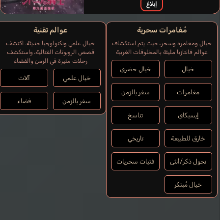
إبلاغ
مُغامرات سحرية
عوالم تقنية
خيال ومغامرة وسحر، حيث يتم استكشاف
خيال علمي وتكنولوجيا حديثة. اكتشف
عوالم فانتازيا مليئة بالمخلوقات الغريبة
قصص الروبوتات القتالية، واستكشف
رحلات مثيرة في الزمن والفضاء
خيال
خيال حضري
خيال علمي
آلات
مغامرات
سفر بالزمن
سفر بالزمن
فضاء
إيسيكاي
تناسخ
خارق للطبيعة
تاريخي
تحول ذكر/أنثى
فتيات سحريات
خيال مُبتكر
Gerlach Rainer
Van Wetter Laurent
Cruz Walter
Ochman Joe
ألماني
فرنسي
برتغالي
إنجليزي