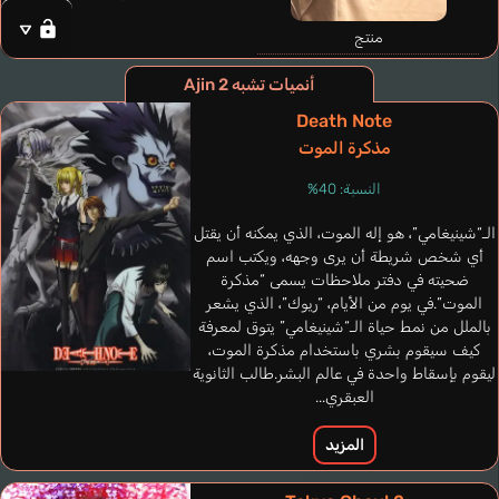
منتج
أنميات تشبه Ajin 2
Death Note
مذكرة الموت
النسبة: 40%
الـ“شينيغامي”، هو إله الموت، الذي يمكنه أن يقتل
أي شخص شريطة أن يرى وجهه، ويكتب اسم
Schlagwein Armin
ضحيته في دفتر ملاحظات يسمى “مذكرة
Guilmard Robert
ألماني
Price Jamieson
Rodrigues Zeca
الموت”.في يوم من الأيام، “ريوك”، الذي يشعر
فرنسي
برتغالي
إنجليزي
بالملل من نمط حياة الـ“شينيغامي” يتوق لمعرفة
كيف سيقوم بشري باستخدام مذكرة الموت،
Futoi
ليقوم بإسقاط واحدة في عالم البشر.طالب الثانوية
العبقري...
المزيد