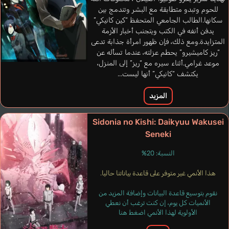
للحوم وتبدو متطابقة مع البشر وتندمج بين
سكانها.الطالب الجامعي المتحفظ “كين كانيكي”
يدفن أنفه في الكتب ويتجنب أخبار الأزمة
المتزايدة.ومع ذلك، فإن ظهور امرأة جذابة تدعى
“ريز كاميشيرو” يحطم عزلته، عندما تسأله عن
موعد غرامي.أثناء سيره مع “ريز” إلى المنزل،
يكتشف “كانيكي” أنها ليست...
المزيد
Sidonia no Kishi: Daikyuu Wakusei
Seneki
النسبة: 20%
Lo Presti
de Fauconval
Leal Miguel
Derksen Simon
هذا الأنمي غير متوفر على قاعدة بياناتنا حاليا.
Toth Spenc
Antoni
Gauthier
Ángel
ألماني
برتغالي
فرنسي
فرنسي
إسباني
نقوم بتوسيع قاعدة البيانات وإضافة المزيد من
الأنميات كل يوم، إن كنت ترغب أن نعطي
الأولوية لهذا الأنمي اضغط هنا
Hashiguchi
Nojima Akio