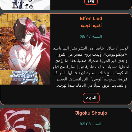
إبلاغ
Elfen Lied
أغنية الجنية
النسبة: 8.47%
“لوسي“، سلالة خاصة من البشر يشار إليها باسم
«ديكلونيوس»، وُلِدت بزوج قصير من القرون
وأيدي غير المرئية تتحرك ذهنيا، هذا ما يؤدي
لجعلها ضحية لتجارب علمية غير إنسانية من قبل
الحكومة.ومع ذلك، بمجرد أن توفر لها الظروف
فرصة للهروب، “لوسي“، التي أفسدها الحبس
والتعذيب، تريق سيلًا من الدماء بينما تهرب...
المزيد
Jigoku Shoujo
النسبة: 5.08%