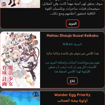
سوف يحقق لهن أمنية مهما كانت، وفي المقابل،
سيصبحان فتيات ساحرات، ويكتسبان القوة
الكافية لتحقيق أحلامهم.ومع ذلك،...
المزيد
Mahou Shoujo Ikusei Keikaku
النسبة: 18.64%
هذا الأنمي غير متوفر على قاعدة بياناتنا حاليا.
May Moira
نقوم بتوسيع قاعدة البيانات وإضافة المزيد من
ألماني
الأنميات كل يوم، إن كنت ترغب أن نعطي
الأولوية لهذا الأنمي اضغط هنا
Asagiri Kaname
Okamoto Nobuhiko
إبلاغ
Wonder Egg Priority
أولوية بيضة العجائب