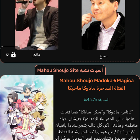
منتج
منتج
أنميات تشبه Mahou Shoujo Site
Mahou Shoujo Madoka★Magica
Baumgardt Birte
الفتاة الساحرة مادوكا ماجيكا
ألماني
النسبة: 45.76%
Amagai Kosame
Hara Yumi
“كانامي مادوكا” و“ميكي ساياكا” هما فتيات
عاديات في المدرسة الإعدادية يعيشان حياة
منتظمة وهادئة، لكن كل ذلك يتغير عندما يلتقيان
“كيوبي” و“اكيمي هومورا”، ساحر يشبه القطط،
وطالبة جديدة منتقلة.يقدم لهما “كيوبي” عرضًا، أنه