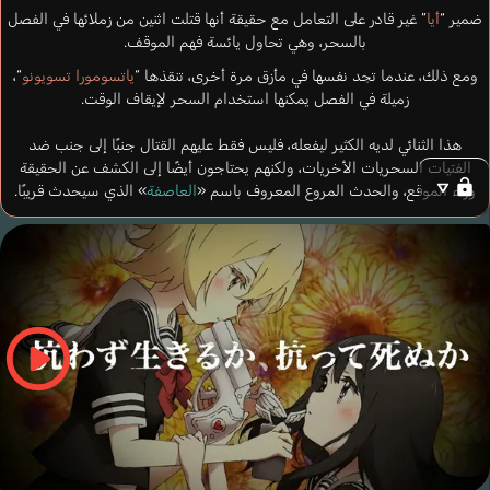
ضمير “
أيا
” غير قادر على التعامل مع حقيقة أنها قتلت اثنين من زملائها في الفصل
بالسحر، وهي تحاول يائسة فهم الموقف.
ومع ذلك، عندما تجد نفسها في مأزق مرة أخرى، تنقذها “
ياتسومورا تسويونو
“،
زميلة في الفصل يمكنها استخدام السحر لإيقاف الوقت.
هذا الثنائي لديه الكثير ليفعله، فليس فقط عليهم القتال جنبًا إلى جنب ضد
الفتيات السحريات الأخريات، ولكنهم يحتاجون أيضًا إلى الكشف عن الحقيقة
وراء الموقع، والحدث المروع المعروف باسم «
العاصفة
» الذي سيحدث قريبًا.