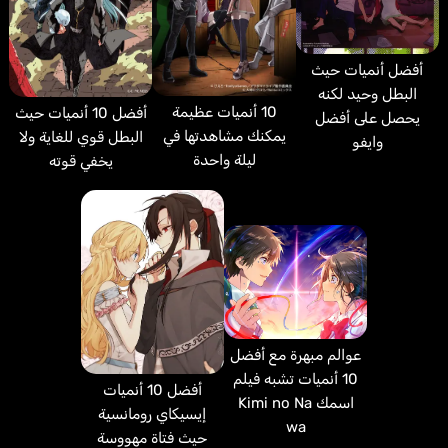
أفضل أنميات حيث
البطل وحيد لكنه
10 أنميات عظيمة
أفضل 10 أنميات حيث
يحصل على أفضل
يمكنك مشاهدتها في
البطل قوي للغاية ولا
وايفو
ليلة واحدة
يخفي قوته
عوالم مبهرة مع أفضل
10 أنميات تشبه فيلم
أفضل 10 أنميات
اسمك Kimi no Na
إيسيكاي رومانسية
wa
حيث فتاة مهووسة