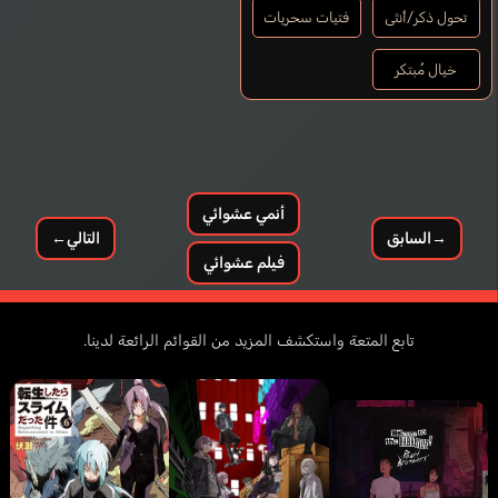
تحول ذكر/أنثى
فتيات سحريات
خيال مُبتكر
أنمي عشوائي
→
السابق
التالي
←
فيلم عشوائي
تابع المتعة واستكشف المزيد من القوائم الرائعة لدينا.