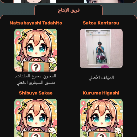
فريق الإنتاج
Matsubayashi Tadahito
Satou Kentarou
Shioi Rina
Suzuki Aina
المخرج, مخرج الحلقات,
المؤلف الأصلي
منسق السيناريو الخطي
Shibuya Sakae
Kurume Higashi
Shizukume Sarina