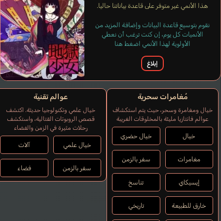
هذا الأنمي غير متوفر على قاعدة بياناتنا حاليا.
نقوم بتوسيع قاعدة البيانات وإضافة المزيد من
الأنميات كل يوم، إن كنت ترغب أن نعطي
الأولوية لهذا الأنمي اضغط هنا
إبلاغ
مُغامرات سحرية
عوالم تقنية
خيال ومغامرة وسحر، حيث يتم استكشاف
خيال علمي وتكنولوجيا حديثة. اكتشف
عوالم فانتازيا مليئة بالمخلوقات الغريبة
قصص الروبوتات القتالية، واستكشف
رحلات مثيرة في الزمن والفضاء
خيال
خيال حضري
خيال علمي
آلات
مغامرات
سفر بالزمن
سفر بالزمن
فضاء
إيسيكاي
تناسخ
خارق للطبيعة
تاريخي