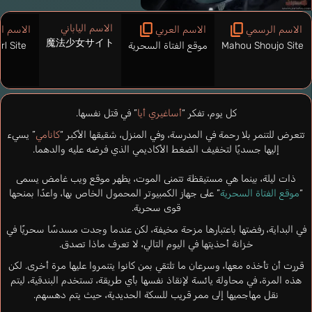
الاسم الياباني
الاسم الرسمي
الاسم العربي
الاسم ال
魔法少女サイト
Mahou Shoujo Site
موقع الفتاة السحرية
rl Site
كل يوم، تفكر “
أساغيري أيا
” في قتل نفسها.
تتعرض للتنمر بلا رحمة في المدرسة، وفي المنزل، شقيقها الأكبر “
كانامي
” يسيء
إليها جسديًا لتخفيف الضغط الأكاديمي الذي فرضه عليه والدهما.
ذات ليلة، بينما هي مستيقظة تتمنى الموت، يظهر موقع ويب غامض يسمى
“
موقع الفتاة السحرية
” على جهاز الكمبيوتر المحمول الخاص بها، واعدًا بمنحها
قوى سحرية.
في البداية، رفضتها باعتبارها مزحة مخيفة، لكن عندما وجدت مسدسًا سحريًا في
خزانة أحذيتها في اليوم التالي، لا تعرف ماذا تصدق.
قررت أن تأخذه معها، وسرعان ما تلتقي بمن كانوا يتنمروا عليها مرة أخرى. لكن
هذه المرة، في محاولة يائسة لإنقاذ نفسها بأي طريقة، تستخدم البندقية، ليتم
نقل مهاجميها إلى ممر قريب للسكة الحديدية، حيث يتم دهسهم.