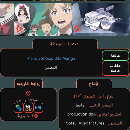
إصدارات مرتبطة
مانجا
Mahou Shoujo Site Manga
حلقات
(المصدر)
خاصة
الإنتاج
روابط خارجية
النوع :
أنمي تلفزيوني (TV)
الموقع الرسمي
المصدر الرئيسي :
مانجا
استديو الإنتاج :
production doA
(إنجليزي)
المنتجون :
Sotsu, Avex Pictures