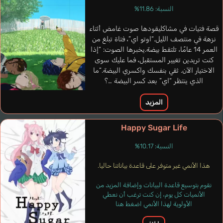
النسبة: 11.86%
قصة فتيات في مشاكليقودها صوت غامض أثناء
نزهة في منتصف الليل.“اوتو اي”، فتاة تبلغ من
العمر 14 عامًا، تلتقط بيضة.يخبرها الصوت: “إذا
كنت تريدين تغيير المستقبل، فما عليك سوى
الاختيار الآن. ثقي بنفسك واكسري البيضة.”ما
الذي ينتظر “اي” بعد كسر البيضة …؟
المزيد
Happy Sugar Life
النسبة: 10.17%
هذا الأنمي غير متوفر على قاعدة بياناتنا حاليا.
نقوم بتوسيع قاعدة البيانات وإضافة المزيد من
الأنميات كل يوم، إن كنت ترغب أن نعطي
الأولوية لهذا الأنمي اضغط هنا