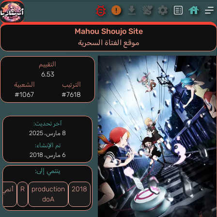
Mahou Shoujo Site
موقع الفتاة السحرية
التقييم
6.53
الترتيب
الشعبية
#1067
#7618
آخر تحديث:
8 مارس، 2025
تم الإنشاء:
6 مارس، 2018
ينتمي إلى:
2018
production
R
أنمي
doA