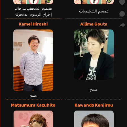
Yamazaki Haruka
تصميم الشخصيات, قائد
تصميم الشخصيات
إخراج الرسوم المتحركة
Kamei Hiroshi
Aijima Gouta
Yatsumura
Tsuyuno
منتج
Akaneya Himika
منتج
Matsumura Kazuhito
Kawando Kenjirou