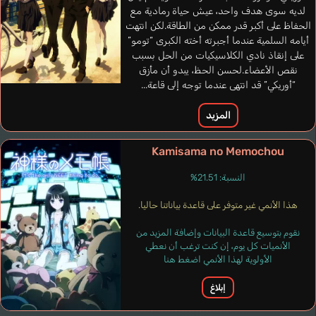
لديه سوى هدف واحد، عيش حياة رمادية مع
الحفاظ على أكبر قدر ممكن من الطاقة.لكن انتهت
أيامه السلمية عندما أجبرته أخته الكبرى “تومو”
على إنقاذ نادي الكلاسيكيات من الحل بسبب
نقص الأعضاء.لحسن الحظ، يبدو أن مأزق
Thompson Rachel
“أوريكي” قد انتهى عندما توجه إلى قاعة...
إنجليزي
المزيد
Arbogast Mildred
Watanabe Akeno
Kamisama no Memochou
النسبة: 21.51%
هذا الأنمي غير متوفر على قاعدة بياناتنا حاليا.
نقوم بتوسيع قاعدة البيانات وإضافة المزيد من
الأنميات كل يوم، إن كنت ترغب أن نعطي
الأولوية لهذا الأنمي اضغط هنا
إبلاغ