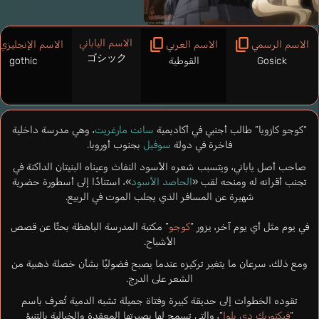
الاسم الياباني
الاسم الرسمي
الاسم العربي
الاسم الإنجليزي
ゴシック
Gosick
القوطية
gothic
“كوجو كازويا” طالب أجنبي في أكاديمية
سانت مارغريت
، وهي مدرسة داخلية
فاخرة في دولة
سوفيل
بجنوب أوروبا.
صاحب أصل ياباني، ويتسبب شعره الأسود النفاث وعيناه البنيتان الداكنة في
تجنب أقرانه له ومنحه لقب «
الحاصد الأسود
»، استنادًا إلى أسطورة حضرية
شهيرة عن المسافر الذي يجلب الموت في الربيع.
في يوم مثل أي يوم آخر، يزور “
كوجو
” مكتبة المدرسة الباهظة بحثًا عن قصص
الأشباح.
ومع ذلك، سرعان ما يتغير تركيزه عندما يصبح فضوليًا بشأن خصلة ذهبية من
الشعر على الدرج.
تقوده الخطوات إلى حديقة كبيرة وفتاة جميلة تشبه الدمية تُعرف باسم
“
فيكتوريك دي بلوا
“، والتي تسمح لها بصيرتها المعقدة والخيالية بالتنبؤ