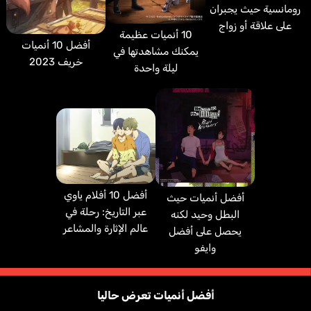
رومانسية حيث يجبران
على علاقة أو زواج
10 أنميات عظيمة
أفضل 10 أنميات
يمكنك مشاهدتها في
خريف 2023
ليلة واحدة
أفضل 10 أفلام ياوي
أفضل أنميات حيث
عبر التاريخ: رحلة في
البطل وحيد لكنه
عالم الإثارة والمشاعر
يحصل على أفضل
وايفو
أفضل أنميات تعرض حاليا