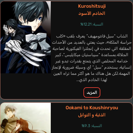
Kuroshitsuji
الخادم الأسود
النسبة: 12.21%
الشاب “سيل فانتومهيف” يعرف بلقب «كلب
Rojas Michelle
حراسة الملكة»، حيث يعتني بالعديد من الأحداث
إنجليزي
المقلقة التي تحدث في إنجلترا الفيكتورية لصاحبة
الجلالة.بمساعدة “سيباستيان ميكايليس“، كبير
خدامه المخلص الذي يتمتع بقدرات تبدو غير
Baxter Ned
Nojima Kenji
إنسانية، يستخدم “سيل” أي وسيلة ضرورية لإنجاز
المهمة.لكن هل هناك ما هو أكثر مما تراه العين
لهذا الخادم الذي...
المزيد
Ookami to Koushinryou
الذئبة و التوابل
النسبة: 9.3%