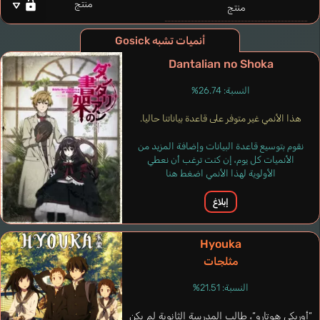
منتج
منتج
أنميات تشبه Gosick
Dantalian no Shoka
Mayer Felix
Dodge Lucien
ألماني
النسبة: 26.74%
إنجليزي
هذا الأنمي غير متوفر على قاعدة بياناتنا حاليا.
Anastasia
Kawasumi Ayako
نقوم بتوسيع قاعدة البيانات وإضافة المزيد من
الأنميات كل يوم، إن كنت ترغب أن نعطي
الأولوية لهذا الأنمي اضغط هنا
إبلاغ
Hyouka
مثلجات
النسبة: 21.51%
“أوريكي هوتارو“، طالب المدرسة الثانوية لم يكن