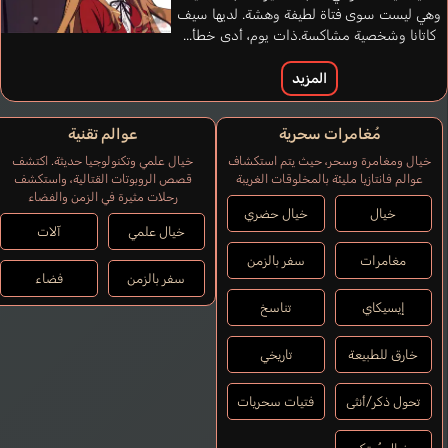
وهي ليست سوى فتاة لطيفة وهشة. لديها سيف
كاتانا وشخصية مشاكسة.ذات يوم، أدى خطأ...
المزيد
مُغامرات سحرية
عوالم تقنية
خيال ومغامرة وسحر، حيث يتم استكشاف
خيال علمي وتكنولوجيا حديثة. اكتشف
عوالم فانتازيا مليئة بالمخلوقات الغريبة
قصص الروبوتات القتالية، واستكشف
رحلات مثيرة في الزمن والفضاء
خيال
خيال حضري
خيال علمي
آلات
مغامرات
سفر بالزمن
سفر بالزمن
فضاء
إيسيكاي
تناسخ
خارق للطبيعة
تاريخي
تحول ذكر/أنثى
فتيات سحريات