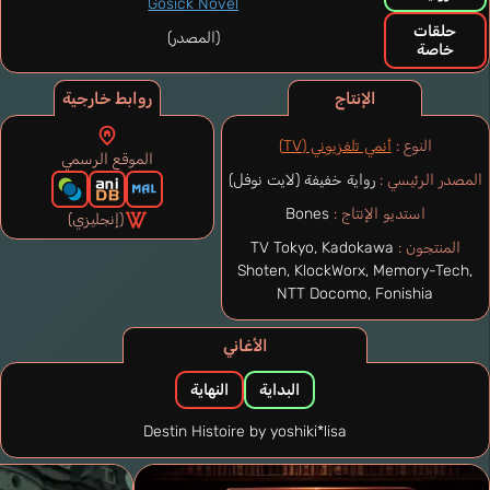
Gosick Novel
حلقات
(المصدر)
خاصة
الإنتاج
روابط خارجية
النوع :
أنمي تلفزيوني (TV)
الموقع الرسمي
المصدر الرئيسي :
رواية خفيفة (لايت نوفل)
استديو الإنتاج :
Bones
(إنجليزي)
المنتجون :
TV Tokyo, Kadokawa
Shoten, KlockWorx, Memory-Tech,
NTT Docomo, Fonishia
الأغاني
البداية
النهاية
Destin Histoire by yoshiki*lisa