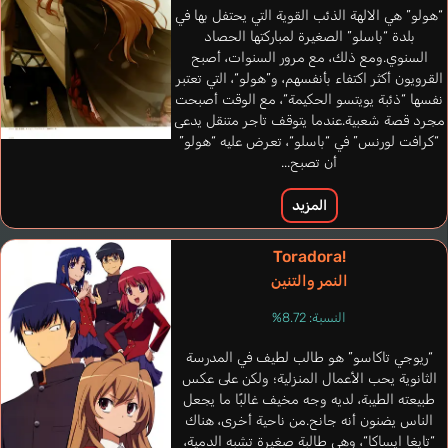
“هولو” هي الالهة الذئب القوية التي يحتفل بها في
بلدة “باسلو” الصغيرة لمباركتها الحصاد
السنوي.ومع ذلك، مع مرور السنوات، أصبح
القرويون أكثر اكتفاء بأنفسهم، و”هولو“، التي تعتبر
نفسها “ذئبة يويتسو الحكيمة“، مع الوقت أصبحت
مجرد قصة شعبية.عندما يتوقف تاجر متنقل يدعى
“كرافت لورنس” في “باسلو“، تعرض عليه “هولو”
أن تصبح...
Roberts Aaron
إنجليزي
المزيد
Toradora!
النمر والتنين
النسبة: 8.72%
“ريوجي تاكاسو” هو طالب لطيف في المدرسة
الثانوية يحب الأعمال المنزلية؛ ولكن على عكس
طبيعته الطيبة، لديه وجه مخيف غالبًا ما يجعل
الناس يضنون أنه جانح.من ناحية أخرى، هناك
“تايغا ايساكا“، وهي طالبة صغيرة تشبه الدمية،