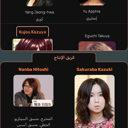
Yu Apphia
Yang Jeong-hwa
إنجليزي
كوري
Kujou Kazuya
Eguchi Takuya
فريق الإنتاج
Nanba Hitoshi
Sakuraba Kazuki
المخرج, منسق السيناريو
الخطي, منسق أسس