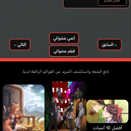
خيال مُبتكر
أنمي عشوائي
→
السابق
التالي
←
فيلم عشوائي
تابع المتعة واستكشف المزيد من القوائم الرائعة لدينا.
أفضل 10 أنميات