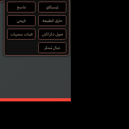
إيسيكاي
تناسخ
خارق للطبيعة
تاريخي
تحول ذكر/أنثى
فتيات سحريات
خيال مُبتكر