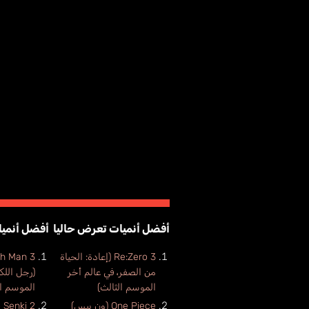
أفضل أنميات تعرض حاليا
أفضل أنميا
Re:Zero 3 (إعادة: الحياة
h Man 3
من الصفر، في عالم أخر
(رجل اللك
الموسم الثالث)
الموسم ال
One Piece (ون بيس)