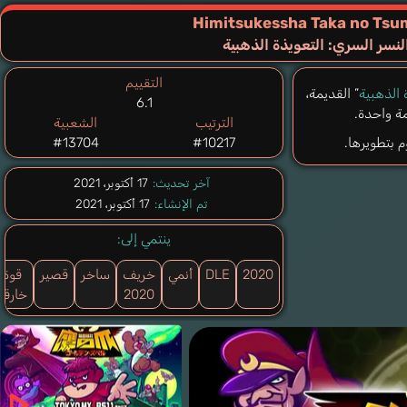
Himitsukessha Taka no Tsum
سر السري: التعويذة الذهبية
التقييم
 الذهبية
” القديمة،
6.1
مة واحدة.
الترتيب
الشعبية
 بتطويرها.
#10217
#13704
آخر تحديث:
17 أكتوبر، 2021
تم الإنشاء:
17 أكتوبر، 2021
ينتمي إلى:
2020
DLE
أنمي
خريف
ساخر
قصير
قوة
2020
خارقة