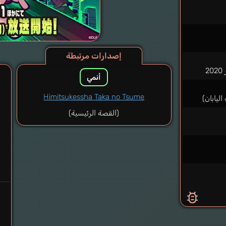
إصدارات مرتبطة
أنمي
Himitsukessha Taka no Tsume
(القصة الرئيسية)