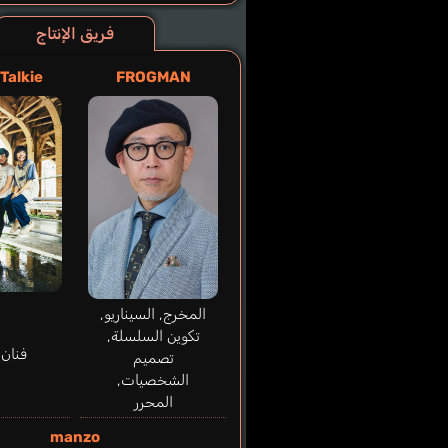
فريق الإنتاج
Talkie
FROGMAN
المخرج, السيناريو,
تكوين السلسلة,
فنان 
تصميم
الشخصيات,
المحرر
manzo