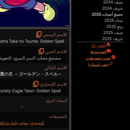
صيف 2024
خريف 2024
جميع أنميات 2025
شتاء 2025
ربيع 2025
صيف 2025
الاسم الرسمي
خريف 2025
ssha Taka no Tsume: Golden Spell
أفضل 10
الاسم العربي
الموسوعة
مجتمع مخلب النسر السري: التعويذة
بحث وتصنيفات
نبض أنستازيا
الاسم الياباني
 鷹の爪 ～ゴールデン・スペル～
الاسم الإنجليزي
ociety Eagle Talon: Golden Spell
أسماء أخرى
–
التصنيفات
كوميدي
،
ساخر
،
قوة خارقة