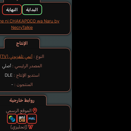
البداية
النهاية
me ni CHAKAPOCO wa Naru by
NecryTalkie
الإنتاج
النوع :
أنمي تلفزيوني (TV)
المصدر الرئيسي :
أصلي
استديو الإنتاج :
DLE
المنتجون :
-
روابط خارجية
الموقع الرسمي
(إنجليزي)