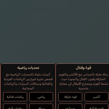
Yoshida-kun
قوة وقتال
تحديات رياضية
رحلة مليئة بالحماس مع الأكشن والقوى
أنميات مليئة بالتحديات الرياضية مع
الخارقة وفنون القتال والجنود! حيث
قصص مثيرة تتنوع بين الرياضات الفردية
تنشط القوى ويتصارع الأبطال في معارك
والقتالية وسباقات السيارات والرياضات
ملحمية
الجماعية
أكشن
قوة خارقة
رياضي
رياضات قتالية
فنون قتالية
عسكري
سِباق
رياضات فُرق