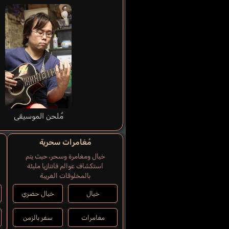
مُلحن الموسيقى
مُغامرات سحرية
خيال ومغامرة وسحر، حيث يتم
استكشاف عوالم فانتازيا مليئة
بالمخلوقات الغريبة
خيال
خيال حضري
مغامرات
سفر بالزمن