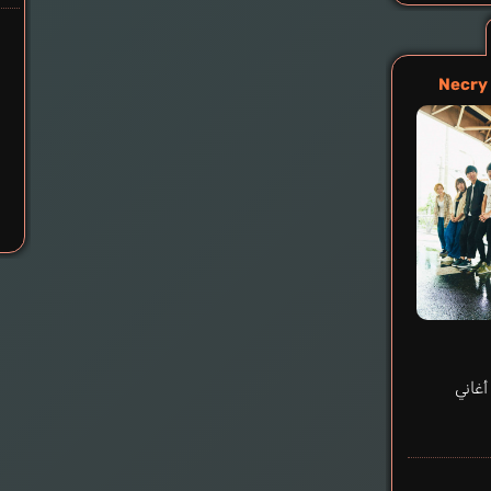
Necry 
أغاني