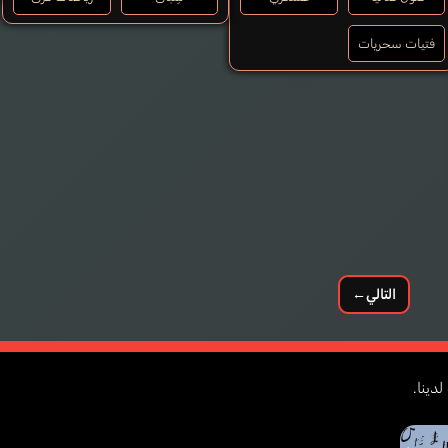
فتيات سحريات
Kuro Teruyoshi
التالي
←
دينا.