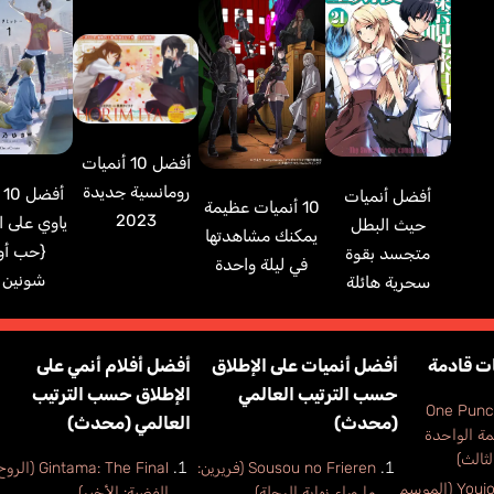
أفضل 10 أنميات
رومانسية جديدة
أف
أفضل أنميات
10 أنميات عظيمة
2023
ياوي على ا
حيث البطل
يمكنك مشاهدتها
{حب أول
متجسد بقوة
في ليلة واحدة
شونين 
سحرية هائلة
ت قادمة
أفضل أنميات على الإطلاق
أفضل أفلام أنمي على
حسب الترتيب العالمي
الإطلاق حسب الترتيب
One Punc
(محدث)
العالمي (محدث)
مة الواحدة
ثالث)
Sousou no Frieren (فريرين:
Gintama: The Final (الر
Youjo Senki 2 (الموسم
ما وراء نهاية الرحلة)
الفضية: الأخير)