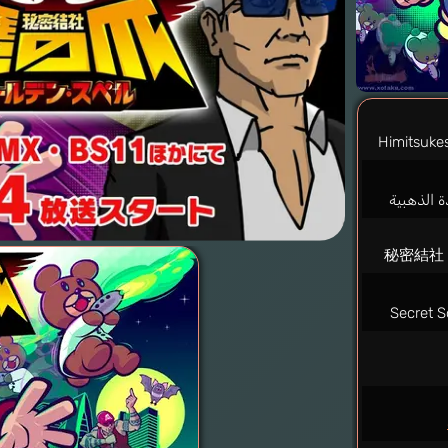
Himitsuke
 الذهبية
秘密結社
Secret S