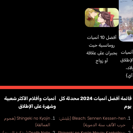
أفضل 10 أنميات
رومانسية حيث
ضل 10 أنميات
يجبران على علاقة
لإطلاق
أو زواج
اد،
آي}
قائمة أفضل أنميات 2024 محدثة كل
أنميات وأفلام الأكثر شعبية
يوم
وشهرة على الإطلاق
Bleach: Sennen Kessen-hen (بليتش:
Shingeki no Kyojin (هجوم
حرب الألف سنة الدموية)
العمالقة)
وح
Shingeki no Kyojin Movie: Kanketsu-
Death Note (مذكرة الموت)