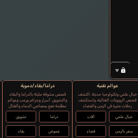
عوالم تقنية
درامَا/بقاء/دموية
خيال علمي وتكنولوجيا حديثة. اكتشف
قصص مشوقة مليئة بالدراما والبقاء
قصص الروبوتات القتالية، واستكشف
والتشويق. أسرار وجرائم ورعب وعوالم
رحلات مثيرة في الزمن والفضاء
مظلمة تعج بمصاصي الدماء والقتال
خيال علمي
آلات
دراما
تشويق
سفر بالزمن
فضاء
غموض
بقاء