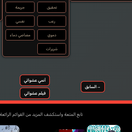
تحقيق
جريمة
رعب
نفسي
دموي
مصاصي دماء
شريرات
أنمي عشوائي
→
السابق
فيلم عشوائي
تابع المتعة واستكشف المزيد من القوائم الرائعة ل