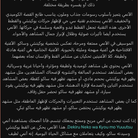
ذلك أو يفسره بطريقة مختلفة.
الأنمي يتميز بأسلوب رسومات جذاب وملون، يناسب طابع القصة الكوميدي
والخفيف. الأنمي يستخدم تقنية سي جي لإظهار حركات يوكيتشي والقطط
الأخرى. هذه التقنية تجعل القطط تبدو واقعية وسلسة في حركاتها. الأنمي
يستخدم أيضا تأثيرات ضوئية وظلال لإبراز جمال المشاهد والأجواء.
الموسيقى في الأنمي ممتعة ومرحة، تعكس شخصية يوكيتشي وساكو. الأغنية
الافتتاحية هي أغنية مبهجة ومليئة بالحيوية. الأغنية الختامية هي أغنية هادئة
ولطيفة. كلا الأغنيتين تحكيان عن مشاعر القط والإنسان تجاه بعضهما.
الأنمي يحتوي على مشاهد كوميدية ولطيفة ومؤثرة، وأحيانا غريبة وسريالية.
بعض المشاهد تستخدم المبالغة والتشويه لإضحاك المشاهدين، مثل مشهد
يظهر فيه يوكيتشي بحجم عادي، أو مشهد تظهر فيه ساكو كقطة. بعض المشاهد
تستخدم التباين والصدمة لإثارة الدهشة، مثل مشهد يظهر فيه يوكيتشي يقود
سيارة، أو مشهد تظهر فيه ساكو تحضر حفل زفاف.
كما أن بعض المشاهد تستخدم التعبيرات والحركات لإظهار العاطفة، مثل مشهد
يظهر فيه يوكيتشي يحتضن ساكو، أو مشهد تظهر فيه ساكو تبكي.
إذا كنت تبحث عن أنمي مريح وممتع يجعلك تبتسم، فأنا أنصحك بمشاهدة أنمي
Dekiru Neko wa Kyou mo Yuuutsu
. هذا الأنمي يحكي عن القط يوكيتشي
وسيدته ساكو، وكيف يتعاملان مع مشاكل الحياة اليومية. إنه أنمي لطيف