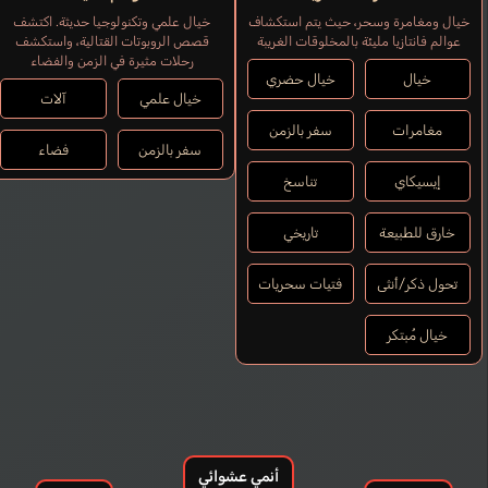
خيال ومغامرة وسحر، حيث يتم استكشاف
خيال علمي وتكنولوجيا حديثة. اكتشف
عوالم فانتازيا مليئة بالمخلوقات الغريبة
قصص الروبوتات القتالية، واستكشف
رحلات مثيرة في الزمن والفضاء
خيال
خيال حضري
خيال علمي
آلات
مغامرات
سفر بالزمن
سفر بالزمن
فضاء
إيسيكاي
تناسخ
خارق للطبيعة
تاريخي
تحول ذكر/أنثى
فتيات سحريات
خيال مُبتكر
أنمي عشوائي