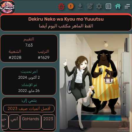
Dekiru Neko wa Kyou mo Yuuutsu
القط الماهر مكتئب اليوم أيضا
التقييم
7.63
الترتيب
الشعبية
#2028
#1629
آخر تحديث:
2 أكتوبر، 2024
تم الإنشاء:
26 مايو، 2022
ينتمي إلى:
أفصل أنميات صيف 2023
2023
GoHands
أنمي
حيوا
بشر