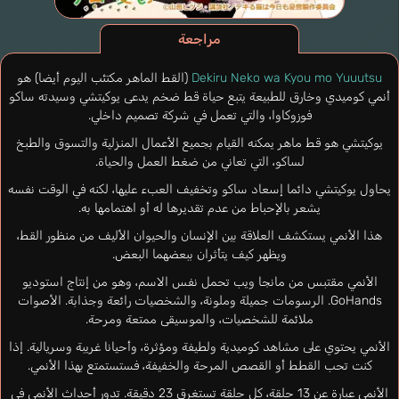
مراجعة
Dekiru Neko wa Kyou mo Yuuutsu
(القط الماهر مكتئب اليوم أيضا) هو
أنمي كوميدي وخارق للطبيعة يتبع حياة قط ضخم يدعى يوكيتشي وسيدته ساكو
فوزوكاوا، والتي تعمل في شركة تصميم داخلي.
يوكيتشي هو قط ماهر يمكنه القيام بجميع الأعمال المنزلية والتسوق والطبخ
لساكو، التي تعاني من ضغط العمل والحياة.
يحاول يوكيتشي دائما إسعاد ساكو وتخفيف العبء عليها، لكنه في الوقت نفسه
يشعر بالإحباط من عدم تقديرها له أو اهتمامها به.
هذا الأنمي يستكشف العلاقة بين الإنسان والحيوان الأليف من منظور القط،
ويظهر كيف يتأثران ببعضهما البعض.
الأنمي مقتبس من مانجا ويب تحمل نفس الاسم، وهو من إنتاج استوديو
GoHands. الرسومات جميلة وملونة، والشخصيات رائعة وجذابة. الأصوات
ملائمة للشخصيات، والموسيقى ممتعة ومرحة.
الأنمي يحتوي على مشاهد كوميدية ولطيفة ومؤثرة، وأحيانا غريبة وسريالية. إذا
كنت تحب القطط أو القصص المرحة والخفيفة، فستستمتع بهذا الأنمي.
الأنمي عبارة عن 13 حلقة، كل حلقة تستغرق 23 دقيقة. تدور أحداث الأنمي في