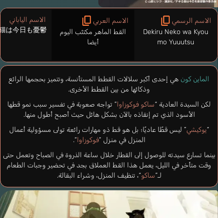
الاسم الياباني
الاسم الرسمي
الاسم العربي
猫は今日も憂鬱
Dekiru Neko wa Kyou
القط الماهر مكتئب اليوم
mo Yuuutsu
أيضا
الماين كون
هي إحدى أكبر سلالات القطط المستأنسة، وتتميز بحجمها الرائع
وذكائها من بين القطط الأخرى.
لكن السيدة العادية “
ساكو فوكوزاوا
” تواجه صعوبة في تفسير سبب نمو قطها
الأسود الذي تم إنقاذه بالآن بشكل هائل حيث أصبح أطول منها.
“
يوكيشي
” ليس قطًا عاديًا؛ بل هو قط ذو مهارات رائعة تولى مسؤولية أعمال
المنزل في منزل “
فوكوزاوا
“.
بينما تسارع سيدته للوصول إلى القطار خلال ساعة الذروة في الصباح وتعمل حتى
وقت متأخر في الليل، يعمل هذا القط العملاق بجد في تحضير وجبات الطعام
لـ”
ساكو
“، تنظيف المنزل، وشراء البقالة.