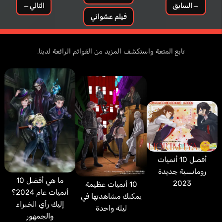
→
السابق
التالي
←
فيلم عشوائي
تابع المتعة واستكشف المزيد من القوائم الرائعة لدينا.
أفضل 10 أنميات
رومانسية جديدة
ما هي أفضل 10
2023
10 أنميات عظيمة
أنميات عام 2024؟
يمكنك مشاهدتها في
إليك رأي الخبراء
ليلة واحدة
والجمهور