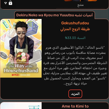
منتج
أنميات تشبه Dekiru Neko wa Kyou mo Yuuutsu
Saku's Father
Fukuyama Jun
Gokushufudou
طريقة الزوج المنزلي
النسبة: 33.33%
“تاتسو الخالد”، الياكوزا الأسطوري الذي هزم
بمفرده عصابة منافسة بأنبوب من رصاص.وهو
اسم معروف يبث الرعب في كل من ضباط
الشرطة المتمرسين والمجرمين الأشرار.بعد فترة
وجيزة من اختفائه المفاجئ، ظهر مرة أخرى مع
تغيير طفيف في مهنته.الآن، بملابس منزلية، تخلى
“تاتسو” عن العنف ويحاول كسب الحصول على
حياة نزيهة كزوج...
المزيد
Ame to Kimi to