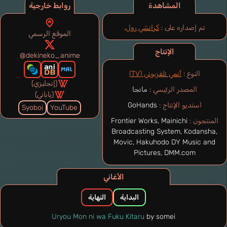
المشاهدة
روابط خارجية
تم إصداره على :
كرانشي رول
.
الموقع الرسمي
الإنتاج
@dekineko_anime
النوع :
أنمي تلفزيوني (TV)
(إنجليزي)
المصدر الرئيسي :
مانجا
(ياباني)
استديو الإنتاج :
GoHands
Syoboi
YouTube
المنتجون :
Frontier Works, Mainichi
Broadcasting System, Kodansha,
Movic, Hakuhodo DY Music and
Pictures, DMM.com
الأغاني
البداية
النهاية
Uryou Mon ni wa Fuku Kitaru
by somei