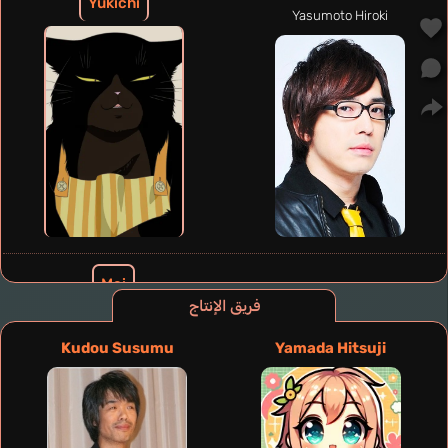
Yukichi
Yasumoto Hiroki
Mei
Taichi Kotoe
فريق الإنتاج
Kudou Susumu
Yamada Hitsuji