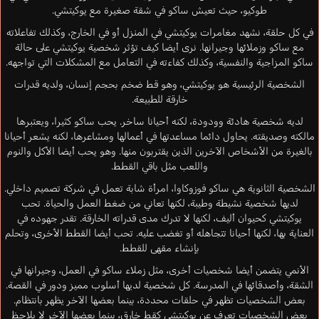
طوكيو، حيث تعيش ساكو في شقة صغيرة مع يوكيتشي.
في كل حلقة، نشهد مغامرات يوكيتشي في المنزل أو في الخارج، وكذلك تفاعلاته
مع ساكو وزملائها وجيرانها. نرى أيضا كيف تؤثر شخصية يوكيتشي على حالة
ساكو المزاجية والنفسية، وكذلك كفاءته في التعامل مع المشكلات التي تواجهه.
الشخصية الرئيسية هو يوكيتشي، وهو قط ضخم بحجم إنسان، ولديه قدرات
خارقة للطبيعة.
لديه شخصية هادئة وودودة، لكنه أحيانا ساخر. يحب ساكو كثيرا، ويعتبرها
مالكته وصديقته. يحاول دائما مساعدتها في أعمالها ومشاعرها، لكنه يشعر أحيانا
بالغيرة من الأشخاص الآخرين الذين يقتربون منها. وهو يحب أيضا الأكل والنوم
واللعب مثل باقي القطط.
الشخصية الثانوية هي ساكو فوزوكاوا، امرأة شابة تعمل في شركة تصميم داخلي.
لديها شخصية نشيطة وطيبة، لكنها تعاني من ضغط العمل والحياة. تحب
يوكيتشي كحيوان أليف، لكنها لا تدرك مدى قدراته الخارقة. تقدر جهوده في
العناية بها، لكنها أحيانا تتجاهله أو تغضب عليه. تحب أيضا القطط الأخرى، وتحلم
بإنشاء مقهى للقطط.
الأنمي يتضمن أيضا شخصيات أخرى، مثل زملاء ساكو في العمل، وجيرانها في
الشقة، وأصدقائها في المدرسة. كل شخصية لديها أسلوب مميز ودور في القصة.
بعض الشخصيات تظهر في حلقات محددة، بينما بعضها الآخر يظهر بانتظام.
بعض الشخصيات تعرف عن يوكيتشي كقط خارق، بينما بعضها الآخر لا يلاحظ