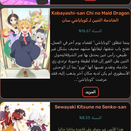
Kobayashi-san Chi no Maid Dragon
الخادمة التنين لـ كوباياشي سان
النسبة: 16.67%
بينما تنطلق “كوباياشي” لقضاء يوم آخر في العمل،
تفتح باب شقتها، ليقابلها مشهد مخيف بشكل غير
طبيعي، رأس تنين يحدق بها عبر الشرفة!يتحول
التنين على الفور إلى فتاة لطيفة وحيوية ترتدي زي
خادمة، وتقدم نفسها أنها “تورو”.بما أن الوحش
الأسطوري لم يكن لديه مكان آخر يذهب إليه، فقد
عرضت “كوباياشي”...
المزيد
Sewayaki Kitsune no Senko-san
النسبة: 8.33%
هذا الأنمي غير متوفر على قاعدة بياناتنا حاليا.