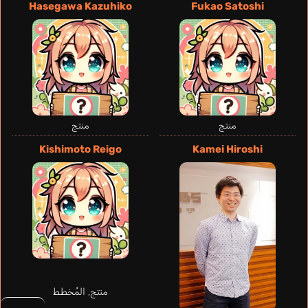
Hasegawa Kazuhiko
Fukao Satoshi
منتج
منتج
Kishimoto Reigo
Kamei Hiroshi
Oshiro
Inase Aoi
منتج, المُخطط