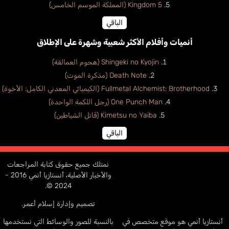
Kingdom 5 (المملكة الموسم الخامس)
الباقي
أنميات وأفلام الأكثر شعبية وشهرة على الإطلاق
Shingeki no Kyojin (هجوم العمالقة)
Death Note (مذكرة الموت)
Fullmetal Alchemist: Brotherhood (الكيميائي المعدني الكامل: الأخوة)
One Punch Man (رجل اللكمة الواحدة)
Kimetsu no Yaiba (قاتل الشياطين)
الباقي
نمتلك جميع حقوق كتابة المراجعات
والأخبار الأصلية، أنستازيا أنمي 2016 -
2024 ©.
تصميم وإدارة إسلام أعمر.
أنستازيا أنمي هو موقع متخصص في
بالنسبة للصور والوسائط التي نستخدمها