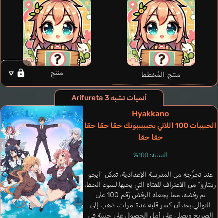
Shirasaki Kaori
Oonishi Saori
منتج
منتج, المُخطط
أنميات تشبه Arifureta 3
Hyakkano
الحبيبات 100 اللاتي يحبببببونك حقا حقا حقا
حقا حقا
النسبة: 100%
عند تخرُّجِهِ من المدرسة الإعدادية، تمكن “أيجو
رينتارو” من الاعتراف للفتاة التي يحبها.لسوء الحظ،
تم رفضه، مما يجعله الرفض رَقْم 100 على
التوالي.بعد أن كسر قلبه عدة مرات، ذهب إلى
Lua Bianca
Ortiz Verania
McIntosh Skyler
الضريح ويصلي على أمل الحصول على حبيبة في