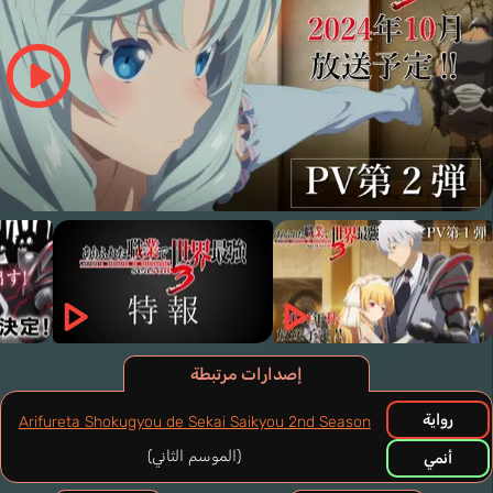
إصدارات مرتبطة
رواية
Arifureta Shokugyou de Sekai Saikyou 2nd Season
(الموسم الثاني)
أنمي