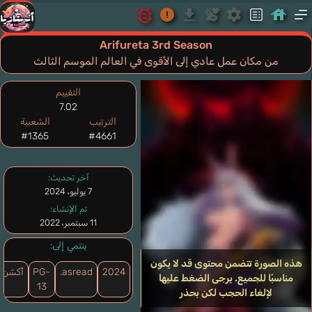
Arifureta 3rd Season
من مكان عمل عادي إلى الأقوى في العالم الموسم الثالث
التقييم
7.02
الترتيب
الشعبية
#1365
#4661
آخر تحديث:
7 يوليو، 2024
تم الإنشاء:
11 سبتمبر، 2022
ينتمي إلى:
هذه الصورة تتضمن محتوى قد لا يكون
2024
asread.
PG-
أكشن
مناسبًا للجميع. يرجى الضغط عليها
13
لإلغاء الحجب لكن بحذر