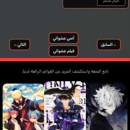
خيال مُبتكر
Hernández Melissa
Alencar Bianca
Ballard Tia
إسباني
إنجليزي
برتغالي
Amanogawa Kouki
Kakihara Tetsuya
أنمي عشوائي
→
السابق
التالي
←
فيلم عشوائي
تابع المتعة واستكشف المزيد من القوائم الرائعة لدينا.