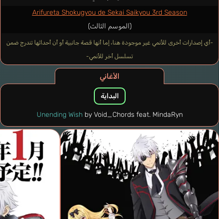
Arifureta Shokugyou de Sekai Saikyou 3rd Season
(الموسم الثالث)
-أي إصدارات أخرى للأنمي غير موجودة هنا، إما أنها قصة جانبية أو أن أحداثها تندرج ضمن
تسلسل أخر للأنمي-
الأغاني
البداية
Unending Wish
by Void_Chords feat. MindaRyn