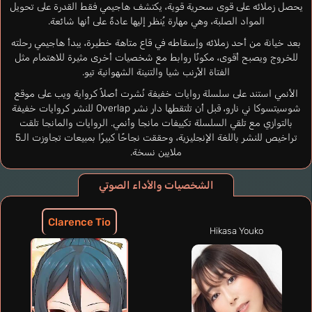
يحصل زملائه على قوى سحرية قوية، يكتشف هاجيمي فقط القدرة على تحويل
المواد الصلبة، وهي مهارة يُنظر إليها عادةً على أنها شائعة.
بعد خيانة من أحد زملائه وإسقاطه في قاع متاهة خطيرة، يبدأ هاجيمي رحلته
للخروج ويصبح أقوى، مكونًا روابط مع شخصيات أخرى مثيرة للاهتمام مثل
الفتاة الأرنب شيا والتنينة الشهوانية تيو.
الأنمي استند على سلسلة روايات خفيفة نُشرت أصلاً كرواية ويب على موقع
شوسيتسوكا ني نارو، قبل أن تلتقطها دار نشر Overlap للنشر كروايات خفيفة
بالتوازي مع تلقي السلسلة تكييفات مانجا وأنمي. الروايات والمانجا تلقت
تراخيص للنشر باللغة الإنجليزية، وحققت نجاحًا كبيرًا بمبيعات تجاوزت الـ5
ملايين نسخة.
الشخصيات والأداء الصوتي
Clarence Tio
Hikasa Youko