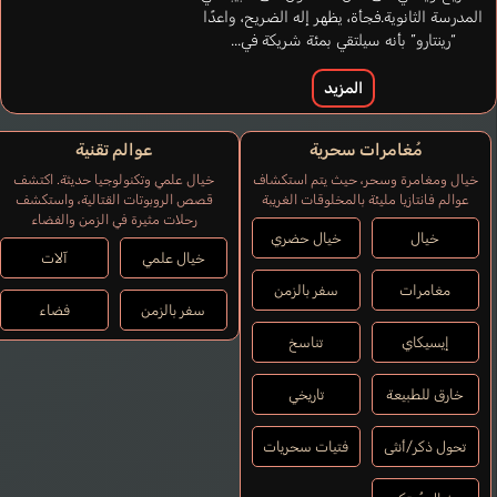
برتغالي
إنجليزي
إسباني
المدرسة الثانوية.فجأة، يظهر إله الضريح، واعدًا
“رينتارو” بأنه سيلتقي بمئة شريكة في...
Yue
Kuwahara Yuuki
المزيد
مُغامرات سحرية
عوالم تقنية
خيال ومغامرة وسحر، حيث يتم استكشاف
خيال علمي وتكنولوجيا حديثة. اكتشف
عوالم فانتازيا مليئة بالمخلوقات الغريبة
قصص الروبوتات القتالية، واستكشف
رحلات مثيرة في الزمن والفضاء
خيال
خيال حضري
خيال علمي
آلات
مغامرات
سفر بالزمن
سفر بالزمن
فضاء
إيسيكاي
تناسخ
خارق للطبيعة
تاريخي
تحول ذكر/أنثى
فتيات سحريات