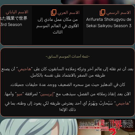
الاسم الياباني
الاسم الرسمي
الاسم العربي
れた職業で世界
Arifureta Shokugyou de
من مكان عمل عادي إلى
3rd Season
Sekai Saikyou Season 3
الأقوى في العالم الموسم
الثالث
-تتمة أحداث الموسم السابق–
بعد أن تم نقله إلى عالم آخر وتركه زملاءه السابقون، كان على “
هاجيمي
” أن يصنع
طريقه من الصفر بالاعتماد على نفسه بالكامل.
كان في الدهليز حيث عزز سحره الضعيف ووجد عدة حليفات جميلات.
الآن بعد إنقاذ زملائه من الفصل، سيذهب مع “
إيريسين
” لمرافقة “
ميو
” وأمها.
“
هاجيمي
” سَيُحاربُ ويَهْزمُ أي أحد يعترض طريقه لكي يعود إلى وطنه، بما في
ذلك الإله!