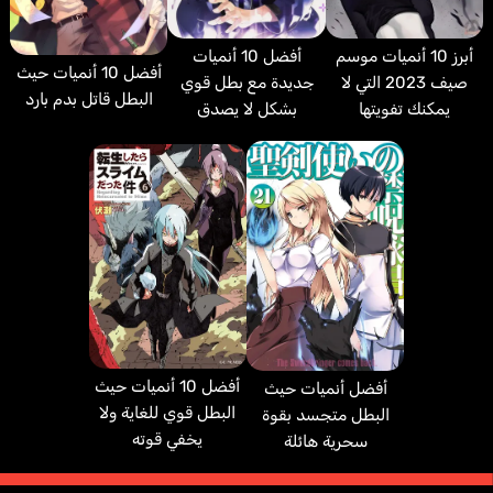
Torres José Ángel
أبرز 10 أنميات موسم
أفضل 10 أنميات
إسباني
Guarnieri Caio
Fajardo Ricco
أفضل 10 أنميات حيث
صيف 2023 التي لا
جديدة مع بطل قوي
إنجليزي
برتغالي
البطل قاتل بدم بارد
يمكنك تفويتها
بشكل لا يصدق
Bagwa Freid
Konishi Katsuyuki
أفضل 10 أنميات حيث
أفضل أنميات حيث
البطل قوي للغاية ولا
البطل متجسد بقوة
يخفي قوته
سحرية هائلة