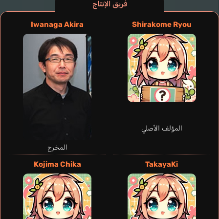
فريق الإنتاج
Iwanaga Akira
Shirakome Ryou
المؤلف الأصلي
المخرج
Rial Monica
Guarnieri Isabella
Monroy Vianney
Lee Amanda
Kojima Chika
TakayaKi
إنجليزي
إسباني
برتغالي
إنجليزي
Nagumo Hajime
Fukamachi Toshinari