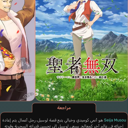
مراجعة
Seija Musou
هو أنمي كوميدي وخيالي يتبع قصة لوسيل، رجل أعمال يتم إعادة
إحيائه في عالم آخر كمعالج. يسعى لوسيل إلى تحسين قدراته السحرية وقوته