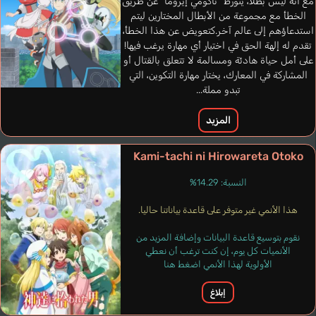
مع أنه ليس بطلاً، يتورط “تاكومي إيروما” عن طريق
الخطأ مع مجموعة من الأبطال المختارين ليتم
استدعاؤهم إلى عالم آخر.كتعويض عن هذا الخطأ،
تقدم له إلهة الحق في اختيار أي مهارة يرغب فيها!
على أمل حياة هادئة ومسالمة لا تتعلق بالقتال أو
المشاركة في المعارك، يختار مهارة التكوين، التي
تبدو مملة...
المزيد
Kami-tachi ni Hirowareta Otoko
Ostrowski Marielle
Peterson Jessica
فرنسي
النسبة: 14.29%
إنجليزي
هذا الأنمي غير متوفر على قاعدة بياناتنا حاليا.
de Surere Fluna
نقوم بتوسيع قاعدة البيانات وإضافة المزيد من
Alludery
Matsui Eriko
الأنميات كل يوم، إن كنت ترغب أن نعطي
الأولوية لهذا الأنمي اضغط هنا
إبلاغ