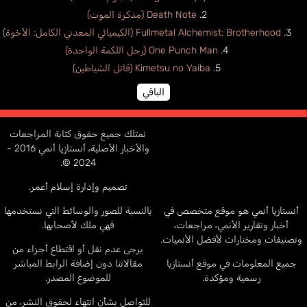
Death Note (مذكرة الموت)
Fullmetal Alchemist: Brotherhood (الكيميائي المعدني الكامل: الأخوة)
One Punch Man (رجل اللكمة الواحدة)
Kimetsu no Yaiba (قاتل الشياطين)
الباقي
نمتلك جميع حقوق كتابة المراجعات
والأخبار الأصلية، أنستازيا أنمي 2016 -
2024 ©.
تصميم وإدارة إسلام أعمر.
أنستازيا أنمي هو موقع متخصص في
بالنسبة للصور والوسائط التي نستخدمها
أخبار وتقارير الأنمي، مراجعات،
فهي ملك لأصحابها.
وتصنيفات ومختارات لأفضل الأنميات.
يرجى عدم نقل أو اقتطاع أجزاء من
جميع المعلومات في موقع أنستازيا
مقالاتنا دون إضافة الرابط المباشر
رسمية ومؤكدة.
للموضوع المصدر.
للتواصل بشأن انتهاء لحقوق النشر، من