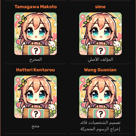
Tamagawa Makoto
sime
Guerrero Chris
Collige Michel
إنجليزي
فرنسي
Bazan
Yanagita Junichi
المؤلف الأصلي
المخرج
Hattori Kentarou
Wang Guonian
تصميم الشخصيات, قائد
منتج
إخراج الرسوم المتحركة