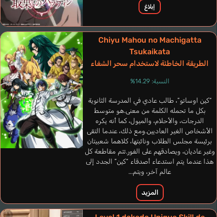
إبلاغ
Chiyu Mahou no Machigatta
Tsukaikata
الطريقة الخاطئة لاستخدام سحر الشفاء
Möller Kai Henrik
Hom Alex
النسبة: 14.29%
Dubois Robert
إنجليزي
ألماني
فرنسي
“كين اوساتو”، طالب عادي في المدرسة الثانوية
بكل ما تحمله الكلمة من معنى.هو متوسط
Brod
الدرجات، والأحلام، والميول، كما أنه يكره
Ootsuka Akio
الأشخاص الغير العاديين.ومع ذلك، عندما التقى
برئيسة مجلس الطلاب ونائبتها، كلاهما شعبيتان
وغير عاديان، ويصادقهم على الفور.تتم مقاطعة كل
هذا عندما يتم استدعاء أصدقاء “كين” الجدد إلى
عالم آخر، ويتم...
المزيد