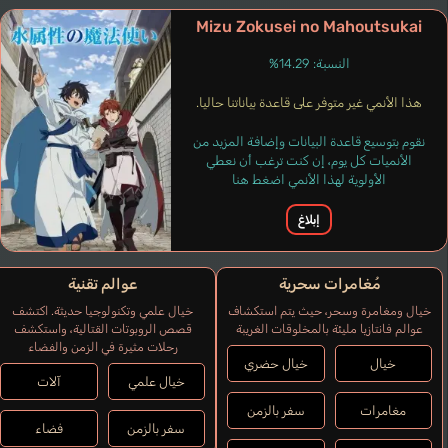
Mizu Zokusei no Mahoutsukai
النسبة: 14.29%
هذا الأنمي غير متوفر على قاعدة بياناتنا حاليا.
نقوم بتوسيع قاعدة البيانات وإضافة المزيد من
الأنميات كل يوم، إن كنت ترغب أن نعطي
الأولوية لهذا الأنمي اضغط هنا
إبلاغ
مُغامرات سحرية
عوالم تقنية
خيال ومغامرة وسحر، حيث يتم استكشاف
خيال علمي وتكنولوجيا حديثة. اكتشف
عوالم فانتازيا مليئة بالمخلوقات الغريبة
قصص الروبوتات القتالية، واستكشف
رحلات مثيرة في الزمن والفضاء
خيال
خيال حضري
خيال علمي
آلات
مغامرات
سفر بالزمن
سفر بالزمن
فضاء