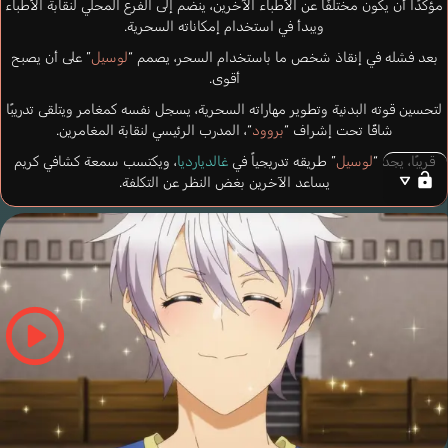
مؤكدًا أن يكون مختلفًا عن الأطباء الآخرين، ينضم إلى الفرع المحلي لنقابة الأطباء
ويبدأ في استخدام إمكاناته السحرية.
بعد فشله في إنقاذ شخص ما باستخدام السحر، يصمم “
لوسيل
” على أن يصبح
أقوى.
لتحسين قوته البدنية وتطوير مهاراته السحرية، يسجل نفسه كمغامر ويتلقى تدريبًا
شاقًا تحت إشراف “
بروود
“، المدرب الرئيسي لنقابة المغامرين.
قريبًا، يجد “
لوسيل
” طريقه تدريجياً في
غالديارديا
، ويكتسب سمعة كشافي كريم
يساعد الآخرين بغض النظر عن التكلفة.