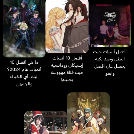
أفضل أنميات حيث
أفضل 10 أنميات
البطل وحيد لكنه
ما هي أفضل 10
إيسيكاي رومانسية
يحصل على أفضل
أنميات عام 2024؟
حيث فتاة مهووسة
وايفو
إليك رأي الخبراء
بحبيبها
والجمهور