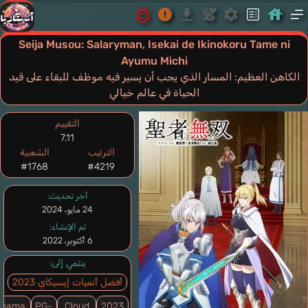
Seija Musou: Salaryman, Isekai de Ikinokoru Tame ni
Ayumu Michi
الكاهن العظيم: المسار الذي يجب أن يسير فيه موظف للبقاء على قيد
الحياة في عالم خيالي
التقييم
7.11
الترتيب
الشعبية
#1768
#4219
آخر تحديث:
24 مايو، 2024
تم الإنشاء:
6 أكتوبر، 2022
ينتمي إلى:
أفضل أنميات إيسيكاي 2023
ohama
PG-
Cloud
2023