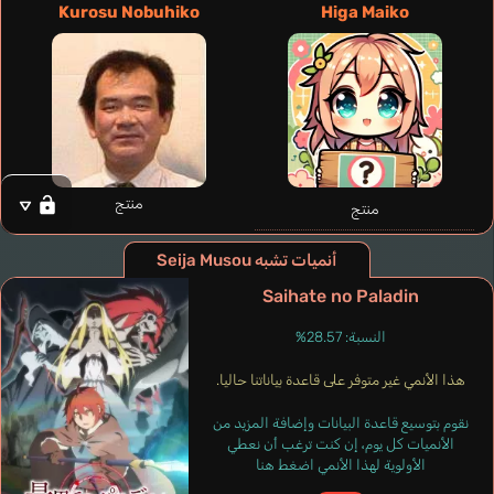
Kurosu Nobuhiko
Higa Maiko
Möller Ivo
Van Parys Arnaud
Negrón Ryan
ألماني
إنجليزي
فرنسي
منتج
منتج
Botacouri
Ugaki Hidenari
أنميات تشبه Seija Musou
Saihate no Paladin
النسبة: 28.57%
هذا الأنمي غير متوفر على قاعدة بياناتنا حاليا.
نقوم بتوسيع قاعدة البيانات وإضافة المزيد من
الأنميات كل يوم، إن كنت ترغب أن نعطي
الأولوية لهذا الأنمي اضغط هنا