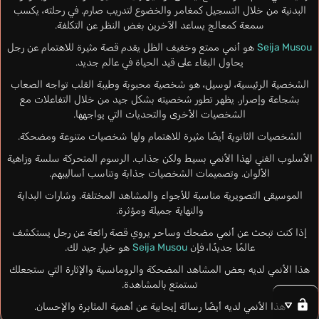
البدنية من خلال التسجيل كمغامر والخضوع لتدريب صارم. في رحلته، يكسب
سمعة كمعالج يساعد الآخرين بغض النظر عن التكلفة.
Seija Musou
هو أنمي ممتع وخفيف الظل يقدم قصة مثيرة للاهتمام عن رجل
يحاول البقاء على قيد الحياة في عالم جديد.
الشخصية الرئيسية، لوسيل، هو شخصية محبوبة وطيبة القلب تواجه الصعاب
بشجاعة وإصرار. يظهر تطور شخصيته بشكل جيد من خلال التفاعلات مع
الشخصيات الأخرى والتحديات التي يواجهها.
الشخصيات الثانوية أيضًا مثيرة للاهتمام ولها شخصيات متنوعة ومضحكة.
الأسلوب الفني لهذا الأنمي بسيط ولكن جذاب. الرسوم المتحركة سلسة وزاهية
الألوان. وتصميمات الشخصيات جذابة وتناسب أساليبهم.
الموسيقى التصويرية مناسبة للأجواء والمشاهد المختلفة. وشارات البداية
والنهاية جميلة ومؤثرة.
إذا كنت تبحث عن أنمي مضحك وساحر يروي قصة رائعة عن رجل يستكشف
عالمًا جديدًا، فإن
Seija Musou
هو خيار جيد لك.
هذا الأنمي لديه بعض المشاهد المضحكة والرومانسية والإثارة التي ستجعلك
تستمتع بالمشاهدة.
هذا الأنمي لديه أيضًا رسالة إيجابية عن أهمية المثابرة والإحسان.