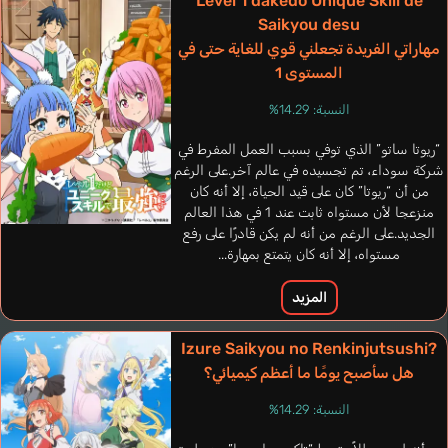
Level 1 dakedo Unique Skill de
Saikyou desu
مهاراتي الفريدة تجعلني قوي للغاية حتى في
المستوى 1
النسبة: 14.29%
“ريوتا ساتو” الذي توفي بسبب العمل المفرط في
شركة سوداء، تم تجسيده في عالم آخر.على الرغم
Groß Christopher
من أن “ريوتا” كان على قيد الحياة، إلا أنه كان
ألماني
Siplet Thibault
منزعجا لأن مستواه ثابت عند 1 في هذا العالم
الجديد.على الرغم من أنه لم يكن قادرًا على رفع
فرنسي
مستواه، إلا أنه كان يتمتع بمهارة...
Cattleya
Hikasa Youko
المزيد
Izure Saikyou no Renkinjutsushi?
هل سأصبح يومًا ما أعظم كيميائي؟
النسبة: 14.29%