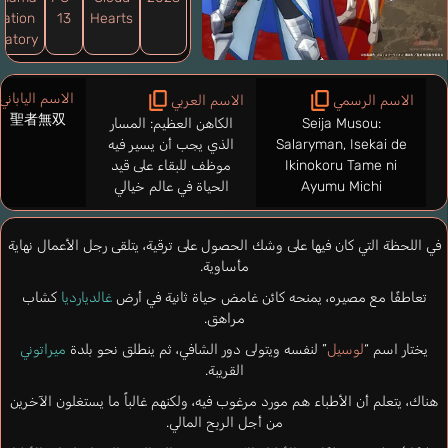
ation
13
Hearts
ratory
الاسم الياباني
الاسم الرسمي
الاسم العربي
聖者無双
Seija Musou:
الكاهن العظيم: المسار
Salaryman, Isekai de
الذي يجب أن يسير فيه
Ikinokoru Tame ni
موظف للبقاء على قيد
Ayumu Michi
الحياة في عالم خيالي
في اللحظة التي كان فيها على وشك الحصول على ترقية، يتلقى رجل الأعمال نهاية
مأساوية.
تعاطفًا مع مصيره، يمنحه كائن غامض حياة ثانية في أرض
غالديارديا
كشاب
مراهق.
يختار اسم “
لوسيل
” لنفسه ويتولى دور الشافي، ثم ينطلق نحو بلدة
ميراتوني
القريبة.
هناك، يتعلم أن الأطباء هم مورد مرغوب فيه، ولكنهم غالباً ما يستغلون الآخرين
من أجل الربح المالي.