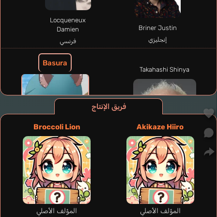
Locqueneux
Briner Justin
Damien
إنجليزي
فرنسي
Basura
Takahashi Shinya
فريق الإنتاج
Broccoli Lion
Akikaze Hiiro
المؤلف الأصلي
المؤلف الأصلي