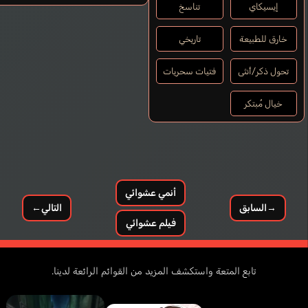
إيسيكاي
تناسخ
خارق للطبيعة
تاريخي
تحول ذكر/أنثى
فتيات سحريات
خيال مُبتكر
أنمي عشوائي
→
السابق
التالي
←
فيلم عشوائي
تابع المتعة واستكشف المزيد من القوائم الرائعة لدينا.