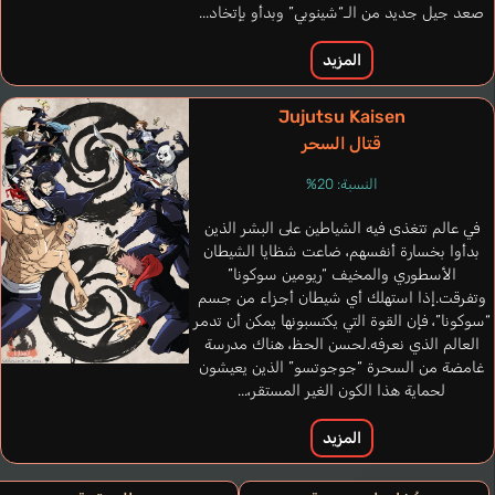
صعد جيل جديد من الـ“شينوبي” وبدأو بإتخاد...
المزيد
Jujutsu Kaisen
قتال السحر
النسبة: 20%
في عالم تتغذى فيه الشياطين على البشر الذين
بدأوا بخسارة أنفسهم، ضاعت شظايا الشيطان
الأسطوري والمخيف “ريومين سوكونا”
وتفرقت.إذا استهلك أي شيطان أجزاء من جسم
Bressan Mattia
“سوكونا”، فإن القوة التي يكتسبونها يمكن أن تدمر
إيطالي
Azar Pablo
العالم الذي نعرفه.لحسن الحظ، هناك مدرسة
Dismuke Aaron
Almeida Lucas
Niverd Vict
غامضة من السحرة “جوجوتسو” الذين يعيشون
إسباني
فرنسي
برتغالي
إنجليزي
لحماية هذا الكون الغير المستقر،...
المزيد