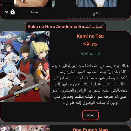
منتج
منتج
أنميات تشبه Boku no Hero Academia 5
Kami no Tou
برج الإله
McCollum Robert
النسبة: 20%
إنجليزي
هناك برج يستدعي أشخاصًا مختارين يُطلق عليهم
“المُعتادون” بوعد منحهم أعمق أمانيهم.سواء
All For One
Ootsuka Akio
كانت ثروة أم شهرة، سلطة أم شيء يتجاوز كل
ذلك، كل شيء ينتظر أولئك الذين يصلون إلى
القمة.الفتى الذي يُدعى بـ “الرابع والعشرون” هو
صبي لم يعرف سوى كهف مظلم وقماش قذر،
ونوراً لا يمكنه الوصول إليه طوال...
المزيد
One Punch Man