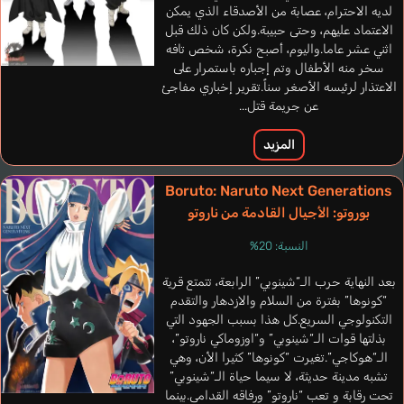
لديه الاحترام، عصابة من الأصدقاء الذي يمكن
الاعتماد عليهم، وحتى حبيبة.ولكن كان ذلك قبل
اثني عشر عاما.واليوم، أصبح نكرة، شخص تافه
سخر منه الأطفال وتم إجباره باستمرار على
الاعتذار لرئيسه الأصغر سناً.تقرير إخباري مفاجئ
عن جريمة قتل...
المزيد
Boruto: Naruto Next Generations
Noguera
بوروتو: الأجيال القادمة من ناروتو
Scattorin
Marrón
Lorenzo
Sabat
Orlando
atti
Chie
Chatelet Julien
النسبة: 20%
Christopher
إيطالي
إسباني
أ
فرنسي
إنجليزي
بعد النهاية حرب الـ“شينوبي” الرابعة، تتمتع قرية
“كونوها” بفترة من السلام والازدهار والتقدم
Amajiki Tamaki
التكنولوجي السريع.كل هذا بسبب الجهود التي
Uemura Yuuto
بذلتها قوات الـ“شينوبي” و“اوزوماكي ناروتو”،
الـ“هوكاجي”.تغيرت “كونوها” كثيرا الأن، وهي
تشبه مدينة حديثة، لا سيما حياة الـ“شينوبي”
تحت رقابة و تعب “ناروتو” ورفاقه القدامى.بينما