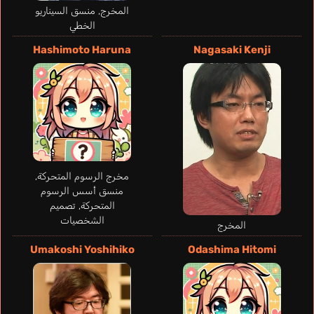
المخرج, منسق السيناريو
الخطي
Reggio
Fitzner
Lupinacci
Hashimoto Haruna
Nagasaki Kenji
Bourlé Bastien
Briner Just
Sebastián
Sebastian
Simone
إنجليزي
فرنسي
إسباني
ألماني
إيطالي
Aizawa Shouta
Suwabe Junichi
مخرج الرسوم المتحركة,
منسق أسس الرسوم
المتحركة, تصميم
الشخصيات
المخرج
Umakoshi Yoshihiko
Odashima Hitomi