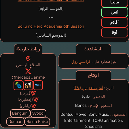
مانجا
(الموسم الرابع)
أنمي
—-
أفلام
Boku no Hero Academia 6th Season
أونا
(الموسم السادس)
المشاهدة
روابط خارجية
تم إصداره على :
كرانشي رول
.
الموقع الرسمي
الإنتاج
@heroaca_anime
النوع :
أنمي تلفزيوني (TV)
(عربي)
المصدر :
مانجا
(إنجليزي)
استديو الإنتاج :
Bones
(ياباني)
Bangumi
Syoboi
المنتجون :
Dentsu, Movic, Sony Music
Entertainment, TOHO animation,
Douban
Baidu Baike
Shueisha