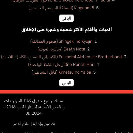
Chi.: Chikyuu no Undou ni Tsuite (حول تحركات الأرض)
Kingdom 5 (المملكة الموسم الخامس)
الباقي
أنميات وأفلام الأكثر شعبية وشهرة على الإطلاق
Shingeki no Kyojin (هجوم العمالقة)
Death Note (مذكرة الموت)
Fullmetal Alchemist: Brotherhood (الكيميائي المعدني الكامل: الأخوة)
One Punch Man (رجل اللكمة الواحدة)
Kimetsu no Yaiba (قاتل الشياطين)
الباقي
نمتلك جميع حقوق كتابة المراجعات
والأخبار الأصلية، أنستازيا أنمي 2016 -
2024 ©.
تصميم وإدارة إسلام أعمر.