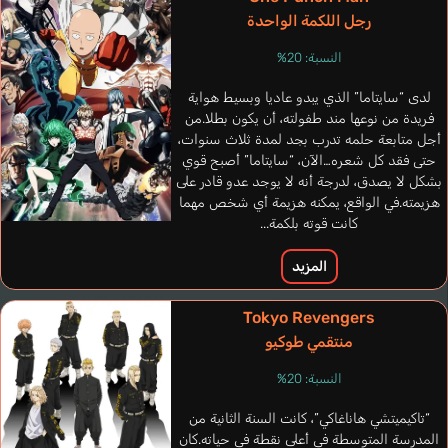
رجل اللكمة الواحدة
النسبة: 20%
لدى “سايتاما” الذي يبدو عاديا وبسيط هواية
فريدة من نوعها مند طفولته، أن يكون بطلا.من
أجل متابعة حلمه تدرب بجد لمدة ثلاث سنوات،
حتى فقد كل شعره…الآن، “سايتاما” أصبح قوي
بشكل لا يصدق، لدرجة أنه لا يوجد عدو قادر على
هزيمته.في الواقع، يمكنه هزيمة أي شخص مهما
Ghignone Luca
Tomé Antoine
Swasey John
Baroli Gilberto
كانت قوته بلكمة...
إيطالي
برتغالي
إنجليزي
فرنسي
المزيد
All Might
Miyake Kenta
Tokyo Revengers
منتقمي طوكيو
النسبة: 20%
“تاكيميتشي هاناغاكي”، كانت السنة الثانية من
المدرسة المتوسطة في أعلى نقطة في حياته.كان