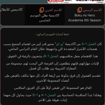
أكاديميتي للأبطال 
الاسم الرسمي
الاسم العربي
Boku no Hero
أكاديمية بطلي الموسم
Academia 5th Season
الخامس
-تتمة أحداث الموسم السابق–
كان
الفصل 1-A
من أكاديمية “
يو اي
” محور قدر كبير من اهتمام الجميع بسبب
هجمات الأشرار المتعددة التي واجهوها خلال العام الدراسي الماضي.
هذا الاهتمام جعل منافسيهم،
الفصل 1-B
، يشعرون بالرغبة في التفوق.
لإثبات مهاراتهم، فإنهم يتطلعون إلى الفرصة التي أتيحت لهم، مجموعة من
المعارك التدريبية بين طلاب كل فصل.
تنقسم الفصول إلى فرق مكونة من أربعة أفراد، كل منها مكلف بالقبض على
أعضاء المجموعة الآخرين.
الفائز هو المجموعة التي تقبض أولاً على كل الفريق المنافس.
وهكذا تبدأ المنافسة الحماسية بين
الفصل 1-A
و
1-B
حيث يحاول كل منهما
إثبات تفوقه على الآخر.