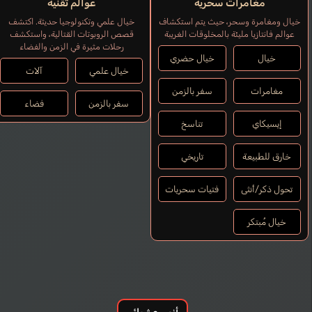
مُغامرات سحرية
عوالم تقنية
خيال ومغامرة وسحر، حيث يتم استكشاف
خيال علمي وتكنولوجيا حديثة. اكتشف
عوالم فانتازيا مليئة بالمخلوقات الغريبة
قصص الروبوتات القتالية، واستكشف
رحلات مثيرة في الزمن والفضاء
خيال
خيال حضري
خيال علمي
آلات
مغامرات
سفر بالزمن
سفر بالزمن
فضاء
إيسيكاي
تناسخ
خارق للطبيعة
تاريخي
تحول ذكر/أنثى
فتيات سحريات
خيال مُبتكر