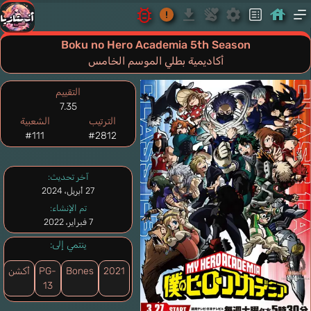
Boku no Hero Academia 5th Season
أكاديمية بطلي الموسم الخامس
التقييم
7.35
الترتيب
الشعبية
#111
#2812
آخر تحديث:
27 أبريل، 2024
تم الإنشاء:
7 فبراير، 2022
ينتمي إلى:
2021
Bones
PG-
أكشن
13