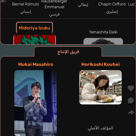
un-
Rausenberger
Bernal Rómulo
Chapin Clifford
Luci
إيطالي
k
Emmanuel
إنجليزي
إسباني
فرنسي
ك
Midoriya Izuku
Yamashita Daiki
فريق الإنتاج
Mukai Masahiro
Horikoshi Kouhei
المؤلف الأصلي