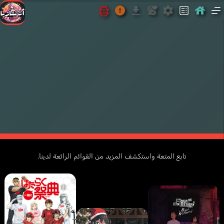
2012
J.C.Staff
PG-
أنمي
خريف
درا
2012
13
تابع المتعة واستكشف المزيد من القوائم الرائعة لدينا.