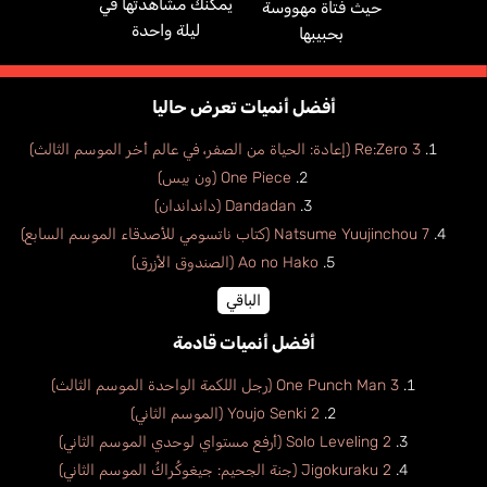
يمكنك مشاهدتها في
حيث فتاة مهووسة
ليلة واحدة
بحبيبها
أفضل أنميات تعرض حاليا
Re:Zero 3 (إعادة: الحياة من الصفر، في عالم أخر الموسم الثالث)
One Piece (ون بيس)
Dandadan (دانداندان)
Natsume Yuujinchou 7 (كتاب ناتسومي للأصدقاء الموسم السابع)
Ao no Hako (الصندوق الأزرق)
الباقي
أفضل أنميات قادمة
One Punch Man 3 (رجل اللكمة الواحدة الموسم الثالث)
Youjo Senki 2 (الموسم الثاني)
Solo Leveling 2 (أرفع مستواي لوحدي الموسم الثاني)
Jigokuraku 2 (جنة الجحيم: جيغوكُراكُ الموسم الثاني)