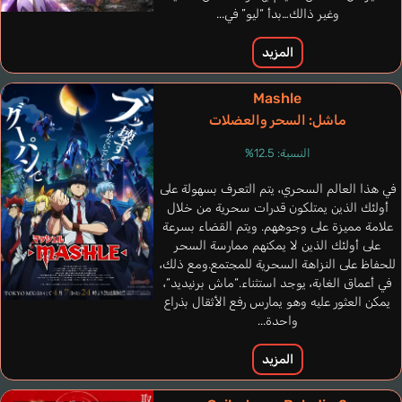
وغير ذالك…بدأ “ليو” في...
المزيد
Mashle
ماشل: السحر والعضلات
النسبة: 12.5%
في هذا العالم السحري، يتم التعرف بسهولة على
أولئك الذين يمتلكون قدرات سحرية من خلال
Engler Melissa
علامة مميزة على وجوههم. ويتم القضاء بسرعة
إنجليزي
على أولئك الذين لا يمكنهم ممارسة السحر
للحفاظ على النزاهة السحرية للمجتمع.ومع ذلك،
Asta
في أعماق الغابة، يوجد استثناء.“ماش برنيديد“،
Aoki Shiki
يمكن العثور عليه وهو يمارس رفع الأثقال بذراع
واحدة...
المزيد