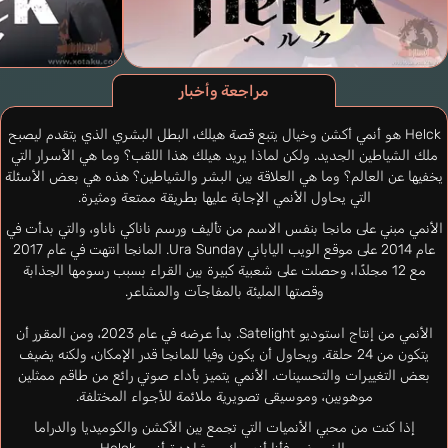
مراجعة وأخبار
Helck هو أنمي أكشن وخيال يتبع قصة هيلك، البطل البشري الذي يتقدم ليصبح
ملك الشياطين الجديد. ولكن لماذا يريد هيلك هذا اللقب؟ وما هي الأسرار التي
يخفيها عن العالم؟ وما هي العلاقة بين البشر والشياطين؟ هذه هي بعض الأسئلة
التي يحاول الأنمي الإجابة عليها بطريقة ممتعة ومثيرة.
الأنمي مبني على مانجا بنفس الاسم من تأليف ورسم ناناكي ناناو، والتي بدأت في
عام 2014 على موقع الويب الياباني Ura Sunday. المانجا انتهت في عام 2017
مع 12 مجلدًا، وحصلت على شعبية كبيرة بين القراء بسبب رسومها الجذابة
وقصتها المليئة بالمفاجآت والمشاعر.
الأنمي من إنتاج استوديو Satelight. بدأ عرضه في عام 2023، ومن المقرر أن
يتكون من 24 حلقة. ويحاول أن يكون وفيا للمانجا قدر الإمكان، ولكنه يضيف
بعض التغييرات والتحسينات. الأنمي يتميز بأداء صوتي رائع من طاقم ممثلين
موهوبين، وموسيقى تصويرية ملائمة للأجواء المختلفة.
إذا كنت من محبي الأنميات التي تجمع بين الأكشن والكوميديا والدراما