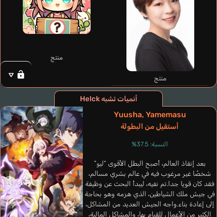
منتج
منتج
أنميات تشبه Helck
Schlauch Daniel
Yuusha, Yamemasu
ألماني
Shepard Blake
أستقيل من البطولة
إنجليزي
النسبة: 37.5%
Alicia
Kondou Reina
بعد إنقاذ العالم، أصبح البطل الأقوى “ليو”
شخصًا غير مرغوب فيه في عالم بشري مسالم،
فقد كان قويا جدا.تم نفيه، ليبدأ البحث عن وظيفة
في جيش ملك الشياطين، الذي هزمه وهو بحاجة
إلى إعادة بناء.واجه الجيش العديد من المشاكل،
الكثير من الأعمال للقيام بها، والمشاكل المالية،