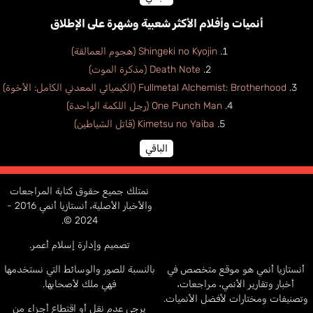
أنميات وأفلام الأكثر شعبية وشهرة على الإطلاق
Shingeki no Kyojin (هجوم العمالقة)
Death Note (مذكرة الموت)
Fullmetal Alchemist: Brotherhood (الكيميائي المعدني الكامل: الأخوة)
One Punch Man (رجل اللكمة الواحدة)
Kimetsu no Yaiba (قاتل الشياطين)
الباقي
نمتلك جميع حقوق كتابة المراجعات
والأخبار الأصلية، أنستازيا أنمي 2016 -
2024 ©.
تصميم وإدارة إسلام أعمر.
أنستازيا أنمي هو موقع متخصص في
بالنسبة للصور والوسائط التي نستخدمها
أخبار وتقارير الأنمي، مراجعات،
فهي ملك لأصحابها.
وتصنيفات ومختارات لأفضل الأنميات.
يرجى عدم نقل أو اقتطاع أجزاء من