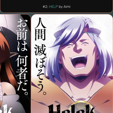
#2:
HELP
by Aimi