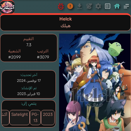
Helck
هيلك
التقييم
7.3
الترتيب
الشعبية
#2099
#3079
آخر تحديث:
17 نوفمبر، 2024
تم الإنشاء:
10 فبراير، 2023
ينتمي إلى:
2023
PG-
Satelight
أكشن
13