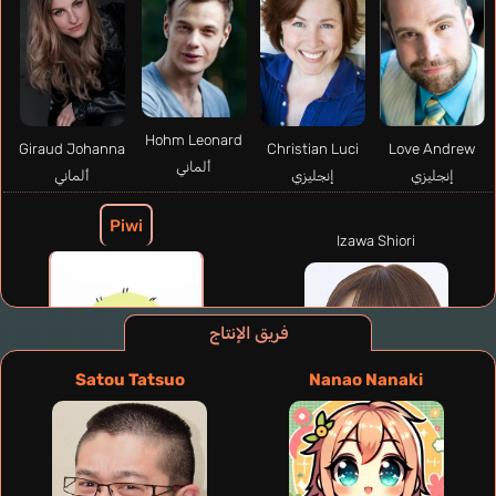
Hohm Leonard
Giraud Johanna
Christian Luci
Love Andrew
ألماني
إنجليزي
إنجليزي
ألماني
Piwi
Izawa Shiori
فريق الإنتاج
Satou Tatsuo
Nanao Nanaki