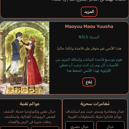
المزيد
Maoyuu Maou Yuusha
النسبة: 12.5%
هذا الأنمي غير متوفر على قاعدة بياناتنا حاليا.
نقوم بتوسيع قاعدة البيانات وإضافة المزيد من
الأنميات كل يوم، إن كنت ترغب أن نعطي
الأولوية لهذا الأنمي اضغط هنا
إبلاغ
مُغامرات سحرية
عوالم تقنية
خيال ومغامرة وسحر، حيث يتم استكشاف
خيال علمي وتكنولوجيا حديثة. اكتشف
عوالم فانتازيا مليئة بالمخلوقات الغريبة
قصص الروبوتات القتالية، واستكشف
رحلات مثيرة في الزمن والفضاء
خيال
خيال حضري