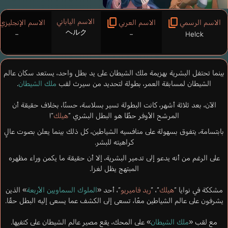
الاسم الياباني
الاسم الرسمي
الاسم العربي
الاسم الإنجليزي
ヘルク
–
–
Helck
بينما تحتفل البشرية بهزيمة ملك الشيطان على يد بطل واحد، يستعد سكان عالم
الشيطان لمسابقة العمر، بطولة لتحديد من سيرث لقب
ملك الشيطان
.
الآن، بعد ثلاثة أشهر، كانت البطولة تسير بسلاسة، حسنًا، بخلاف حقيقة أن
المرشح الأوفر حظًا هو البطل البشري “
هيلك
“!
بابتسامة، يتفوق بسهولة على منافسيه الشياطين، كل ذلك بينما يعلن بصوت عالٍ
كراهيته للبشر.
على الرغم من أنه يدعو إلى تدمير البشرية، إلا أن حقيقة ما يكمن وراء مظهره
المبتهج يظل لغزا.
مشككة في نوايا “
هيلك
“، “
ريد فاميريو
“، أحد «
الملوك السماويين الأربعة
» الذين
يشرفون على عالم الشياطين معًا، تسعى إلى الكشف عما يسعى إليه البطل حقًا.
مع لقب «
ملك الشيطان
» على المحك، يقع مصير عالم الشيطان على كتفيها.