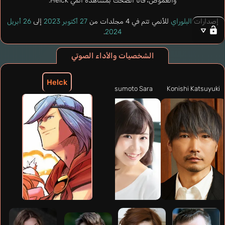
والغموض، فأنا أنصحك بمشاهدة أنمي Helck.
إصدارات
البلوراي
للأنمي تتم في 4 مجلدات من
27 أكتوبر 2023
إلى
26 أبريل
.
2024
الشخصيات والأداء الصوتي
Helck
Matsumoto Sara
Konishi Katsuyuki