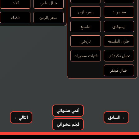
خيال علمي
آلات
مغامرات
سفر بالزمن
سفر بالزمن
فضاء
إيسيكاي
تناسخ
خارق للطبيعة
تاريخي
تحول ذكر/أنثى
فتيات سحريات
خيال مُبتكر
أنمي عشوائي
→
السابق
التالي
←
فيلم عشوائي