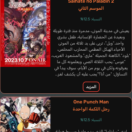
Saihate no Paladin 2
الموسم الثاني
النسبة: 12.5%
يعيش في مدينة الموتى، مدمرة منذ فترة طويلة
وبعيدة عن الحضارة الإنسانية، طفل بشري
واحد.“ويل”، تربى على يد ثلاثة من الموتى
الأحياء.الهيكل العظمي المحارب المخلص،
“بلود”.الكاهنة الجميلة “ماري”.والمشعوذ الغريب،
“غوس”.يحب الثلاثة الصبي ويعلمونه كل ما
يعرفونه.ولكن في يوم من الأيام، سوف يبدأ في
التساؤل: “من أنا؟”يجب عليه أن يكشف لغز...
Dietz Janina
Greenberg Kara
ألماني
المزيد
إنجليزي
Augis
One Punch Man
Enoki Junya
رجل اللكمة الواحدة
النسبة: 12.5%
لدى “سايتاما” الذي يبدو عاديا وبسيط هواية