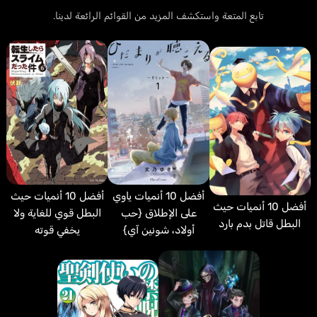
تابع المتعة واستكشف المزيد من القوائم الرائعة لدينا.
أفضل 10 أنميات ياوي
أفضل 10 أنميات حيث
أفضل 10 أنميات حيث
على الإطلاق {حب
البطل قوي للغاية ولا
البطل قاتل بدم بارد
أولاد، شونين آي}
يخفي قوته