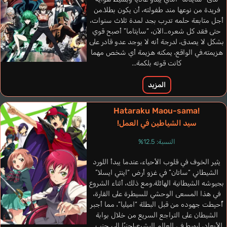
فريدة من نوعها مند طفولته، أن يكون بطلا.من
أجل متابعة حلمه تدرب بجد لمدة ثلاث سنوات،
حتى فقد كل شعره…الآن، “سايتاما” أصبح قوي
بشكل لا يصدق، لدرجة أنه لا يوجد عدو قادر على
هزيمته.في الواقع، يمكنه هزيمة أي شخص مهما
كانت قوته بلكمة...
المزيد
Hataraku Maou-sama!
سيد الشياطين في العمل!
النسبة: 12.5%
Gee Jeremy
إنجليزي
يثير الخوف في قلوب الأحياء، عندما يبدأ اللورد
الشيطاني “ساتان” في غزو أرض “اينتي ايسلا”
بجيوشه الشيطانية الهائلة.ومع ذلك، أثناء الشروع
في هذا المسعى الوحشي للسيطرة على القارة،
أُحبِطت جهوده من قبل البطلة “اميليا”، مما أجبر
الشيطان على التراجع السريع من خلال بوابة
الأبعاد، ليهبط في العالم البشري!جنبًا إلى جنب...