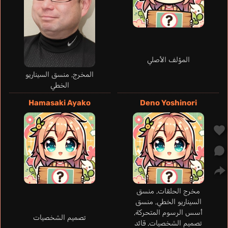
المؤلف الأصلي
المخرج, منسق السيناريو
الخطي
Boone Jessica
إنجليزي
Hamasaki Ayako
Deno Yoshinori
Vermilio
Komatsu Mikako
مخرج الحلقات, منسق
السيناريو الخطي, منسق
أسس الرسوم المتحركة,
تصميم الشخصيات
تصميم الشخصيات, قائد