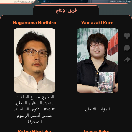
فريق الإنتاج
Naganuma Norihiro
Yamazaki Kore
المخرج, مخرج الحلقات,
منسق السيناريو الخطي,
المؤلف الأصلي
Layout, تكوين السلسلة,
منسق أسس الرسوم
المتحركة
Katou Hirotaka
Igawa Reina