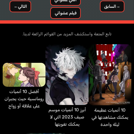
→
السابق
التالي
←
فيلم عشوائي
تابع المتعة واستكشف المزيد من القوائم الرائعة لدينا.
أفضل 10 أنميات
رومانسية حيث يجبران
على علاقة أو زواج
أبرز 10 أنميات موسم
10 أنميات عظيمة
صيف 2023 التي لا
يمكنك مشاهدتها في
يمكنك تفويتها
ليلة واحدة