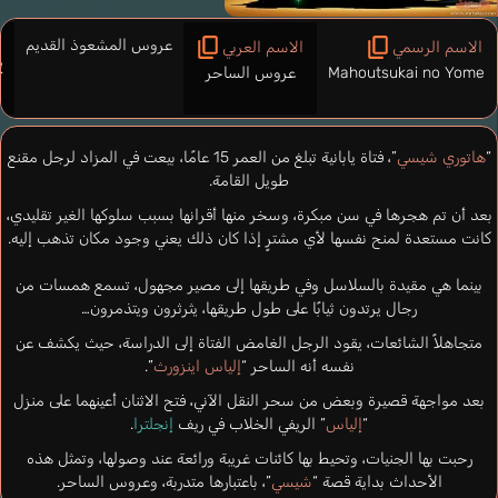
عروس المشعوذ القديم
ا
الاسم الرسمي
الاسم العربي
嫁
Mahoutsukai no Yome
عروس الساحر
“
هاتوري شيسي
”، فتاة يابانية تبلغ من العمر 15 عامًا، بيعت في المزاد لرجل مقنع
طويل القامة.
بعد أن تم هجرها في سن مبكرة، وسخر منها أقرانها بسبب سلوكها الغير تقليدي،
كانت مستعدة لمنح نفسها لأي مشترٍ إذا كان ذلك يعني وجود مكان تذهب إليه.
بينما هي مقيدة بالسلاسل وفي طريقها إلى مصير مجهول، تسمع همسات من
رجال يرتدون ثيابًا على طول طريقها، يثرثرون ويتذمرون…
متجاهلاً الشائعات، يقود الرجل الغامض الفتاة إلى الدراسة، حيث يكشف عن
نفسه أنه الساحر “
إلياس اينزورث
”.
بعد مواجهة قصيرة وبعض من سحر النقل الآني، فتح الاثنان أعينهما على منزل
“
إلياس
” الريفي الخلاب في ريف
إنجلترا
.
رحبت بها الجنيات، وتحيط بها كائنات غريبة ورائعة عند وصولها، وتمثل هذه
الأحداث بداية قصة “
شيسي
”، باعتبارها متدربة، وعروس الساحر.