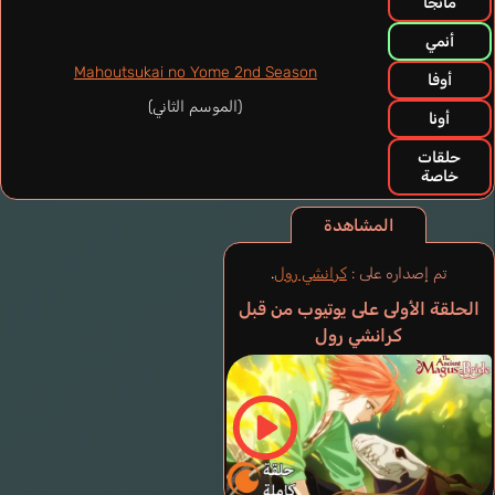
مانجا
أنمي
Mahoutsukai no Yome 2nd Season
أوفا
(الموسم الثاني)
أونا
حلقات
خاصة
المشاهدة
تم إصداره على :
كرانشي رول
.
الحلقة الأولى على يوتيوب من قبل
كرانشي رول