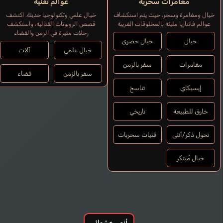
مُغامرات سحرية
عوالم تقنية
خيال ومغامرة وسحر، حيث يتم استكشاف
خيال علمي وتكنولوجيا حديثة. اكتشف
عوالم فانتازيا مليئة بالمخلوقات الغريبة
قصص الروبوتات القتالية، واستكشف
رحلات مثيرة في الزمن والفضاء
خيال
خيال حضري
خيال علمي
آلات
مغامرات
سفر بالزمن
سفر بالزمن
فضاء
إيسيكاي
تناسخ
خارق للطبيعة
تاريخي
تحول ذكر/أنثى
فتيات سحريات
خيال مُبتكر
أنمي عشوائي