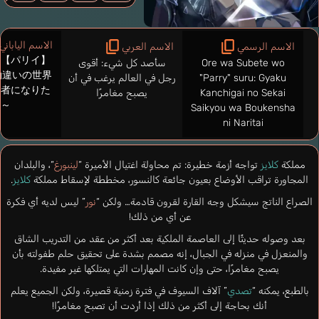
الاسم الياباني
الاسم الرسمي
الاسم العربي
を【パリイ】
Ore wa Subete wo
سأصد كل شيء: أقوى
勘違いの世界
"Parry" suru: Gyaku
رجل في العالم يرغب في أن
険者になりた
Kanchigai no Sekai
يصبح مغامرًا
い～
Saikyou wa Boukensha
ni Naritai
مملكة
كلايز
تواجه أزمة خطيرة: تم محاولة اغتيال الأميرة “
لينبورغ
“، والبلدان
المجاورة تراقب الأوضاع بعيون جائعة كالنسور، مخططة لإسقاط مملكة
كلايز
.
الصراع الناتج سيشكل وجه القارة لقرون قادمة… ولكن “
نور
” ليس لديه أي فكرة
عن أي من ذلك!
بعد وصوله حديثًا إلى العاصمة الملكية بعد أكثر من عقد من التدريب الشاق
والمنعزل في منزله في الجبال، إنه مصمم بشدة على تحقيق حلم طفولته بأن
يصبح مغامرًا، حتى وإن كانت المهارات التي يمتلكها غير مفيدة.
بالطبع، يمكنه “
تصدي
” آلاف السيوف في فترة زمنية قصيرة، ولكن الجميع يعلم
أنك بحاجة إلى أكثر من ذلك إذا أردت أن تصبح مغامرًا!