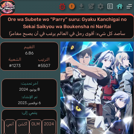
Ore wa Subete wo “Parry” suru: Gyaku Kanchigai no
Sekai Saikyou wa Boukensha ni Naritai
سأصد كل شيء: أقوى رجل في العالم يرغب في أن يصبح مغامرًا
التقييم
6.86
الترتيب
الشعبية
#1273
#5507
آخر تحديث:
8 يونيو، 2024
تم الإنشاء:
6 نوفمبر، 2023
ينتمي إلى:
2024
OLM
أكشن
أنمي
ج