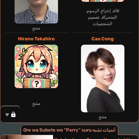
قائد إخراج الرسوم
المتحركة, تصميم
الشخصيات
منتج
Hirano Takahiro
Cao Cong
Noble Adam
Ringelheim
Aurélien
إنجليزي
فرنسي
Clays Rein
Terashima Junta
منتج
منتج
أنميات تشبه Ore wa Subete wo “Parry” suru