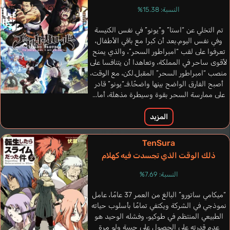
النسبة: 15.38%
تم التخلي عن “استا” و“يونو” في نفس الكنيسة
وفي نفس اليوم.بعد أن كبرا مع باقي الأطفال،
تعرفوا على لقب “امبراطور السحر”، والذي يمنح
لأقوى ساحر في المملكة، وتعاهدا أن يتنافسا على
منصب “امبراطور السحر” المقبل.لكن، مع الوقت،
أصبح الفارق الواضح بينها واضحًا.فـ“يونو” قادر
على ممارسة السحر بقوة وسيطرة مذهلة، أما...
المزيد
TenSura
ذلك الوقت الذي تجسدت فيه كهلام
Van Dorslaer
Hickman Jay
النسبة: 7.69%
Benoît
إنجليزي
فرنسي
“ميكامي ساتورو” البالغ من العمر 37 عامًا، عامل
نموذجي في الشركة ويكتفي تمامًا بأسلوب حياته
الطبيعي المنتظم في طوكيو، وفشله الوحيد هو
عدم قدرته على الحصول على حبيبة ولو مرة