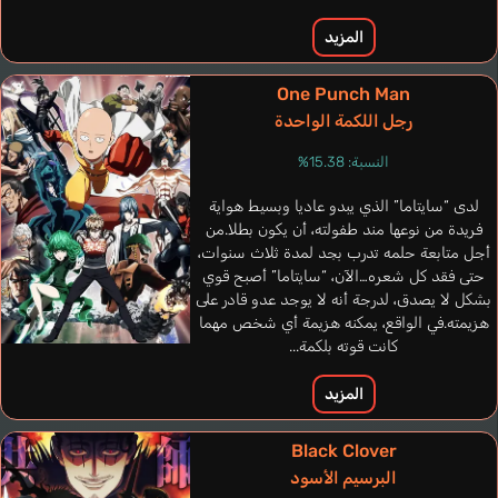
المزيد
One Punch Man
رجل اللكمة الواحدة
النسبة: 15.38%
لدى “سايتاما” الذي يبدو عاديا وبسيط هواية
فريدة من نوعها مند طفولته، أن يكون بطلا.من
أجل متابعة حلمه تدرب بجد لمدة ثلاث سنوات،
حتى فقد كل شعره…الآن، “سايتاما” أصبح قوي
بشكل لا يصدق، لدرجة أنه لا يوجد عدو قادر على
Spinhayer Martin
Gremillion John
هزيمته.في الواقع، يمكنه هزيمة أي شخص مهما
فرنسي
كانت قوته بلكمة...
إنجليزي
المزيد
Derrida III
Bifu Hitoshi
Black Clover
البرسيم الأسود