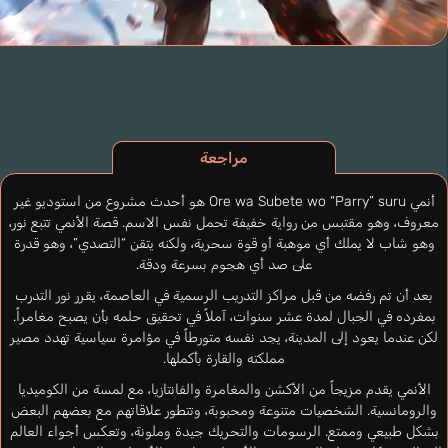
مراجعة
أنمي Ore wa Subete wo “Parry” suru هو أحدث مشروع من استوديو غير
معروف، وهو مقتبس من رواية خفيفة تحمل نفس الاسم. قصة الأنمي تتبع نور،
وهو شاب لا يملك أي موهبة أو قوة سحرية، ولكنه يتقن “التصدي”، وهو قدرة
على صد أي هجوم بسرعة ودقة.
بعد أن تم رفضه من قبل مراكز التدريب الرسمية في العاصمة، يقرر نور التدرب
بمفرده في الجبال لمدة عشر سنوات، آملاً في تحقيق حلمه بأن يصبح مغامراً.
لكن عندما يعود إلى المدينة، يجد نفسه متورطاً في مؤامرة سياسية تهدد مصير
مملكته والقارة بأكملها.
الأنمي يقدم مزيجاً من الأكشن والمغامرة والفانتازيا، مع لمسة من الكوميديا
والرومانسية. الشخصيات متنوعة ومحبوبة، وتتطور علاقاتهم مع بعضهم البعض
بشكل طبيعي وممتع. الرسومات والتحريك جيدة وملونة، وتعكس أجواء العالم