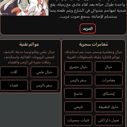
واحدة طوال حياته.بعد لقاء عادي مع زميله، يقع
ضحية لمهاجم عشوائي في الشارع ويتم طعنه.بينما
يستسلم لإصابته، يسمع صوت غريب...
المزيد
مُغامرات سحرية
عوالم تقنية
خيال ومغامرة وسحر، حيث يتم استكشاف
خيال علمي وتكنولوجيا حديثة. اكتشف
عوالم فانتازيا مليئة بالمخلوقات الغريبة
قصص الروبوتات القتالية، واستكشف
رحلات مثيرة في الزمن والفضاء
خيال
خيال حضري
خيال علمي
آلات
مغامرات
سفر بالزمن
سفر بالزمن
فضاء
إيسيكاي
تناسخ
خارق للطبيعة
تاريخي
تحول ذكر/أنثى
فتيات سحريات