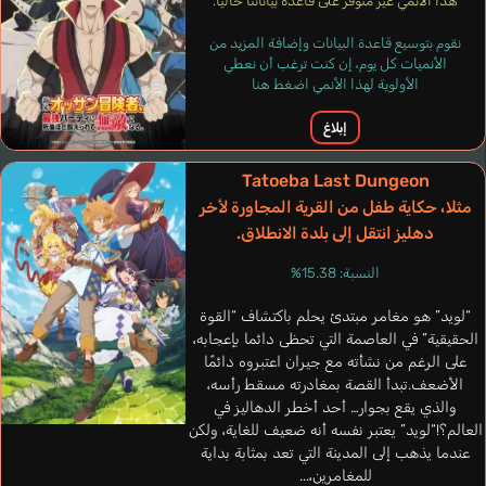
هذا الأنمي غير متوفر على قاعدة بياناتنا حاليا.
نقوم بتوسيع قاعدة البيانات وإضافة المزيد من
الأنميات كل يوم، إن كنت ترغب أن نعطي
الأولوية لهذا الأنمي اضغط هنا
إبلاغ
Tatoeba Last Dungeon
مثلا، حكاية طفل من القرية المجاورة لأخر
دهليز انتقل إلى بلدة الانطلاق.
Jones Kyle Colby
Dubois Michael
النسبة: 15.38%
إنجليزي
فرنسي
“لويد” هو مغامر مبتدئ يحلم باكتشاف “القوة
الحقيقية” في العاصمة التي تحظى دائما بإعجابه،
Dandalg
Miyake Kenta
على الرغم من نشأته مع جيران اعتبروه دائمًا
الأضعف.تبدأ القصة بمغادرته مسقط رأسه،
والذي يقع بجوار… أحد أخطر الدهاليز في
العالم؟!“لويد” يعتبر نفسه أنه ضعيف للغاية، ولكن
عندما يذهب إلى المدينة التي تعد بمثابة بداية
للمغامرين،...