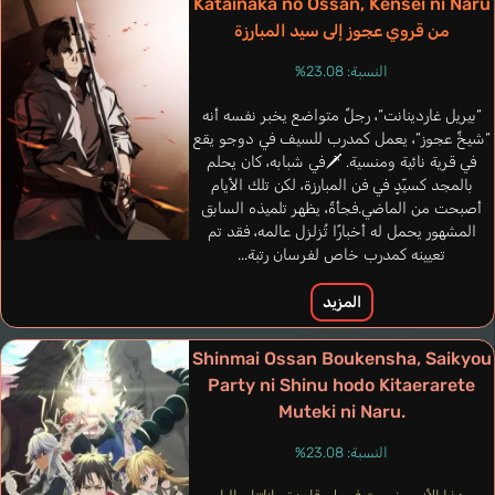
Katainaka no Ossan, Kensei ni Naru
من قروي عجوز إلى سيد المبارزة
النسبة: 23.08%
“بيريل غاردينانت“، رجلٌ متواضع يخبر نفسه أنه
“شيخٌ عجوز“، يعمل كمدرب للسيف في دوجو يقع
في قرية نائية ومنسية. 🗡️في شبابه، كان يحلم
بالمجد كسيّدٍ في فن المبارزة، لكن تلك الأيام
أصبحت من الماضي.فجأةً، يظهر تلميذه السابق
Hayes Houston
Minon Quentin
المشهور يحمل له أخبارًا تُزلزل عالمه، فقد تم
إنجليزي
تعيينه كمدرب خاص لفرسان رتبة...
فرنسي
المزيد
Dalken
Shinmai Ossan Boukensha, Saikyou
Ootomari Takaki
Party ni Shinu hodo Kitaerarete
Muteki ni Naru.
النسبة: 23.08%