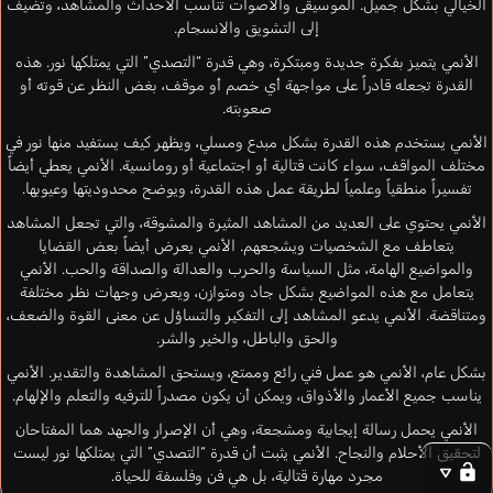
الخيالي بشكل جميل. الموسيقى والأصوات تناسب الأحداث والمشاهد، وتضيف
إلى التشويق والانسجام.
الأنمي يتميز بفكرة جديدة ومبتكرة، وهي قدرة “التصدي” التي يمتلكها نور. هذه
القدرة تجعله قادراً على مواجهة أي خصم أو موقف، بغض النظر عن قوته أو
صعوبته.
الأنمي يستخدم هذه القدرة بشكل مبدع ومسلي، ويظهر كيف يستفيد منها نور في
مختلف المواقف، سواء كانت قتالية أو اجتماعية أو رومانسية. الأنمي يعطي أيضاً
تفسيراً منطقياً وعلمياً لطريقة عمل هذه القدرة، ويوضح محدوديتها وعيوبها.
الأنمي يحتوي على العديد من المشاهد المثيرة والمشوقة، والتي تجعل المشاهد
يتعاطف مع الشخصيات ويشجعهم. الأنمي يعرض أيضاً بعض القضايا
والمواضيع الهامة، مثل السياسة والحرب والعدالة والصداقة والحب. الأنمي
يتعامل مع هذه المواضيع بشكل جاد ومتوازن، ويعرض وجهات نظر مختلفة
ومتناقضة. الأنمي يدعو المشاهد إلى التفكير والتساؤل عن معنى القوة والضعف،
والحق والباطل، والخير والشر.
بشكل عام، الأنمي هو عمل فني رائع وممتع، ويستحق المشاهدة والتقدير. الأنمي
يناسب جميع الأعمار والأذواق، ويمكن أن يكون مصدراً للترفيه والتعلم والإلهام.
الأنمي يحمل رسالة إيجابية ومشجعة، وهي أن الإصرار والجهد هما المفتاحان
لتحقيق الأحلام والنجاح. الأنمي يثبت أن قدرة “التصدي” التي يمتلكها نور ليست
مجرد مهارة قتالية، بل هي فن وفلسفة للحياة.