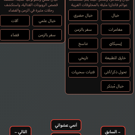
عوالم فانتازيا مليئة بالمخلوقات الغريبة
قصص الروبوتات القتالية، واستكشف
رحلات مثيرة في الزمن والفضاء
خيال
خيال حضري
خيال علمي
آلات
مغامرات
سفر بالزمن
سفر بالزمن
فضاء
إيسيكاي
تناسخ
خارق للطبيعة
تاريخي
تحول ذكر/أنثى
فتيات سحريات
خيال مُبتكر
أنمي عشوائي
→
السابق
التالي
←