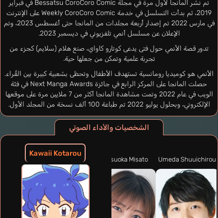
تم نشر المانجا لأول مرة في مجلة Bessatsu CoroCoro Comic في فبراير
2019، ثم بدأت التسلسل في خدمة Weekly CoroCoro Comic على الإنترنت
في مارس 2022 تم إصدار أربعة مجلدات من المانجا حتى أغسطس 2023، وتم
الإعلان عن مسلسل أنمي تلفزيوني في ديسمبر 2023.
تدور قصة الأنمي حول فتى يدعى كوتارو كاواي، صنع هلام (سلايم) كجزء من
تجربة علمية وتمكن من جعلها حية.
الأنمي هو كوميديا رومانسية تستهدف الأطفال وتحظى بشعبية كبيرة بين القُراء.
حصلت المانجا على المركز الرابع في جائزة Next Manga Awards في فئة
الويب في عام 2022 وتمت مشاهدة المانجا أكثر من 7 ملايين مرة على موقعها
الإلكتروني، وبحلول يوليو 2022 تم طباعة 100 ألف نسخة من المجلد الأول.
الشخصيات والأداء الصوتي
Kawaii Kotarou
Matsuoka Misato
Umeda Shuuichirou