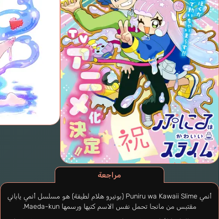
مراجعة
أنمي Puniru wa Kawaii Slime (بونيرو هلام لطيفة) هو مسلسل أنمي ياباني
مقتبس من مانجا تحمل نفس الاسم كتبها ورسمها Maeda-kun.