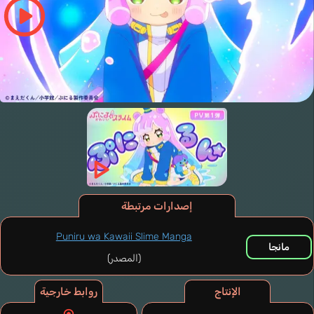
إصدارات مرتبطة
Puniru wa Kawaii Slime Manga
مانجا
(المصدر)
الإنتاج
روابط خارجية