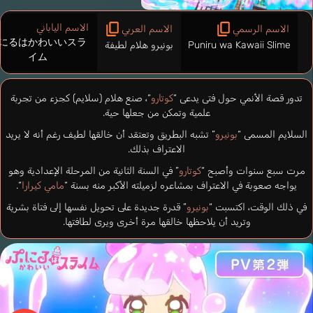
الاسم الياباني
الاسم الرسمي
الاسم العربي
にるはかわいいスラ
Puniru wa Kawaii Slime
بونيرو هلام لطيفة
イム
تدور قصة الأنمي حول فتى يدعى “
كوتارو
“، صنع هلام (سلايم) كجزء من تجربة
علمية وتمكن من جعلها حية.
السلايم المسمى “
بونيرو
” تشبه البطريق وتعتقد أن خالقها لطيف رغم أنه لا يريد
الاعتراف بذلك.
مرت سبع سنوات وأصبح “
كوتارو
” في السنة الثانية من المرحلة الإعدادية وهو
يواجه صعوبة في الاعتراف بمشاعره لزميلته الأكبر منه بسنة “
مامي كيرارا
“.
في ذلك الوقت، اكتسبت “
بونيرو
” قدرة جديدة على تحويل نفسها إلى فتاة بشرية
وتريد أن يلاحظها خالقها مرة أخرى ويرى لطافتها.