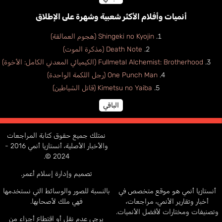
أنميات وأفلام الأكثر شعبية وشهرة على الإطلاق
Shingeki no Kyojin (هجوم العمالقة)
Death Note (مذكرة الموت)
Fullmetal Alchemist: Brotherhood (الكيميائي المعدني الكامل: الأخوة)
One Punch Man (رجل اللكمة الواحدة)
Kimetsu no Yaiba (قاتل الشياطين)
الباقي
نمتلك جميع حقوق كتابة المراجعات
والأخبار الأصلية، أنستازيا أنمي 2016 -
2024 ©.
تصميم وإدارة إسلام أعمر.
أنستازيا أنمي هو موقع متخصص في
بالنسبة للصور والوسائط التي نستخدمها
أخبار وتقارير الأنمي، مراجعات،
فهي ملك لأصحابها.
وتصنيفات ومختارات لأفضل الأنميات.
يرجى عدم نقل أو اقتطاع أجزاء من