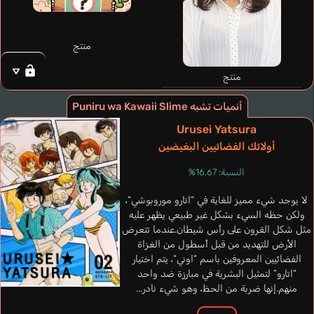
منتج
منتج
أنميات تشبه Puniru wa Kawaii Slime
Urusei Yatsura
أولائك الفضائيين البغيضين
Houdai
Kobayashi Yuu
النسبة: 16.67%
لا يوجد شيء مميز للغاية في “اتارو موروبوشي“،
ولكن حظه السيء بشكل غير طبيعي يظهر عليه
مثل شكل القرون على رأس شيطان.عندما تتعرض
الأرض للتهديد من قبل أسطول من الغزاة
الفضائيين المعروفين باسم “اوني“، يتم اختيار
“اتارو” لتمثيل البشرية في مبارزة ضد واحد
منهم.إنها ضربة من الحظ، وهو شيء نادر...