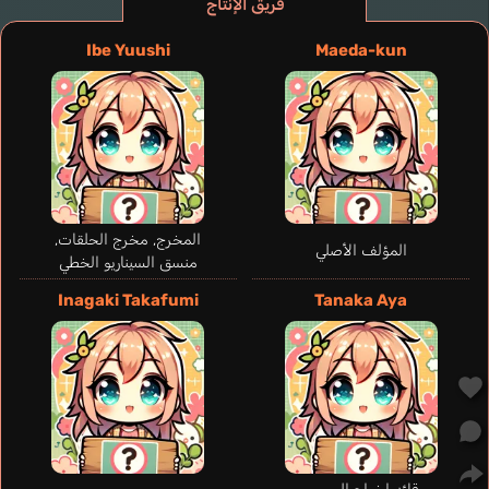
فريق الإنتاج
Ibe Yuushi
Maeda-kun
المخرج, مخرج الحلقات,
المؤلف الأصلي
منسق السيناريو الخطي
Himezawa Cocoa
Inagaki Takafumi
Tanaka Aya
Itou Ayasa