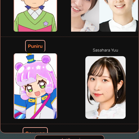
Puniru
Sasahara Yuu
Gou-yan
Takeuchi Shunsuke