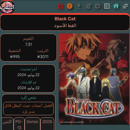
Black Cat
القط الأسود
التقييم
7.31
الترتيب
الشعبية
#995
#3011
آخر تحديث:
22 يوليو، 2024
تم الإنشاء:
22 يوليو، 2024
ينتمي إلى:
أفضل أنميات حيث البطل قاتل
بدم بارد
2005
Gonzo
PG-
أكشن
13