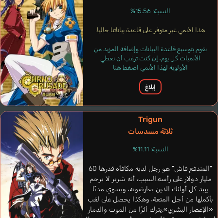
Fumero
النسبة: 15.56%
Gonzalo
Kim Min Seok
Bevilacqua
Kumode
Viktorin Alis
هذا الأنمي غير متوفر على قاعدة بياناتنا حاليا.
إسباني
Alessandro
Robson
كوري
إنجليزي
برتغالي
فرنسي
نقوم بتوسيع قاعدة البيانات وإضافة المزيد من
الأنميات كل يوم، إن كنت ترغب أن نعطي
Hayami Show
الأولوية لهذا الأنمي اضغط هنا
إبلاغ
Anubis
Trigun
ثلاثة مسدسات
النسبة: 11.11%
“المندفع فاش” هو رجل لديه مكافأة قدرها 60
مليار دولار على رأسه.السبب، أنه شرير لا يرحم
يبيد كل أولئك الذين يعارضونه، ويسوي مدنًا
بأكملها من أجل المتعة، وهكذا يحصل على لقب
«الإعصار البشري».يترك أثرًا من الموت والدمار