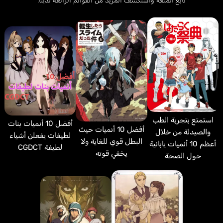
تابع المتعة واستكشف المزيد من القوائم الرائعة لدينا.
استمتع بتجربة الطب
أفضل 10 أنميات بنات
أفضل 10 أنميات حيث
والصيدلة من خلال
لطيفات يفعلن أشياء
البطل قوي للغاية ولا
أعظم 10 أنميات يابانية
لطيفة CGDCT
يخفي قوته
حول الصحة