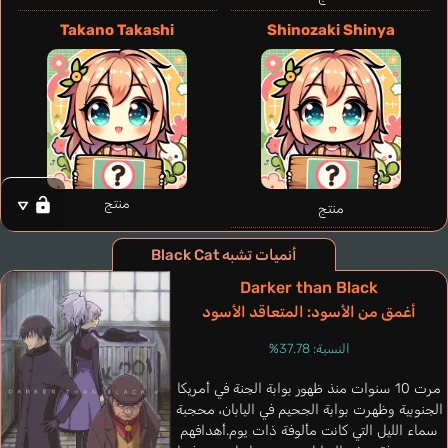
Walker Rinslet
Yukana
Takano Takashi
Shinozaki Shinya
منتج
منتج
أنميات تشبه Black Cat
Darker than Black
أغمق من الأسود: المتعاقد الأسود
النسبة: 37.78%
مرت 10 سنوات منذ ظهور بوابة الجنة في أمريكا
B
الجنوبية وظهرت بوابة الجحيم في اليابان، محجبة
Ostrowski
Kwan Andrea
سماء الليل التي كانت مألوفة ذات يوم.أهدافهم
Prato
Marielle
Pilar
Regina Márcia
إنجليزي