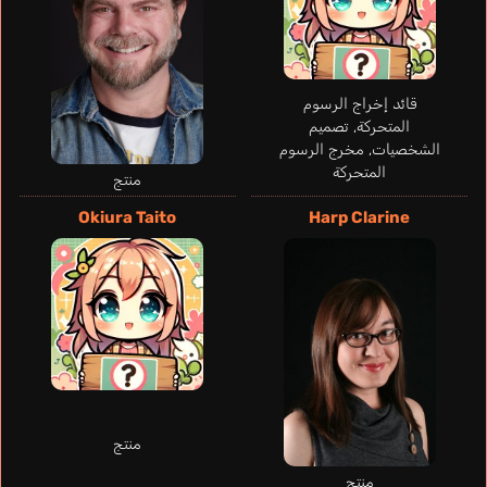
قائد إخراج الرسوم
المتحركة, تصميم
الشخصيات, مخرج الرسوم
المتحركة
منتج
Okiura Taito
Harp Clarine
Albiac Daniel
Wait Russell
Vovk Jean-
Sch
Kim Il
إسباني
honny
Michel
إنجليزي
S
كوري
إس
منتج
فرنسي
منتج