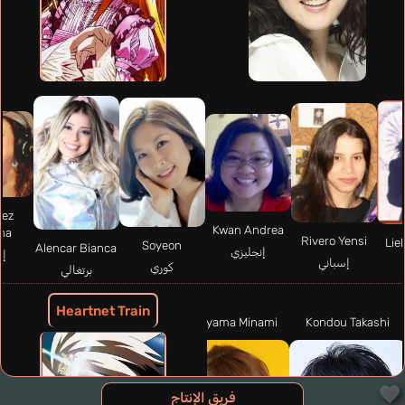
nez
Kwan Andrea
na
Rivero Yensi
Lie
Soyeon
Alencar Bianca
إنجليزي
إس
إسباني
كوري
برتغالي
Heartnet Train
Takayama Minami
Kondou Takashi
فريق الإنتاج