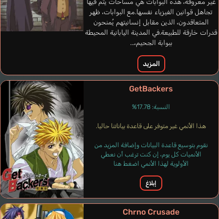
غير معروفة، هذه البوابات هي مساحات يتم فيها
Mercedes
فرنسي
برتغالي
إس
تجاهل قوانين الفيزياء نفسها.مع البوابات، ظهر
إسباني
المتعاقدون، الذين مقابل إنسانيتهم يُمنحون
قدرات خارقة للطبيعة.في المدينة اليابانية المحيطة
Adam
ببوابة الجحيم،...
Inoue Kikuko
المزيد
GetBackers
النسبة: 17.78%
هذا الأنمي غير متوفر على قاعدة بياناتنا حاليا.
نقوم بتوسيع قاعدة البيانات وإضافة المزيد من
الأنميات كل يوم، إن كنت ترغب أن نعطي
الأولوية لهذا الأنمي اضغط هنا
إبلاغ
Chrno Crusade