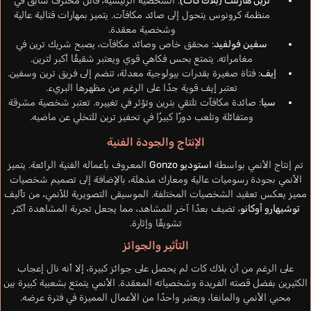
ترين هارتنت (بلاك كات)
: الشخصية الرئيسية، قاتل محترف سابق في
منظمة كرونوس يتحول إلى صائد مكافآت. يتميز بمهارات قتالية عالية
وشخصية معقدة.
سفين فولفيد
: محقق خاص وصائد مكافآت، يصبح شريك ترين في
مغامراته. يتمتع بحس فكاهي قوي ويعتبر شقيقًا أكبر لترين.
إيف
: فتاة صغيرة بقدرات بيولوجية معدلة، تنضم إلى فريق ترين وسفين.
تعتبر إيف قوية جدًا على الرغم من مظهرها البريء.
سيا
: صائدة مكافآت تلتقي بترين وتؤثر في تغييره. تعتبر شخصية مشرقة
ومتفائلة وتلعب دورًا كبيرًا في تحفيز ترين للتخلي عن ماضيه.
الإنتاج والجودة الفنية
تم إنتاج الأنمي بواسطة
استوديو Gonzo
المعروف بأعماله الفنية الرائعة. يتميز
الأنمي بجودة رسوميات عالية ومعارك مذهلة، بالإضافة إلى تصميم شخصيات
مميز يعكس تعقيد الشخصيات المختلفة. الموسيقى التصويرية للأنمي، من تأليف
توشيهارو أوكانو
، تضيف بعدًا آخر للمشاهد، مما يجعل تجربة المشاهدة أكثر
تشويقًا وإثارة.
التأثير والجوائز
على الرغم من أن بلاك كات لم يحصل على جوائز كبيرة، إلا أنه نال إعجاب
الكثيرين بفضل قصته الفريدة وشخصياته المعقدة. الأنمي يتمتع بشعبية كبيرة بين
محبي الأنمي والمانغا، ويعتبر واحدًا من الأعمال المميزة في فترة عرضه.