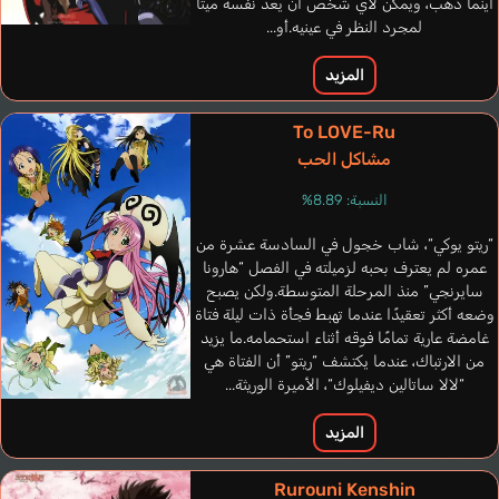
أينما ذهب، ويمكن لأي شخص أن يعد نفسه ميتًا
لمجرد النظر في عينيه.أو...
Tipps Andrew
المزيد
إنجليزي
Rodrigues Zeca
برتغالي
To LOVE-Ru
مشاكل الحب
Arks Sephiria
Inoue Kikuko
النسبة: 8.89%
“ريتو يوكي“، شاب خجول في السادسة عشرة من
عمره لم يعترف بحبه لزميلته في الفصل “هارونا
سايرنجي” منذ المرحلة المتوسطة.ولكن يصبح
وضعه أكثر تعقيدًا عندما تهبط فجأة ذات ليلة فتاة
غامضة عارية تمامًا فوقه أثناء استحمامه.ما يزيد
من الارتباك، عندما يكتشف “ريتو” أن الفتاة هي
“لالا ساتالين ديفيلوك“، الأميرة الوريثة...
المزيد
Rurouni Kenshin