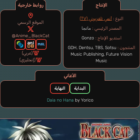
الإنتاج
روابط خارجية
النوع :
أنمي تلفزيوني (TV)
الموقع الرسمي
المصدر الرئيسي :
مانجا
@Anime_BlackCat
استديو الإنتاج :
Gonzo
المنتجون :
GDH, Dentsu, TBS, Sotsu
(عربي)
Music Publishing, Future Vision
(إنجليزي)
Music
الأغاني
البداية
النهاية
Daia no Hana
by Yorico