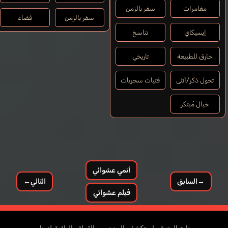
مغامرات
سفر بالزمن
سفر بالزمن
فضاء
إيسيكاي
تناسخ
خارق للطبيعة
تاريخي
تحول ذكر/أنثى
فتيات سحريات
خيال مُبتكر
أنمي عشوائي
→
السابق
التالي
←
فيلم عشوائي