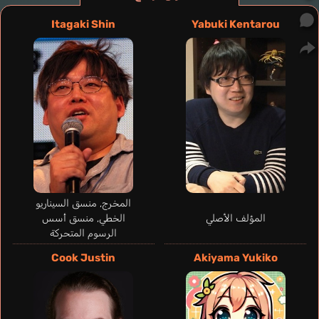
Itagaki Shin
Yabuki Kentarou
المخرج, منسق السيناريو
Roden Sim
Kim Seung-jun
المؤلف الأصلي
الخطي, منسق أسس
T.
llard Philippe
Zambrano
Nunes Jesús
الرسوم المتحركة
كوري
ألماني
Thiago
فرنسي
إسباني
برتغالي
Cook Justin
Akiyama Yukiko
Vollfied Sven
Fujiwara Keiji