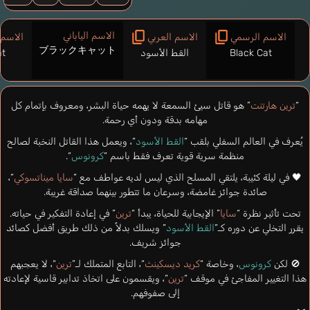
الاسم الياباني
الاسم الرسمي
الاسم العربي
الاسم 
ブラックキャット
Black Cat
القط الأسود
at
“
ترين هارتنت
” هو قاتل سيئ السمعة لا يهمه حياة البشر، ومعروف بإتمام كل
مهامه بدقة ودون أي رحمة.
يُعرف في العالم السفلي بلقب “
القط الأسود
“، ويعمل هذا القاتل النخبة لصالح
منظمة سرية قوية تعرف فقط باسم “
كرونوس
“.
🖤 في ليلة كئيبة، يلتقي المسلح الذي ليس لديه عواطف مع “
سايا ميناتسوكي
“،
صائدة جوائز غامضة، وسرعان ما تتطور بينهما صداقة غريبة.
تحت تأثير نظرة “
سايا
” الإيجابية للحياة، يبدأ “
ترين
” في إعادة التفكير في حياته.
يقرر التخلي عن دوره كـ”
القط الأسود
” ويسلك بدلاً من ذلك طريق أفضل كصائد
جوائز شريف.
🚫 لكن
كرونوس
، وخاصة “
كريد ديسكينث
“، التابع المتملك لـ”
ترين
“، لا يعجبهم
هذا التغيير المفاجئ في موقف “
ترين
“، ويقسمون على اتخاذ تدابير قاسية لإعادته
إلى صفوفهم.