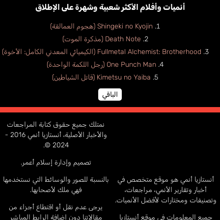
أنميات وأفلام الأكثر شعبية وشهرة على الإطلاق
Shingeki no Kyojin (هجوم العمالقة)
Death Note (مذكرة الموت)
Fullmetal Alchemist: Brotherhood (الكيميائي المعدني الكامل: الأخوة)
One Punch Man (رجل اللكمة الواحدة)
Kimetsu no Yaiba (قاتل الشياطين)
الباقي
نمتلك جميع حقوق كتابة المراجعات
والأخبار الأصلية، أنستازيا أنمي 2016 -
2024 ©.
تصميم وإدارة إسلام أعمر.
أنستازيا أنمي هو موقع متخصص في
بالنسبة للصور والوسائط التي نستخدمها
أخبار وتقارير الأنمي، مراجعات،
فهي ملك لأصحابها.
وتصنيفات ومختارات لأفضل الأنميات.
يرجى عدم نقل أو اقتطاع أجزاء من
جميع المعلومات في موقع أنستازيا
مقالاتنا دون إضافة الرابط المباشر