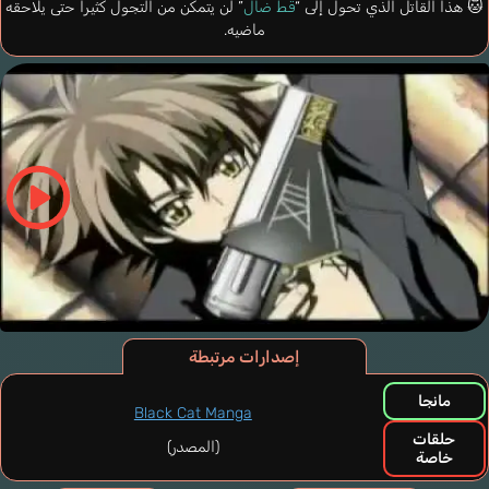
🐱 هذا القاتل الذي تحول إلى “
قط ضال
” لن يتمكن من التجول كثيرا حتى يلاحقه
ماضيه.
إصدارات مرتبطة
مانجا
Black Cat Manga
حلقات
(المصدر)
خاصة