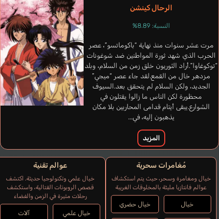
الرحال كينشن
النسبة: 8.89%
مرت عشر سنوات منذ نهاية “باكوماتسو”، عصر
الحرب الذي شهد ثورة المواطنين ضد شوغونات
ez
Pissardini
“توكوغاوا”.أراد الثوريون خلق زمن من السلام، وبلد
Chacón Lileana
Soyeon
Muntané Isabel
Mac
te
Adriana
مزدهر خال من القمع.لقد جاء عصر “ميجي”
إسباني
كوري
إسباني
ف
برتغالي
الجديد، ولكن السلام لم يتحقق بعد.السيوف
محظورة لكن الناس ما زالوا يقتلون في
الشوارع.يبقى أيتام قدامى المحاربين بلا مكان
يذهبون إليه، في...
المزيد
مُغامرات سحرية
عوالم تقنية
خيال ومغامرة وسحر، حيث يتم استكشاف
خيال علمي وتكنولوجيا حديثة. اكتشف
عوالم فانتازيا مليئة بالمخلوقات الغريبة
قصص الروبوتات القتالية، واستكشف
رحلات مثيرة في الزمن والفضاء
خيال
خيال حضري
خيال علمي
آلات