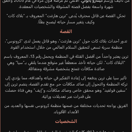
من تأليف ورسم
كينتارو يابوكي
. الأنمي تم عرضه لأول مرة في عام 2005 وحقق
شهرة واسعة بفضل قصته المشوقة والشخصيات المعقدة.
تحكي القصة عن قاتل محترف يُدعى “ترين هارتنت” المعروف بـ “بلاك كات”
وكيف يتغير مسار حياته ليصبح بطلًا.
القصة
تدور أحداث بلاك كات حول “ترين هارتنت”، وهو قاتل يعمل لدى “كرونوس”،
منظمة سرية تسعى لتحقيق السلام العالمي من خلال استخدام القوة.
ترين يعتبر واحداً من أفضل القتلة في المنظمة ويحمل رقم 13، المعروف باسم
“البلاك كات”. لكن حياته تأخذ منعطفاً غير متوقع عندما يلتقي بـ”سيا” وهي
صائدة مكافآت تتمتع بشخصية مشرقة ومتفائلة.
تأثير سيا على ترين يدفعه إلى إعادة التفكير في حياته وأهدافه، مما يؤدي إلى
تركه المنظمة والتحول إلى صائد مكافآت حر. مع تقدم القصة، ينضم ترين إلى
“سفين فولفيد” وهو محقق خاص وصائد مكافآت، و”إيف” وهي فتاة حصلت
على قدرات عبر تعديلات وراثية.
الفريق يواجه تحديات مختلفة من ضمنها منظمة كرونوس نفسها والعديد من
الأعداء الأقوياء.
الشخصيات