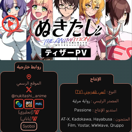
روابط خارجية
الإنتاج
الموقع الرسمي
النوع :
أنمي تلفزيوني (TV)
@nukitashi_anime
المصدر الرئيسي :
رواية مرئية
استديو الإنتاج :
Passione
(إنجليزي)
(ياباني)
المنتجون :
AT-X, Kadokawa, Hayabusa
Film, Yostar, WWWave, Qruppo
Syoboi