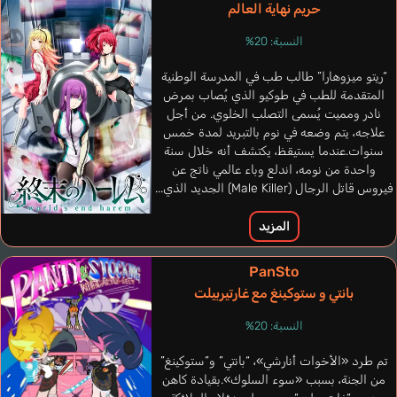
Ozawa Minori
حريم نهاية العالم
النسبة: 20%
“ريتو ميزوهارا” طالب طب في المدرسة الوطنية
المتقدمة للطب في طوكيو الذي يُصاب بمرض
نادر ومميت يُسمى التصلب الخلوي. من أجل
علاجه، يتم وضعه في نوم بالتبريد لمدة خمس
سنوات.عندما يستيقظ، يكتشف أنه خلال سنة
واحدة من نومه، اندلع وباء عالمي ناتج عن
فيروس قاتل الرجال (Male Killer) الجديد الذي...
المزيد
PanSto
بانتي و ستوكينغ مع غارتيربيلت
May Amber
النسبة: 20%
إنجليزي
تم طرد «الأخوات أنارشي»، “بانتي” و”ستوكينغ”
Akino Mizuhiki
من الجنة، بسبب «سوء السلوك».بقيادة كاهن