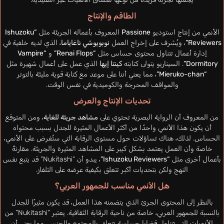
الطاقم والإنتاج
الأنمي من إنتاج استوديو
Passione
المعروف بأعماله الجريئة مثل
“Ishuzoku
Reviewers”
، ويُشرف على إخراج العمل
نوبويوشي ناغاياما
، الذي لديه خلفية في
إدارة أعمال تتناول محتوى حساس مثل
“Renai Flops”
و
“Vampire
Dormitory”
. السيناريو يتولى كتابته
كينتا إيها
الذي عمل على أعمال شهيرة مثل
“Mieruko-chan”
، مما يعني أننا على موعد مع كتابة قوية مليئة بالتوتر
والمواقف المحرجة والكوميدية في نفس الوقت.
تحديات الإنتاج والعرض
من المعروف أن الرواية البصرية تحتوي على
مشاهد جريئة للغاية
، ومن المتوقع
أن يكون هذا الأنمي واحدًا من أكثر الأعمال المثيرة للجدل بسبب محتواه
الحساس. لذلك، هناك تساؤلات حول مستوى الرقابة التي ستُفرض على الأنمي،
خاصة وأن العمل يعتمد بشكل كبير على المشاهد المثيرة والجريئة. مقارنةً
بأعمال أخرى مثل
“Ishuzoku Reviewers”
، يبدو أن “Nukitashi” قد يتبع نفس
النهج ولكن بتحديات أكبر تتعلق بكيفية عرضه على التلفاز.
هل الأنمي مناسب للجمهور العربي؟
بالنظر إلى المحتوى الجرئ الذي يتضمنه هذا العمل، قد يكون مثيرًا للجدل
بالنسبة للجمهور العربي، خاصة من ناحية الرقابة الثقافية. يعتبر “Nukitashi” من
الأنميات التي تتناول قضايا حساسة تتعلق بالمجتمع والجنس، مما يعني أن