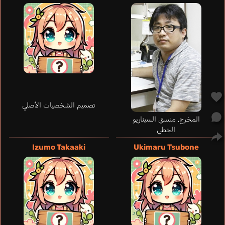
تصميم الشخصيات الأصلي
المخرج, منسق السيناريو
الخطي
Parker Amanda
إنجليزي
Izumo Takaaki
Ukimaru Tsubone
Tachibana
Junnosuke
Nakada Arisa
Yanagi Kouhei