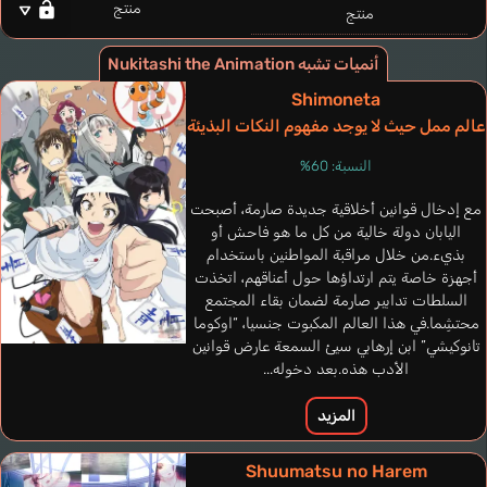
منتج
منتج
أنميات تشبه Nukitashi the Animation
Shimoneta
عالم ممل حيث لا يوجد مفهوم النكات البذيئة
النسبة: 60%
مع إدخال قوانين أخلاقية جديدة صارمة، أصبحت
اليابان دولة خالية من كل ما هو فاحش أو
بذيء.من خلال مراقبة المواطنين باستخدام
أجهزة خاصة يتم ارتداؤها حول أعناقهم، اتخذت
السلطات تدابير صارمة لضمان بقاء المجتمع
محتشِما.في هذا العالم المكبوت جنسيا، “اوكوما
تانوكيشي” ابن إرهابي سيئ السمعة عارض قوانين
الأدب هذه.بعد دخوله...
Eves Chloe
المزيد
إنجليزي
Shuumatsu no Harem
Watarai Hinami