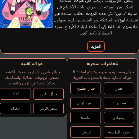
يدعى “غارتيربيلت“، يجب على هؤلاء الملائكة
Ozaki Mami
التمكن من العودة عن طريق إبادة الأشباح في
مدينة “داتين“.لكن هذه المهمة تتطلب أسلحة غير
تقليدية لهؤلاء الملائكة غير التقليديين، فهم يحولون
ملابسهم الداخلية إلى أسلحة لإبادة الأرواح.لسوء
الحظ، لا يأخذ أي...
المزيد
مُغامرات سحرية
عوالم تقنية
خيال ومغامرة وسحر، حيث يتم استكشاف
خيال علمي وتكنولوجيا حديثة. اكتشف
عوالم فانتازيا مليئة بالمخلوقات الغريبة
قصص الروبوتات القتالية، واستكشف
Hamedori-kun
رحلات مثيرة في الزمن والفضاء
Kusudo Yasuhiro
خيال
خيال حضري
خيال علمي
آلات
مغامرات
سفر بالزمن
سفر بالزمن
فضاء
إيسيكاي
تناسخ
خارق للطبيعة
تاريخي