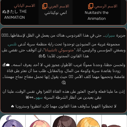
الاسم الياباني
الاسم الرسمي
الاسم العربي
ぬきたし THE
Nukitashi the
أنمي نوكيتاشي
ANIMATION
Animation
جزيرة
سيران
… حتى في هذا الفردوس، هناك من يعمل في الظل لإسقاطها…🕵️‍♂️🌴
مجموعة غريبة من المنبوذين توحدوا تحت راية منظمة سرية تُدعى
نلنس
.
وبصفتي المؤسس والرئيس، أنا، “
جنوسوكي تاتشيبانا
“، لن أتوقف حتى نقضي على
هذا القانون المجنون للأبد! 💪⚖️
ولحسن حظنا، وجدنا ممولًا غريب الأطوار، عجوز غني، لا أحد يعرف اسمه… 💼💰
زودنا بقاعدة سرية وكومة من المال. وبالمقابل، طلب منا أن نعثر على فتاة
غامضة ونحميها مهما كلف الأمر. 😶‍🌫️ حيث يقول إنها تحمل مفتاح نجاح مهمتنا…
🤔
إذن ما علينا فعله واضح: العثور على هذه الفتاة اللغز! وفي نفس الوقت، علينا أن
نبقى بعيدين عن أنظار الشرطة السرية
سهو
…👀🚨
لا تخطئوا الفهم! سأوقف هذا القانون مهما كان، انتظروا وسترون! 🔥