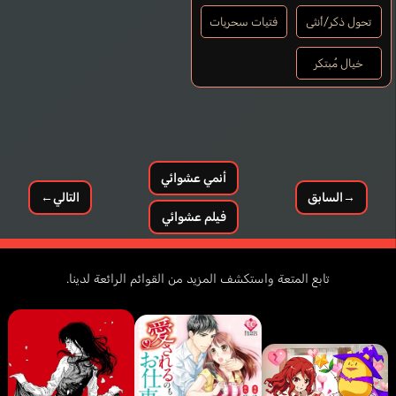
تحول ذكر/أنثى
فتيات سحريات
خيال مُبتكر
أنمي عشوائي
→
السابق
التالي
←
Chiplock Sean
فيلم عشوائي
إنجليزي
تابع المتعة واستكشف المزيد من القوائم الرائعة لدينا.