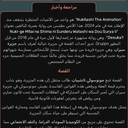
مراجعة وأخبار
“
Nukitashi The Animation
” هو واحد من الأنميات المنتظرة بشغف منذ
الإعلان عنه في عام 2024. هذا الأنمي مقتبس من رواية بصرية للبالغين بعنوان
Nuki-ge Mitai na Shima ni Sunderu Watashi wa Dou Surya Ii
“
Desuka?
“
، وهي رواية مشهورة تم إصدارها لأول مرة في عام 2018 من قبل
المطور Qruppo. تدور أحداث القصة في جزيرة خيالية تُعرف باسم
جزيرة
سيران
، وهي جزيرة فريدة من نوعها حيث يُسمح للأشخاص بممارسة شهواتهم
بحرية تحت قوانين جنسية فريدة، مما يخلق عالمًا حيث العلاقات الحميمية جزء
من النظام المجتمعي.
القصة
القصة تتبع
جونوسوكي تاتشيبان
، طالب منتقل إلى هذه الجزيرة، وهو شاب
يحترم قيمة العفة ويرفض هذه القوانين الفاسدة. يعيش جونوسوكي في جزيرة
سيران التي تُجبر السكان على المشاركة في العلاقات الجنسية تحت قانون صارم،
ومن يرفض قد يتعرض لعقوبات قانونية قاسية.
يتمثل هدف جونوسوكي وفريقه في إسقاط هذا القانون الفاسد ومحاربة القوانين
الجنسية التي تسيطر على حياة سكان الجزيرة.
القصة تحتوي على مزيج من
الكوميديا السوداء
،
الدراما
، و
النقد الاجتماعي
مما
يجعلها تجربة فريدة من نوعها لعشاق الأنميات غير التقليدية.