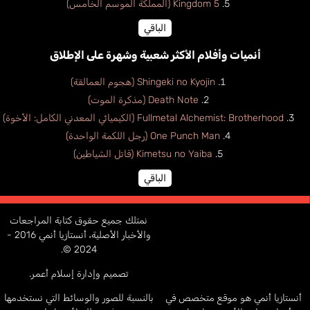
Kingdom 5 (المملكة الموسم الخامس)
الباقي
أنميات وأفلام الأكثر شعبية وشهرة على الإطلاق
Shingeki no Kyojin (هجوم العمالقة)
Death Note (مذكرة الموت)
Fullmetal Alchemist: Brotherhood (الكيميائي المعدني الكامل: الأخوة)
One Punch Man (رجل اللكمة الواحدة)
Kimetsu no Yaiba (قاتل الشياطين)
الباقي
نمتلك جميع حقوق كتابة المراجعات
والأخبار الأصلية، أنستازيا أنمي 2016 -
2024 ©.
تصميم وإدارة إسلام أعمر.
أنستازيا أنمي هو موقع متخصص في
بالنسبة للصور والوسائط التي نستخدمها