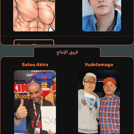
Akuma Shougun
Morikawa Toshiyuki
فريق الإنتاج
Satou Akira
Yudetamago
Oota Shinichirou