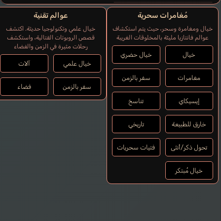
مُغامرات سحرية
عوالم تقنية
خيال ومغامرة وسحر، حيث يتم استكشاف
خيال علمي وتكنولوجيا حديثة. اكتشف
عوالم فانتازيا مليئة بالمخلوقات الغريبة
قصص الروبوتات القتالية، واستكشف
رحلات مثيرة في الزمن والفضاء
خيال
خيال حضري
خيال علمي
آلات
مغامرات
سفر بالزمن
سفر بالزمن
فضاء
إيسيكاي
تناسخ
خارق للطبيعة
تاريخي
تحول ذكر/أنثى
فتيات سحريات
خيال مُبتكر