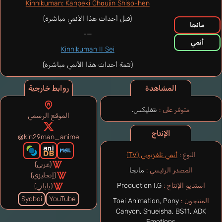
Kinnikuman: Kanpeki Chоujin Shiso-hen
(قبل أحداث هذا الأنمي مباشرة)
مانجا
—-
أنمي
Kinnikuman II Sei
(تتمة أحداث هذا الأنمي مباشرة)
المشاهدة
روابط خارجية
متوفر على :
نتفليكس.
الموقع الرسمي
الإنتاج
@kin29man_anime
النوع :
أنمي تلفزيوني (TV)
(عربي)
المصدر الرئيسي :
مانجا
(إنجليزي)
استديو الإنتاج :
Production I.G
(ياباني)
Syoboi
YouTube
المنتجون :
Toei Animation, Pony
Canyon, Shueisha, BS11, ADK
Emotions