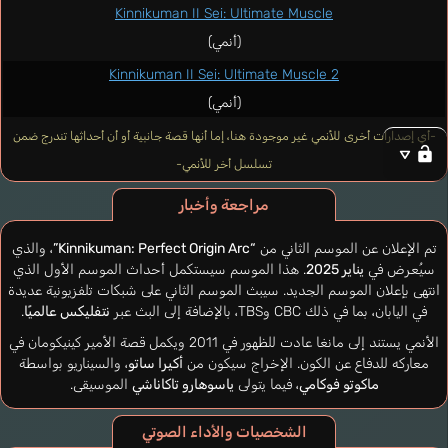
Kinnikuman II Sei: Ultimate Muscle
(أنمي)
Kinnikuman II Sei: Ultimate Muscle 2
(أنمي)
-أي إصدارات أخرى للأنمي غير موجودة هنا، إما أنها قصة جانبية أو أن أحداثها تندرج ضمن
تسلسل أخر للأنمي-
مراجعة وأخبار
تم الإعلان عن الموسم الثاني من
“Kinnikuman: Perfect Origin Arc”
، والذي
سيُعرض في
يناير 2025
. هذا الموسم سيستكمل أحداث الموسم الأول الذي
انتهى بإعلان الموسم الجديد. سيبث الموسم الثاني على شبكات تلفزيونية عديدة
في اليابان، بما في ذلك CBC وTBS، بالإضافة إلى البث عبر
نتفليكس عالميًا
.
الأنمي يستند إلى مانغا عادت للظهور في 2011 ويكمل قصة الأمير كينيكومان في
معاركه للدفاع عن الكون. الإخراج سيكون من
أكيرا ساتو
، والسيناريو بواسطة
ماكوتو فوكامي
، فيما يتولى
ياسوهارو تاكاناشي
الموسيقى.
الشخصيات والأداء الصوتي