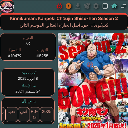
Kinnikuman: Kanpeki Chоujin Shiso-hen Season 2
كينيكومان: جزء أصل الخارق المثالي الموسم الثاني
التقييم
6.9
الترتيب
الشعبية
#10479
#5255
آخر تحديث:
8 أبريل، 2025
تم الإنشاء:
24 سبتمبر، 2024
ينتمي إلى:
2025
PG-
أنمي
جديد
ري
13
قت