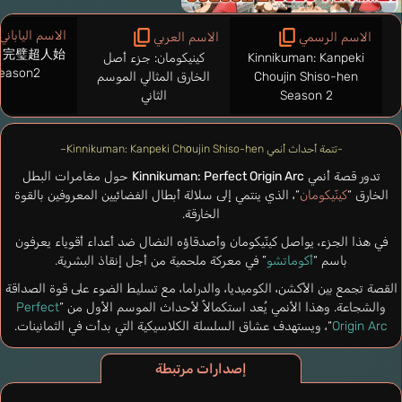
الاسم الياباني
الاسم الرسمي
الاسم العربي
 完璧超人始
Kinnikuman: Kanpeki
كينيكومان: جزء أصل
eason2
Choujin Shiso-hen
الخارق المثالي الموسم
Season 2
الثاني
-تتمة أحداث أنمي Kinnikuman: Kanpeki Chоujin Shiso-hen–
تدور قصة أنمي
Kinnikuman: Perfect Origin Arc
حول مغامرات البطل
الخارق “
كينّيكومان
“، الذي ينتمي إلى سلالة أبطال الفضائيين المعروفين بالقوة
الخارقة.
في هذا الجزء، يواصل كينّيكومان وأصدقاؤه النضال ضد أعداء أقوياء يعرفون
باسم “
أكوماتشو
” في معركة ملحمية من أجل إنقاذ البشرية.
القصة تجمع بين الأكشن، الكوميديا، والدراما، مع تسليط الضوء على قوة الصداقة
والشجاعة. وهذا الأنمي يُعد استكمالاً لأحداث الموسم الأول من “
Perfect
Origin Arc
“، ويستهدف عشاق السلسلة الكلاسيكية التي بدأت في الثمانينات.
إصدارات مرتبطة