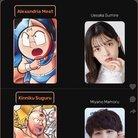
Alexandria Meat
Uesaka Sumire
Kinniku Suguru
Miyano Mamoru