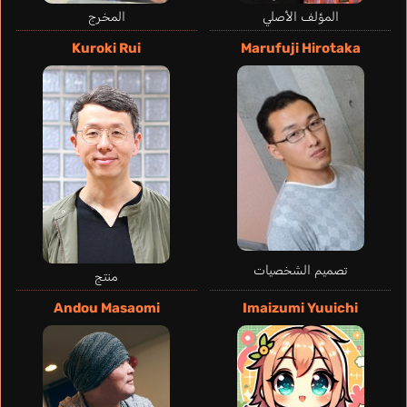
Announcer
المؤلف الأصلي
المخرج
Kuroki Rui
Marufuji Hirotaka
Black Hole
Miyata Toshiya
تصميم الشخصيات
منتج
Andou Masaomi
Imaizumi Yuuichi