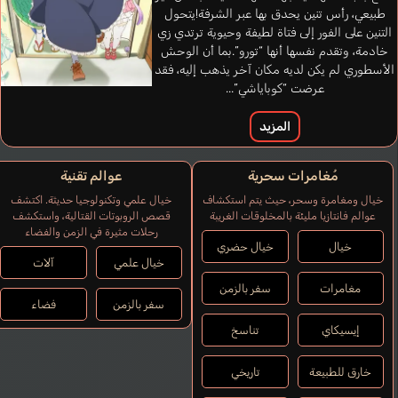
طبيعي، رأس تنين يحدق بها عبر الشرفة!يتحول
التنين على الفور إلى فتاة لطيفة وحيوية ترتدي زي
خادمة، وتقدم نفسها أنها “تورو”.بما أن الوحش
الأسطوري لم يكن لديه مكان آخر يذهب إليه، فقد
عرضت “كوباياشي”...
Flecknoe Maggie
إنجليزي
المزيد
مُغامرات سحرية
عوالم تقنية
خيال ومغامرة وسحر، حيث يتم استكشاف
خيال علمي وتكنولوجيا حديثة. اكتشف
عوالم فانتازيا مليئة بالمخلوقات الغريبة
قصص الروبوتات القتالية، واستكشف
رحلات مثيرة في الزمن والفضاء
خيال
خيال حضري
خيال علمي
آلات
مغامرات
سفر بالزمن
سفر بالزمن
فضاء
إيسيكاي
تناسخ
خارق للطبيعة
تاريخي