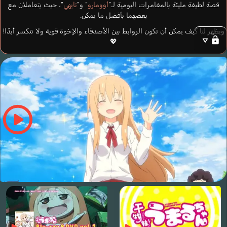
قصة لطيفة مليئة بالمغامرات اليومية لـ”
أوومارو
” و”
تايهي
“، حيث يتعاملان مع
بعضهما بأفضل ما يمكن.
ويظهر لنا كيف يمكن أن تكون الروابط بين الأصدقاء والإخوة قوية ولا تنكسر أبدًا!
💖