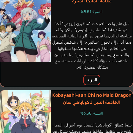
معلمة المانجا المثيرة
النسبة: 8.51%
Mignogna Vic
قبل عام واحد، أصبحت “ساغيري إيزومي” أختًا
إنجليزي
غير شقيقة لـ”ماساموني إيزومي“. ولكن وفاة
مفاجئة لوالديهما تفرق بين أفراد العائلة الجديدة،
Kongou Kanau
مما أدى إلى تحول “ساغيري” إلى شخص مُنعزل
Koshimizu Ami
عن العالم الخارجي، وقطع علاقتها بشقيقها
والمجتمع.بينما يعتني “ماساموني” بما تبقى من
عائلته، يكسب رزقه ككاتب لروايات خفيفة، مع
مشكلة صغيرة: أنه...
المزيد
Kobayashi-san Chi no Maid Dragon
الخادمة التنين لـ كوباياشي سان
النسبة: 6.38%
بينما تنطلق “كوباياشي” لقضاء يوم آخر في العمل،
تفتح باب شقتها، ليقابلها مشهد مخيف بشكل غير