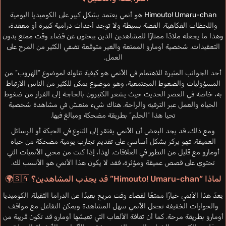
Himouto! Umaru-chan
هو أنمي يعتمد بشكل كبير على الكوميديا اليومية
واللحظات الفكاهية. القصة بسيطة ولا توجد أحداث درامية كبيرة أو معقدة،
وهذا ما يجعله ملاذًا ممتازًا للمشاهدين الذين يبحثون عن قضاء وقت ممتع بدون
التعقيدات. شخصية أومارو الممتعة والغير متوقعة تضفي الكثير من المرح على
العمل.
أحد الجوانب المثيرة للاهتمام في الأنمي هو كيفية تناوله لموضوع “الهروب” من
المسؤوليات والضغوط المجتمعية، وهو موضوع يمكن للكثير من الناس الارتباط
به، خاصة في العصر الحديث حيث يشعر الكثيرون بالحاجة إلى الفرار من ضغوط
الحياة والعمل عبر الترفيه والراحة. هناك شيء منعش في مشاهدة شخصية
تحيا هذا “الحلم” بطريقة مضحكة ومبالغ فيها.
ومع ذلك، قد يجد البعض أن الأنمي يفتقر إلى التنوع في الحبكة أو الرسائل
العميقة. فهو يركز بشكل أساسي على تقديم تجارب يومية مضحكة من حياة
أومارو مع قليل من التطور في العلاقات. لهذا، إذا كنت من محبي الأنميات التي
تحتوي على قصص عميقة ومؤثرة، فقد لا يكون هذا الأنمي هو الأنسب لك.
لماذا “Himouto! Umaru-chan” قد يجذب المشاهدين؟ 🇸🇦🌍
يعدّ هذا الأنمي خيارًا ممتعًا لقضاء وقت مريح بعيدًا عن الدراما الثقيلة. الكوميديا
والحوارات الخفيفة تجعل الأنمي سهل المشاهدة ويمكن التفاعل مع مواقف
أومارو بطريقة مرحة. كما أن ثقافة الألعاب التي تعيشها أومارو قد تكون قريبة من