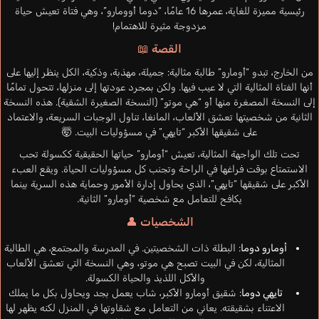
رئيسية مميزة للغاية، عمرها 16 عامًا، “دوما أوومارو”، وهي فتاة تعيش حياة
مزدوجة مثيرة للاهتمام!
القصة 📖
من الخارج، تبدو “أومارو” طالبة مثالية: جميلة، مهذبة، وذكية، الكل ينظر إليها على
أنها الفتاة المثالية التي لا عيب فيها. ولكن بمجرد عودتها إلى منزلها، تتحول تمامًا
إلى النسخة المصغرة منها أو “هي موتو” (النسخة الصغيرة الشقية). هذه النسخة
الثانية من شخصيتها تعشق الألعاب، المانغا، تناول الوجبات السريعة، والاعتماد
على شقيقها الأكبر “تايهي” في مسؤوليات البيت. 🤯
تحت تلك الواجهة المثالية، تعيش “أومارو” حياتها الحقيقية ككسولة تحب
الاستمتاع بوقت فراغها في الراحة وتجنب كل مسؤوليات الحياة. ويقع العبء
الأكبر على شقيقها “تايهي”، الذي يحاول إدارة الأمور وحماية هذه السرية بينما
يكافح للتعامل مع شخصية “أومارو” الثانية.
الشخصيات 👤
أومارو دوما
: البطلة ذات الشخصيتين. في المدرسة والمجتمع، هي الطالبة
المثالية، لكن في البيت تصبح هي موتو، وهي النسخة التي تعشق الألعاب
والأكل اللذيذ والحياة الكسولة.
تايهي دوما
: شقيق أومارو الأكبر، شاب يعمل بجد ويحاول بكل ما يملك
الاعتناء بشقيقته. يعاني من التعامل مع شقاوتها في المنزل لكنه يظهر لها