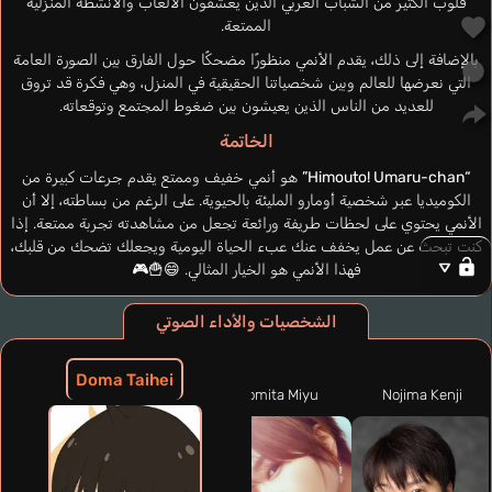
قلوب الكثير من الشباب العربي الذين يعشقون الألعاب والأنشطة المنزلية
الممتعة.
بالإضافة إلى ذلك، يقدم الأنمي منظورًا مضحكًا حول الفارق بين الصورة العامة
التي نعرضها للعالم وبين شخصياتنا الحقيقية في المنزل، وهي فكرة قد تروق
للعديد من الناس الذين يعيشون بين ضغوط المجتمع وتوقعاته.
الخاتمة
“Himouto! Umaru-chan”
هو أنمي خفيف وممتع يقدم جرعات كبيرة من
الكوميديا عبر شخصية أومارو المليئة بالحيوية. على الرغم من بساطته، إلا أن
الأنمي يحتوي على لحظات طريفة ورائعة تجعل من مشاهدته تجربة ممتعة. إذا
كنت تبحث عن عمل يخفف عنك عبء الحياة اليومية ويجعلك تضحك من قلبك،
فهذا الأنمي هو الخيار المثالي. 😄🍟🎮
الشخصيات والأداء الصوتي
Doma Taihei
Nojima Kenji
Tomita Miyu