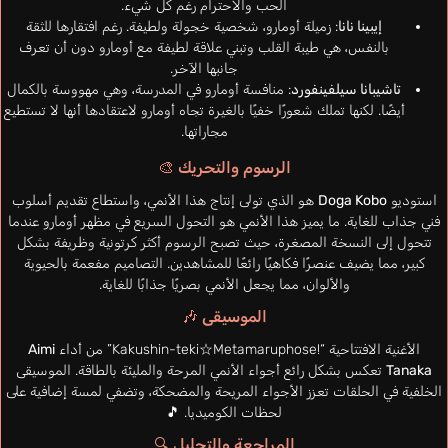
الحب والاحترام رغم كل شيء.
إيبينا نانا
: زميلة أومارو، شخصية خجولة ولطيفة. رغم افتقارها للثقة
بالنفس، هي طيبة القلب وتبني علاقة لطيفة مع أومارو دون أن تعرف
جانبها الآخر.
تاشيبانا سيلفينفورد
: منافسة أومارو في المدرسة، وهي مهووسة بالكمال
أيضًا. لكنها تملك شعورًا خفيًا بالغيرة تجاه أومارو لاعتقادها أنها لا تستطيع
مجاراتها.
الرسوم والتحريك 🎨
استوديو
Doga Kobo
هو الذي تولى إنتاج هذا الأنمي، واستطاع تقديم أسلوب
فني جذاب للغاية. ما يميز هذا الأنمي هو التحول السريع في مظهر أومارو عندما
تتحول إلى النسخة المصغرة، حيث تصبح الرسوم أكثر كرتونية وظريفة بشكل
كبير، مما يضيف عنصرًا فكاهيًا رائعًا للمشاهدين. التصاميم مفعمة بالحيوية
والألوان، مما يجعل الأنمي بصريًا جذابًا للغاية.
الموسيقى 🎶
الأغنية الافتتاحية “
Kakushin-teki☆Metamaruphose!
” من أداء
Aimi
Tanaka
تعكس بشكل رائع أجواء الأنمي المرحة والمليئة بالطاقة. الموسيقى
الخلفية في الحلقات تعزز الأجواء المريحة والمضحكة، وتضفي لمسة إضافية على
لحظات الكوميديا. 🎵
المراجعة والتحليل 🔍