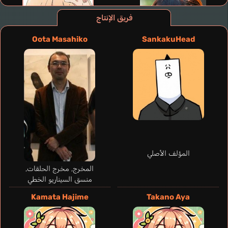
فريق الإنتاج
Oota Masahiko
SankakuHead
المؤلف الأصلي
المخرج, مخرج الحلقات,
منسق السيناريو الخطي
Neves Emily
إنجليزي
Kamata Hajime
Takano Aya
Ebina Father
Maeda Hiroki