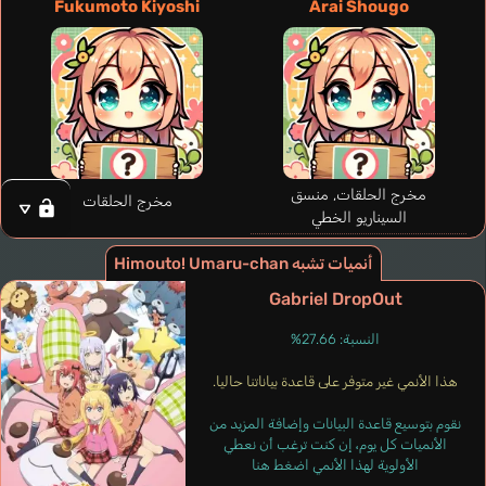
Fukumoto Kiyoshi
Arai Shougo
Ebina Nana
Kageyama Akari
مخرج الحلقات, منسق
مخرج الحلقات
السيناريو الخطي
أنميات تشبه Himouto! Umaru-chan
Gabriel DropOut
النسبة: 27.66%
هذا الأنمي غير متوفر على قاعدة بياناتنا حاليا.
نقوم بتوسيع قاعدة البيانات وإضافة المزيد من
الأنميات كل يوم، إن كنت ترغب أن نعطي
الأولوية لهذا الأنمي اضغط هنا
Ornelas Sara
Zhang Ye