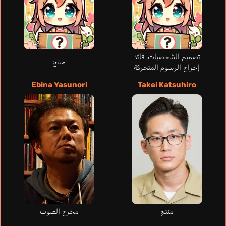
تصميم الشخصيات, قائد
منتج
إخراج الرسوم المتحركة
Ebina Yasunori
Takei Katsuhiro
Swasey John
إنجليزي
منتج
مخرج الصوت