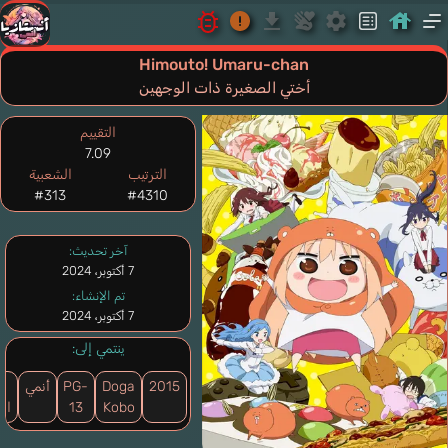
Himouto! Umaru-chan
أختي الصغيرة ذات الوجهين
التقييم
7.09
الترتيب
الشعبية
#313
#4310
آخر تحديث:
7 أكتوبر، 2024
تم الإنشاء:
7 أكتوبر، 2024
ينتمي إلى:
2015
Doga
PG-
أنمي
ث
Kobo
13
الأ