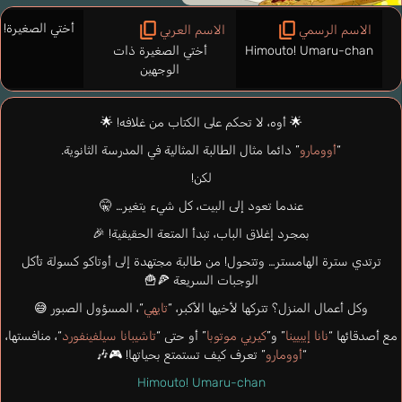
أختي الصغيرة! 
الاسم الرسمي
الاسم العربي
Himouto! Umaru-chan
أختي الصغيرة ذات
الوجهين
🌟 أوه، لا تحكم على الكتاب من غلافه! 🌟
“
أوومارو
” دائما مثال الطالبة المثالية في المدرسة الثانوية.
لكن!
عندما تعود إلى البيت، كل شيء يتغير… 🤫
بمجرد إغلاق الباب، تبدأ المتعة الحقيقية! 🎉
ترتدي سترة الهامستر… وتتحول! من طالبة مجتهدة إلى أوتاكو كسولة تأكل
الوجبات السريعة 🍕🍟
وكل أعمال المنزل؟ تتركها لأخيها الأكبر، “
تايهي
“، المسؤول الصبور 😅
مع أصدقائها “
نانا إيبيينا
” و”
كيريي موتوبا
” أو حتى “
تاشيبانا سيلفينفورد
“، منافستها،
“
أوومارو
” تعرف كيف تستمتع بحياتها! 🎮🎶
Himouto! Umaru-chan