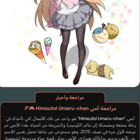
مراجعة وأخبار
مراجعة أنمي Himouto! Umaru-chan 🎮🍕
أنمي
“Himouto! Umaru-chan”
هو واحد من تلك الأعمال التي تأخذك في
رحلة ممتعة ومضحكة إلى عالم الكوميديا والشريحة من الحياة. هذا الأنمي تم
عرضه لأول مرة في صيف 2015، وهو مستوحى من مانغا تحمل نفس الاسم
من تأليف ورسم سانكاكو هيداري. الأنمي يحكي قصة حياة مزدوجة لشخصية