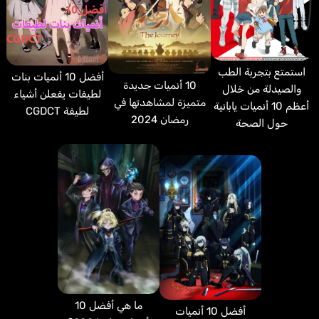
استمتع بتجربة الطب
أفضل 10 أنميات بنات
10 أنميات جديدة
والصيدلة من خلال
لطيفات يفعلن أشياء
متميزة لمشاهدتها في
أعظم 10 أنميات يابانية
لطيفة CGDCT
رمضان 2024
حول الصحة
ما هي أفضل 10
أفضل 10 أنميات