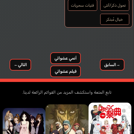
تحول ذكر/أنثى
فتيات سحريات
خيال مُبتكر
أنمي عشوائي
→
السابق
التالي
←
فيلم عشوائي
تابع المتعة واستكشف المزيد من القوائم الرائعة لدينا.