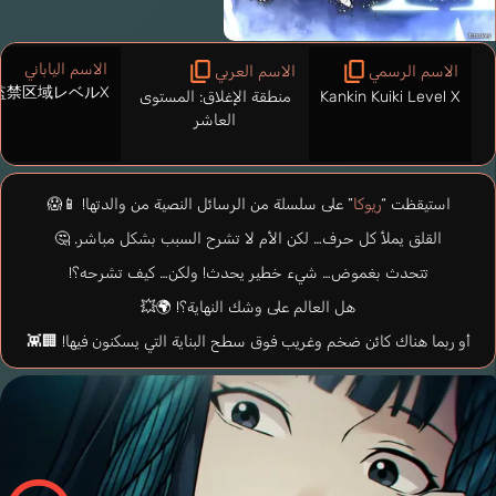
الاسم الياباني
الاسم الرسمي
الاسم العربي
監禁区域レベルX
Kankin Kuiki Level X
منطقة الإغلاق: المستوى
العاشر
استيقظت “
ريوكا
” على سلسلة من الرسائل النصية من والدتها! 📱😱
القلق يملأ كل حرف… لكن الأم لا تشرح السبب بشكل مباشر. 🤔
تتحدث بغموض… شيء خطير يحدث! ولكن… كيف تشرحه؟!
هل العالم على وشك النهاية؟! 🌍💥
أو ربما هناك كائن ضخم وغريب فوق سطح البناية التي يسكنون فيها! 🏢👾