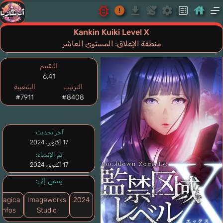
Kankin Kuiki Level X
منطقة الإغلاق: المستوى العاشر
التقييم
6.41
الترتيب
الشعبية
#7911
#8408
آخر تحديث:
17 أكتوبر، 2024
تم الإنشاء:
17 أكتوبر، 2024
ينتمي إلى:
magica
Imageworks
2024
Infos
Studio