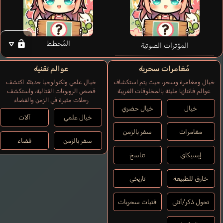
المُخطط
المؤثرات الصوتية
مُغامرات سحرية
عوالم تقنية
خيال ومغامرة وسحر، حيث يتم استكشاف
خيال علمي وتكنولوجيا حديثة. اكتشف
عوالم فانتازيا مليئة بالمخلوقات الغريبة
قصص الروبوتات القتالية، واستكشف
رحلات مثيرة في الزمن والفضاء
خيال
خيال حضري
خيال علمي
آلات
مغامرات
سفر بالزمن
سفر بالزمن
فضاء
إيسيكاي
تناسخ
خارق للطبيعة
تاريخي
تحول ذكر/أنثى
فتيات سحريات