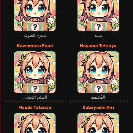
منتج
مخرج الصوت
Kawamura Fumi
Hayama Tetsuya
المُخطط
المنتج التنفيذي
Maeda Tatsuya
Kobayashi Airi