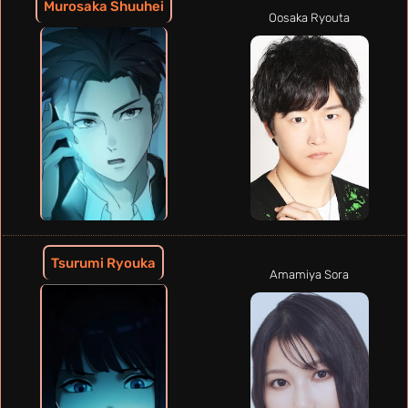
Murosaka Shuuhei
Oosaka Ryouta
Tsurumi Ryouka
Amamiya Sora