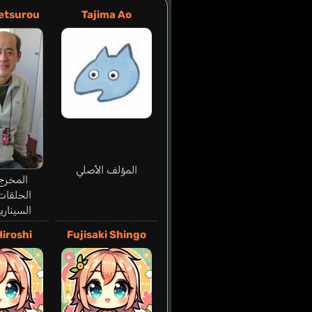
etsurou
Tajima Ao
المؤلف الأصلي
المخرج
الحلقات
السيناري
Hiroshi
Fujisaki Shingo