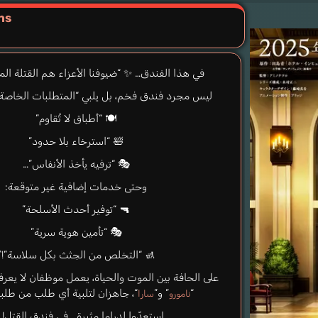
ns
في هذا الفندق… ✨ “ضيوفنا الأعزاء هم القتلة الم
ليس مجرد فندق فخم، بل يلبي “المتطلبات الخاصة” 
🍽️ “أطباق لا تُقاوم”
🛀 “استرخاء بلا حدود”
🎭 “ترفيه يأخذ الأنفاس”…
وحتى خدمات إضافية غير متوقعة:
🔫 “توفير أحدث الأسلحة”
🎭 “تأمين هوية سرية”
🚮 “التخلص من الجثث بكل سلاسة”!؟
على الحافة بين الموت والحياة، يعمل موظفان لا يعرفا
“
” و”
“، جاهزان لتلبية أي طلب من طلبا
نامورو
سارا
استعدّوا لدراما مثيرة… في فندق القتل! 