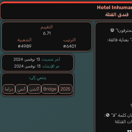
Hotel Inhuma
فندق القتلة
التقييم
حترفون!” 💀
6.71
بعناية فائقة:
الترتيب
الشعبية
#4989
#6401
آخر تحديث:
13 نوفمبر، 2024
تم الإنشاء:
13 نوفمبر، 2024
ينتمي إلى:
2025
Bridge
أكشن
أنمي
دراما
ن كلمة “لا” 🚫:
ت القتلة!
️