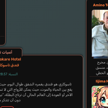
Amino T
أنميات تشبه mans
okare Hotel
, مخرج
فندق تاسوكا
, منسق
و الخطي
النسبة: 28.57%
Iijima 
تاسوكاري هو فندق يغمره الشفق طوال اليوم، حيث لا 
يقع بين الحياة والموت، حيث يمكن للأرواح التي لا تس
الآخر أو العودة إلى العالم الحالي أن ترتاح.البطلة، 
دون أن تتذكر م