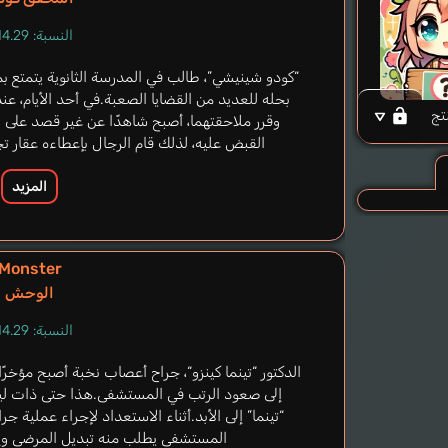
النسبة: 14.29%
“كودو شينيشي”، طالب في المدرسة الثانوية يتمتع
بحله للعديد من القضايا الصعبة.في أحد الأيام، 
تج
وقرر ملاحقتهما، أصبح شاهدًا عن غير قصد على ن
القبض عليه، لذلك قام الرجال بإعطاءه عقار تج
المزيد
Monster
الوحش
النسبة: 14.29%
الدكتور “تينما كينزو“، جراح أعصاب نخبة أصبح مؤخر
إلى صعود الرتب في المستشفى.هذا حتى ذات ليلة
“تينما” إلى الأبد.أثناء الاستعداد لإجراء عملية
المستشفى يطلب منه تبديل المرضى وإجر