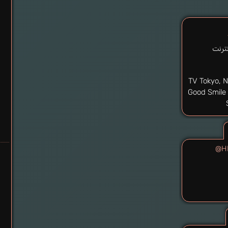
نترنت
TV Tokyo, N
Good Smile
@H