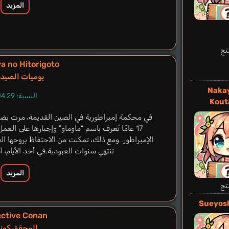
المزيد
تج
a no Hitorigoto
يوميات الصيدلا
Naka
النسبة: 14.29%
Kout
في محكمة إمبراطورية في الصين القديمة، مرت بضع
17 عامًا تُعرف باسم “ماوماو” وإجبارها على 
الإمبراطور. ومع ذلك، تمكنت من الاحتفاظ بروحها ا
تنتهي سنوات العبودية.في أحد الأيام،
المزيد
تج
Sueyosh
ective Conan
المحقق كونا