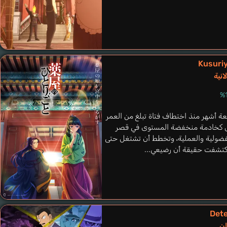
Chetana
Kawase Maki
Kusuriy
نية
ة أشهر منذ اختطاف فتاة تبلغ من العمر
العمل كخادمة منخفضة المستوى في قصر
لفضولية والعملية، وتخطط أن تشتغل حتى
 اكتشفت حقيقة أن رضيعي...
Danica
Miyamoto Yume
Det
ن