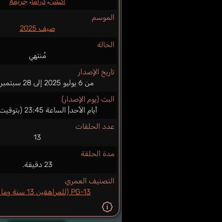
أكشن
،
دراما
،
جريمة
الموسم
صيف 2025
الحالة
مُنتهي
تاريخ الإصدار
من 6 يوليو 2025 إلى 28 سبتمبر 2025
البث (يوم الإصدار)
أيام الأحد| الساعة 23:45 (بتوقيت اليابان)
عدد الحلقات
13
مدة الحلقة
23 دقيقة.
التصنيف العمري
PG-13 (للمراهقين 13 سنة وما فوق)