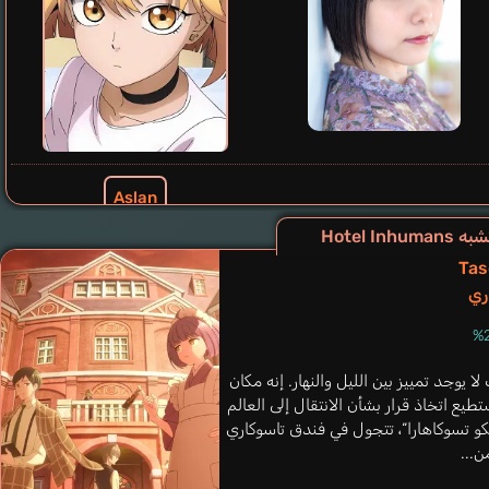
Aslan
Yoshida Jouichirou
Hotel Inhu
Tas
ري
يوجد تمييز بين الليل والنهار. إنه مكان
تطيع اتخاذ قرار بشأن الانتقال إلى العالم
“نيكو تسوكاهارا“، تتجول في فندق تاسوكاري
ن...