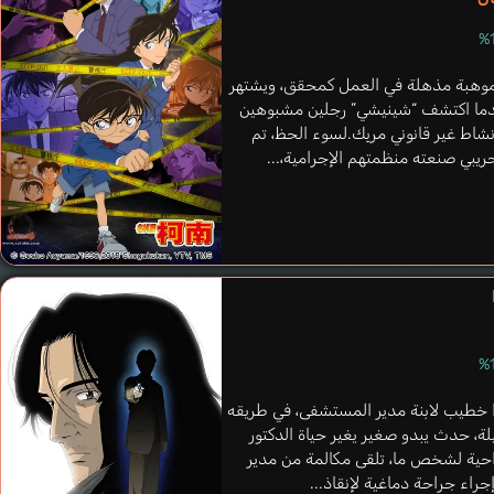
 بموهبة مذهلة في العمل كمحقق، ويشتهر
عندما اكتشف “شينيشي” رجلين مشبوهين
شاط غير قانوني مربِك.لسوء الحظ، تم
ريبي صنعته منظمتهم الإجرامية،...
Doctor
Fukuyama Jun
ًا خطيب لابنة مدير المستشفى، في طريقه
، حدث يبدو صغير يغير حياة الدكتور
 جراحية لشخص ما، تلقى مكالمة من مدير
اء جراحة دماغية لإنقاذ...