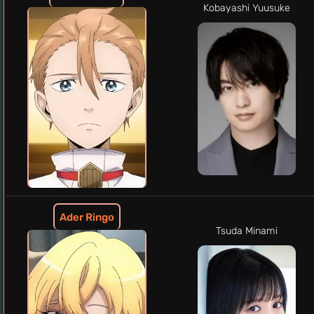
Kobayashi Yuusuke
Ader Ringo
Tsuda Minami