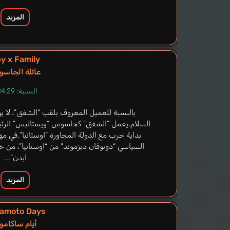
المزيد
y x Family
عائلة الجاس
النسبة: 14.29%
بالنسبة للعميل المعروف بلقب “الشفق”، لا يو
السلام.يعمل “الشفق” كجاسوس “ويستاليس” الرئيس
بداية حرب مع الدولة المجاورة “اوستانيا”.في م
السياسي “دونوفان ديزموند” من “اوستانيا”، من خل
ايدن”...
المزيد
amoto Days
أيام ساكاموت