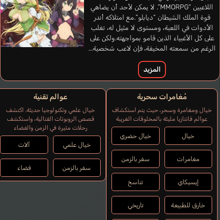
اللاعبين “MMORPG”. لا يمكن لأحد أن يضاهي
قوة الملك الشيطان “ديابلو”.مع امتلاكه أندر
الأدوات في اللعبة، ومستوى لا مثيل له، تغلب
على كل الأغبياء الذين قامو بمواجهته.ولكن على
الرغم من سمعته المخيفة، فإن لاعب شخصية...
المزيد
مُغامرات سحرية
عوالم تقنية
Mattos Nicole
Woods Kimberly
Bala Bérénice
برتغالي
إنجليزي
فرنسي
خيال ومغامرة وسحر، حيث يتم استكشاف
خيال علمي وتكنولوجيا حديثة. اكتشف
عوالم فانتازيا مليئة بالمخلوقات الغريبة
قصص الروبوتات القتالية، واستكشف
رحلات مثيرة في الزمن والفضاء
Angart Zorro
خيال
خيال حضري
Miki Shinichiro
خيال علمي
آلات
مغامرات
سفر بالزمن
سفر بالزمن
فضاء
إيسيكاي
تناسخ
خارق للطبيعة
تاريخي