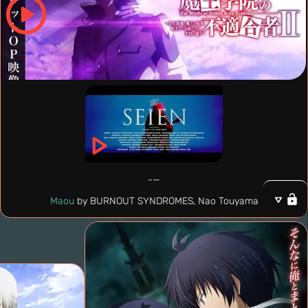
—-
Maou
by BURNOUT SYNDROMES, Nao Touyama