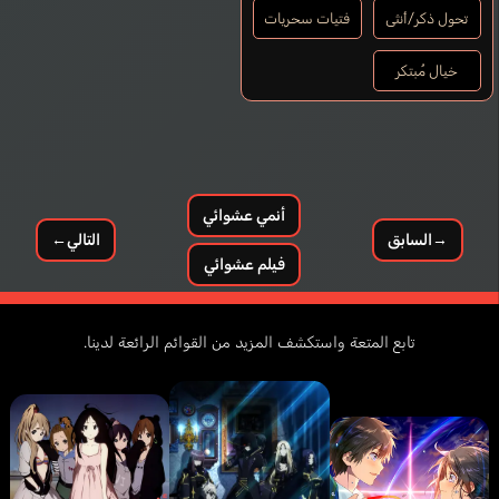
تحول ذكر/أنثى
فتيات سحريات
خيال مُبتكر
أنمي عشوائي
→
السابق
التالي
←
فيلم عشوائي
Emílio César
Wallace Dave
إنجليزي
برتغالي
تابع المتعة واستكشف المزيد من القوائم الرائعة لدينا.