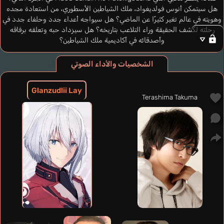
هل سيتمكن أنوس فولديغواد، ملك الشياطين الأسطوري، من استعادة مجده
وهويته في عالم تغير كثيرًا عن الماضي؟ هل سيواجه أعداء جدد وحلفاء جدد في
رحلته لكشف الحقيقة وراء التلاعب بتاريخه؟ هل سيزداد حبه وتعلقه برفاقه
وأصدقائه في أكاديمية ملك الشياطين؟
الشخصيات والأداء الصوتي
Glanzudlii Lay
Terashima Takuma