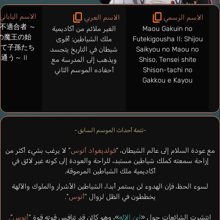
الاسم الياباني
الاسم الرسمي
الاسم العربي
不適合者 ～
Maou Gakuin no
الغير ملائم من أكاديمية
の魔王の始
Futekigousha II: Shijou
ملك الشياطين: أقوى
して子孫たち
Saikyou no Maou no
شيطان في التاريخ يتجسد
通う～ II
Shiso, Tensei shite
ويذهب إلى المدرسة مع
Shison-tachi no
أحفاده الموسم الثاني
Gakkou e Kayou
-تتمة أحداث الموسم السابق–
مع عودة السلام إلى عالم الشيطان، “
فولديغواد أنوس
” لا يرغب بشيء أكثر من
إزاحة سمعته كملك شياطين مستبد، للراحة والعودة إلى كونه غير لائق في
أكاديمية ملك الشياطين المرموقة.
لسوء الحظ، فإن الهدوء لن يستمر أبدا، الشياطين الأشرار والملوك والآلهة
يخططون في الظل لزوال “
أنوس
“.
انتشرت الشائعات حول «
ابن الإله
»، وهو كائن قد تنافس قوته قوة “
أنوس
“.