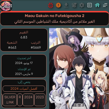
Maou Gakuin no Futekigousha 2
الغير ملائم من أكاديمية ملك الشياطين الموسم الثاني
التقييم
6.83
الترتيب
الشعبية
#663
#5669
آخر تحديث:
17 يونيو، 2024
تم الإنشاء:
9 مارس، 2021
ينتمي إلى:
أفضل أنميات 2024
2023
2024
R
SILVER
أ
LINK.