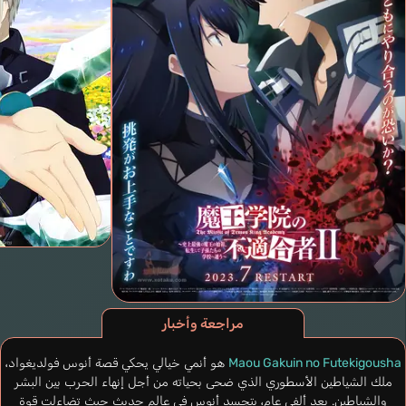
مراجعة وأخبار
Maou Gakuin no Futekigousha
هو أنمي خيالي يحكي قصة أنوس فولديغواد،
ملك الشياطين الأسطوري الذي ضحى بحياته من أجل إنهاء الحرب بين البشر
والشياطين. بعد ألفي عام، يتجسد أنوس في عالم حديث حيث تضاءلت قوة