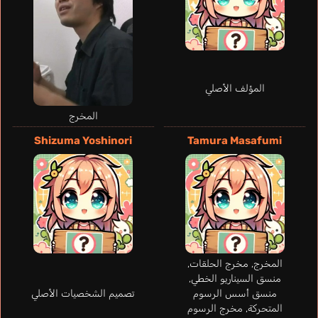
المؤلف الأصلي
المخرج
Shizuma Yoshinori
Tamura Masafumi
Marques
Becerril
Jiang Yingjun
Mills Kayli
Orsat Alic
Jussara
Alessia
فرنسي
إنجليزي
المندرينية
إسباني
برتغالي
Necron Misha
Kusunoki Tomori
المخرج, مخرج الحلقات,
منسق السيناريو الخطي,
منسق أسس الرسوم
تصميم الشخصيات الأصلي
المتحركة, مخرج الرسوم