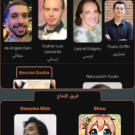
Suárez Luis
Puatu Griffin
de Angelo Dani
Laisné Grégory
Leonardo
إنجليزي
برتغالي
فرنسي
إسباني
Necron Sasha
Natsuyoshi Yuuko
فريق الإنتاج
Oonuma Shin
Shuu