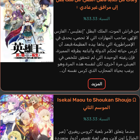
إلى مرافق غير عادي ♀
النسبة: 33.33%
من فراش الموت، الملك البطل “إنغليس”، الفارس
الإلهي صاحب المهارات التي لا تحصى، يحدق في
الإمبراطورية التي بناها بيده العظيمة.فبعد أن
كرس حياته لحكم الدولة وأتباعه بطرقه المميزة،
فإن رغبته الوحيدة التي لم تتحقق تتلخص في
العيش مرة أخرى، لكن لنفسه هذه المرة.وهو
يرغب بحياة المحارب الذي كرس نفسه أن...
Amelka Neon
Kuwahara Yuuki
المزيد
Isekai Maou to Shoukan Shoujo Ω
الموسم الثاني
النسبة: 33.33%
عندما يتعلق الأمر بلعبة “كروس ريفيري” (عبر
الخيال) اون لاين، وهي لعبة تقمص أدوار متعددة