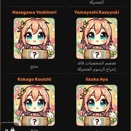
المتحركة
Hasegawa Yoshinori
Yamayoshi Kazuyuki
تصميم الشخصيات, قائد
منتج
إخراج الرسوم المتحركة
Kokago Kouichi
Iizuka Aya
Knickerbocker
Amorim Tess
Ángeles Jessica
Lipkins Leslie
Brianna
برتغالي
فرنسي
إسباني
إنجليزي
Voldigoad Anos
Umehara Yuuichirou
منتج