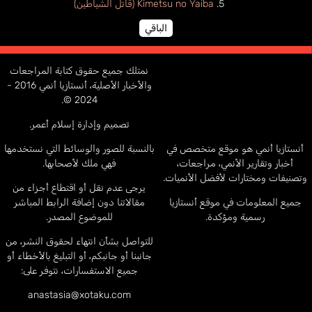
Kimetsu no Yaiba (قاتل الشياطين)
الباقي
نمتلك جميع حقوق كتابة المراجعات
والأخبار الأصلية، أنستازيا أنمي 2016 -
2024 ©.
تصميم وإدارة إسلام أعمر.
أنستازيا أنمي هو موقع متخصص في
بالنسبة للصور والوسائط التي نستخدمها
أخبار وتقارير الأنمي، مراجعات،
فهي ملك لأصحابها.
وتصنيفات ومختارات لأفضل الأنميات.
يرجى عدم نقل أو اقتطاع أجزاء من
جميع المعلومات في موقع أنستازيا
مقالاتنا دون إضافة الرابط المباشر
رسمية ومؤكدة.
للموضوع المصدر.
للتواصل بشأن انتهاء لحقوق النشر، من
جانبنا أو جانبكم، أو التبليغ بالأخطاء أو
جميع الاستفسارات، نتوفر على:
anastasia@xotaku.com