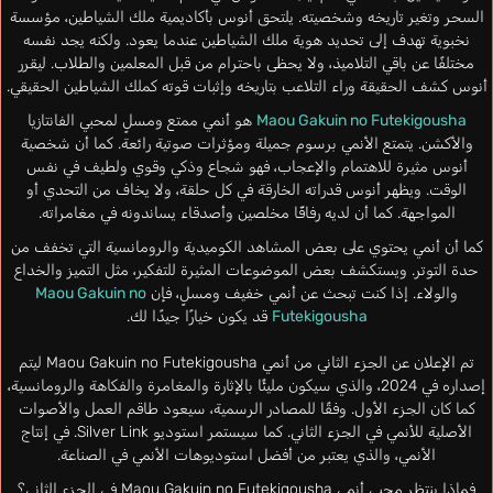
السحر وتغير تاريخه وشخصيته. يلتحق أنوس بأكاديمية ملك الشياطين، مؤسسة
نخبوية تهدف إلى تحديد هوية ملك الشياطين عندما يعود. ولكنه يجد نفسه
مختلفًا عن باقي التلاميذ، ولا يحظى باحترام من قبل المعلمين والطلاب. ليقرر
أنوس كشف الحقيقة وراء التلاعب بتاريخه وإثبات قوته كملك الشياطين الحقيقي.
Maou Gakuin no Futekigousha
هو أنمي ممتع ومسلٍ لمحبي الفانتازيا
والأكشن. يتمتع الأنمي برسوم جميلة ومؤثرات صوتية رائعة. كما أن شخصية
أنوس مثيرة للاهتمام والإعجاب، فهو شجاع وذكي وقوي ولطيف في نفس
الوقت. ويظهر أنوس قدراته الخارقة في كل حلقة، ولا يخاف من التحدي أو
المواجهة. كما أن لديه رفاقًا مخلصين وأصدقاء يساندونه في مغامراته.
كما أن أنمي يحتوي على بعض المشاهد الكوميدية والرومانسية التي تخفف من
حدة التوتر. ويستكشف بعض الموضوعات المثيرة للتفكير، مثل التميز والخداع
والولاء. إذا كنت تبحث عن أنمي خفيف ومسلٍ، فإن
Maou Gakuin no
Futekigousha
قد يكون خيارًا جيدًا لك.
تم الإعلان عن الجزء الثاني من أنمي Maou Gakuin no Futekigousha ليتم
إصداره في 2024، والذي سيكون مليئًا بالإثارة والمغامرة والفكاهة والرومانسية،
كما كان الجزء الأول. وفقًا للمصادر الرسمية، سيعود طاقم العمل والأصوات
الأصلية للأنمي في الجزء الثاني. كما سيستمر استوديو Silver Link. في إنتاج
الأنمي، والذي يعتبر من أفضل استوديوهات الأنمي في الصناعة.
فماذا ينتظر محبي أنمي Maou Gakuin no Futekigousha في الجزء الثاني؟