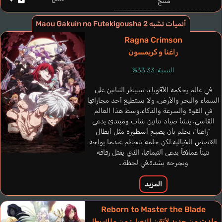
منتج
أنميات تشبه Maou Gakuin no Futekigousha 2
Ragna Crimson
راغنا و كريمسون
النسبة: 33.33%
في عالم يحكمه الأقوياء، تسيطر التنانين على
السماء والبحر والأرض، ولا يستطيع أحد مجاراتها
في القوة والسرعة والذكاء.وسط هذا العالم
القاسي، ينشأ صياد تنانين شاب ومبتدئ يدعى
“راغنا“، يحلم بأن يصبح أسطورة مثل أبطال
القصص الخيالية.لكن حلمه يتحطم عندما يواجه
تنيناً عملاقاً يدعى ألتيماتيا، الذي يقتل رفاقه
Ortega Gerardo
Guetat Nessym
Zilse Felipe
ويجرحه بشدة.في لحظة...
Le Aleks
إسباني
فرنسي
برتغالي
إنجليزي
المزيد
Aeon Rania
Endou Aya
Reborn to Master the Blade
ولدت من جديد لأتقن النصل: من ملك بطل