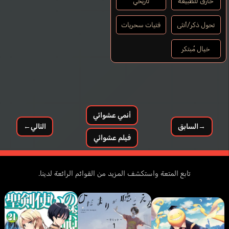
خارق للطبيعة
تاريخي
تحول ذكر/أنثى
فتيات سحريات
خيال مُبتكر
أنمي عشوائي
→
السابق
التالي
←
فيلم عشوائي
تابع المتعة واستكشف المزيد من القوائم الرائعة لدينا.