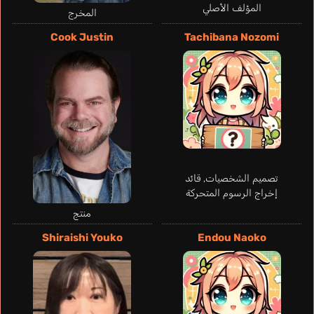
المؤلف الأصلي
المخرج
Cook Justin
Tachibana Nozomi
Gajani Billi Mattia
Nolan Diana
Ewulu Cassie
إيطالي
Vidal Sicília
إسباني
إنجليزي
برتغالي
Kusaka Kabane
Fujiwara Natsumi
تصميم الشخصيات, قائد
إخراج الرسوم المتحركة
منتج
Shiraishi Youko
Endou Naoko