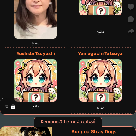
منتج
Huicochea
Campaiola
Granja João
Morris
Danann
منتج
Federico
Victor
Madeleine
إسباني
إيطالي
برتغالي
إنجليزي
Yoshida Tsuyoshi
Yamaguchi Tatsuya
Tademaru Shiki
Kumai Motoko
Hanae Natsuki
منتج
منتج
أنميات تشبه Kemono Jihen
Bungou Stray Dogs