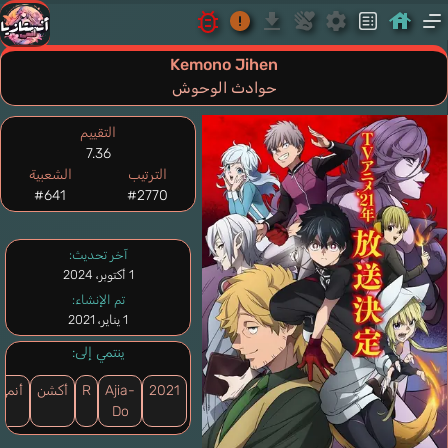
Kemono Jihen
حوادث الوحوش
التقييم
7.36
الترتيب
الشعبية
#641
#2770
آخر تحديث:
1 أكتوبر، 2024
تم الإنشاء:
1 يناير، 2021
ينتمي إلى:
2021
Ajia-
R
أكشن
أنمي
Do