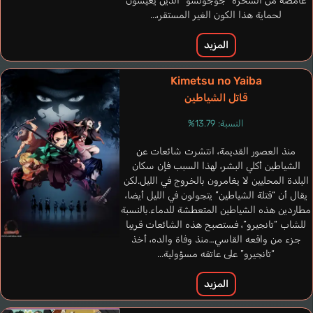
غامضة من السحرة “جوجوتسو” الذين يعيشون
لحماية هذا الكون الغير المستقر،...
المزيد
Kimetsu no Yaiba
Hisame
قاتل الشياطين
Kaida Yuuko
النسبة: 13.79%
منذ العصور القديمة، انتشرت شائعات عن
الشياطين أكلي البشر، لهذا السبب فإن سكان
البلدة المحليين لا يغامرون بالخروج في الليل.لكن
يقال أن “قتلة الشياطين” يتجولون في الليل أيضا،
مطاردين هذه الشياطين المتعطشة للدماء.بالنسبة
للشاب “تانجيرو”، فستصبح هذه الشائعات قريبا
جزء من واقعه القاسي…منذ وفاة والده، أخذ
“تانجيرو” على عاتقه مسؤولية...
المزيد