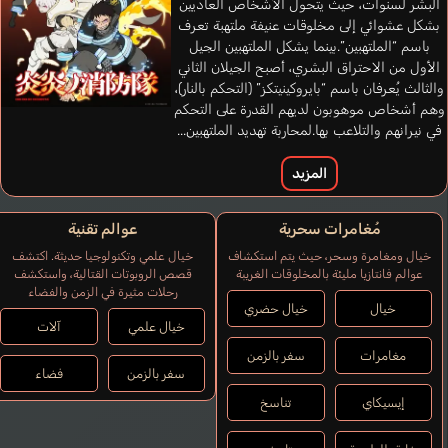
البشر لسنوات، حيث يتحول الأشخاص العاديين
بشكل عشوائي إلى مخلوقات عنيفة ملتهبة تعرف
باسم “الملتهبين”.بينما يشكل الملتهبين الجيل
الأول من الاحتراق البشري، أصبح الجيلان الثاني
والثالث يُعرفان باسم “بايروكينيتكز” (التحكم بالنار)،
وهم أشخاص موهوبون لديهم القدرة على التحكم
في نيرانهم والتلاعب بها.لمحاربة تهديد الملتهبين...
المزيد
مُغامرات سحرية
عوالم تقنية
خيال ومغامرة وسحر، حيث يتم استكشاف
خيال علمي وتكنولوجيا حديثة. اكتشف
عوالم فانتازيا مليئة بالمخلوقات الغريبة
قصص الروبوتات القتالية، واستكشف
رحلات مثيرة في الزمن والفضاء
خيال
خيال حضري
خيال علمي
آلات
مغامرات
سفر بالزمن
سفر بالزمن
فضاء
إيسيكاي
تناسخ