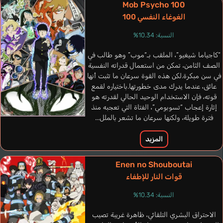
Mob Psycho 100
الغوغاء النفسي 100
النسبة: 10.34%
Valença Carol
Barr Katelyn
“كاجياما شيغيو”، الملقب بـ“موب” وهو طالب في
برتغالي
الصف الثامن، تمكن من استعمال قدراته النفسية
إنجليزي
في سن مبكرة.لكن هذه القوة سرعان ما تثبت أنها
عائق، عندما يدرك مدى خطورتها.باختياره لقمع
قوته، فإن الاستخدام الوحيد الحالي لقدرته هو
إثارة إعجاب “تسوبومي”، الفتاة التي تعجبه منذ
فترة طويلة، ولكنها سرعان ما تشعر بالملل...
المزيد
Enen no Shouboutai
قوات النار للإطفاء
النسبة: 10.34%
الاحتراق البشري التلقائي، ظاهرة غريبة تصيب