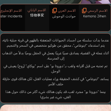
الاسم الياباني
الاسم الرسمي
الاسم العربي
الاسم الإنجليزي
怪物事変
Kemono Jihen
حوادث الوحوش
ster Incidents
عندما بدأت سلسلة من أجساد الحيوانات المتعفنة بالظهور في قرية جبلية نائية،
يتم استدعاء “اينوغامي”، محقق من طوكيو متخصص في السحر والتنجيم.
أثناء عمله في القضية، يصادق صبيًا غريبًا يعمل في الحقل يوميًا بدلاً من الذهاب
إلى المدرسة.
تم تجنبه من قبل أقرانه ولقب بـ“دوروتا بو” على اسم “يوكاي” (روح) يعيش في
الوحل.
يساعد “اينوغامي” في كشف الحقيقة وراء عمليات القتل، لكن هنالك قوى خارقة
خلف الأمر.
بينما “دوروتا بو” مجرد لقب، قد يكون هنالك شيء أكثر من ذالك حول هذا
الفتى، شيء غير بشري!