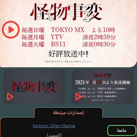
إصدارات مرتبطة
Kemono Jihen Manga
مانجا
(المصدر)