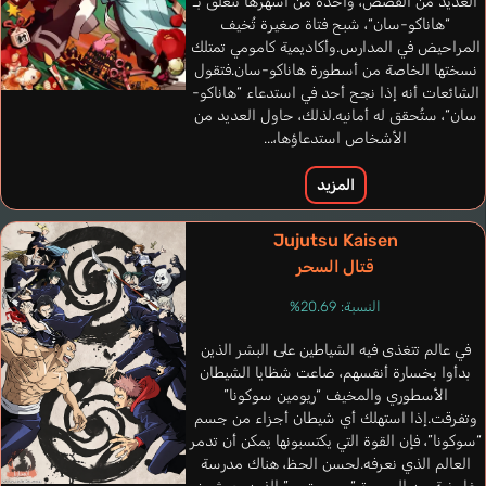
العديد من القصص، واحدة من أشهرها تتعلق بـ
“هاناكو-سان“، شبح فتاة صغيرة تُخيف
المراحيض في المدارس.وأكاديمية كامومي تمتلك
نسختها الخاصة من أسطورة هاناكو-سان.فتقول
الشائعات أنه إذا نجح أحد في استدعاء “هاناكو-
سان“، ستُحقق له أمانيه.لذلك، حاول العديد من
الأشخاص استدعاؤها،...
المزيد
Vender Gabriele
Shipman Matt
Jujutsu Kaisen
Campuzano
إيطالي
إنجليزي
Kumode Robson
قتال السحر
Manuel
برتغالي
إسباني
النسبة: 20.69%
Tani Ikuko
في عالم تتغذى فيه الشياطين على البشر الذين
بدأوا بخسارة أنفسهم، ضاعت شظايا الشيطان
Granny Ohana
الأسطوري والمخيف “ريومين سوكونا”
وتفرقت.إذا استهلك أي شيطان أجزاء من جسم
“سوكونا”، فإن القوة التي يكتسبونها يمكن أن تدمر
العالم الذي نعرفه.لحسن الحظ، هناك مدرسة