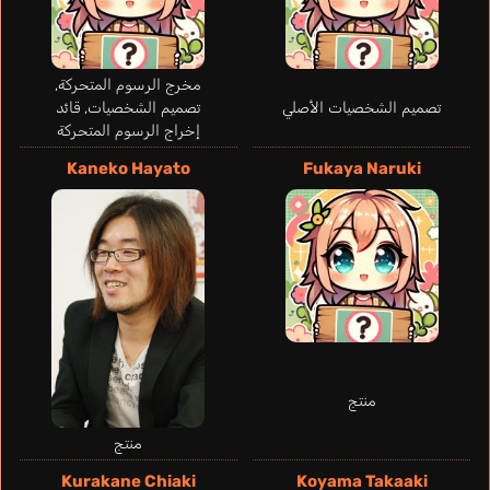
Poisot Elsa
إنجليزي
McC
C.
ela
Nycolle
فرنسي
ألماني
بر
إسباني
مخرج الرسوم المتحركة,
Meteor Ard
تصميم الشخصيات الأصلي
تصميم الشخصيات, قائد
Takahashi Rie
Fukamachi Toshinari
إخراج الرسوم المتحركة
Kaneko Hayato
Fukaya Naruki
منتج
منتج
Kurakane Chiaki
Koyama Takaaki