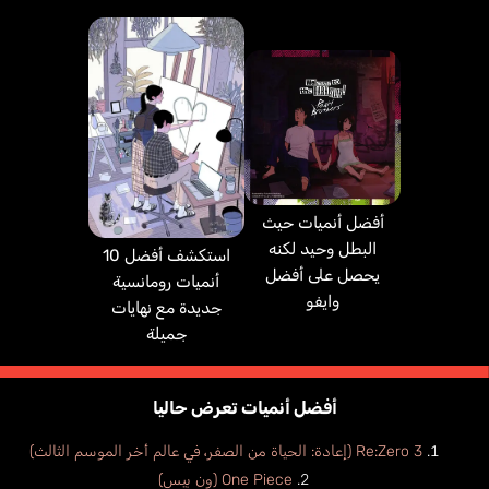
أفضل أنميات حيث
البطل وحيد لكنه
استكشف أفضل 10
يحصل على أفضل
أنميات رومانسية
وايفو
جديدة مع نهايات
جميلة
أفضل أنميات تعرض حاليا
Re:Zero 3 (إعادة: الحياة من الصفر، في عالم أخر الموسم الثالث)
One Piece (ون بيس)