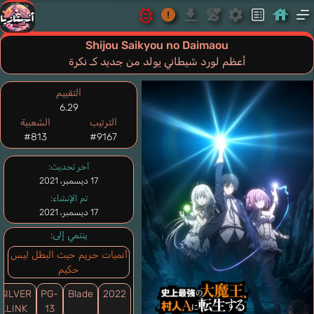
Shijou Saikyou no Daimaou
أعظم لورد شيطاني يولد من جديد كـ نكرة
التقييم
6.29
الترتيب
الشعبية
#813
#9167
آخر تحديث:
17 ديسمبر، 2021
تم الإنشاء:
17 ديسمبر، 2021
ينتمي إلى:
أنميات حريم حيث البطل ليس
حكيم
SILVER
PG-
Blade
2022
LINK.
13