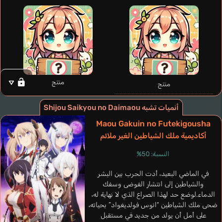
Ramos Gabriel
Van Santfoort
tein
Strange Ciarán
Tars
Lyrio Ingo
Maxime
إسباني
as
إنجليزي
برتغالي
فرنسي
أ
Beginsgate Lydia
Kaida Yuki
منتج
منتج
أنميات تشبه Shijou Saikyou no Daimaou
Maou Gakuin no Futekigousha
أكاديمية ملك الشياطين الغير ملائم
النسبة: 50%
في الماضي البعيد، أدت الحرب بين البشر
والشياطين إلى انتشار الفوضى وسفك
الدماء.لوضع حد لهذا الصراع الذي لا نهاية له،
ضحى ملك الشياطين “انوس فولديغواد” بحياته،
على أمل أن يولد من جديد في مستقبل