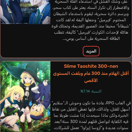
على وشك الفشل في استدعاء الفئة السحرية
والاضطرار إلى تكرار السنة، يعثر على كتاب سحر،
ويرسم دائرة سحرية، ليقوم باستدعاء الشيطان
المختوم “فيرميل” وجعلها أليفة له.لقد كانت
“شيطاناً” مخيفا منذ العصور القديمة، وتمتلك قوة
هائلة لإحداث الكوارث.“فيرميل” كأليفة، تتطلب
الطاقة السحرية على أساس يومي،...
المزيد
Hom Alex
Slime Taoshite 300-nen
Percy Xavier
Rossatto Ricardo
إنجليزي
أقتل الهلام منذ 300 عام وبلغت المستوى
فرنسي
برتغالي
الأقصى
Chancellor
النسبة: 7.14%
Volcano Ota
في ألعاب RPG، عادة ما تكون وحوش الـ”سلايم”
أسهل للقتل، ولذالك، فإنها تعطي القليل من نقاط
الخبرة.ولكن ماذا سيحدث إذا عشت طويلا بما
فيه الكفاية لتواصل قتلهم لمدة 300 سنة؟بعد
سنوات عديدة و”آزوسا إيزاوا” تعمل للشركات،