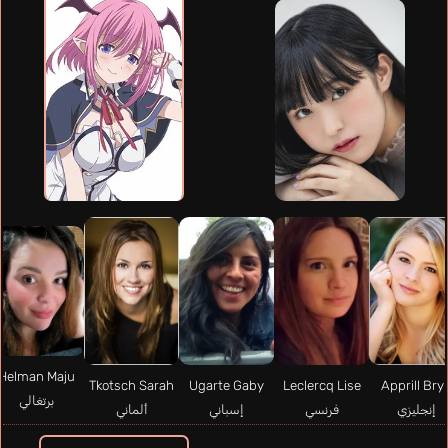
Helman Maju
Tkotsch Sarah
Ugarte Gaby
Leclercq Lise
Apprill Bry
برتغالي
إنجليزي
فرنسي
إسباني
ألماني