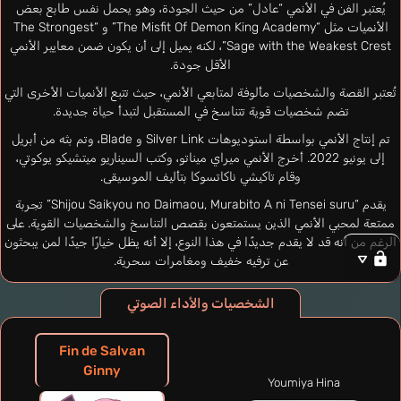
يُعتبر الفن في الأنمي “عادل” من حيث الجودة، وهو يحمل نفس طابع بعض
الأنميات مثل “The Misfit Of Demon King Academy” و “The Strongest
Sage with the Weakest Crest”، لكنه يميل إلى أن يكون ضمن معايير الأنمي
الأقل جودة.
تُعتبر القصة والشخصيات مألوفة لمتابعي الأنمي، حيث تتبع الأنميات الأخرى التي
تضم شخصيات قوية تتناسخ في المستقبل لتبدأ حياة جديدة.
تم إنتاج الأنمي بواسطة استوديوهات Silver Link و Blade، وتم بثه من أبريل
إلى يونيو 2022. أخرج الأنمي ميراي ميناتو، وكتب السيناريو ميتشيكو يوكوتي،
وقام تاكيشي ناكاتسوكا بتأليف الموسيقى.
يقدم “Shijou Saikyou no Daimaou, Murabito A ni Tensei suru” تجربة
ممتعة لمحبي الأنمي الذين يستمتعون بقصص التناسخ والشخصيات القوية. على
الرغم من أنه قد لا يقدم جديدًا في هذا النوع، إلا أنه يظل خيارًا جيدًا لمن يبحثون
عن ترفيه خفيف ومغامرات سحرية.
الشخصيات والأداء الصوتي
Fin de Salvan
Ginny
Youmiya Hina