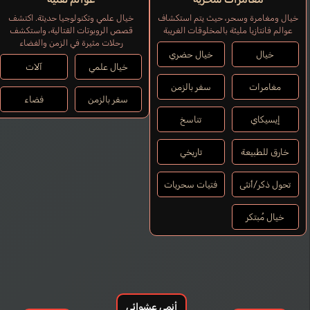
خيال ومغامرة وسحر، حيث يتم استكشاف
خيال علمي وتكنولوجيا حديثة. اكتشف
عوالم فانتازيا مليئة بالمخلوقات الغريبة
قصص الروبوتات القتالية، واستكشف
رحلات مثيرة في الزمن والفضاء
خيال
خيال حضري
خيال علمي
آلات
مغامرات
سفر بالزمن
سفر بالزمن
فضاء
إيسيكاي
تناسخ
خارق للطبيعة
تاريخي
تحول ذكر/أنثى
فتيات سحريات
خيال مُبتكر
أنمي عشوائي