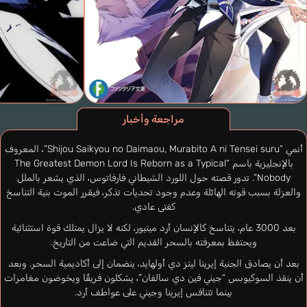
مراجعة وأخبار
أنمي “Shijou Saikyou no Daimaou, Murabito A ni Tensei suru”، المعروف
بالإنجليزية باسم “The Greatest Demon Lord Is Reborn as a Typical
Nobody”. تدور قصته حول اللورد الشيطاني فارفاتوس، الذي يشعر بالملل
والعزلة بسبب قوته الهائلة وعدم وجود تحديات تذكر، فيقرر الموت بنية التناسخ
كفتى عادي.
بعد 3000 عام، يتناسخ كالإنسان أرد ميتيور، لكنه لا يزال يمتلك قوة استثنائية
ويحتفظ بمعرفته بالسحر القديم التي ضاعت من التاريخ.
بعد أن يصادق الجنية إيرينا ليتز دي أولهايد، ينضمان إلى أكاديمية السحر. وبعد
أن ينقذ السوكيوبس “جيني فين دي سالفان”، يشكلون فريقًا ويخوضون مغامرات
بينما تتنافس إيرينا وجيني على عواطف أرد.