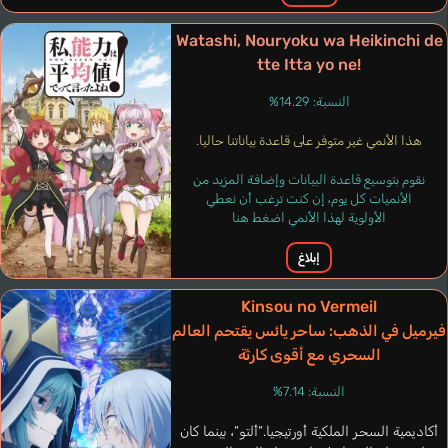
Watashi, Nouryoku wa Heikinchi de
tte Itta yo ne!
النسبة: 14.29%
هذا الأنمي غير متوفر على قاعدة بياناتنا حاليا.
Cortés Jáquez
نقوم بتوسيع قاعدة البيانات وإضافة المزيد من
Rossatto Ricardo
Jesús
الأنميات كل يوم، إن كنت ترغب أن نعطي
برتغالي
الأولوية لهذا الأنمي اضغط هنا
إسباني
إبلاغ
Bulgan
Ogami Shinnosuke
Kinsou no Vermeil
فيرميل في الذهب: ساحر يائس يقتحم العالم
السحري مع أقوى كارثة
النسبة: 7.14%
أكاديمية السحر الملكية أورتيجيا.“ألتو“، بينما كان