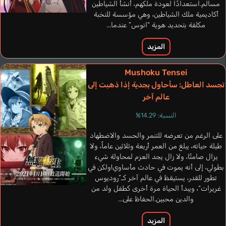
مسالم.استعدادًا لعودة ملكهم، أنشأ الشياطين
أكاديمية ملك الشياطين، وهي مؤسسة للنخبة
مكلفة بتحديد هوية “انوس” عندما...
المزيد
Oeffinger
Hubot Marie-
Pettit Corey
Viotti Luísa
Ortiz Gabrie
Marieke
Sylvie
Mushoku Tensei
إنجليزي
برتغالي
إسباني
ألماني
فرنسي
تجسد العاطل: سأحاول بجدية إذا ذهبت إلى
عالم آخر
Bellphoenix Lizer
Miyake Kenta
النسبة: 14.29%
على الرغم من تعرضه للتنمر والحسد والاضطهاد
طيلة حياته، يبلغ من العمر أربعة وثلاثين عاماً، ولا
يزال صامتًا، ولا زال يجد العزم لمحاولة شيء
بطولي، إلى أنه يموت في حادث مأساوي!ولكن في
تطور للقدر، يستيقظ في عالم آخر كـ”روديوس
غريرات“، ويبدأ الحياة مرة أخرى كطفل ولد من
والدين محبين.الحفاظ على...
المزيد