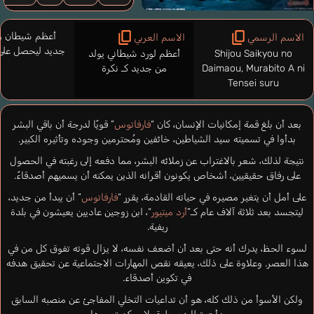
أعظم شيطان و
الاسم الرسمي
الاسم العربي
جديد ليحصل على
Shijou Saikyou no
أعظم لورد شيطاني يولد
Daimaou, Murabito A ni
من جديد كـ نكرة
Tensei suru
بعد أن بلغ قمة إمكانيات الإنسان، كان “
فارفاتوس
” قويًا لدرجة أن باقي البشر
بدأوا في تسميته سيد الشياطين، خائفين ومُحترمين وجوده وتأثيره الكبير.
نتيجة لذلك، شعر بالاغتراب عن زملائه البشر، مما دفعه إلى رغبته في الحصول
على رفاق حقيقيين، أشخاص يكونون أقرانه الذين يمكنه أن يسميهم أصدقاءً.
على أمل أن يتغير مصيره في حياته القادمة، يقرر “
فارفاتوس
” أن يبدأ من جديد،
ليتجسد بعد ثلاثة آلاف عام كـ”
أرد ميتيور
“، ابن زوجين عاديين يعيشون في بلدة
ريفية.
لسوء الحظ، يدرك أنه حتى بعد أن أضعف نفسه، لا يزال قوته تفوق كل من في
هذا العصر. وعلاوة على ذلك، يعيقه نقص المهارات الاجتماعية عن تحقيق هدفه
في تكوين أصدقاء.
ولكن الأسوأ من ذلك كله، هو أن تداعيات التخلي المفاجئ عن منصبه السابق