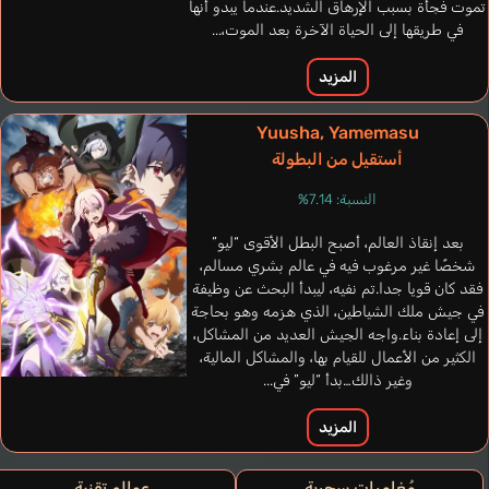
تموت فجأة بسبب الإرهاق الشديد.عندما يبدو أنها
في طريقها إلى الحياة الآخرة بعد الموت،...
المزيد
Yuusha, Yamemasu
أستقيل من البطولة
النسبة: 7.14%
بعد إنقاذ العالم، أصبح البطل الأقوى “ليو”
شخصًا غير مرغوب فيه في عالم بشري مسالم،
فقد كان قويا جدا.تم نفيه، ليبدأ البحث عن وظيفة
في جيش ملك الشياطين، الذي هزمه وهو بحاجة
إلى إعادة بناء.واجه الجيش العديد من المشاكل،
الكثير من الأعمال للقيام بها، والمشاكل المالية،
وغير ذالك…بدأ “ليو” في...
المزيد
مُغامرات سحرية
عوالم تقنية