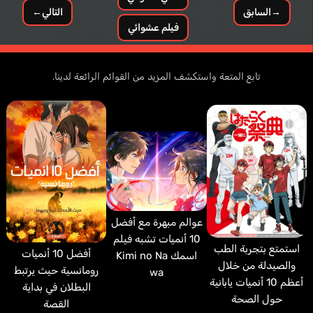
→
السابق
التالي
←
فيلم عشوائي
تابع المتعة واستكشف المزيد من القوائم الرائعة لدينا.
عوالم مبهرة مع أفضل
10 أنميات تشبه فيلم
استمتع بتجربة الطب
أفضل 10 أنميات
اسمك Kimi no Na
والصيدلة من خلال
رومانسية حيث يرتبط
wa
أعظم 10 أنميات يابانية
البطلان في بداية
حول الصحة
القصة