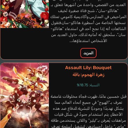
برتغالي
إنجليزي
إسباني
العديد من القصص، واحدة من أشهرها تتعلق بـ
“هاناكو-سان“، شبح فتاة صغيرة تُخيف
Yui Tsuruno
المراحيض في المدارس.وأكاديمية كامومي تمتلك
Natsukawa Shiina
نسختها الخاصة من أسطورة هاناكو-سان.فتقول
الشائعات أنه إذا نجح أحد في استدعاء “هاناكو-
سان“، ستُحقق له أمانيه.لذلك، حاول العديد من
الأشخاص استدعاؤها،...
المزيد
Assault Lily: Bouquet
زهرة الهجوم: باقة
النسبة: 18.75%
قبل خمسين عامًا، ظهرت فجأة مخلوقات غامضة
تعرف بـ”الهيوج” في جميع أنحاء العالم، مما
يشكل تهديدًا وجوديًا للبشرية.للدفاع ضد هذه
الأخطار، يتم استخدام جنودٌ في شكل فتيات
مراهقات يُعرفن بـ”ليليز” واللاتي يستخدمن طاقة
“ماجي” داخل أجسادهن لتشغيل أسلحة تعرف