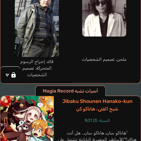
Tamaki Iroha
Asakura Momo
ملحن, تصميم الشخصيات
قائد إخراج الرسوم
المتحركة, تصميم
الشخصيات
أنميات تشبه Magia Record
Jibaku Shounen Hanako-kun
شبح الفتى، هاناكو كن
النسبة: 31.25%
“هاناكو سان، هاناكو سان… هل أنت
Stefane Mayara
Mejía García Valeria
Buckland Kira
هناك؟”الأساطير الحضرية اليابانية تشتمل على