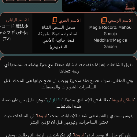
الاسم الياباني
الاسم الرسمي
الاسم العربي
レコード 魔法少
Magia Record: Mahou
سجل السحر: الفتاة
か☆マギカ外伝
Shoujo
الساحرة مادوكا ماجيكا،
(TV)
Madoka☆Magica
قصة جانبية (الأنمي
Gaiden
التلفزيوني)
تقول الشائعات إنه إذا عقدَت فتاة شابة صفقة مع جنية بيضاء، فستمنحها أي
رغبة تتمناها.
وفي المقابل، سوف تصبح فتاة سحرية ويجب أن تضع حياتها على المحك لقتل
الساحرات الشريرات والمخيفات.
“
تاماكي ايروها
”، طالبة في الإعدادي بمدينة “
تاكارازاكي
”، وهي دليل حي على صحة
هذه الشائعات.
بقوس سحري والقدرة على شفاء الإصابات، تبحث “
ايروها
” في المتاهات حيث
تختبئ الساحرات، وتهزمهن قبل أن تؤدي البشر.
على أي حال، لا يوجد لدى “
ايروها
” أي ذكريات عن الرغبة التي طلبت، وحتى