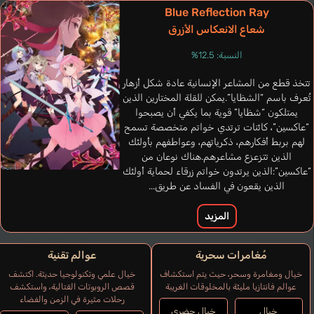
Blue Reflection Ray
شعاع الانعكاس الأزرق
النسبة: 12.5%
تتخذ قطع من المشاعر الإنسانية عادة شكل أزهار
Verduzco Iarel
Kwan Jennie
Haruno Mari
تُعرف باسم “الشظايا”.يمكن للقلة المختارين الذين
إنجليزي
إسباني
برتغالي
يمتلكون “شظايا” قوية بما يكفي أن يصبحوا
“عاكسين”، كائنات ترتدي خواتم متخصصة تسمح
لهم بربط أفكارهم، ذكرياتهم، وعواطفهم بأولئك
الذين تتزعزع مشاعرهم.هناك نوعان من
“عاكسين”:الذين يرتدون خواتم زرقاء لحماية أولئك
الذين يقعون في الفساد عن طريق...
المزيد
مُغامرات سحرية
عوالم تقنية
خيال ومغامرة وسحر، حيث يتم استكشاف
خيال علمي وتكنولوجيا حديثة. اكتشف
عوالم فانتازيا مليئة بالمخلوقات الغريبة
قصص الروبوتات القتالية، واستكشف
رحلات مثيرة في الزمن والفضاء
خيال
خيال حضري