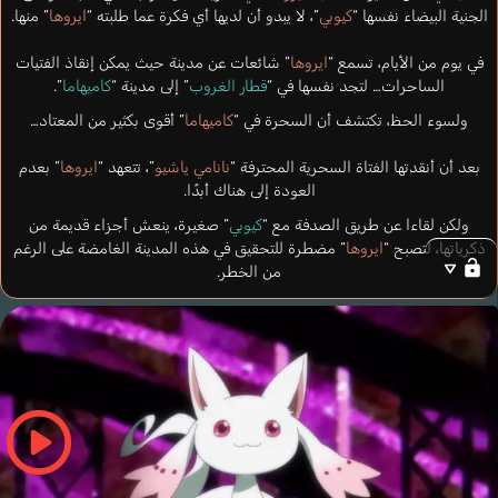
الجنية البيضاء نفسها “
كيوبي
”، لا يبدو أن لديها أي فكرة عما طلبته “
ايروها
” منها.
في يوم من الأيام، تسمع “
ايروها
” شائعات عن مدينة حيث يمكن إنقاذ الفتيات
الساحرات… لتجد نفسها في “
قطار الغروب
” إلى مدينة “
كاميهاما
”.
ولسوء الحظ، تكتشف أن السحرة في “
كاميهاما
” أقوى بكثير من المعتاد…
بعد أن أنقدتها الفتاة السحرية المحترفة “
نانامي ياشيو
”، تتعهد “
ايروها
” بعدم
العودة إلى هناك أبدًا.
ولكن لقاءا عن طريق الصدفة مع “
كيوبي
” صغيرة، ينعش أجزاء قديمة من
ذكرياتها، لتصبح “
ايروها
” مضطرة للتحقيق في هذه المدينة الغامضة على الرغم
من الخطر.