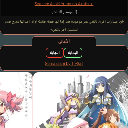
Season: Asaki Yume no Akatsuki
(الموسم الثالث)
-أي إصدارات أخرى للأنمي غير موجودة هنا، إما أنها قصة جانبية أو أن أحداثها تندرج ضمن
تسلسل أخر للأنمي-
الأغاني
البداية
النهاية
Gomakashi by TrySail