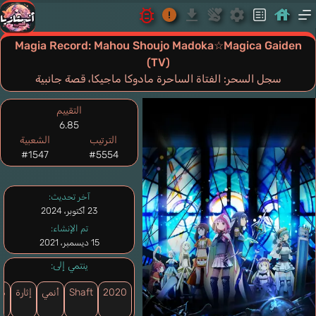
Magia Record: Mahou Shoujo Madoka☆Magica Gaiden
(TV)
سجل السحر: الفتاة الساحرة مادوكا ماجيكا، قصة جانبية
التقييم
6.85
الترتيب
الشعبية
#1547
#5554
آخر تحديث:
23 أكتوبر، 2024
تم الإنشاء:
15 ديسمبر، 2021
ينتمي إلى:
2020
Shaft
أنمي
إثارة
در