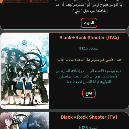
بـ”كاونتر هيوج آرمز” أو “تشارمز“.بعد أن تم
Herington Marieve
Martelli Carla
Izquierdo Stefanie
إنقاذها من قبل “ليلي”...
إنجليزي
برتغالي
إسباني
المزيد
Akino Kaede
Ohashi Ayaka
Black★Rock Shooter (OVA)
النسبة: 12.5%
هذا الأنمي غير متوفر على قاعدة بياناتنا حاليا.
نقوم بتوسيع قاعدة البيانات وإضافة المزيد من
الأنميات كل يوم، إن كنت ترغب أن نعطي
الأولوية لهذا الأنمي اضغط هنا
إبلاغ
Black★Rock Shooter (TV)
النسبة: 12.5%