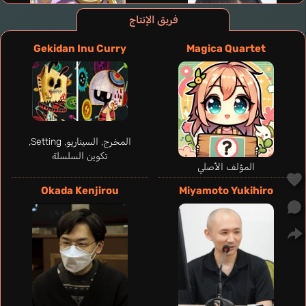
فريق الإنتاج
Gekidan Inu Curry
Magica Quartet
المخرج, السيناريو, Setting,
تكوين السلسلة
المؤلف الأصلي
Okada Kenjirou
Miyamoto Yukihiro
Kalbhenn Lea
Piedra Estefanía
Carvalho Nina
Freeman Lizzie
ألماني
إنجليزي
برتغالي
إسباني
Nanami Yachiyo
Amamiya Sora