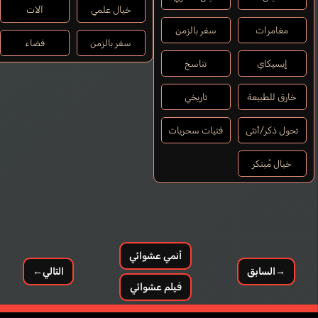
خيال علمي
آلات
مغامرات
سفر بالزمن
سفر بالزمن
فضاء
إيسيكاي
تناسخ
خارق للطبيعة
تاريخي
تحول ذكر/أنثى
فتيات سحريات
خيال مُبتكر
أنمي عشوائي
→
السابق
التالي
←
فيلم عشوائي