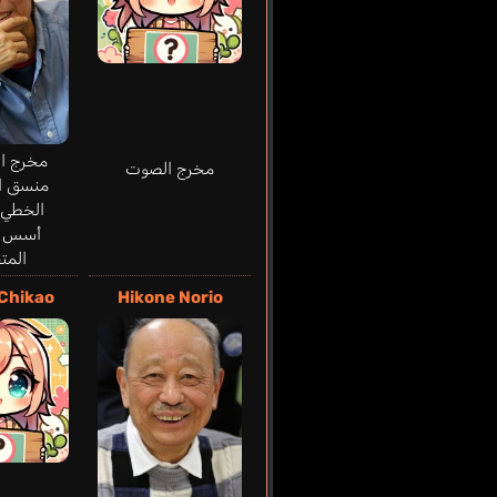
مخرج ال
مخرج الصوت
منسق ال
الخطي,
أسس ا
المت
 Chikao
Hikone Norio