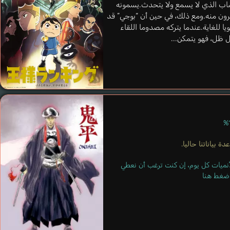
لشاب الذي لا يسمع ولا يتحدث.يسمونه
رون منه.ومع ذلك، في حين أن “بوجي” قد
 قويا للغاية.عندما يتركه مصدوما اللقاء
ظل، فهو يتمكن...
ة بياناتنا حاليا.
لأنميات كل يوم، إن كنت ترغب أن نعطي
 اضغط هنا