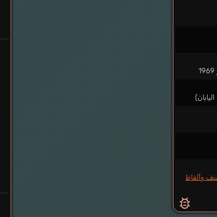
من عنف وألفاظ