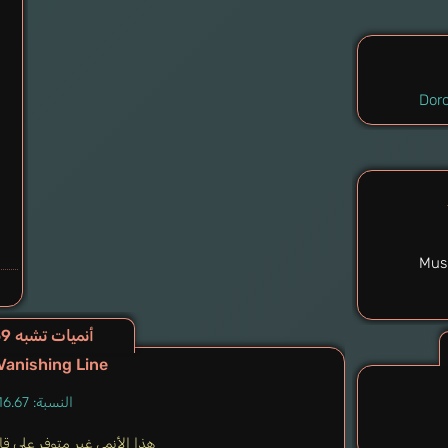
Doro
Mush
أنميات تشبه Dororo to Hyakkimaru 1969
Vanishing Line
النسبة: 16.67%
هذا الأنمي غير متوفر على قاعد