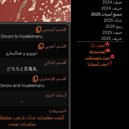
صيف 2024
خريف 2024
جميع أنميات 2025
شتاء 2025
ربيع 2025
الاسم الرسمي
صيف 2025
Dororo to Hyakkimaru
خريف 2025
أفضل 10
الاسم العربي
الموسوعة
دورورو و هياكيمارو
بحث وتصنيفات
الاسم الياباني
نبض أنستازيا
どろろと百鬼丸
الاسم الإنجليزي
Dororo and Hyakkimaru
أسماء أخرى
–
التصنيفات
أكشن
،
مغامرات
،
خيال
،
تاريخي
،
مخلوقا
ساموراي
،
شونين