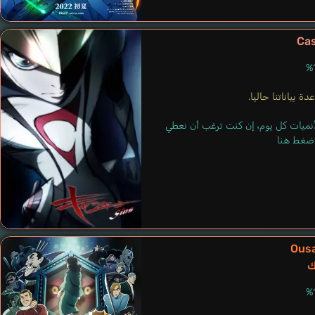
Jukai
Cas
ة بياناتنا حاليا.
لأنميات كل يوم، إن كنت ترغب أن نعطي
 اضغط هنا
Ous
Kagemitsu Daigo
ك
Naya Gorou