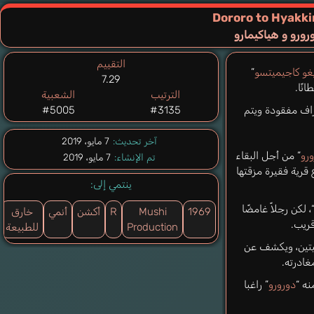
Dororo to Hyakk
رورو و هياكيمارو
التقييم
غو كاجيميتسو
”
7.29
الترتيب
الشعبية
راف مفقودة ويتم
#3135
#5005
آخر تحديث:
7 مايو، 2019
ورو
” من أجل البقاء
تم الإنشاء:
7 مايو، 2019
قرية فقيرة مزقتها
ينتمي إلى:
، لكن رجلاً غامضًا
1969
Mushi
R
أكشن
أنمي
خارق
قريب.
Production
للطبيعة
عيتين، ويكشف عن
غادرته.
نه “
دورورو
” راغبا