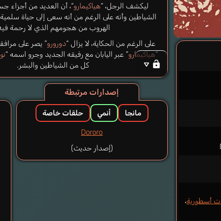
ليكشف الرجل، “
هياكيمارو
“، أن العديد من أجزاء ج
الشياطين وأنه على الرغم من أنه سعى إلى حياة سلمية، 
الهروب من هجومهم الذي لا رحمة فيه
على الرغم من الحكاية، لا يزال “
دورورو
” يصر على مرافقت
“
هياكيمارو
” عبر اليابان مع رفيقه الجديد وجرو اسمه “
نوت
كل من الشياطين والبشر.
إصدارات مرتبطة
مانجا
أنمي
حلقات خاصة
Dororo
(إصدار حديث)
ت أسطورية
،