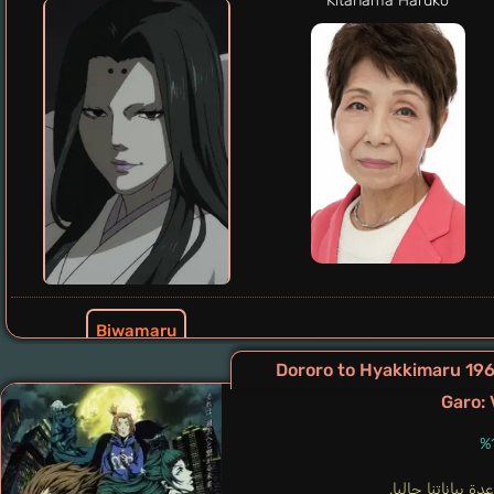
Kitahama Haruko
Biwamaru
Takiguchi Junpei
Garo: 
ة بياناتنا حاليا.