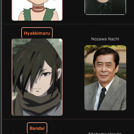
Hyakkimaru
Nozawa Nachi
Bandai