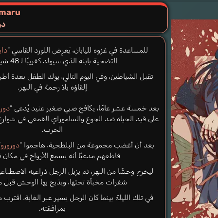
imaru
دو
للمساعدة في غزوه لليابان، يَعرِض اللورد القاسي “
داي
التضحية بابنه الذي سيولد كقريبًا لـ48 شيطانًا.
تقبل الشياطين، وفي اليوم التالي، يولد الطفل بعدة أط
إلقاؤه بلا رحمة في النهر.
بعد خمسة عشر عامًا، يكافح صبي صغير عنيد يُدعى “
دور
على قيد الحياة ضد الجوع والساموراي القمعي في شوارع 
الحرب.
بعد أن أغضب مجموعة من البلطجية، هاجموا “
دورورو
“
قاطعهم مدعيًا أنه يسمع الأرواح في مكان 
ليخرج وحشًا من النهر، ثم يزيل الرجل ذراعيه الاصطنا
شفرات مخبأة تحتها، ويذبح بها الوحش قبل م
في تلك الليلة بينما كان الرجل يسير عبر الغابة، اقترب م
بمرافقته.