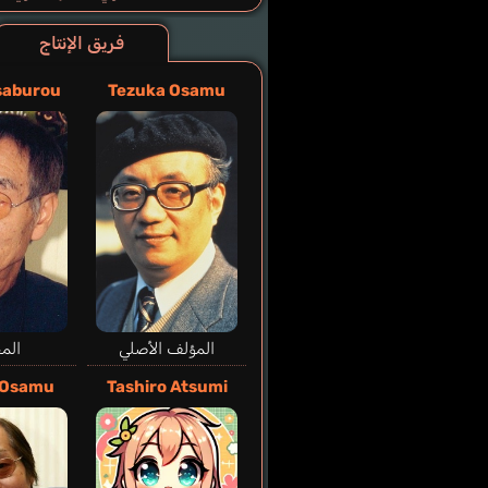
فريق الإنتاج
isaburou
Tezuka Osamu
المؤلف الأصلي
الم
 Osamu
Tashiro Atsumi