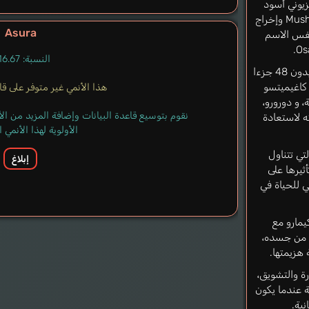
و أنمي تلفزيوني أسود
وأبيض من إنتاج استوديو Mushi Production وإخراج
Asura
انغا بنفس الاسم
النسبة: 16.67%
يحكي الأنمي قصة هياكيمارو، الذي وُلِد بدون 48 جزءا
كاغيميتسو
هذا الأنمي غير متوفر على قاعد
 و دورورو،
نقوم بتوسيع قاعدة البيانات وإضافة المزيد من ا
 لاستعادة
الأولوية لهذا الأنمي
تي تتناول
إبلاغ
ثيرها على
 للحياة في
مارو مع
 من جسده،
 هزيمتها.
ة والتشويق،
 عندما يكون
ية.