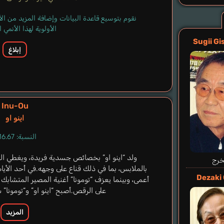
نقوم بتوسيع قاعدة البيانات وإضافة المزيد من ا
الأولوية لهذا الأنمي
Sugii G
إبلاغ
Inu-Ou
اينو او
النسبة: 16.67%
ولد “اينو او” بخصائص جسدية فريدة، ويغطي ا
خرج
بالملابس، بما في ذلك قناع على وجهه.في أحد الأيام،
Dezaki
أعمى، وبينما يعزف “تومونا” أغنية المصير المتشابك 
على الرقص.أصبح “اينو او” و“تومونا”
المزيد