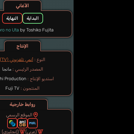
الأغاني
البداية
النهاية
ro no Uta
by Toshiko Fujita
الإنتاج
النوع :
أنمي تلفزيوني (TV)
المصدر الرئيسي :
مانجا
استديو الإنتاج :
i Production
المنتجون :
Fuji TV
روابط خارجية
الموقع الرسمي
(عربي)
(إنجليزي)