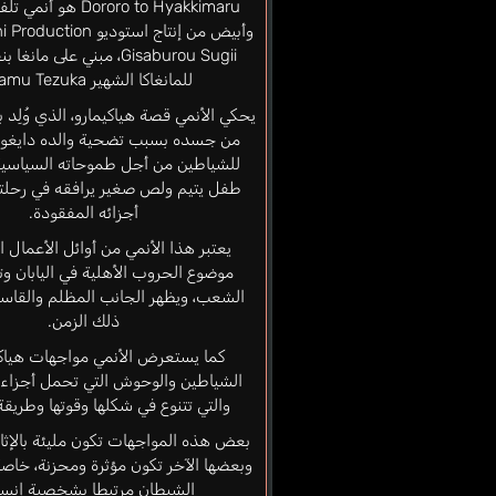
Dororo to Hyakkimaru ه
Gisaburou Sugii، مبني على م
للمانغاكا الشهير Osamu Tezuka.
من جسده بسبب تضحية والده دايغو 
للشياطين من أجل طموحاته السياسية،
طفل يتيم ولص صغير يرافقه في رحلته
أجزائه المفقودة.
يعتبر هذا الأنمي من أوائل الأعمال ال
موضوع الحروب الأهلية في اليابان وتأ
الشعب، ويظهر الجانب المظلم والقاسي
ذلك الزمن.
كما يستعرض الأنمي مواجهات هياكي
الشياطين والوحوش التي تحمل أجزاء
والتي تتنوع في شكلها وقوتها وطريقة
بعض هذه المواجهات تكون مليئة بالإثار
وبعضها الآخر تكون مؤثرة ومحزنة، خاصة
الشيطان مرتبطا بشخصية إنسان