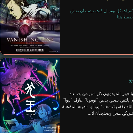
لأنميات كل يوم، إن كنت ترغب أن نعطي
 اضغط هنا
Donburi Magnate
Mine Eken
لبالغون المرعوبون كل شبر من جسده
 يلتقي بصبي يدعى “تومونا”، عازف “بيوا”
اللطيفة، يكتشف “اينو او” قدرته المذهلة
 شريكي عمل وصديقان لا...