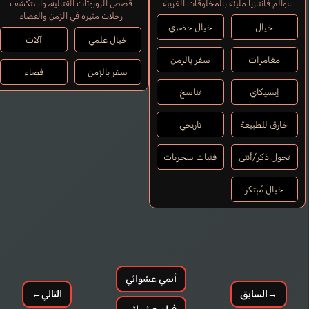
عوالم فانتازيا مليئة بالمخلوقات الغريبة
قصص الروبوتات القتالية، واستكشف
رحلات مثيرة في الزمن والفضاء
خيال
خيال حضري
خيال علمي
آلات
مغامرات
سفر بالزمن
سفر بالزمن
فضاء
إيسيكاي
تناسخ
خارق للطبيعة
تاريخي
تحول ذكر/أنثى
فتيات سحريات
خيال مُبتكر
أنمي عشوائي
→
السابق
التالي
←