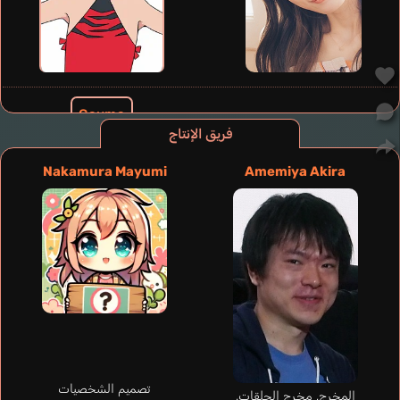
Gauma
Hamano Daiki
فريق الإنتاج
Nakamura Mayumi
Amemiya Akira
Gridman
Midorikawa Hikaru
تصميم الشخصيات
المخرج, مخرج الحلقات,