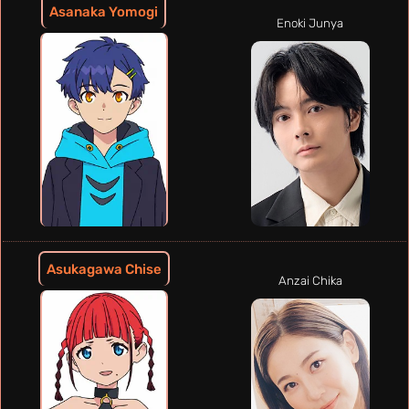
Asanaka Yomogi
Enoki Junya
Asukagawa Chise
Anzai Chika