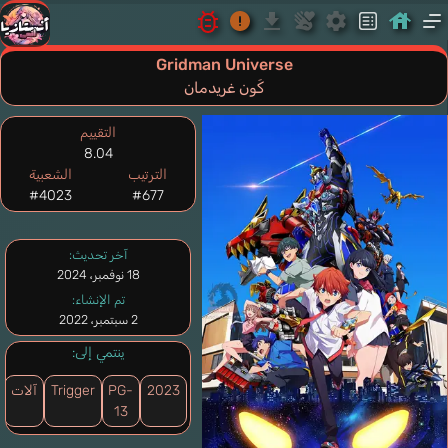
Gridman Universe
كَون غريدمان
التقييم
8.04
الترتيب
الشعبية
#4023
#677
آخر تحديث:
18 نوفمبر، 2024
تم الإنشاء:
2 سبتمبر، 2022
ينتمي إلى:
2023
PG-
Trigger
آلات
13