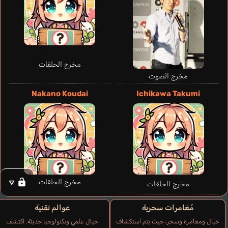
Minami Yume
Wakayama Shion
مخرج الحلقات
مخرج الصوت
Nakano Koudai
Ichikawa Takumi
مخرج الحلقات
Takarada Rikka
مخرج الحلقات
Miyamoto Yume
مُغامرات سحرية
عوالم تقنية
خيال ومغامرة وسحر، حيث يتم استكشاف
خيال علمي وتكنولوجيا حديثة. اكتشف