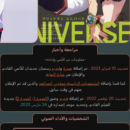
مراجعة وأخبار
-معلومات عن الأنمي وإنتاجه-
تحديث 10 فبراير 2023 :
تم إضافة
صورة
و
فيديو
رسميان جديدان للأنمي القادم،
والإعلان عن
شارة النهاية
.
كما قمنا بإضافة
الشخصيات الرئيسية ومؤديي أصواتهم
والذين قد تم الإعلان
عنهم في وقت سابق.
تحديث 20 نوفمبر 2022 :
تم إضافة
فيديو
وصور (
الصورة 1
،
الصورة 2
) جديدة
للفيلم القادم، وتحديد موعد إصداره في
24 مارس 2023
.
الشخصيات والأداء الصوتي