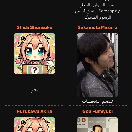
منسق السيناريو الخطي,
Screenplay, منسق أسس
الرسوم المتحركة
Shida Shunsuke
Sakamoto Masaru
Hibiki Yuuta
Hirose Yuuya
منتج
تصميم الشخصيات
Furukawa Akira
Gou Fumiyuki