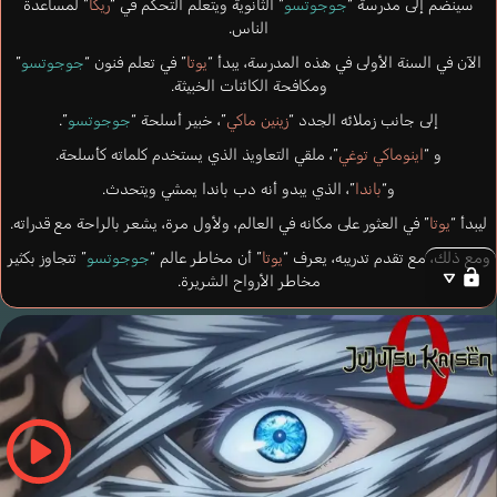
سينضم إلى مدرسة “
جوجوتسو
” الثانوية ويتعلم التحكم في “
ريكا
” لمساعدة
الناس.
الآن في السنة الأولى في هذه المدرسة، يبدأ “
يوتا
” في تعلم فنون “
جوجوتسو
”
ومكافحة الكائنات الخبيثة.
إلى جانب زملائه الجدد “
زينين ماكي
”، خبير أسلحة “
جوجوتسو
”.
و “
اينوماكي توغي
”، ملقي التعاويذ الذي يستخدم كلماته كأسلحة.
و“
باندا
”، الذي يبدو أنه دب باندا يمشي ويتحدث.
ليبدأ “
يوتا
” في العثور على مكانه في العالم، ولأول مرة، يشعر بالراحة مع قدراته.
ومع ذلك، مع تقدم تدريبه، يعرف “
يوتا
” أن مخاطر عالم “
جوجوتسو
” تتجاوز بكثير
مخاطر الأرواح الشريرة.