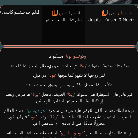
فيلم جوجيتسو كايسن 0
الاسم الرسمي
الاسم العربي
Jujutsu Kaisen 0 Movie
فيلم قتال السحر صفر
“
اوكوتسو يوتا
” مسكون.
منذ وفاة صديقة طفولته “
ريكا
” في حادث مروري، ظل شبحها عالقًا معه.
لكن روحها لا تظهر كما عرفها “
يوتا
” من قبل.
بدلاً من ذلك، تظهر ككيان وحشي وقوي يحميه بشدة.
غير قادر على السيطرة على سلوك “
ريكا
” العنيف، يجعل “
يوتا
” عاجز عن وقف
إراقة الدماء الناجم عن انتقامها الوحشي.
نتيجة لذلك، عندما ألقي القبض عليه من قبل سحرة “
جوجوتسو
”، حماة العالم
السريين المدربين على محاربة الكيانات مثل “
ريكا
”، يرغب “
يوتا
” في أن يكون
معزولًا تمامًا حتى لا يتأذى أي شخص آخر.
ومع ذلك، فإن سيد السحر “
غوجو ساتورو
”، لديه خطط مختلفة بالنسبة له،