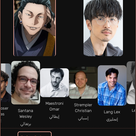
Maestroni
Strempler
oser
Omar
Le
Santana
Christian
Lang Lex
ias
Wesley
إيطالي
إسباني
إنجليزي
أ
برتغالي