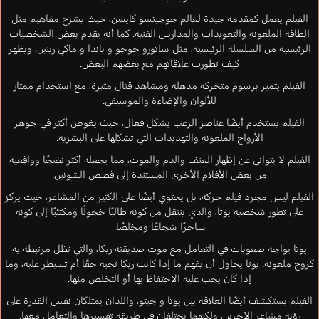
الفيلم يعمل كمقدمة جيدة لعالم جوجيتسو كايسن، حيث يشرح مفاهيم مثل
الطاقة الملعونة والتعويذات والمدارس الفنية. كما أنه يقدم بعض الشخصيات
الرئيسية من السلسلة الرئيسية، مثل ساتورو جوجو و باندا و ماكي زينين، ويظهر
كيف تطورت علاقاتهم مع بعضهم البعض.
الفيلم يتميز برسوم متحركة مذهلة ومشاهد قتال مثيرة، مع استخدام ممتاز
للألوان والإضاءة والموسيقى.
الفيلم يستخدم أيضًا عناصر الرعب بشكل فعال، حيث يغوص أكثر في جوهر
الأرواح الملعونة والتهديدات التي تشكلها على البشرية.
الفيلم لا يتوانى عن إظهار العنف والدم والموت، مما يجعله أكثر نضجًا وواقعية
من بعض الأفلام الأخرى المستندة إلى قصص الشونين.
الفيلم ليس مجرد فيلم حركة، بل يحتوي أيضًا على الكثير من المشاعر، حيث يركز
على تطور شخصية يوتا، والذي ينتقل من كونه طالبًا خجولًا ومكتئبًا إلى كونه
ساحرًا شجاعًا ومخلصًا.
يوتا يواجه صعوبات في التعامل مع موت صديقته ريكا، والتي تظل مرتبطة به
كروح ملعونة. يوتا يحاول أن يفهم ما إذا كانت ريكا تحبه حقًا أم تسيطر عليه، وما
إذا كان يجب عليه الاحتفاظ بها أو التخلص منها.
الفيلم يستكشف أيضًا العلاقة بين يوتا و جيتو، واللذان يمتلكان نفس القدرة على
رؤية مشاعر الآخرين، ولكنهما يختلفان في طريقة تفسيرها والتعامل معها.