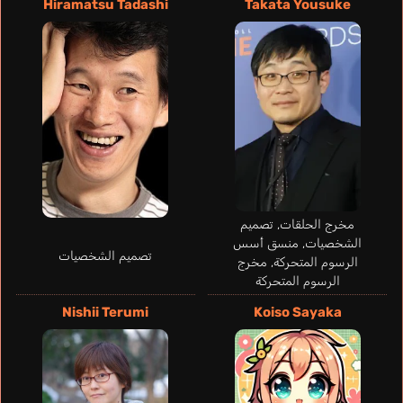
Hiramatsu Tadashi
Takata Yousuke
إنجليزي
إيطالي
برتغالي
إسباني
أ
Inumaki Toge
Uchiyama Kouki
مخرج الحلقات, تصميم
الشخصيات, منسق أسس
تصميم الشخصيات
الرسوم المتحركة, مخرج
الرسوم المتحركة
Nishii Terumi
Koiso Sayaka