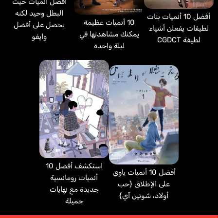
أفضل أنميات حيث
البطل وحيد لكنه
أفضل 10 أنميات بنات
10 أنميات عظيمة
يحصل على أفضل
لطيفات يفعلن أشياء
يمكنك مشاهدتها في
وايفو
لطيفة CGDCT
ليلة واحدة
استكشف أفضل 10
أفضل 10 أنميات ياوي
أنميات رومانسية
على الإطلاق {حب
جديدة مع نهايات
أولاد، شونين آي}
جميلة