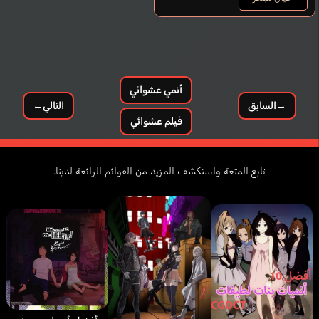
أنمي عشوائي
→
السابق
التالي
←
فيلم عشوائي
تابع المتعة واستكشف المزيد من القوائم الرائعة لدينا.
McKee Kayleigh
Darazi Estelle
إنجليزي
فرنسي