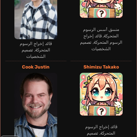
Rodríguez
iguel
Ramírez Ángel
l
Pozzi Stefano
L
Mobus Xander
Bougleux Erick
Iván
إس
إيطالي
إنجليزي
برتغالي
إسباني
منسق أسس الرسوم
المتحركة, قائد إخراج
Okkotsu Yuuta
Ogata Megumi
الرسوم المتحركة, تصميم
قائد إخراج الرسوم
الشخصيات
المتحركة, تصميم
الشخصيات
Cook Justin
Shimizu Takako
قائد إخراج الرسوم
المتحركة, تصميم