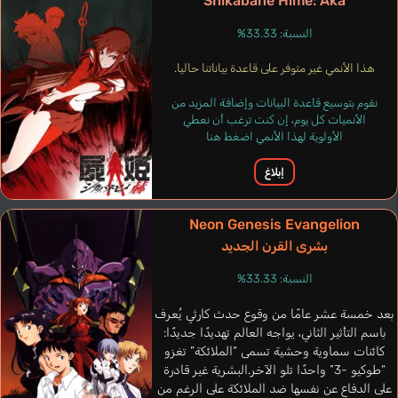
Shikabane Hime: Aka
النسبة: 33.33%
هذا الأنمي غير متوفر على قاعدة بياناتنا حاليا.
نقوم بتوسيع قاعدة البيانات وإضافة المزيد من
الأنميات كل يوم، إن كنت ترغب أن نعطي
Cuevas
Borgerth
Brusamonti
Rudd Matthew
الأولوية لهذا الأنمي اضغط هنا
Roberto
ann
B
Eduardo
Matteo
David
el
J
إسباني
برتغالي
إيطالي
إنجليزي
إبلاغ
أ
Zenin Maki
Neon Genesis Evangelion
Komatsu Mikako
بشرى القرن الجديد
النسبة: 33.33%
بعد خمسة عشر عامًا من وقوع حدث كارثي يُعرف
باسم التأثير الثاني، يواجه العالم تهديدًا جديدًا:
كائنات سماوية وحشية تسمى “الملائكة” تغزو
“طوكيو -3” واحدًا تلو الآخر.البشرية غير قادرة
على الدفاع عن نفسها ضد الملائكة على الرغم من