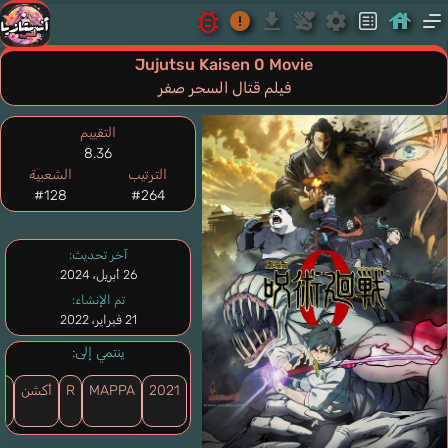
Jujutsu Kaisen 0 Movie
فيلم قتال السحر صفر
التقييم
8.36
الترتيب
الشعبية
#128
#264
آخر تحديث:
26 أبريل، 2024
تم الإنشاء:
21 فبراير، 2022
ينتمي إلى:
2021
MAPPA
R
أكشن
خي