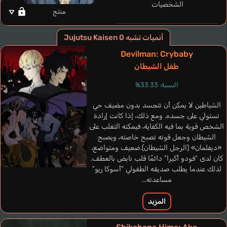
الشخصيات
منتج
أنميات تشبه Jujutsu Kaisen 0
Hernández
McKee
Ramora Diego
mann
González
Kayleigh
Devilman: Crybaby
Talamo Alessio
Car
o
Sammir
إسباني
إنجليزي
إيطالي
طفل الشيطان
بر
إسباني
النسبة: 33.33%
Panda
Seki Tomokazu
الشياطين لا يمكن أن تتجسد بدون مضيف حي
تستولي على جسده. ومع ذلك، إذا كانت إرادة
الشخص قوية بما فيه الكفاية، فيمكنه التغلب على
الشيطان وجعل قوته تصبح خاصته، ويصبح
«ديفلمان» (الرجل الشيطان).ضعيف ومتواضع،
كان لدى “فودو أكيرا” دائمًا قلب نابض بالعطف.
لذلك عندما يطلب صديقه الطفولي “أسوكا ريو”
مساعدته...
المزيد