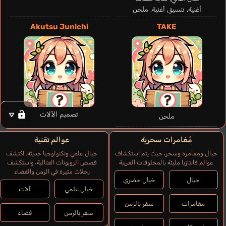
Koshimizu Ami
أغنية, تنسيق أغنية, ملحن
Akutsu Junichi
TAKE
تصميم الآلات
ملحن
مُغامرات سحرية
عوالم تقنية
خيال ومغامرة وسحر، حيث يتم استكشاف
خيال علمي وتكنولوجيا حديثة. اكتشف
عوالم فانتازيا مليئة بالمخلوقات الغريبة
قصص الروبوتات القتالية، واستكشف
رحلات مثيرة في الزمن والفضاء
خيال
خيال حضري
خيال علمي
آلات
Tarín Sílvia
Bautz Julia
مغامرات
سفر بالزمن
إسباني
ألماني
سفر بالزمن
فضاء