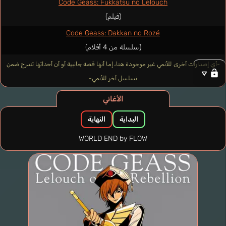
Code Geass: Fukkatsu no Lelouch
(فيلم)
Code Geass: Dakkan no Rozé
(سلسلة من 4 أفلام)
-أي إصدارات أخرى للأنمي غير موجودة هنا، إما أنها قصة جانبية أو أن أحداثها تندرج ضمن
تسلسل أخر للأنمي-
الأغاني
البداية
النهاية
WORLD END by FLOW