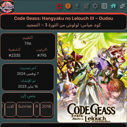
Code Geass: Hangyaku no Lelouch III – Oudou
كود جياس: لولوش من الثورة 3 – التمجيد
التقييم
7.96
الترتيب
الشعبية
#2335
#795
آخر تحديث:
7 نوفمبر، 2024
تم الإنشاء:
16 يناير، 2023
ينتمي إلى:
2018
R
Sunrise
آلات
أك