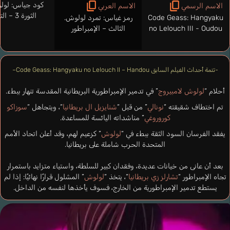
كود جياس: لو
الاسم الرسمي
الاسم العربي
الثورة 3 – التمجيد
Code Geass: Hangyaku
رمز غياس: تمرد لولوش.
no Lelouch III - Oudou
الثالث – الإمبراطور
-تتمة أحداث الفيلم السابق Code Geass: Hangyaku no Lelouch II – Handou–
أحلام “
لولوش لامبيروج
” في تدمير الإمبراطورية البريطانية المقدسة تنهار ببطء.
تم اختطاف شقيقته “
نونالي
” من قبل “
شنايزيل ال بريطانيا
“، ويتجاهل “
سوزاكو
كوروروغي
” مناشداته اليائسة للمساعدة.
يفقد الفرسان السود الثقة ببطء في “
لولوش
” كزعيم لهم، وقد أعلن اتحاد الأمم
المتحدة الحرب شاملة على بريطانيا.
بعد أن عانى من خيانات عديدة، وفقدان كبير للسلطة، واستياء متزايد باستمرار
تجاه الإمبراطور “
تشارلز زي بريطانيا
“، يتخذ “
لولوش
” المشلول قرارًا نهائيًا: إذا لم
يستطع تدمير الإمبراطورية من الخارج، فسوف يأخذها لنفسه من الداخل.