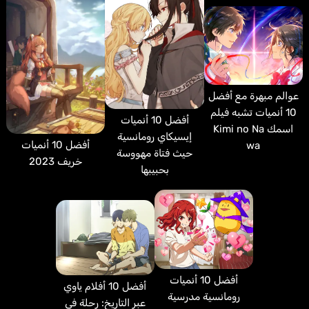
عوالم مبهرة مع أفضل
10 أنميات تشبه فيلم
أفضل 10 أنميات
اسمك Kimi no Na
إيسيكاي رومانسية
أفضل 10 أنميات
wa
حيث فتاة مهووسة
خريف 2023
بحبيبها
Torrent Darío
إسباني
Ashford Milly
Ohara Sayaka
أفضل 10 أنميات
أفضل 10 أفلام ياوي
رومانسية مدرسية
عبر التاريخ: رحلة في