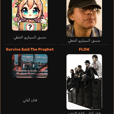
Ohara Sayaka
Fukuyama Jun
منسق السيناريو الخطي
منسق السيناريو الخطي
Survive Said The Prophet
FLOW
Esteve Álvaro
فنان أغاني
إسباني
Stadtfeld Kallen
فنان أغاني, كتابة كلمات