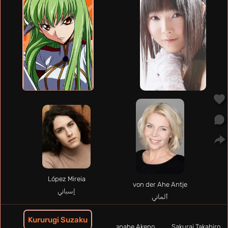
López Mireia
von der Ahe Antje
إسباني
ألماني
Kururugi Suzaku
Watanabe Akeno
Sakurai Takahiro