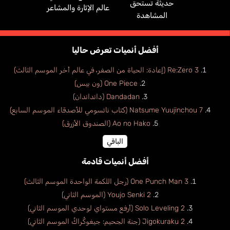
حديثة تستحق
عالم الإثارة والمشاعر
المشاهدة
أفضل أنميات تعرض حاليا
Re:Zero 3 (إعادة: الحياة من الصفر، في عالم أخر الموسم الثالث)
One Piece (ون بيس)
Dandadan (دانداندان)
Natsume Yuujinchou 7 (كتاب ناتسومي للأصدقاء الموسم السابع)
Ao no Hako (الصندوق الأزرق)
Carbonell Lidia
الباقي
إسباني
أفضل أنميات قادمة
One Punch Man 3 (رجل اللكمة الواحدة الموسم الثالث)
Youjo Senki 2 (الموسم الثاني)
Solo Leveling 2 (أرفع مستواي لوحدي الموسم الثاني)
Jigokuraku 2 (جنة الجحيم: جيغوكُراكُ الموسم الثاني)