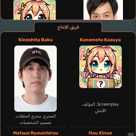
فريق الإنتاج
Kinoshita Baku
Konomoto Kazuya
Taki Pierre
Housenka
Screenplay, المؤلف
الأصلي
المخرج, مخرج الحلقات,
تصميم الشخصيات
Matsuo Ryouichirou
Itou Kinue