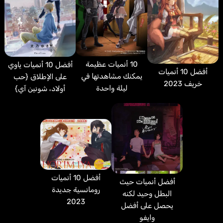
10 أنميات عظيمة
أفضل 10 أنميات ياوي
أفضل 10 أنميات
يمكنك مشاهدتها في
على الإطلاق {حب
خريف 2023
ليلة واحدة
أولاد، شونين آي}
أفضل 10 أنميات
أفضل أنميات حيث
رومانسية جديدة
البطل وحيد لكنه
2023
يحصل على أفضل
وايفو