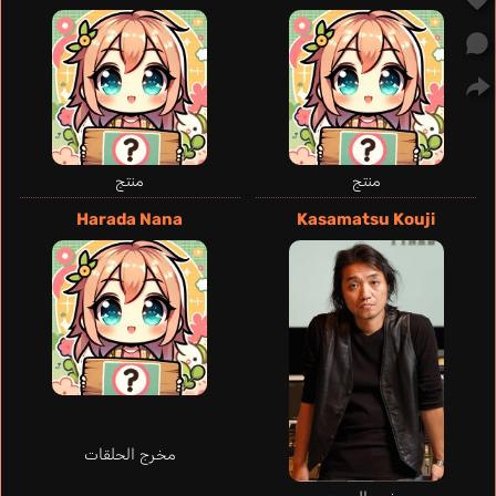
منتج
منتج
Leblan Jean-Pierre
فرنسي
Harada Nana
Kasamatsu Kouji
Hanae Natsuki
Kensuke
مخرج الحلقات