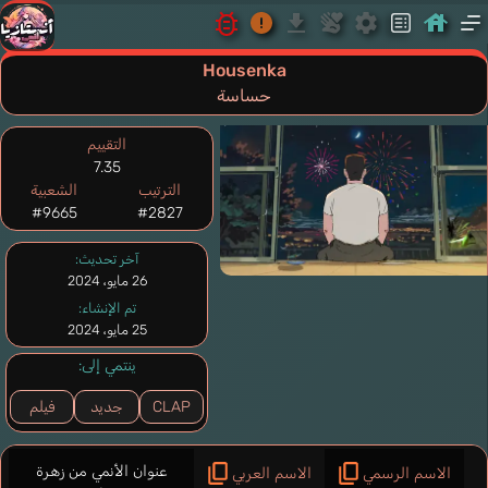
Housenka
حساسة
التقييم
7.35
الترتيب
الشعبية
#9665
#2827
آخر تحديث:
26 مايو، 2024
تم الإنشاء:
25 مايو، 2024
ينتمي إلى:
CLAP
جديد
فيلم
عنوان الأنمي من زهرة
الاسم الرسمي
الاسم العربي