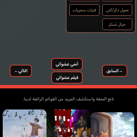
تحول ذكر/أنثى
فتيات سحريات
خيال مُبتكر
أنمي عشوائي
→
السابق
التالي
←
فيلم عشوائي
تابع المتعة واستكشف المزيد من القوائم الرائعة لدينا.