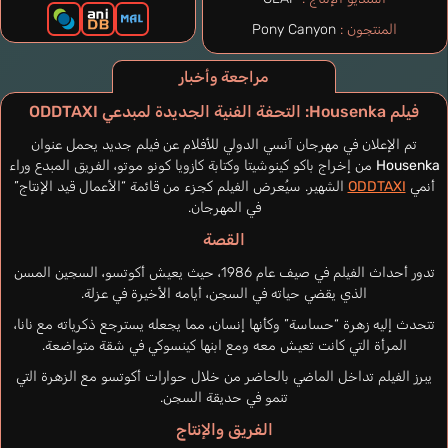
المنتجون :
Pony Canyon
مراجعة وأخبار
فيلم Housenka: التحفة الفنية الجديدة لمبدعي ODDTAXI
تم الإعلان في مهرجان آنسي الدولي للأفلام عن فيلم جديد يحمل عنوان
Housenka
من إخراج باكو كينوشيتا وكتابة كازويا كونو موتو، الفريق المبدع وراء
أنمي
ODDTAXI
الشهير. سيُعرض الفيلم كجزء من قائمة “الأعمال قيد الإنتاج”
في المهرجان.
القصة
تدور أحداث الفيلم في صيف عام 1986، حيث يعيش أكوتسو، السجين المسن
الذي يقضي حياته في السجن، أيامه الأخيرة في عزلة.
تتحدث إليه زهرة “حساسة” وكأنها إنسان، مما يجعله يسترجع ذكرياته مع نانا،
المرأة التي كانت تعيش معه ومع ابنها كينسوكي في شقة متواضعة.
يبرز الفيلم تداخل الماضي بالحاضر من خلال حوارات أكوتسو مع الزهرة التي
تنمو في حديقة السجن.
الفريق والإنتاج