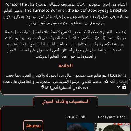
الفيلم من إنتاج استوديو CLAP المعروف بأعماله المميزة مثل
Pompo: The
Cinéphile
و
The Tunnel to Summer, the Exit of Goodbyes
. يتميز الفيلم
بمدة عرض تصل إلى 75 دقيقة، وهو من إخراج باكو كينوشيتا وكتابة كازويا كونو
موتو، مع فن المفاهيم من تصميم ميشينو تيوجي.
يُعد هذا الفيلم فرصة رائعة لمحبي الأنمي لاستكشاف أعمال فنية تحمل عمقًا
دراميًا وإنسانيًا نادرًا. ستكون هناك فرصة للتعرف على قصص مميزة وحبكات
درامية تعكس جوانب مختلفة من الحياة اليابانية. لذا، يُنصح بشدة بمتابعة
التحديثات والتفاصيل على موقع
أنستازيا أنمي
للحصول على أحدث الأخبار
والمعلومات حول هذا الفيلم المرتقب.
الخاتمة
Housenka
هو فيلم يعد بمستوى عالٍ من الجودة والإبداع الفني، مما يجعله
إضافة رائعة لأي محب للأنمي. ترقبوا المزيد من التحديثات والتفاصيل على هذه
الصفحة في
أنستازيا أنمي
! 🌸🎥
الشخصيات والأداء الصوتي
Tozuka Junki
Kobayashi Kaoru
Akutsu