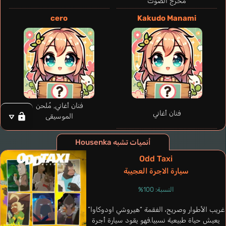
مخرج الصوت
cero
Kakudo Manami
Nakayama Kouta
Konishi
فنان أغاني, مُلحن
فنان أغاني
الموسيقى
أنميات تشبه Housenka
Odd Taxi
Miyazaki Yoshiko
سيارة الاجرة العجيبة
Nagata Nana
Mitsushima Hikari
النسبة: 100%
غريب الأطوار وصريح، الفقمة “هيروشي اودوكاوا”
يعيش حياة طبيعية نسبيا.فهو يقود سيارة أجرة