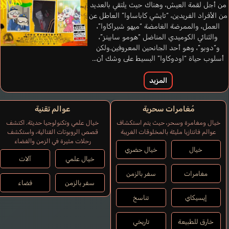
من أجل لقمة العيش، وهناك حيث يلتقي بالعديد
من الأفراد الفريدين، “تايشي كاباساوا” العاطل عن
العمل، والممرضة الغامضة “ميهو شيراكاوا”،
والثنائي الكوميدي المناضل “هومو سابينز”،
و“دوبو”، وهو أحد الجانحين المعروفين.ولكن
أسلوب حياة “اودوكاوا” البسيط على وشك أن...
Yasumoto Hiroki
المزيد
Tsutsumi
مُغامرات سحرية
عوالم تقنية
خيال ومغامرة وسحر، حيث يتم استكشاف
خيال علمي وتكنولوجيا حديثة. اكتشف
عوالم فانتازيا مليئة بالمخلوقات الغريبة
قصص الروبوتات القتالية، واستكشف
رحلات مثيرة في الزمن والفضاء
خيال
خيال حضري
خيال علمي
آلات
مغامرات
سفر بالزمن
سفر بالزمن
فضاء
إيسيكاي
تناسخ
خارق للطبيعة
تاريخي