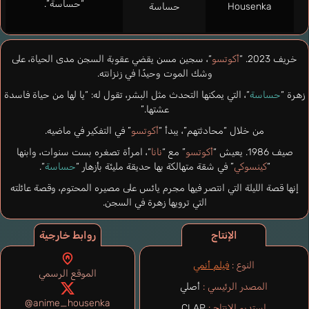
“حساسة”.
Housenka
حساسة
خريف 2023. “
أكوتسو
“، سجين مسن يقضي عقوبة السجن مدى الحياة، على
وشك الموت وحيدًا في زنزانته.
زهرة “
حساسة
“، التي يمكنها التحدث مثل البشر، تقول له: “يا لها من حياة فاسدة
عشتها.”
من خلال “محادثتهم”، يبدأ “
أكوتسو
” في التفكير في ماضيه.
صيف 1986. يعيش “
أكوتسو
” مع “
نانا
“، امرأة تصغره بست سنوات، وابنها
“
كينسوكي
” في شقة متهالكة بها حديقة مليئة بأزهار “
حساسة
“.
إنها قصة الليلة التي انتصر فيها مجرم يائس على مصيره المحتوم، وقصة عائلته
التي ترويها زهرة في السجن.
الإنتاج
روابط خارجية
النوع :
فيلم أنمي
الموقع الرسمي
المصدر الرئيسي :
أصلي
@anime_housenka
استديو الإنتاج :
CLAP