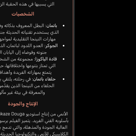
التي يسببها في هذه الحقبة الزم
الشخصيات
باتمان
: البطل المعروف بذكائه وفن
الذي يستخدم تقنياته الحديثة جنب
مهارات النينجا التقليدية لمواجه
الجوكر
: العدو اللدود لباتمان، ا
جنونه وفوضاه إلى اليابان ا
قادة الياكوزا
: مجموعة من الشخص
التي تمتاز بتنوعها واختلافاتها،
يتمتع بمهاراته الفريدة وأهداف
حلفاء باتمان
: في رحلته، يلتقي 
الحلفاء من النينجا الذين يقدّم
والمعرفة في بيئة غير مألو
الإنتاج والجودة
بأسلوبه الفني الفريد. يتميز الفيلم برس
العالية الجودة والمذهلة، والتي تدمج 
الكلاسيكي للأنمي والتكنولوجيا الحديثة