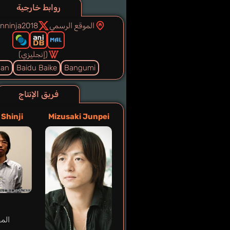
روابط خارجية
الموقع الرسمي
nninja2018
(إنجليزي)
an
Baidu Baike
Bangumi
فريق الإنتاج
 Shinji
Mizusaki Junpei
الم