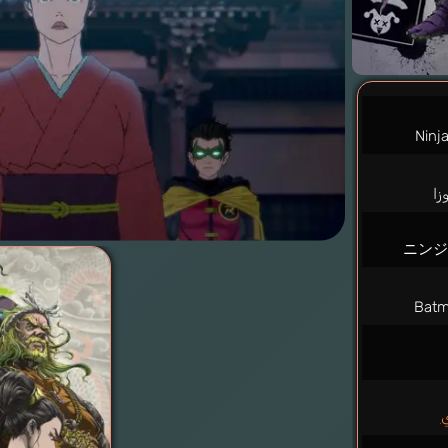
Ninj
زا
ニン
Batm
ي