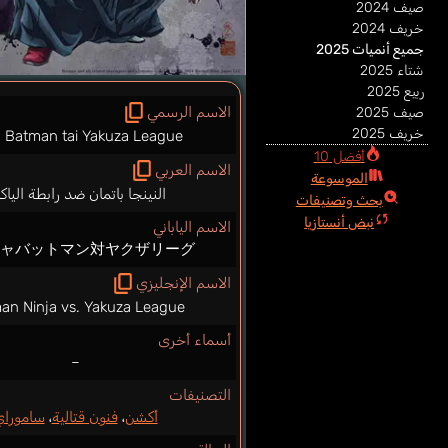
صيف 2024
خريف 2024
جميع أنميات 2025
شتاء 2025
ربيع 2025
الاسم الرسمي
صيف 2025
خريف 2025
a Batman tai Yakuza League
أفضل 10
الاسم العربي
الموسوعة
النينجا باتمان ضد رابطة الياكو
بحث وتصنيفات
نبض أنستازيا
الاسم الياباني
ジャバットマン対ヤクザリーグ
الاسم الإنجليزي
an Ninja vs. Yakuza League
أسماء أخرى
–
التصنيفات
أكشن
،
فنون قتالية
،
سامورا