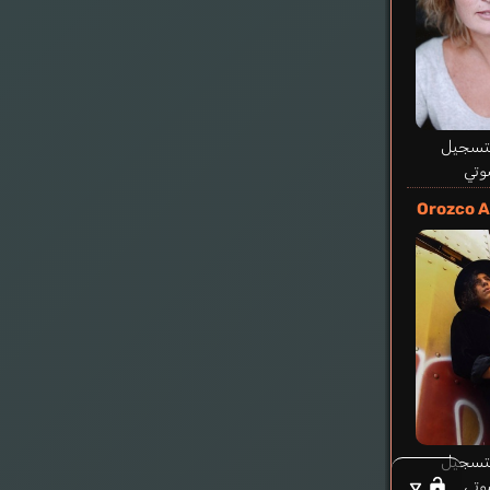
ugus Bryson
إنجليزي
لتسجيل
وتي
Orozco A
لتسجيل
وتي