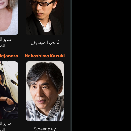
مدير ا
مُلحن الموسيقى
الص
lejandro
Nakashima Kazuki
مدير ا
Screenplay
الص