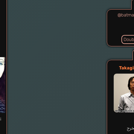
@batma
Doub
Takagi
i
خرج