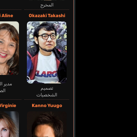
المخرج
 Aline
Okazaki Takashi
مدير ا
تصميم
الص
الشخصيات
Virginie
Kanno Yuugo