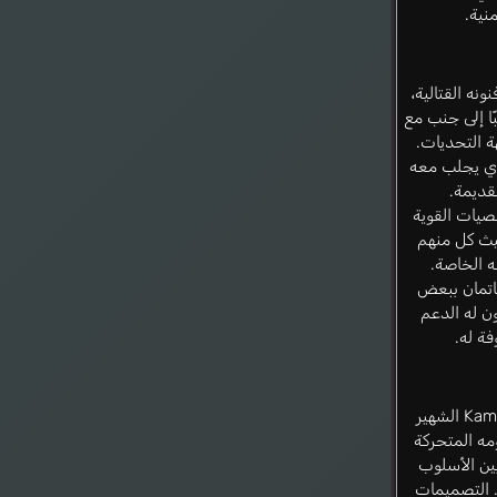
نية.
ونه القتالية،
ًا إلى جنب مع
ة التحديات.
لذي يجلب معه
لقديمة.
يات القوية
 حيث كل منهم
ه الخاصة.
باتمان ببعض
ون له الدعم
hn
فة له.
الأنمي من إنتاج استوديو Kamikaze Douga الشهير
ومه المتحركة
بين الأسلوب
. التصميمات