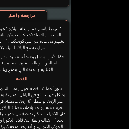
مراجعة وأخبار
“النينجا باتمان ضد رابطة الياكوزا” هو 
الفضول والتساؤلات. كيف يمكن لباتم
الشهير من عالم دي سي كوميكس، أن ي
مواجهة مع الياكوزا اليابانية؟
هذا الأنمي يحمل وعوداً بمغامرة مشو
عالم الغرب وعالم الشرق، مع لمسة 
القتالية والحنكة التي يتمتع بها ب
القصة
تدور أحداث القصة حول باتمان الذي
بشكل غير متوقع في اليابان القديمة بعد
عبر الزمن بواسطة آلة زمن غامضة. في
الغريب عنه، يواجه باتمان عصابة الياكوز
على الأحياء وتحكم بقبضة من حديد. ولت
يجد أن هناك رابطة بين قادة الياكوزا وع
الجوكر، الذي يبدو أنه يجد متعة كبير