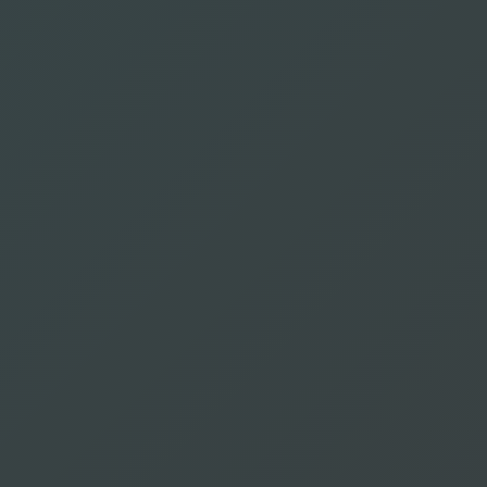
Fabregat
Germán
Métraux Bernard
Franco Hércules
Swasey Jo
إسباني
إنجليزي
برتغالي
فرنسي
Allen
Bartholomew
Hiyama Nobuyuki
Henry