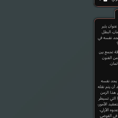
عنوان يثير
ان، البطل
جد نفسه في
قة تجمع بين
aniels Joe
من الفنون
إنجليزي
اتمان.
 يجد نفسه
 أن يتم نقله
 هذا الزمن
ا التي تسيطر
عقيد الأمور،
دوه الأزلي،
ة في الفوضى