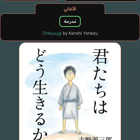
الأغاني
مُدرجة
Chikyuugi
by Kenshi Yonezu