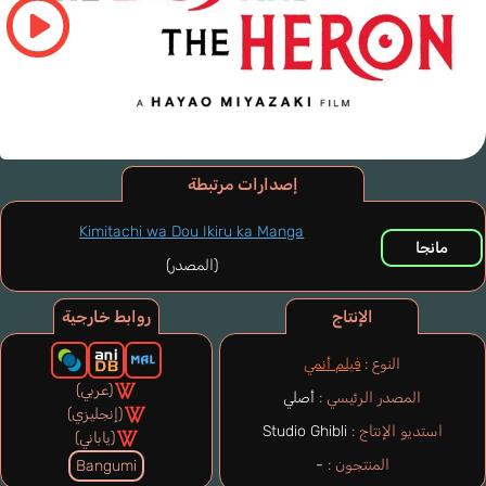
إصدارات مرتبطة
Kimitachi wa Dou Ikiru ka Manga
مانجا
(المصدر)
الإنتاج
روابط خارجية
النوع :
فيلم أنمي
(عربي)
المصدر الرئيسي :
أصلي
(إنجليزي)
استديو الإنتاج :
Studio Ghibli
(ياباني)
المنتجون :
-
Bangumi