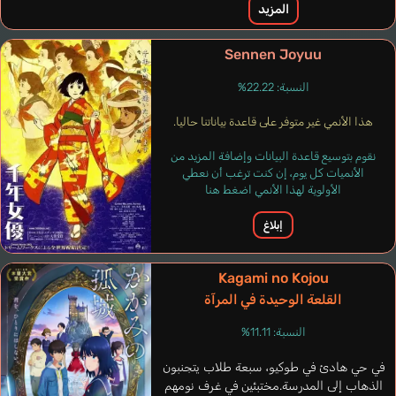
المزيد
Sennen Joyuu
النسبة: 22.22%
هذا الأنمي غير متوفر على قاعدة بياناتنا حاليا.
نقوم بتوسيع قاعدة البيانات وإضافة المزيد من
الأنميات كل يوم، إن كنت ترغب أن نعطي
الأولوية لهذا الأنمي اضغط هنا
Bianchi
Rodolfo
Villeli Alejandro
Briggs
Marthouret
إبلاغ
Hamill Mar
إيطالي
إسباني
Guilherme
François
إنجليزي
فرنسي
برتغالي
Kagami no Kojou
القلعة الوحيدة في المرآة
Himi
Aimyon
النسبة: 11.11%
في حي هادئ في طوكيو، سبعة طلاب يتجنبون
الذهاب إلى المدرسة.مختبئين في غرف نومهم