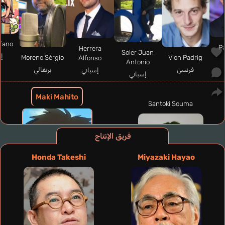
efano
Pa
Herrera
Soler Juan
إي
Moreno Sérgio
Vion Padrig
Alfonso
Antonio
فرنسي
برتغالي
إسباني
إسباني
Maki Mahito
Santoki Souma
فريق الإنتاج
Honda Takeshi
Miyazaki Hayao