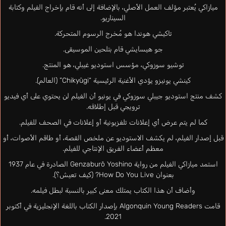
ميازاكي يُعتبر مؤلف العمل الأصلي، بالإضافة إلى أنه قام بإخراج الفيلم وكتابة
السيناريو.
تاكيشي هوندا هو مُخرج الرسوم المتحركة.
جو هيسايشي قام بتلحين الموسيقى.
توشيو سوزوكي، مؤسس استوديو غيبلي، هو المنتج.
كينشي يونيزو يؤدي الأغنية الرئيسية “Chikyūgi” (العالم).
كشف منتج استوديو جيبلي سوزوكي في يونيو أن الفيلم لن يحتوي على أي فيديو
ترويجي قبل إطلاقه.
كما لم يتم عرض أي إعلانات تلفزيونية أو إعلانات في الصحف للفيلم.
قبل إصدار الفيلم، لم يكشف الاستوديو عن ملخص القصة، أو طاقم الأصوات، أو
معظم أعضاء الفريق الإنتاجي للفيلم.
استمد ميازاكي الفيلم من رواية Genzaburō Yoshino الصادرة في عام 1937
بعنوان How Do You Live? (كيف تعيش؟).
وأضاف أن هذا الكتاب يمتلك معنى كبير بالنسبة لبطل فيلمه.
قامت Algonquin Young Readers بإصدار الكتاب باللغة الإنجليزية في أكتوبر
2021.