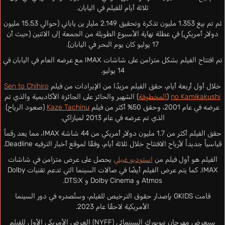
ثلاثة أيام للفيلم في اليابان.
ثم تم بيع 1.353 مليون تذكرة وتحقيق 2.149 مليار ين ياباني (حوالي 15.53 مليون
دولار أمريكي) في عطلة نهاية الأسبوع الطويلة من الجمعة إلى الاثنين (حيث أن
17 يوليو كان يوم البحر في اليابان).
تم افتتاح الفيلم بشكل متزامن على شاشات IMAX مع عرضه العام في اليابان في
14 يوليو.
خلال أول أربعة أيام، حقق الفيلم مزيدًا من الإيرادات من فيلم
Sen to Chihiro
no Kamikakushi
(
المخطوفة
) الشهير والحائز على الجائزة الأكاديمية والذي تم
عرضه في عام 2001، وحقق 50% أكثر من فيلم
Kaze Tachinu
(صعود الرياح)
الذي تم عرضه في عام 2013 لميازاكي.
حقق الفيلم أكثر من 1.7 مليون دولار أمريكي من 44 شاشة IMAX، مما يعد رقماً
قياسياً جديداً لأرباح الافتتاح خلال ثلاثة أيام، وفقًا لموقع أخبار الترفيه Deadline.
الفيلم هو أول فيلم من
استوديو غيبلي
يحصل على عرض متزامن في شاشات
IMAX. كما يتم عرض الفيلم أيضًا في صالات السينما التي تدعم تقنيات Dolby
Atmos و Dolby Cinema و DTS:X.
قامت GKIDS بإصدار حقوق الترخيص للفيلم، وستُصدره في دور السينما
الأمريكية لاحقًا عام 2023.
سيعرض مهرجان نيويورك السينمائي (NYFF) العرض الأمريكي الأول للفيلم