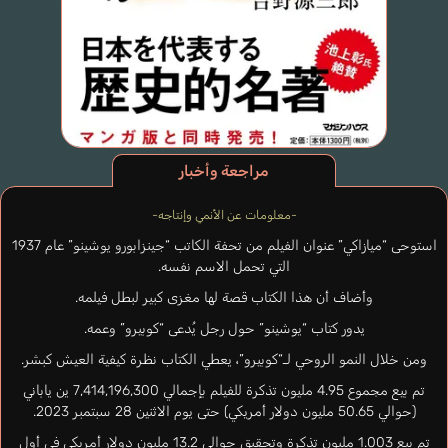
مراجعة وأخبار
-معلومات عن الأنمي وإنتاجه-
استوحى “ميازاكي” عنوان الفيلم من تحفة الكاتب “جينزابورو يوشينو” عام 1937
التي تحمل الاسم نفسه.
وأضاف أن هذا الكتاب قصة لها مغزى كبير لبطل فيلمه.
يدور كتاب “يوشينو” حول رجل يُدعى “كوبيرو” وعمه.
ومن خلال النمو الروحي لـ“كوبيرو”، يعطي الكتاب نظرة كيفية العيش كبشر.
تم بيع مجموع 4.95 مليون تذكرة للفيلم بإجمالي 7,414,196,300 ين ياباني
(حوالي 50.65 مليون دولار أمريكي) حتى يوم الاثنين 28 سبتمبر 2023.
تم بيع 1.003 مليون تذكرة وتحقيق حوالي 13.2 مليون دولار أمريكي في أول