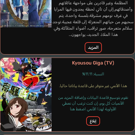
المظلمة وغير قادرين على مواجهة عائلاتهم
وأصدقائهم.إلى أن تأتي لحظة يجدون فيها المرايا
في غرف نومهم مشرقة.بلمسة واحدة، يتم
سحبهم من حياتهم المنعزلة إلى قلعة عجيبة.توجد
سلالم متعرجة، صور تراقب، أضواء المتلألئة.وفي
هذا الملاذ الجديد، يواجهون...
المزيد
Kyousou Giga (TV)
النسبة: 11.11%
هذا الأنمي غير متوفر على قاعدة بياناتنا حاليا.
Rümmelein
Marricchi
de Freitas Ana
Infante
Belle Pauli
Paulina
Lucrezia
نقوم بتوسيع قاعدة البيانات وإضافة المزيد من
Helena
Elizabeth
الأنميات كل يوم، إن كنت ترغب أن نعطي
فرنسي
إيطالي
ألماني
برتغالي
إسباني
الأولوية لهذا الأنمي اضغط هنا
Izumi
إبلاغ
Takeshita Keiko