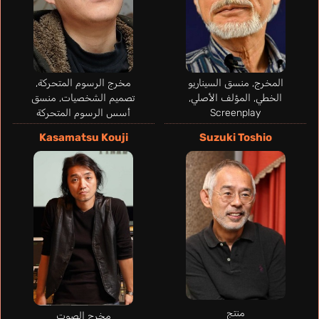
المخرج, منسق السيناريو
مخرج الرسوم المتحركة,
الخطي, المؤلف الأصلي,
تصميم الشخصيات, منسق
Lechenmayr
Bartolomei
Screenplay
أسس الرسوم المتحركة
Laurin
Dartevelle
Giulio
Salerno Arthur
Treviño Emilio
Gavril
Kasamatsu Kouji
Suzuki Toshio
ألماني
إيطالي
برتغالي
إسباني
فرنسي
Aiko
Ootake Shinobu
منتج
مخرج الصوت