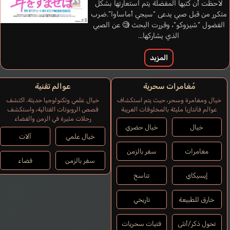
لاحظت أن كتبها المفضلة يتم استعارتها بشكل
متكرر من قبل صبي يدعى “سيجي أماساوا”.ضرب
الفضول “شيزوكو“، وقررت البحث 🧐 عن الصبي
الذي يشاركها...
المزيد
مُغامرات سحرية
عوالم تقنية
خيال ومغامرة وسحر، حيث يتم استكشاف
خيال علمي وتكنولوجيا حديثة. اكتشف
عوالم فانتازيا مليئة بالمخلوقات الغريبة
قصص الروبوتات القتالية، واستكشف
رحلات مثيرة في الزمن والفضاء
خيال
خيال حضري
خيال علمي
آلات
مغامرات
سفر بالزمن
سفر بالزمن
فضاء
إيسيكاي
تناسخ
خارق للطبيعة
تاريخي
تحول ذكر/أنثى
فتيات سحريات