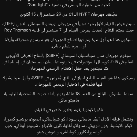
كجزء من اختياره الرسمي في تصنيف “Spotlight”.
سيُعقد مهرجان NYFF الـ 61 من 29 سبتمبر إلى 15 أكتوبر.
سيتم عرض الفيلم لأول مرة دولياً في مهرجان تورونتو السينمائي الدولي (TIFF)،
حيث سيتم افتتاح الحدث بعرض الفيلم في 7 سبتمبر في قاعة Roy Thomson.
سيكون هذا هو أول مرة يتم فيها افتتاح المهرجان بفيلم رسوم متحركة، وأيضًا
أول مرة لفيلم ياباني.
سيقوم مهرجان سان سيباستيان السينمائي (SSIFF) بافتتاح العرض الأوروبي
للفيلم في قاعة كورسال للمؤتمرات في دونوستيا-سان سيباستيان في إسبانيا في
22 سبتمبر بعد حفل الافتتاح الرسمي للمهرجان.
وسيكون هذا هو الفيلم الرابع لميازاكي الذي يُعرض في SSIFF، وأول مرة يشارك
فيها فيلمه في الاختيار الرسمي للمهرجان.
سوما سانتوكي، البالغ من العمر 18 عامًا، يقوم بأداء صوت الشخصية الرئيسية
ماهيتو ماكي.
تاكويا كيمورا يقوم بظهور خاص في الفيلم.
وتشمل فرقة الأداء أيضًا ماساكي سودا، كو شيباساكي، أيميون، يوشينو كيمورا،
كيكو تاكيشيتا، جون فوبوكي، ساواكو أغاوا، كارين تاكيزاوا، شينوبو أوتاكي، جون
كونيمورا، كاورو كوباياشي، وشوهي هينو.