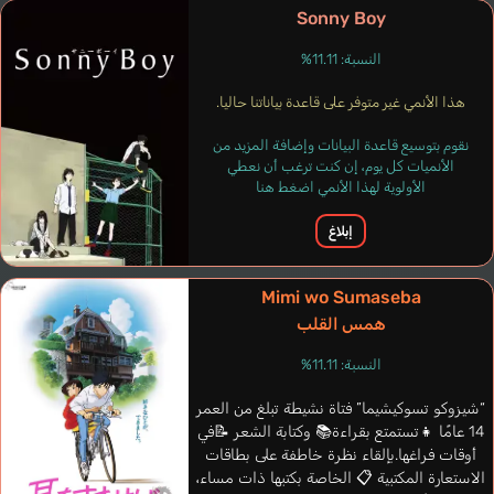
Sonny Boy
النسبة: 11.11%
هذا الأنمي غير متوفر على قاعدة بياناتنا حاليا.
نقوم بتوسيع قاعدة البيانات وإضافة المزيد من
الأنميات كل يوم، إن كنت ترغب أن نعطي
الأولوية لهذا الأنمي اضغط هنا
إبلاغ
Mimi wo Sumaseba
همس القلب
النسبة: 11.11%
Pickering Denise
“شيزوكو تسوكيشيما” فتاة نشيطة تبلغ من العمر
Adam Marie-
إنجليزي
14 عامًا 👧تستمتع بقراءة📚 وكتابة الشعر 📝في
Christine
أوقات فراغها.بإلقاء نظرة خاطفة على بطاقات
فرنسي
الاستعارة المكتبية 📋 الخاصة بكتبها ذات مساء،