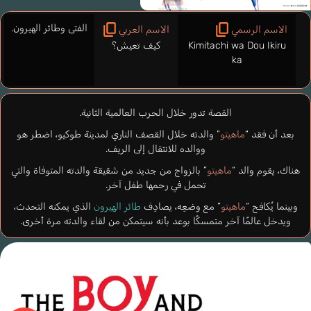
الفتى وطائر الهيرون.
الاسم الرسمي
الاسم العربي
Kimitachi wa Dou Ikiru
كيف تعيش؟
ka
القصة تدور خلال الحرب العالمية الثانية.
بعد أن فقد “
ماهيتو
” والدته خلال القصف الناري لمدينة طوكيو، اضطر هو
ووالده للانتقال إلى الريف.
هناك، يقوم والد “
ماهيتو
” بالزواج من جديد من شقيقة والدته المتوفاة والتي
تحمل في رحمها طفل آخر.
وبينما يُكافح “
ماهيتو
” مع وضعِه، يصادِف
طائر الهيرون
الذي يمكنه التحدث،
ويدخل عالمًا آخر متمسكًا بوعد بأنه سيتمكن من لقاء والدته مرة أخرى.