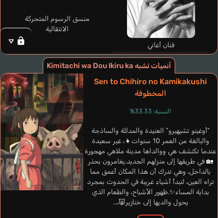
منسق الرسوم المتحركة
الانتقالية
فنان أغاني
أنميات تشبه Kimitachi wa Dou Ikiru ka
Sen to Chihiro no Kamikakushi
المخطوفة
Harte Melora
Venhard Colette
إنجليزي
النسبة: 33.33%
فرنسي
“أوغينو تشيهيرو” العنيدة والمدللة والساذجة
Hino Shouhei
Great Uncle
والبالغة من العمر 10 سنوات👧، غير سعيدة
عندما تكتشف هي ووالداها مدينة ملاهي مهجورة
🏡 في طريقها إلى منزلهم الجديد.يغامرون بحذر
بالداخل، وهي تدرك أن هذا المكان أعمق مما
تراه العين، لتبدأ أشياء غريبة في الحدوث بمجرد
بداية المساء✨.ظهور الأشباح، والطعام الذي
يحول والديها إلى خنازير🐷،...