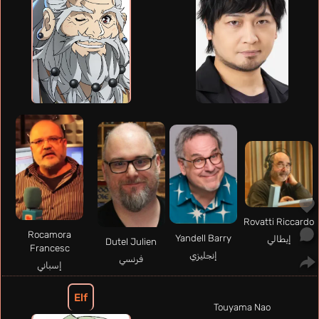
Rovatti Riccardo
Rocamora
Yandell Barry
إيطالي
Dutel Julien
Francesc
إنجليزي
فرنسي
إسباني
Elf
Touyama Nao