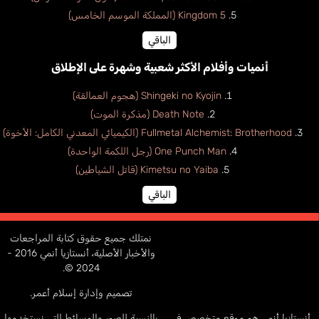
Kingdom 5 (المملكة الموسم الخامس)
الباقي
أنميات وأفلام الأكثر شعبية وشهرة على الإطلاق
Shingeki no Kyojin (هجوم العمالقة)
Death Note (مذكرة الموت)
Fullmetal Alchemist: Brotherhood (الكيميائي المعدني الكامل: الأخوة)
One Punch Man (رجل اللكمة الواحدة)
Kimetsu no Yaiba (قاتل الشياطين)
الباقي
نمتلك جميع حقوق كتابة المراجعات
والأخبار الأصلية، أنستازيا أنمي 2016 -
2024 ©.
تصميم وإدارة إسلام أعمر.
أنستازيا أنمي هو موقع متخصص في
بالنسبة للصور والوسائط التي نستخدمها