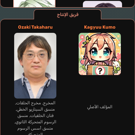
فريق الإنتاج
Ozaki Takaharu
Kagyuu Kumo
المخرج, مخرج الحلقات,
المؤلف الأصلي
منسق السيناريو الخطي,
Tamburello Martina
فنان الخلفيات, منسق
Bayarri Noemí
Lasne Élodie
Rodak Mallorie
إيطالي
الرسوم المتحركة الثانوي,
إنجليزي
فرنسي
إسباني
منسق أسس الرسوم
المتحركة