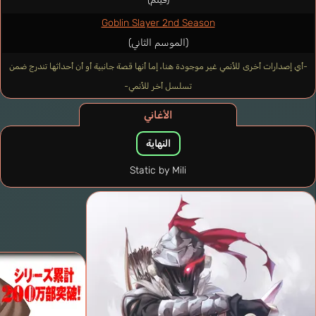
Goblin Slayer 2nd Season
(الموسم الثاني)
-أي إصدارات أخرى للأنمي غير موجودة هنا، إما أنها قصة جانبية أو أن أحداثها تندرج ضمن
تسلسل أخر للأنمي-
الأغاني
النهاية
Static by Mili