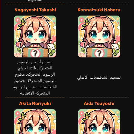
Goblin Slayer
Umehara Yuuichirou
Nagayoshi Takashi
Kannatsuki Noboru
منسق أسس الرسوم
المتحركة, قائد إخراج
الرسوم المتحركة, مخرج
تصميم الشخصيات الأصلي
الرسوم المتحركة, تصميم
الشخصيات, منسق الرسوم
المتحركة الانتقالية
Akita Noriyuki
Aida Tsuyoshi
Viola Federico
Wolko Roman
Gimenez
del Río Ángel
Hawkins Br
إيطالي