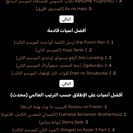
Natsume Yuujinchou 7 (كتاب ناتسومي للأصدقاء الموسم السابع)
Ao no Hako (الصندوق الأزرق)
الباقي
أفضل أنميات قادمة
One Punch Man 3 (رجل اللكمة الواحدة الموسم الثالث)
Schmidt
De Caro Ludovica
Youjo Senki 2 (الموسم الثاني)
LaPorte Krystal
Josephine
إيطالي
إنجليزي
Solo Leveling 2 (أرفع مستواي لوحدي الموسم الثاني)
ألماني
Jigokuraku 2 (جنة الجحيم: جيغوكُراكُ الموسم الثاني)
Enen no Shouboutai 3 (قوات النار للإطفاء الموسم الثالث)
الباقي
أفضل أنميات على الإطلاق حسب الترتيب العالمي (محدث)
Sousou no Frieren (فريرين: ما وراء نهاية الرحلة)
Fullmetal Alchemist: Brotherhood (الكيميائي المعدني الكامل: الأخوة)
Steins;Gate (بوابة؛ستاينز)
Shingeki no Kyojin 3 Part 2 (الجزء الثاني للموسم الثالث)