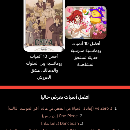
Semeraro Luca
Williams Kent
إيطالي
إنجليزي
أفضل 10 أنميات
رومانسية مدرسية
Female Warrior
أجمل 10 أنميات
حديثة تستحق
Yamane Aya
رومانسية بين الملوك
المشاهدة
والممالك: عشق
العروش
أفضل أنميات تعرض حاليا
Re:Zero 3 (إعادة: الحياة من الصفر، في عالم أخر الموسم الثالث)
One Piece (ون بيس)
Dandadan (دانداندان)