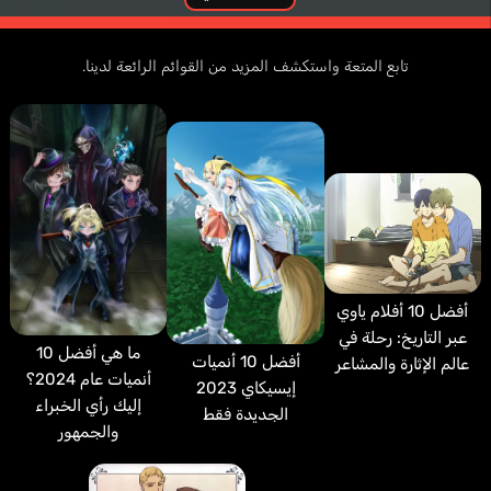
Cherubelli Laura
تابع المتعة واستكشف المزيد من القوائم الرائعة لدينا.
Daviau Hayden
Trifol Nuria
Duran Charlotte
إيطالي
إنجليزي
فرنسي
إسباني
Dwarf Priest
Sugisaki Ryou
أفضل 10 أفلام ياوي
عبر التاريخ: رحلة في
ما هي أفضل 10
أفضل 10 أنميات
عالم الإثارة والمشاعر
أنميات عام 2024؟
إيسيكاي 2023
إليك رأي الخبراء
الجديدة فقط
والجمهور