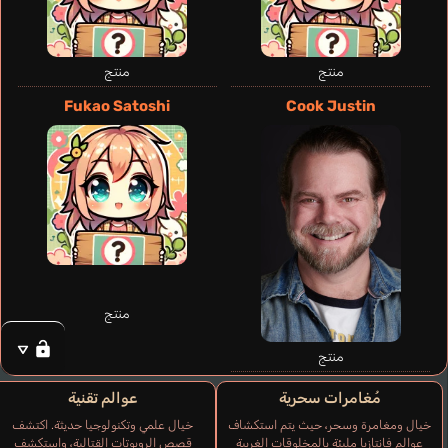
Pascal
ألماني
إنجليزي
إسباني
فرنسي
Lizardman
منتج
منتج
Sugita Tomokazu
Fukao Satoshi
Cook Justin
منتج
منتج
مُغامرات سحرية
عوالم تقنية
خيال ومغامرة وسحر، حيث يتم استكشاف
خيال علمي وتكنولوجيا حديثة. اكتشف
عوالم فانتازيا مليئة بالمخلوقات الغريبة
قصص الروبوتات القتالية، واستكشف