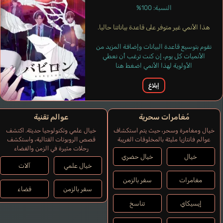
النسبة: 100%
هذا الأنمي غير متوفر على قاعدة بياناتنا حاليا.
نقوم بتوسيع قاعدة البيانات وإضافة المزيد من
الأنميات كل يوم، إن كنت ترغب أن نعطي
الأولوية لهذا الأنمي اضغط هنا
إبلاغ
مُغامرات سحرية
عوالم تقنية
خيال ومغامرة وسحر، حيث يتم استكشاف
خيال علمي وتكنولوجيا حديثة. اكتشف
عوالم فانتازيا مليئة بالمخلوقات الغريبة
قصص الروبوتات القتالية، واستكشف
رحلات مثيرة في الزمن والفضاء
خيال
خيال حضري
خيال علمي
آلات
مغامرات
سفر بالزمن
سفر بالزمن
فضاء
إيسيكاي
تناسخ