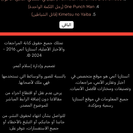
One Punch Man (رجل اللكمة الواحدة)
Kimetsu no Yaiba (قاتل الشياطين)
الباقي
نمتلك جميع حقوق كتابة المراجعات
والأخبار الأصلية، أنستازيا أنمي 2016 -
2024 ©.
تصميم وإدارة إسلام أعمر.
أنستازيا أنمي هو موقع متخصص في
بالنسبة للصور والوسائط التي نستخدمها
أخبار وتقارير الأنمي، مراجعات،
فهي ملك لأصحابها.
وتصنيفات ومختارات لأفضل الأنميات.
يرجى عدم نقل أو اقتطاع أجزاء من
جميع المعلومات في موقع أنستازيا
مقالاتنا دون إضافة الرابط المباشر
رسمية ومؤكدة.
للموضوع المصدر.
للتواصل بشأن انتهاء لحقوق النشر، من
جانبنا أو جانبكم، أو التبليغ بالأخطاء أو
جميع الاستفسارات، نتوفر على: