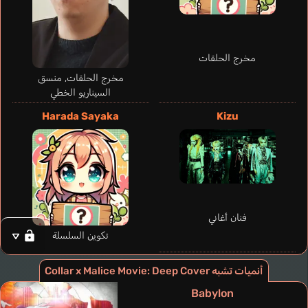
مخرج الحلقات
مخرج الحلقات, منسق
السيناريو الخطي
Yanagi Aiji
Morita Masakazu
Harada Sayaka
Kizu
فنان أغاني
تكوين السلسلة
أنميات تشبه Collar x Malice Movie: Deep Cover
Babylon
Hoshino Kazuki
Eguchi Takuya