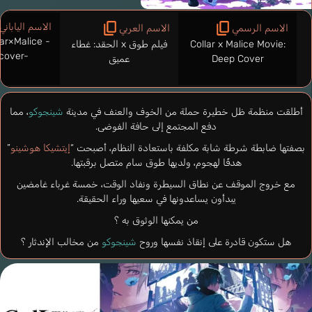
الاسم الياباني
الاسم الرسمي
الاسم العربي
r×Malice -
Collar x Malice Movie:
فيلم طوق x الحقد: غطاء
cover-
Deep Cover
عميق
أطلقت منظمة ظل خطيرة حملة من الخوف والعنف في مدينة
شينجوكو
، مما
دفع المجتمع إلى حافة الفوضى.
بصفتها ضابطة شرطة شابة مكلفة باستعادة النظام، أصبحت “
إيتشيكا هوشينو
”
هدفًا لهجوم، ولديها طوق سام متصل برقبتها.
مع خروج الموقف عن نطاق السيطرة ونفاد الوقت، خمسة غرباء غامضين
يبدأون يساعدونها في سعيها وراء الحقيقة.
من يمكنها الوثوق به ؟
هل ستكون قادرة على إنقاذ نفسها وروح
شينجوكو
من مخالب الإندثار ؟