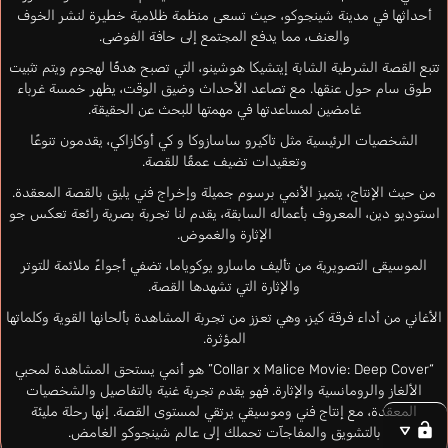
أحداثها في مدينة شينجوكو، حيث تسعى منظمة ظلامية خطيرة لنشر الخوف
والعنف، مما يدفع المجتمع إلى حافة الفوضى.
تتبع القصة الشرطية الشابة إيتشيكا هوشينو، التي تصبح هدفًا لهجوم ويتم تثبيت
طوق سام حول عنقها. مع تصاعد الأحداث وضيق الوقت، يظهر خمسة غرباء
غامضين لمساعدتها في مهمتها للبحث عن الحقيقة.
الشخصيات الرئيسية مثل تاكيرو ساسازوكا و كي أوكازاكي، يقدمون تنوعًا
وتعقيدات تضيف عمقًا للقصة.
من حيث الإنتاج، يتميز الأنمي برسوم جميلة وإخراج فني يليق بالقصة المعقدة.
استوديو دين، المعروف بأعماله السابقة، يقدم لنا تجربة بصرية رائعة تعكس جو
الإثارة والغموض.
الموسيقى التصويرية من تأليف ماسارو يوكوياما، تضفي أجواءً ملائمة للتوتر
والإثارة التي تشهدها القصة.
الأغاني من أداء فرقة كيز، وهي تعزز من تجربة المشاهدة بألحانها القوية وكلماتها
المؤثرة.
“Collar x Malice Movie: Deep Cover” هو أنمي يستحق المشاهدة لمحبي
الألغاز والرومانسية والإثارة. فهو يقدم تجربة غنية بالتفاصيل والشخصيات
المعقدة، مع إنتاج فني وموسيقي يرتقي لمستوى القصة. إنها رحلة مليئة
بالتشويق والمفاجآت تحملك إلى عالم شينجوكو الغامض.