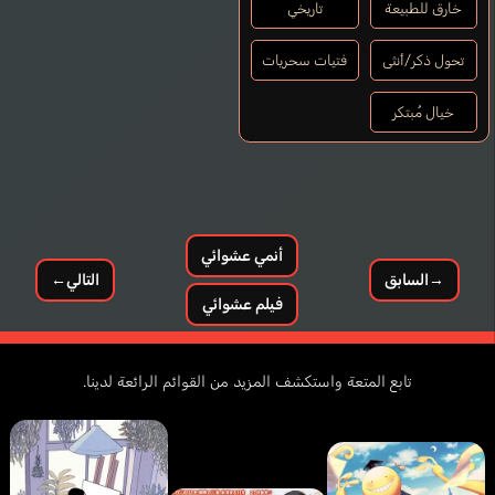
خارق للطبيعة
تاريخي
تحول ذكر/أنثى
فتيات سحريات
خيال مُبتكر
أنمي عشوائي
→
السابق
التالي
←
فيلم عشوائي
تابع المتعة واستكشف المزيد من القوائم الرائعة لدينا.