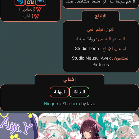
لا يتم عرضه على أي منصة مشاهدة بعد.
(إنجليزي)
الإنتاج
(ياباني)
النوع :
فيلم أنمي
المصدر الرئيسي :
رواية مرئية
استديو الإنتاج :
Studio Deen
المنتجون :
Studio Mausu, Avex
Pictures
الأغاني
البداية
النهاية
Ningen x Shikkaku
by Kizu