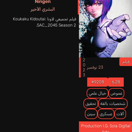
Ningen
البشري الأخير
فيلم تجميعي لاونا Koukaku Kidoutai:
SAC_2045 Season 2.
2023
فيلم
23 نوفمبر
#9208
6.28
غموض
خيال علمي
شخصيات بالغة
تحقيق
آلات
عسكري
سينن
Production I.G
،
Sola Digital