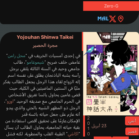
Zero-G
Yojouhan Shinwa Taikei
مجرة الحصير
في إحدى أمسيات الخريف في “
محل رامن
”
غامض خلف ضريح “
شيموغامو
”، طالب
جامعي وحيد في السنة الثالثة يلتقي برجل
رأسه يشبه الباذنجان يطلق على نفسه اسم
إله الزواج.لقاء هذا الرجل يجعل الطالب يفكر
مليًا في السنتين الماضيتين في الكلية، حيث
قضى عامين يحاول يائسا تفريق الأشخاص
في الحرم الجامعي مع صديقه الوحيد “
اوزو
”،
الرجل ذو المظهر الشبيه بالجني والذي يبدو
أنه عازم على جعل حياته بائسة قدر
2010
الإمكان.عازمًا على تحقيق أقصى استفادة من
أنمي
23 أبريل
بقية حياته الجامعية، يحاول الطالب أن يسأل
قصير
“
اكاشي
” الطيبة القلب والمنطوية. لكنه فشل