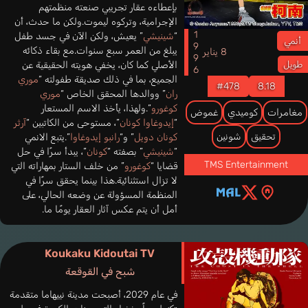
بإعطاءه عقار تجريبي صنعته منظمتهم
الإجرامية، وتركوه ليموت.ولكن ما حدث، أن
1996
“
شينيشي
” يعيش، ولكن الآن في جسد طفل
أنمي
يبلغ من العمر سبع سنوات.مع بقاء ذكائه
8 يناير
الأصلي كما كان، يخفي هويته الحقيقية عن
طويل
الجميع، بما في ذلك صديقة طفولته “
موري
#478
8.18
ران
” ووالدها المحقق الخاص “
موري
كوغورو
”.ولهذا، يأخذ الاسم المستعار
مغامرات
كوميدي
غموض
“
إيدوغاوا كونان
”، مستوحى من الكاتبين “
آرثر
تحقيق
شونين
كونان دويل
” و“
رانبو إيدوغاوا
”.يتبع الانمي
“
شينيشي
” بصفته “
كونان
”، يبدأ سرًا في حل
TMS Entertainment
قضايا “
كوغورو
” من خلف الستار بمهاراته التي
لا تزال استثنائية.هذا بينما يحقق سرًا في
المنظمة المسؤولة عن وضعه الحالي، على
أمل أن يتم عكس آثار العقار يومًا ما.
Koukaku Kidoutai TV
شبح في القوقعة
في عام 2029، أصبحت مدينة نييهاما متقدمة