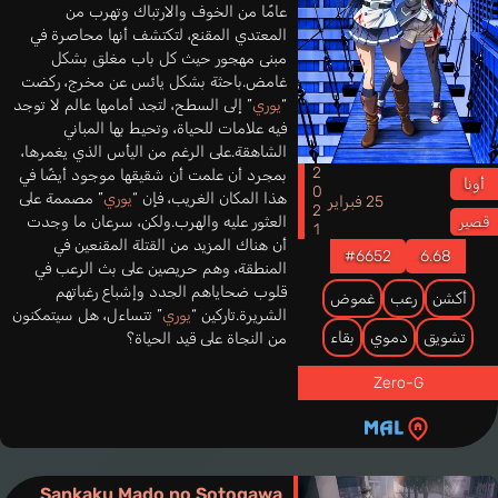
عامًا من الخوف والارتباك وتهرب من
المعتدي المقنع، لتكتشف أنها محاصرة في
مبنى مهجور حيث كل باب مغلق بشكل
غامض.باحثة بشكل يائس عن مخرج، ركضت
“
يوري
” إلى السطح، لتجد أمامها عالم لا توجد
فيه علامات للحياة، وتحيط بها المباني
الشاهقة.على الرغم من اليأس الذي يغمرها،
2021
بمجرد أن علمت أن شقيقها موجود أيضًا في
أونا
هذا المكان الغريب، فإن “
يوري
” مصممة على
25 فبراير
العثور عليه والهرب.ولكن، سرعان ما وجدت
قصير
أن هناك المزيد من القتلة المقنعين في
#6652
6.68
المنطقة، وهم حريصين على بث الرعب في
قلوب ضحاياهم الجدد وإشباع رغباتهم
أكشن
رعب
غموض
الشريرة.تاركين “
يوري
” تتساءل، هل سيتمكنون
تشويق
دموي
بقاء
من النجاة على قيد الحياة؟
Zero-G
Sankaku Mado no Sotogawa