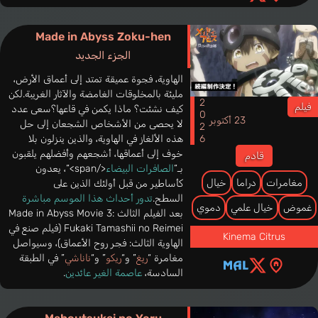
Made in Abyss Zoku-hen
الجزء الجديد
الهاوية، فجوة عميقة تمتد إلى أعماق الأرض،
مليئة بالمخلوقات الغامضة والآثار الغريبة.لكن
2026
فيلم
كيف نشئت؟ ماذا يكمن في قاعها؟سعى عدد
23 أكتوبر
لا يحصى من الأشخاص الشجعان إلى حل
هذه الألغاز في الهاوية، والذين ينزلون بلا
خوف إلى أعماقها، أشجعهم وأفضلهم يلقبون
قادم
بـ”
الصافرات البيضاء
</span>”، يعدون
مغامرات
دراما
خيال
كأساطير من قبل أولئك الذين على
السطح.
تدور أحداث هذا الموسم مباشرة
غموض
خيال علمي
دموي
بعد الفيلم الثالث Made in Abyss Movie 3:
Fukaki Tamashii no Reimei (فيلم صنع في
Kinema Citrus
الهاوية الثالث: فجر روح الأعماق)، وسيواصل
مغامرة “
ريغ
” و“
ريكو
” و“
ناناشي
” في الطبقة
السادسة،
عاصمة الغير عائدين
.