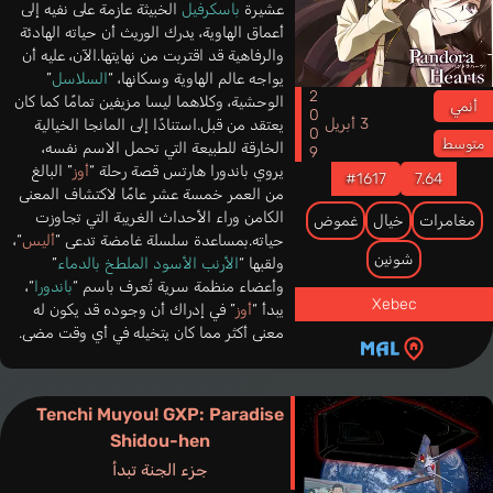
عشيرة
باسكرفيل
الخبيثة عازمة على نفيه إلى
أعماق الهاوية، يدرك الوريث أن حياته الهادئة
والرفاهية قد اقتربت من نهايتها.الآن، عليه أن
يواجه عالم الهاوية وسكانها، “
السلاسل
”
2009
الوحشية، وكلاهما ليسا مزيفين تمامًا كما كان
أنمي
3 أبريل
يعتقد من قبل.استنادًا إلى المانجا الخيالية
متوسط
الخارقة للطبيعة التي تحمل الاسم نفسه،
يروي باندورا هارتس قصة رحلة “
أوز
” البالغ
#1617
7.64
من العمر خمسة عشر عامًا لاكتشاف المعنى
الكامن وراء الأحداث الغريبة التي تجاوزت
مغامرات
خيال
غموض
حياته.بمساعدة سلسلة غامضة تدعى “
أليس
“،
شونين
ولقبها “
الأرنب الأسود الملطخ بالدماء
”
وأعضاء منظمة سرية تُعرف باسم “
باندورا
“،
Xebec
يبدأ “
أوز
” في إدراك أن وجوده قد يكون له
معنى أكثر مما كان يتخيله في أي وقت مضى.
Tenchi Muyou! GXP: Paradise
Shidou-hen
جزء الجنة تبدأ