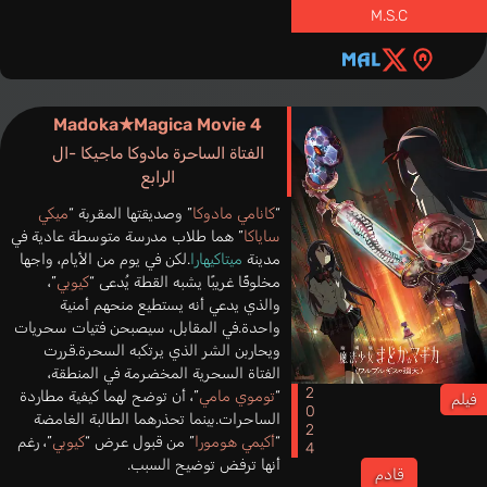
M.S.C
Madoka★Magica Movie 4
الفتاة الساحرة مادوكا ماجيكا -ال
الرابع
“
كانامي مادوكا
” وصديقتها المقربة “
ميكي
ساياكا
” هما طلاب مدرسة متوسطة عادية في
مدينة
ميتاكيهارا
.لكن في يوم من الأيام، واجها
مخلوقًا غريبًا يشبه القطة يُدعى “
كيوبي
”،
والذي يدعي أنه يستطيع منحهم أمنية
واحدة.في المقابل، سيصبحن فتيات سحريات
ويحاربن الشر الذي يرتكبه السحرة.قررت
الفتاة السحرية المخضرمة في المنطقة،
2024
“
توموي مامي
”، أن توضح لهما كيفية مطاردة
فيلم
الساحرات.بينما تحذرهما الطالبة الغامضة
“
أكيمي هومورا
” من قبول عرض “
كيوبي
”، رغم
أنها ترفض توضيح السبب.
قادم