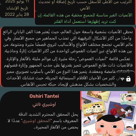
11 يوليو 2025
الترتيب من الأعلى للأسفل حسب تاريخ إضافة أو تحديث
الأنمي
تاريخ الإنشاء:
28 يناير 2022
الأنميات الغير مناسبة للجميع مخفية من هذه القائمة، إن
كنت تريد إظهارها استعمل أداة الفلتر
تحظى الأنميات بشعبية واسعة حول العالم، حيث يُعتبر هذا الفن الياباني الرائع
واحدًا من أكثر الأشكال الترفيهية التي تجذب الجماهير من جميع الأعمار. وفي
عالم الأنمي، تجتمع مختلف الأنواع والأساليب لتروي قصصًا مثيرة ومتنوعة. من
بين هذه الأنواع، تبرز أنميات الغموض كواحدة من أكثر الأنميات إثارةً وجاذبية.
تعكس قائمة "أنميات الغموض" رحلة مثيرة إلى عوالم مليئة بالألغاز والإثارة.
فالأنميات ذات طابع الغموض تتميز بقدرتها على جذب الجمهور وإثارة فضولهم
بأحداث غامضة ومعقدة. يتميز هذا النوع من الأنمي بأسلوب تصويري مميز
يشبه في كثير من الأحيان الأفلام السينمائية الجريئة، حيث تتشابك الأحداث
والشخصيات بشكل مدهش لإيجاد حبكة تحبس الأنفاس.
باستخدام العناصر المختلفة من الأسرار والتشويق والإثارة، تأخذنا أنميات
Oshiri Tantei
الغموض في رحلة لا ننسى إلى عوالم مليئة بالأسرار والمكائد. تعكس هذه
اوشيري تانتي
القائمة مجموعة من الأعمال البارزة في هذا النوع، حيث تقدم تجارب فريدة
وممتعة للمشاهدين. وتتنوع هذه الأعمال من حيث القصص والشخصيات،
يحل المحقق المحترم الشديد الدقة
ولكنها تشترك جميعها في إثارتها وتحفيزها لتحليل الألغاز ومعرفة ماذا سيحدث
المعروف باسم “
المحقق اوشيري
” عددًا لا
بعد ذلك.
يحصى من الألغاز المحيرة…
سواء كنت من هواة الأنمي أو تبحث عن تجربة جديدة مشوقة، ستجد أنميات