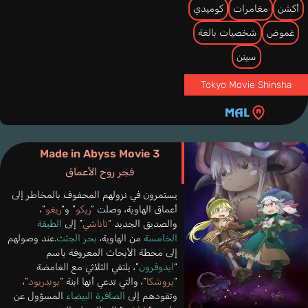
أكشن
مغامرات
كوميدي
غموض
شخصيات بالغة
سينن
Tokyo Movie Shinsha
Made in Abyss Movie 3
فجر روح الأعماق
يستمرون في نزولهم المحفوف بالمخاطر إلى
أعماق الهاوية، وصلت “
ريكو
” و“
ريغو
”،
والصديق الجديد “
ناناشي
” إلى
الطبقة
الخامسة
من الهاوية،
بحر الجثث
.عند وصولهم
إلى محطة الأبحاث المعروفة باسم
“
ايدوفرون
”، يلتقي الثلاثي مع الغامضة
“
بروشكا
”، والتي تدعي أنها ابنة “
بوندريود
”،
وتقودهم إلى
الصافرة البيضاء
المسؤول عن