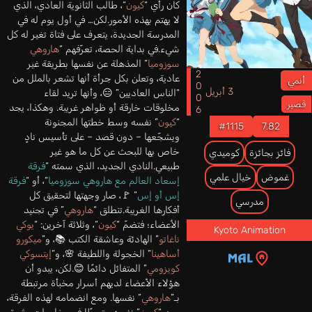
كان رأي “
كيون
“، طالب الثانوية العادي، الذي
لا يهتم بهذه الأمور.لكن… في أول يوم له في
المدرسة الجديدة، يتعرف على فتاة تغير له كل
شيء.في بداية الحصة، تعرّفهم “
هاروهي
سوزوميا
” المذهلة عن نفسها بطريقة غير
2006
عادية، وتعلن بكل جرأة أنها تشعر بالملل من
أنمي
3 أبريل
“الناس العاديين” 😑، وأنها تريد لقاء
قصير
مخلوقات خارقة أو ظواهر غريبة. وهكذا، يجد
“
كيون
” نفسه وسط خطتها المجنونة
#1115
7.82
ويشجّعها – دون قصد – على تأسيس نادٍ
خاص بها للبحث عن كل ما هو غير
فائز بجائزة
كوميدي
طبيعي.النادي الجديد، الذي سمته “
فرقة
غموض
خيال علمي
إسعاد العالم مع هاروهي سوزوميا
“، أو “
فرقة
إس أو إس
” 🚩، صار وجهتها لتحقيق كل
مدرسي
أفكارها الغريبة.تنطلق “
هاروهي
” في تجنيد
الأعضاء؛ فتضمّ “
كيون
“، وثلاثة آخرين: “
يوكي
Kyoto Animation
ناغاتو
” الهادئة وعاشقة الكتب 📚، و”
ميكورو
أساهينا
” الخجولة واللطيفة 🌸، و”
إيتسوكي
كويزومي
” المتفائل دائمًا 😊.لكن، يبدو أن
هؤلاء الأعضاء لديهم أسرار مخبأة مرتبطة
بـ”
هاروهي
” نفسها. ومع انضمامه لهذه الفرقة،