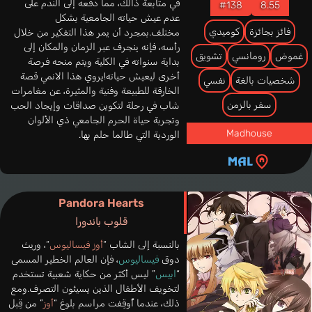
في متابعة ذالك، مما دفعه إلى الندم على
#138
8.55
عدم عيش حياته الجامعية بشكل
فائز بجائزة
كوميدي
مختلف.بمجرد أن يمر هذا التفكير من خلال
رأسه، فإنه ينجرف عبر الزمان والمكان إلى
غموض
رومانسي
تشويق
بداية سنواته في الكلية ويتم منحه فرصة
أخرى ليعيش حياته!يروي هذا الانمي قصة
شخصيات بالغة
نفسي
الخارقة للطبيعة وفنية والمثيرة، عن مغامرات
سفر بالزمن
شاب في رحلة لتكوين صداقات وإيجاد الحب
وتجربة حياة الحرم الجامعي ذي الألوان
Madhouse
الوردية التي طالما حلم بها.
Pandora Hearts
قلوب باندورا
بالنسبة إلى الشاب “
أوز فيساليوس
“، وريث
دوق
فيساليوس
، فإن العالم الخطير المسمى
“
ابيس
” ليس أكثر من حكاية شعبية تستخدم
لتخويف الأطفال الذين يسيئون التصرف.ومع
ذلك، عندما أُوقِفت مراسم بلوغ “
أوز
” من قِبل