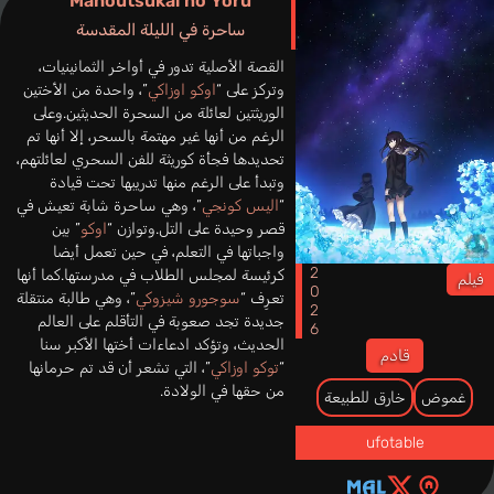
Mahoutsukai no Yoru
ساحرة في الليلة المقدسة
القصة الأصلية تدور في أواخر الثمانينيات،
وتركز على “
اوكو اوزاكي
”، واحدة من الأختين
الوريثتين لعائلة من السحرة الحديثين.وعلى
الرغم من أنها غير مهتمة بالسحر، إلا أنها تم
تحديدها فجأة كوريثة للفن السحري لعائلتهم،
وتبدأ على الرغم منها تدريبها تحت قيادة
“
اليس كونجي
”، وهي ساحرة شابة تعيش في
قصر وحيدة على التل.وتوازن “
اوكو
” بين
واجباتها في التعلم، في حين تعمل أيضا
2026
كرئيسة لمجلس الطلاب في مدرستها.كما أنها
فيلم
تعرِف “
سوجورو شيزوكي
”، وهي طالبة منتقلة
جديدة تجد صعوبة في التأقلم على العالم
الحديث، وتؤكد ادعاءات أختها الأكبر سنا
قادم
“
توكو اوزاكي
”، التي تشعر أن قد تم حرمانها
من حقها في الولادة.
غموض
خارق للطبيعة
ufotable