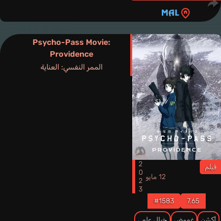
Psycho-Pass Movie:
Providence
الممر النفسي: العناية
2023
فيلم
12 مايو
#1583
7.65
أكشن
غموض
خيال علمي