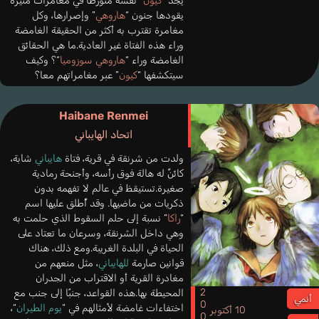
يجد “
كيون
” نفسه متورطًا في مغامرات مثيرة
يقودها جنون “
هاروهي
” وإصرارها، وكل
مغامرة تقترب به أكثر من الحقيقة الغامضة
وراء هذه الفتاة غير العادية.ما هي الحقائق
الغامضة وراء “
هاروهي سوزوميا
“؟ وكيف
سيتكشفها “
كيون
” عبر مغامراتهم معا؟
Haibane Renmei
اتحاد الهايباني
ولدت من شرنقة في قرية، فتاة
هايباني
شابة،
كائنٌ له هالة فوق رأسه، وأجنحة رمادية
صغيرة.تستيقظ في عالم لا تفهمه بدون
ذكريات من ماضيها. وقد أُطلق عليها اسم
“
راكا
” نسبة إلى حلم السقوط الذي حلمت به
وهي داخل الشرنقة، وسرعان ما تعتاد على
الحياة في البلدة الغريبة.ومع ذلك، هناك
قوانين صارمة
للهايباني
، مثل منعهم من
مغادرة القرية أو الاقتراب من الجدران
2002
المحيطة بها.هذه القواعد، جنبًا إلى جنب مع
أنمي
اختفاءات غامضة لأمثالهم في “
يوم الطيران
“،
10 أكتوبر