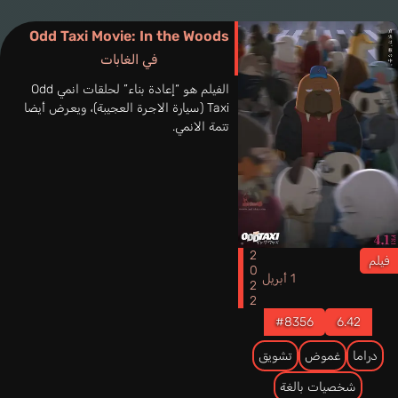
Odd Taxi Movie: In the Woods
في الغابات
الفيلم هو “إعادة بناء” لحلقات انمي Odd
Taxi (سيارة الاجرة العجيبة)، ويعرض أيضا
تتمة الانمي.
2022
فيلم
1 أبريل
#8356
6.42
دراما
غموض
تشويق
شخصيات بالغة