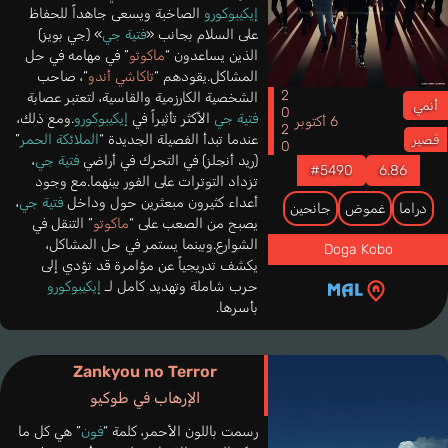
إيكيبوكورو
الصاخبة ويسعى جاهداً للحفاظ
على السلام بجانب «
فتية جي
» (جي بويز)
الذين يساعدون “
ماكوتو
” في مهامه في حل
المشاكل.يقودهم “
تاكاشي أندو
“، صاحب
2020
الشخصية الكارزمية والقاسية، لتعتبر عصابة
أنمي
فتية جي
الأكثر تأثيراً في
إيكيبوكورو
.ومع ذلك،
6 أكتوبر
عندما تبدأ الفصيلة الجديدة “
الملائكة الحمر
”
قصير
(ريد أنجلز) في التحرك في أراضي
فتية جي
،
#5490
6.86
تزداد التوترات على الفور بينهما.مع وجود
أعداء كثيرون مبعثرين حول وداخل
فتية جي
،
دراما
غموض
جانحين
يصبح من الصعب على “
ماكوتو
” التنقل في
الشوارع.وبينما يستمر في حل المشاكل،
Doga Kobo
يكشف تدريجياً عن مؤامرة قد تؤدي إلى
حرب شاملة وتهديد كامل لـ
إيكيبوكورو
بأسرها.
Zankyou no Terror
الإرهاب في طوكيو
رسمت باللون الأحمر، كلمة “
فون
” هي كل ما