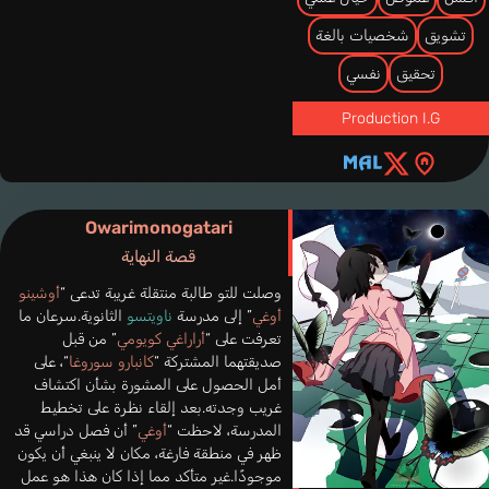
تشويق
شخصيات بالغة
تحقيق
نفسي
Production I.G
Owarimonogatari
قصة النهاية
وصلت للتو طالبة منتقلة غريبة تدعى “
أوشينو
أوغي
” إلى مدرسة
ناويتسو
الثانوية.سرعان ما
تعرفت على “
أراراغي كويومي
” من قبل
صديقتهما المشتركة “
كانبارو سوروغا
“، على
أمل الحصول على المشورة بشأن اكتشاف
غريب وجدته.بعد إلقاء نظرة على تخطيط
المدرسة، لاحظت “
أوغي
” أن فصل دراسي قد
ظهر في منطقة فارغة، مكان لا ينبغي أن يكون
موجودًا.غير متأكد مما إذا كان هذا هو عمل