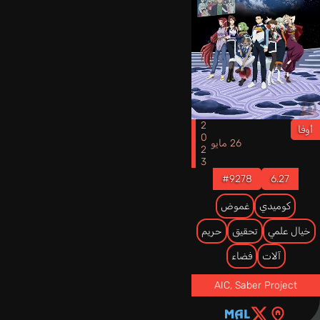
2023
أوفا
26 مايو
#9278
6.27
كوميدي
غموض
خيال علمي
تحقيق
حريم
آلات
فضاء
AIC, Saber Project