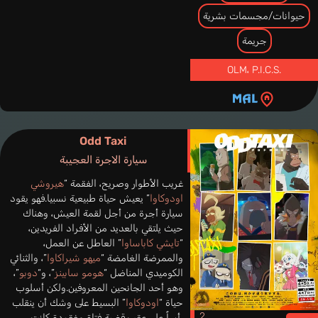
حيوانات/مجسمات بشرية
جريمة
OLM
،
P.I.C.S.
Odd Taxi
سيارة الاجرة العجيبة
غريب الأطوار وصريح، الفقمة “
هيروشي
اودوكاوا
” يعيش حياة طبيعية نسبيا.فهو يقود
سيارة أجرة من أجل لقمة العيش، وهناك
حيث يلتقي بالعديد من الأفراد الفريدين،
“
تايشي كاباساوا
” العاطل عن العمل،
والممرضة الغامضة “
ميهو شيراكاوا
”، والثنائي
الكوميدي المناضل “
هومو سابينز
”، و“
دوبو
”،
وهو أحد الجانحين المعروفين.ولكن أسلوب
حياة “
اودوكاوا
” البسيط على وشك أن ينقلب
رأساً على عقب.قضية فتاة مفقودة كانت