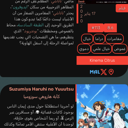
ماضي “
ناناشي
” المظلم.على الرغم من
2020
المظاهر الترحيبية من سكان “
ايدوفرون
”،
فيلم
يحذر “
ناناشي
” المغامرين الصغار من أن
17 يناير
الأشياء ليست دائمًا كما تبدو.كون هذا
الطريق الوحيد إلى
الطبقة السادسة
، محاط
#113
8.6
بالغموض ومخططات “
بوندريود
” الذي
ينتظرهم، ما هي التضحيات التي يجب تقديمها
مغامرات
دراما
خيال
لمواصلة الرحلة إلى أسفل الهاوية؟
غموض
خيال علمي
دموي
Kinema Citrus
Suzumiya Haruhi no Yuuutsu
كآبة هاروهي سوزوميا
لو أجرينا استطلاعًا حول مدى إيمان الناس
بوجود كائنات فضائية 👽، أو مسافرين عبر
الزمن ⏳، أو ربما أشخاص بقوى خارقة،
لوجدنا أن الأغلبية ستنفي الأمر تمامًا! وكذلك