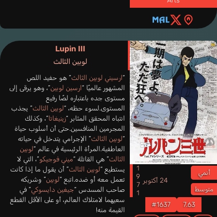
Arts
Lupin III
لوبين الثالث
“
ارسيني لوبين الثالث
” هو حفيد اللص
المشهور عالميًا “
ارسين لوبين
”، وهو يرقى إلى
مستوى جده باعتباره لصًا رفيع
المستوى.لسوء حظه، “
لوبين الثالث
” يجذب
انتباه المحقق المثابر “
زينيغاتا
”، وكذلك
المجرمين المنافسين.حتى أن أسلوب حياة
“
لوبين الثالث
” الإجرامي يتدخل في حياته
العاطفية.المرأة الرئيسية في عالم “
لوبين
الثالث
” هي القاتلة “
ميني فوجيكو
”، التي لا
1971
يستطيع “
لوبين الثالث
” أن يقول ما إذا كانت
أنمي
تعمل معه أو ضده.اتبع “
لوبين
” وشريكه
24 أكتوبر
صاحب المسدس “
جيغين دايسوكي
” في
متوسط
سعيهما لامتلاك العالم، أو على الأقل القطع
#1637
7.63
القيمة منه!