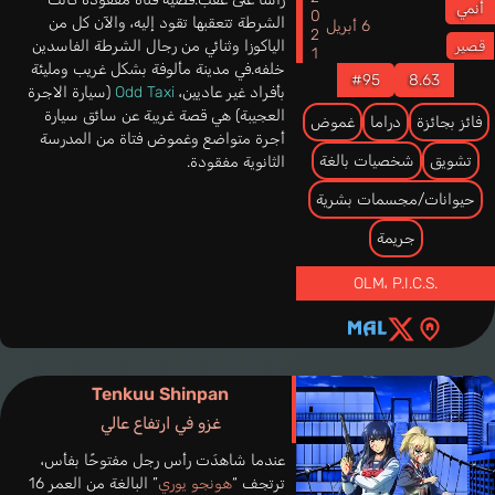
2021
أنمي
الشرطة تتعقبها تقود إليه، والآن كل من
6 أبريل
الياكوزا وثنائي من رجال الشرطة الفاسدين
قصير
خلفه.في مدينة مألوفة بشكل غريب ومليئة
#95
8.63
بأفراد غير عاديين،
Odd Taxi
(سيارة الاجرة
العجيبة) هي قصة غريبة عن سائق سيارة
فائز بجائزة
دراما
غموض
أجرة متواضع وغموض فتاة من المدرسة
تشويق
شخصيات بالغة
الثانوية مفقودة.
حيوانات/مجسمات بشرية
جريمة
OLM
،
P.I.C.S.
Tenkuu Shinpan
غزو في ارتفاع عالي
عندما شاهدَت رأس رجل مفتوحًا بفأس،
ترتجف “
هونجو يوري
” البالغة من العمر 16