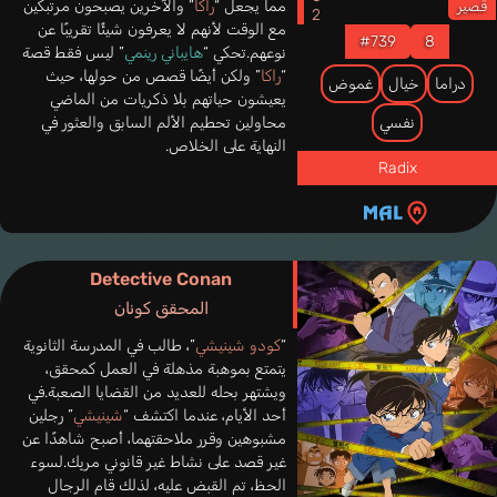
مما يجعل “
راكا
” والآخرين يصبحون مرتبكين
قصير
مع الوقت لأنهم لا يعرفون شيئًا تقريبًا عن
#739
8
نوعهم.تحكي “
هايباني رينمي
” ليس فقط قصة
“
راكا
” ولكن أيضًا قصص من حولها، حيث
دراما
خيال
غموض
يعيشون حياتهم بلا ذكريات من الماضي
محاولين تحطيم الألم السابق والعثور في
نفسي
النهاية على الخلاص.
Radix
Detective Conan
المحقق كونان
“
كودو شينيشي
”، طالب في المدرسة الثانوية
يتمتع بموهبة مذهلة في العمل كمحقق،
ويشتهر بحله للعديد من القضايا الصعبة.في
أحد الأيام، عندما اكتشف “
شينيشي
” رجلين
مشبوهين وقرر ملاحقتهما، أصبح شاهدًا عن
غير قصد على نشاط غير قانوني مربِك.لسوء
الحظ، تم القبض عليه، لذلك قام الرجال