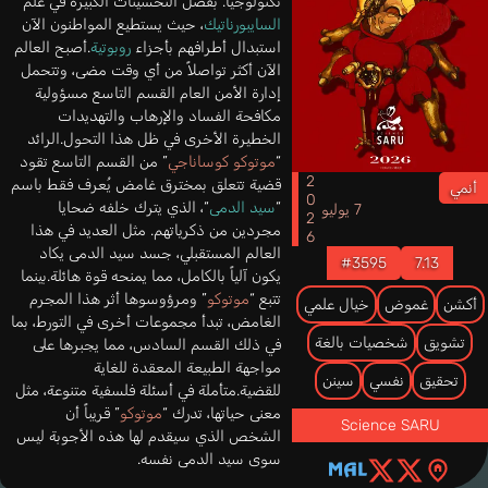
تكنولوجياً. بفضل التحسينات الكبيرة في علم
السايبورناتيك
، حيث يستطيع المواطنون الآن
استبدال أطرافهم بأجزاء
روبوتية
.أصبح العالم
الآن أكثر تواصلاً من أي وقت مضى، وتتحمل
إدارة الأمن العام القسم التاسع مسؤولية
مكافحة الفساد والإرهاب والتهديدات
الخطيرة الأخرى في ظل هذا التحول.الرائد
“
موتوكو كوساناجي
” من القسم التاسع تقود
2026
قضية تتعلق بمخترق غامض يُعرف فقط باسم
أنمي
“
سيد الدمى
“، الذي يترك خلفه ضحايا
7 يوليو
مجردين من ذكرياتهم. مثل العديد في هذا
العالم المستقبلي، جسد سيد الدمى يكاد
#3595
7.13
يكون آلياً بالكامل، مما يمنحه قوة هائلة.بينما
تتبع “
موتوكو
” ومرؤوسوها أثر هذا المجرم
أكشن
غموض
خيال علمي
الغامض، تبدأ مجموعات أخرى في التورط، بما
تشويق
شخصيات بالغة
في ذلك القسم السادس، مما يجبرها على
مواجهة الطبيعة المعقدة للغاية
تحقيق
نفسي
سينن
للقضية.متأملة في أسئلة فلسفية متنوعة، مثل
معنى حياتها، تدرك “
موتوكو
” قريباً أن
Science SARU
الشخص الذي سيقدم لها هذه الأجوبة ليس
سوى سيد الدمى نفسه.