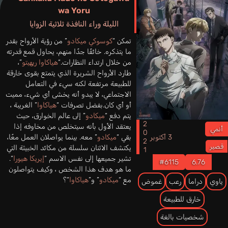
wa Yoru
الليلة وراء النافذة ثلاثية الزوايا
تمكن “
كوسوكي ميكادو
” من رؤية الأرواح بقدر
ما يتذكره. خائفًا جدًا منهم، يحاول قمع قدرته
من خلال ارتداء النظارات.“
هياكاوا ريهيتو
”،
طارد الأرواح الشريرة الذي يتمتع بقوى خارقة
للطبيعة مرتفعة لكنه سيء في التعامل
الاجتماعي، لا يبدو أنه يخشى أي شيء، مميت
أو أي كان.بفضل تصرفات “
هياكاوا
” الغريبة ،
يتم دفع “
ميكادو
” إلى عالم الخوارق، حيث
2021
يعتقد الأول بأنه سيتخلص من مخاوفه إذا
أنمي
3 أكتوبر
بقي “
ميكادو
” معه. بينما يواصلان العمل معًا،
قصير
يكتشف الاثنان سلسلة من مكائد الخبيثة التي
تشير جميعها إلى نفس الاسم “
إيريكا هيورا
“.
#6115
6.76
ما هو هدف هذا الشخص ، وكيف يتواصلون
مع “
ميكادو
” و”
هياكاوا
“؟
ياوي
دراما
رعب
غموض
خارق للطبيعة
شخصيات بالغة