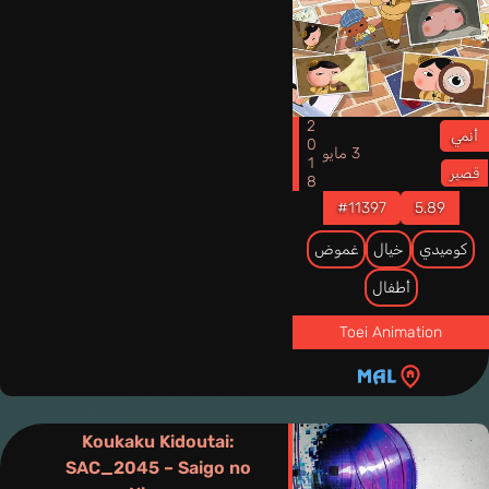
الغموض هذه مدخلاً رائعًا للعبث بعقلك واستكشاف عوالم الإثارة والألغاز
بطريقة لا تُنسى. إنها فرصة للاستمتاع بمشاهد مثيرة ولحظات من الترقب
والإثارة، وربما ستجد نفسك مشدودًا إلى الشاشة بينما تسعى لحل ألغاز تلك
الأعمال الساحرة والغامضة.
2018
أنمي
3 مايو
قصير
#11397
5.89
كوميدي
خيال
غموض
أطفال
Toei Animation
Koukaku Kidoutai:
SAC_2045 – Saigo no