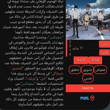
تركه الهجوم الإرهابي على منشأة نووية في
اليابان.تفككت الحكومة بسبب عدم قدرتها
على التصرف، وتُرِكت الشرطة تبحث متلهفين
عن طرق لقمع الجناة.الناس في حالة من
الفوضى، إلى أن يشق مقطع فيديو غريب
طريقه إلى الإنترنت بعد ستة أشهر.فيه، صبيان
مراهقان يعرّفان أنفسهم فقط بأنهما
“
سفينكس
“، ويتحديا الشرطة مباشرة،
2014
ويهددان بالتسبب في الدمار والفوضى في
أنمي
جميع أنحاء طوكيو.غير قادرين على إيقاف
11 يوليو
قصير
الذعر الجماعي المنتشر في المدينة، ويائسين
للحصول على أي رأس خيط في تحقيقهم،
#625
8.08
تكافح الشرطة من أجل التصرف بفعالية ضد
هؤلاء الإرهابيين، مع المحقق “
كينجيرو
غموض
تشويق
تحقيق
شيبازاكي
” في وسط كل شيء.يروي هذا
نفسي
الانمي قصة “
ناين
” و”
تويلف
“، الصبيان وراء
الشخصيات المقنعة “
سفينكس
“.من
MAPPA
المفترض أن لا يكونا موجودين، لكنهم يقفون
بقوة في عالم من الخداع والأسرار بينما
يجعلون المدينة تسقط من حولهم، كل ذلك
على أمل دفن حقيقتهم المأساوية.