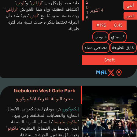
2015
طيف، يحاول كل من “
أراراغي
” و”
أوغي
”
أنمي
اكتشاف الحقيقة وراء هذا اللغز.لكن “
أراراغي
”
4 أكتوبر
يجد نفسه محبوسًا مع “
أوغي
“، ويكتشف أن
قصير
الغرفة تحتفظ بذكرى حدث نسيه منذ فترة
#195
8.45
طويلة.
كوميدي
غموض
خارق للطبيعة
مصاصي دماء
Shaft
Ikebukuro West Gate Park
منتزه البوابة الغربية لإيكيبوكورو
إيكيبوكورو
هي موطن لعدد كبير من الأعمال
التجارية والعصابات المختلفة، ومن بينها،
“
ماكوتو ماجيما
“، المحلل السيء السمعة
الذي يتوسط بين الفصائل المتنازعة.“
ماكوتو
”
يعرف كل تفاصيل الحياة في منطقة