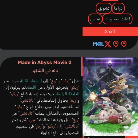
دراما
تشويق
فتيات سحريات
نفسي
Shaft
Made in Abyss Movie 2
تائه في الشفق
تنزل “
ريكو
” و”
ريغ
” إلى
الطبقة الثالثة
حيث تمر
“
ريكو
” بتجربتها الأولى من
اللعنة
.ثم ينزلون إلى
الطبقة الرابعة
حيث يتم إصابة ذراع “
ريكو
“،
و”
ريغ
” يحاول إنقاذها.يأتي “
ناناتشي
”
لمساعدتهم ليقومون بعلاج ذراع “
ريكو
”
المسمومة.بالمقابل، يطلب “
ناناتشي
” من
“
ريغ
” قتل رفيقته الخالدة “
ميتي
“.ثم ينضم
“
ناناتشي
” إلى “
ريكو
” و”
ريغ
” في سعيهم
للوصول إلى قاع الهاوية.