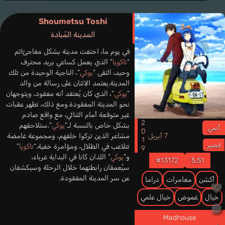
Shoumetsu Toshi
المدينة المُبادة
في يوم ما، اختفت مدينة بشكل مفاجئ!ثم
“
تاكويا
” الذي يعمل كساعي بريد محترف
وحيد، التقى “
يوكي
“، الناجية الوحيدة من تلك
المدينة.يعتمد الاثنان على رسالة من والد
“
يوكي
“، الذي كان يُعتقد أنه مفقود، ويتوجهان
نحو المدينة المفقودة.ومع ذلك، تظهر عقبات
غير متوقعة أمام الثنائي، مع واقع صادم
2019
بشكل خاص بالنسبة لـ”
يوكي
“.ستلاحقهم
أنمي
7 أبريل
مشاعر الذين تركوا خلفهم، ومجموعة غامضة
قصير
تتلاعب في الظلال، ومؤامرة خفية.“
تاكويا
”
و”
يوكي
” اللذان كانا في البداية غرباء،
#13172
5.51
سيُعمقان رابطتهما خلال الرحلة وسيكشفان
عن سر المدينة المفقودة.
أكشن
مغامرات
دراما
خيال
غموض
خيال علمي
Madhouse