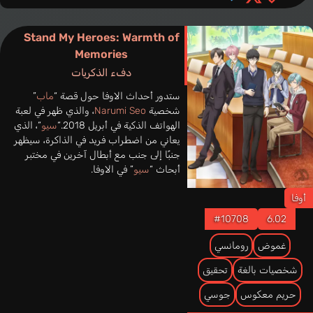
Stand My Heroes: Warmth of
Memories
دفء الذكريات
ستدور أحداث الاوفا حول قصة “
ماب
”
شخصية
Narumi Seo
، والذي ظهر في لعبة
الهواتف الذكية في أبريل 2018.“
سيو
“، الذي
يعاني من اضطراب فريد في الذاكرة، سيظهر
جنبًا إلى جنب مع أبطال آخرين في مختبر
أبحاث “
سيو
” في الاوفا.
أوفا
#10708
6.02
غموض
رومانسي
شخصيات بالغة
تحقيق
حريم معكوس
جوسي