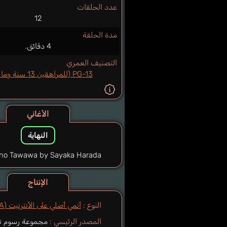
عدد الحلقات
12
مدة الحلقة
4 دقائق.
التصنيف العمري
PG-13 (للمراهقين 13 سنة وما فوق)
الأغاني
النهاية
no Tawawa by Sayaka Harada
الإنتاج
النوع :
أنمي أصلي على الأنترنيت (ONA|أونا)
المصدر الرئيسي :
مجموعة رسوم ت