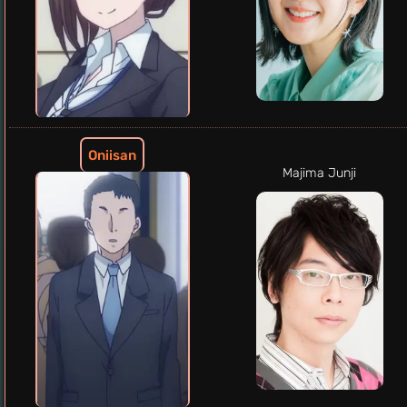
Oniisan
Majima Junji