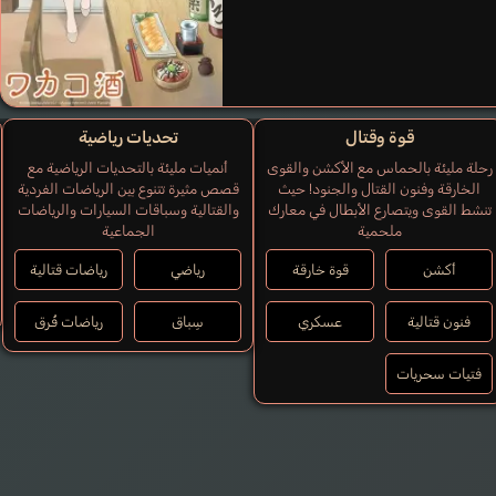
قوة وقتال
تحديات رياضية
رحلة مليئة بالحماس مع الأكشن والقوى
أنميات مليئة بالتحديات الرياضية مع
الخارقة وفنون القتال والجنود! حيث
قصص مثيرة تتنوع بين الرياضات الفردية
تنشط القوى ويتصارع الأبطال في معارك
والقتالية وسباقات السيارات والرياضات
ملحمية
الجماعية
أكشن
قوة خارقة
رياضي
رياضات قتالية
فنون قتالية
عسكري
سِباق
رياضات فُرق
فتيات سحريات