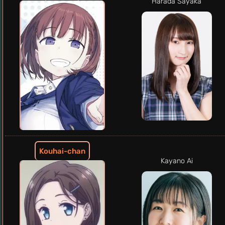
Harada Sayaka
Kouhai-chan
Kayano Ai