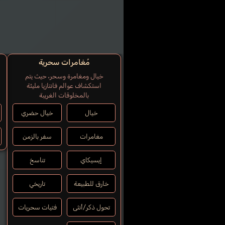
مُغامرات سحرية
خيال ومغامرة وسحر، حيث يتم
استكشاف عوالم فانتازيا مليئة
بالمخلوقات الغريبة
خيال
خيال حضري
مغامرات
سفر بالزمن
إيسيكاي
تناسخ
خارق للطبيعة
تاريخي
تحول ذكر/أنثى
فتيات سحريات