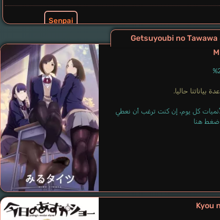
Senpai
Takumi Yasuaki
G
M
ة بياناتنا حاليا.
لأنميات كل يوم، إن كنت ترغب أن نعطي
 اضغط هنا
Kachou
Souma Kouichi
Kyou 