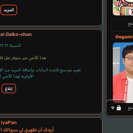
المزيد
تج
te! Galko-chan
Oogami
النسبة: 11.11%
هذا الأنمي غير متوفر على قاعد
نقوم بتوسيع قاعدة البيانات وإضافة المزيد من ا
الأولوية لهذا الأنمي
إبلاغ
تج
IyaPan
أريدكِ أن تظهري لي سروالك ا