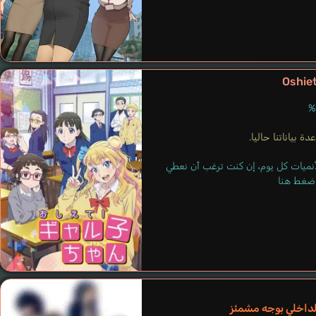
Tokumori-san
Oshie
Kanemoto Hisako
ة بياناتنا حاليا.
لأنميات كل يوم، إن كنت ترغب أن نعطي
 اضغط هنا
لداخلي بوجه مشمئز