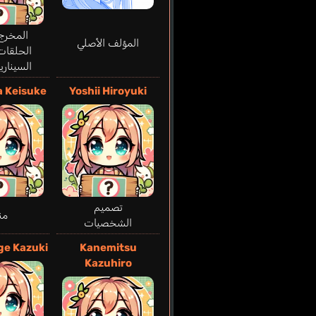
المخرج
المؤلف الأصلي
الحلقات
السيناري
 Keisuke
Yoshii Hiroyuki
تصميم
من
الشخصيات
ge Kazuki
Kanemitsu
Kazuhiro