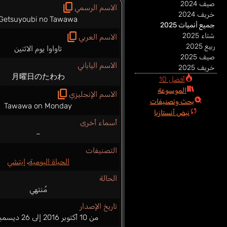
صيف 2024
الاسم الرسمي
خريف 2024
Getsuyoubi no Tawawa
جميع أنميات 2025
شتاء 2025
الاسم العربي
ربيع 2025
تاواوا يوم الاثنين
صيف 2025
الاسم الياباني
خريف 2025
月曜日のたわわ
أفضل 10
الموسوعة
الاسم الإنجليزي
بحث وتصنيفات
Tawawa on Monday
نبض أنستازيا
أسماء أخرى
–
التصنيفات
الحياة اليومية
،
إيتشي
الحالة
مُنتهي
تاريخ الإصدار
من 10 أكتوبر 2016 إلى 26 ديسمبر 2016