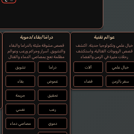
عوالم تقنية
درامَا/بقاء/دموية
خيال علمي وتكنولوجيا حديثة. اكتشف
قصص مشوقة مليئة بالدراما والبقاء
قصص الروبوتات القتالية، واستكشف
والتشويق. أسرار وجرائم ورعب وعوالم
رحلات مثيرة في الزمن والفضاء
مظلمة تعج بمصاصي الدماء والقتال
خيال علمي
آلات
دراما
تشويق
سفر بالزمن
فضاء
غموض
بقاء
تحقيق
جريمة
رعب
نفسي
دموي
مصاصي دماء