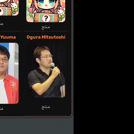
من
منتج
 Yuuma
Ogura Mitsutoshi
منتج
من