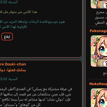
النسبة: 22.22%
, مخرج
هذا الأنمي غير متوفر على قاعد
, منسق
نقوم بتوسيع قاعدة البيانات وإضافة المزيد من ا
و الخطي
الأولوية لهذا الأنمي
Fukunaga
إبلاغ
re Douki-chan
يمكنكِ فعلها، دو
تج
النسبة: 22.22%
Mukaitou
في غرفة مشتركة مع زميلتي؟ في الفندق؟!على الرغم 
غبي، فإن عيني ستلتفتان عن غير قصد إلى ساقيها ا
فإن “دوكي تشان” لديها مشاعر له سراً.بينما تكافح
كل من “كوهاي” و“سينباي” منا