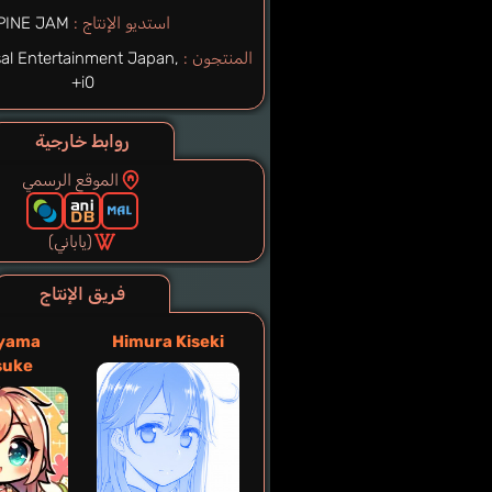
استديو الإنتاج :
PINE JAM
المنتجون :
al Entertainment Japan,
i0+
روابط خارجية
الموقع الرسمي
(ياباني)
فريق الإنتاج
yama
Himura Kiseki
suke