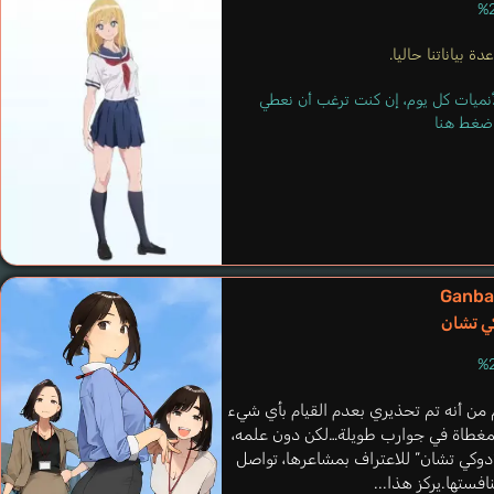
ة بياناتنا حاليا.
لأنميات كل يوم، إن كنت ترغب أن نعطي
 اضغط هنا
Shika Eiseishi-san
Noto Mamiko
Ganba
كي تشان
من أنه تم تحذيري بعدم القيام بأي شيء
لمغطاة في جوارب طويلة…لكن دون علمه،
 “دوكي تشان” للاعتراف بمشاعرها، تواصل
فستها.يركز هذا...