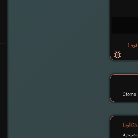
Otome 
وضيحية