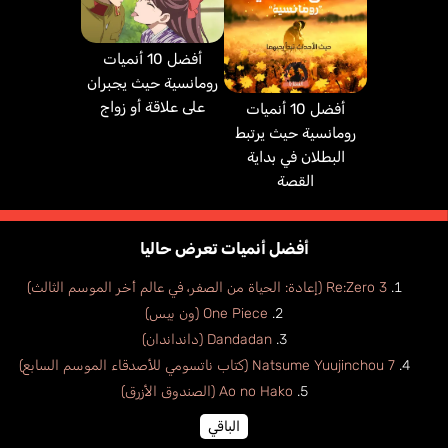
أفضل 10 أنميات
رومانسية حيث يجبران
Chiesse Nestor
Flores Óscar
على علاقة أو زواج
أفضل 10 أنميات
برتغالي
إسباني
رومانسية حيث يرتبط
البطلان في بداية
القصة
أفضل أنميات تعرض حاليا
Re:Zero 3 (إعادة: الحياة من الصفر، في عالم أخر الموسم الثالث)
One Piece (ون بيس)
Dandadan (دانداندان)
Natsume Yuujinchou 7 (كتاب ناتسومي للأصدقاء الموسم السابع)
Ao no Hako (الصندوق الأزرق)
الباقي