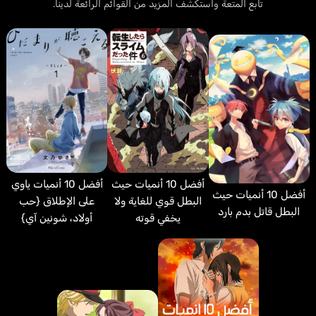
تابع المتعة واستكشف المزيد من القوائم الرائعة لدينا.
Lucchetti Sergio
King Matthew Yang
إيطالي
Araújo Márcio
Mehani Taric
إنجليزي
فرنسي
برتغالي
Tsuda Kenjirou
Toumoku
أفضل 10 أنميات حيث
أفضل 10 أنميات ياوي
أفضل 10 أنميات حيث
البطل قوي للغاية ولا
على الإطلاق {حب
البطل قاتل بدم بارد
يخفي قوته
أولاد، شونين آي}