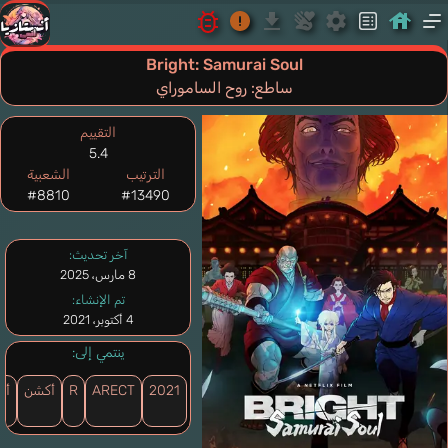
Bright: Samurai Soul
ساطع: روح الساموراي
التقييم
5.4
الترتيب
الشعبية
#8810
#13490
آخر تحديث:
8 مارس، 2025
تم الإنشاء:
4 أكتوبر، 2021
ينتمي إلى:
2021
ARECT
R
أكشن
أون