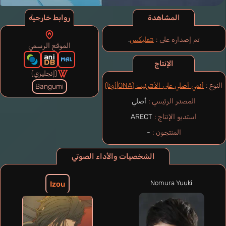
المشاهدة
روابط خارجية
تم إصداره على :
نتفليكس
.
الموقع الرسمي
الإنتاج
(إنجليزي)
النوع :
أنمي أصلي على الأنترنيت (ONA|أونا)
Bangumi
المصدر الرئيسي :
أصلي
استديو الإنتاج :
ARECT
المنتجون :
-
الشخصيات والأداء الصوتي
Nomura Yuuki
Izou