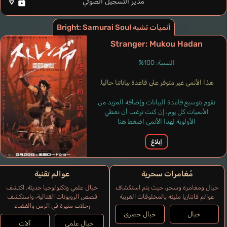
مدير التسجيل الصوتي
إيطالي
Sakamoto Maaya
أنميات تشبه Bright: Samurai Soul
Chihaya
Stranger: Mukou Hadan
النسبة: 100%
هذا الأنمي غير متوفر على قاعدة بياناتنا حاليا.
نقوم بتوسيع قاعدة البيانات وإضافة المزيد من
الأنميات كل يوم، إن كنت ترغب أن نعطي
الأولوية لهذا الأنمي اضغط هنا
إبلاغ
مُغامرات سحرية
عوالم تقنية
خيال ومغامرة وسحر، حيث يتم استكشاف
خيال علمي وتكنولوجيا حديثة. اكتشف
عوالم فانتازيا مليئة بالمخلوقات الغريبة
قصص الروبوتات القتالية، واستكشف
رحلات مثيرة في الزمن والفضاء
خيال
خيال حضري
خيال علمي
آلات
Marricchi