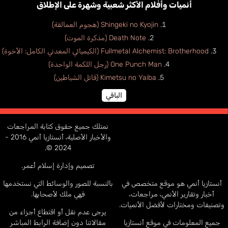
أنميات وأفلام الأكثر شعبية وشهرة على الإطلاق
Shingeki no Kyojin (هجوم العمالقة)
Death Note (مذكرة الموت)
Fullmetal Alchemist: Brotherhood (الكيميائي المعدني الكامل: الأخوة)
One Punch Man (رجل اللكمة الواحدة)
Kimetsu no Yaiba (قاتل الشياطين)
الباقي
نمتلك جميع حقوق كتابة المراجعات
والأخبار الأصلية، أنستازيا أنمي 2016 -
2024 ©.
تصميم وإدارة إسلام أعمر.
أنستازيا أنمي هو موقع متخصص في
بالنسبة للصور والوسائط التي نستخدمها
أخبار وتقارير الأنمي، مراجعات،
فهي ملك لأصحابها.
وتصنيفات ومختارات لأفضل الأنميات.
يرجى عدم نقل أو اقتطاع أجزاء من
جميع المعلومات في موقع أنستازيا
مقالاتنا دون إضافة الرابط المباشر