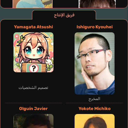
فريق الإنتاج
Yamagata Atsushi
Ishiguro Kyouhei
تصميم الشخصيات
De Francesco
Francesco
المخرج
Maia Philippe
Vigné Michel
إيطالي
Mancuso Fred
Olguín Javier
Yokote Michiko
برتغالي
فرنسي
إنجليزي
Wakayama Shion
Sonya