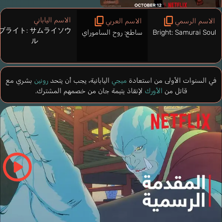
الاسم الياباني
الاسم الرسمي
الاسم العربي
ブライト: サムライソウ
Bright: Samurai Soul
ساطع: روح الساموراي
ル
في السنوات الأولى من استعادة
ميجي
اليابانية، يجب أن يتحد
رونين
بشري مع
قاتل من
الأورك
لإنقاذ يتيمة جان من خصمهم المشترك.