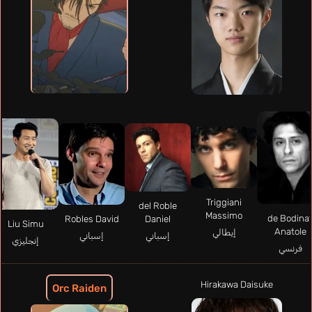
Triggiani
del Roble
Massimo
de Bodina
Daniel
Robles David
Liu Simu
Anatole
إيطالي
إسباني
إسباني
إنجليزي
فرنسي
Hirakawa Daisuke
Orc Raiden