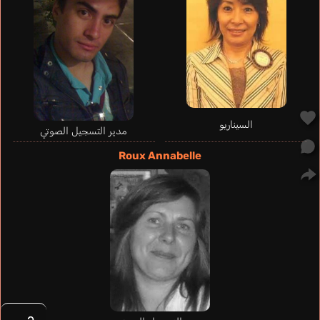
السيناريو
مدير التسجيل الصوتي
Roux Annabelle
Martz
Hervieux
Harada Yuzu
Porto Luiza
Cuscusa
Josephine
Charlotte
Veronica
برتغالي
إنجليزي
فرنسي
ألماني