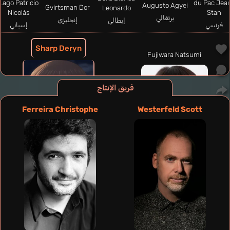
Lago Patricio
du Pac Jea
Augusto Agyei
Gvirtsman Dor
Leonardo
Nicolás
Stan
برتغالي
إنجليزي
إيطالي
فرنسي
إسباني
Sharp Deryn
Fujiwara Natsumi
فريق الإنتاج
Ferreira Christophe
Westerfeld Scott