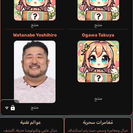
منتج
منتج
Watanabe Yoshihiro
Ogawa Takuya
Giacomoni
Sébastien
فرنسي
Barlow Dr. Nora
Sonozaki Mie
منتج
منتج
مُغامرات سحرية
عوالم تقنية
خيال ومغامرة وسحر، حيث يتم استكشاف
خيال علمي وتكنولوجيا حديثة. اكتشف