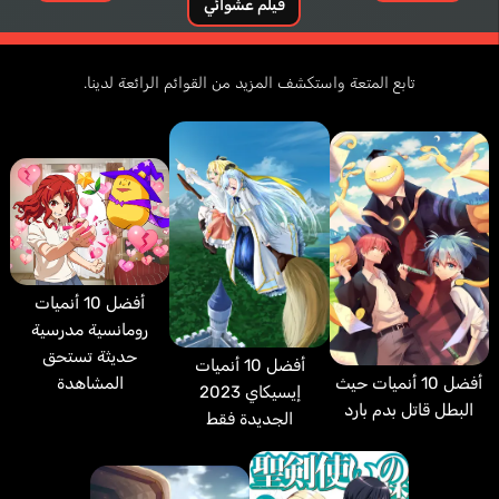
فيلم عشوائي
تابع المتعة واستكشف المزيد من القوائم الرائعة لدينا.
Borghetti Giorgio
Chomiak Michael
Varinier Vincent
Sawaya Ricardo
إيطالي
فرنسي
إنجليزي
برتغالي
أفضل 10 أنميات
رومانسية مدرسية
Darwin George
حديثة تستحق
Hazama Michio
أفضل 10 أنميات
أفضل 10 أنميات حيث
المشاهدة
إيسيكاي 2023
البطل قاتل بدم بارد
الجديدة فقط