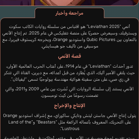
مراجعة وأخبار
أنمي “Leviathan 2025” هو اقتباس من سلسلة روايات الكاتب سكوت
ويسترفيلد، وسيعرض حصريًا على منصة نتفليكس في عام 2025. تم إنتاج الأنمي
بالتعاون بين Qubic Pictures واستوديو Orange، ويخرجه كريستوف فيريرا، مع
موسيقى من تأليف جو هيسايشي.
قصة الأنمي
تدور أحداث “Leviathan” في عام 1914، على أعتاب الحرب العالمية الأولى،
حيث يلتقي الأمير أليك، الذي يُطارد من قبل أعدائه، مع ديرين، الفتاة التي تتنكر
في زي صبي، على متن سفينة هوائية مهندسة بيولوجيًا تسمى “ليفياثان”.
الأنمي يستند إلى سلسلة الروايات التي نُشرت بين عامي 2009 و2011، والتي
تضمنت رسومًا من كيث تومبسون.
الإنتاج والإخراج
يتولى إنتاج الأنمي جاستن ليتش وتايكي ساكوراي، مع إشراف استوديو Orange
على التحريك، المعروف بأعماله الرائعة مثل “Beastars” و”Land of the
Lustrous”.
سيتم تقديم لمحة حصرية عن الأنمي في مؤتمر أوتاكون في واشنطن العاصمة