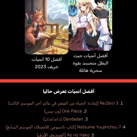
أفضل أنميات حيث
أفضل 10 أنميات
البطل متجسد بقوة
خريف 2023
سحرية هائلة
Tiraboschi
Leroussel Richard
Sanna Antonio
Mawson John P.
Armando
أفضل أنميات تعرض حاليا
فرنسي
إيطالي
إنجليزي
برتغالي
Re:Zero 3 (إعادة: الحياة من الصفر، في عالم أخر الموسم الثالث)
German Soldier
One Piece (ون بيس)
Dandadan (دانداندان)
Natsume Yuujinchou 7 (كتاب ناتسومي للأصدقاء الموسم السابع)
Ao no Hako (الصندوق الأزرق)