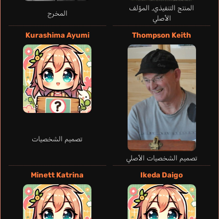
المنتج التنفيذي, المؤلف
المخرج
الأصلي
Iansante Luna
Jessamine
Kurashima Ayumi
Thompson Keith
إيطالي
Guarnieri Isabella
Soares Clara
Broghanne
فرنسي
برتغالي
إنجليزي
Air Force Captain
تصميم الشخصيات
تصميم الشخصيات الأصلي
Minett Katrina
Ikeda Daigo