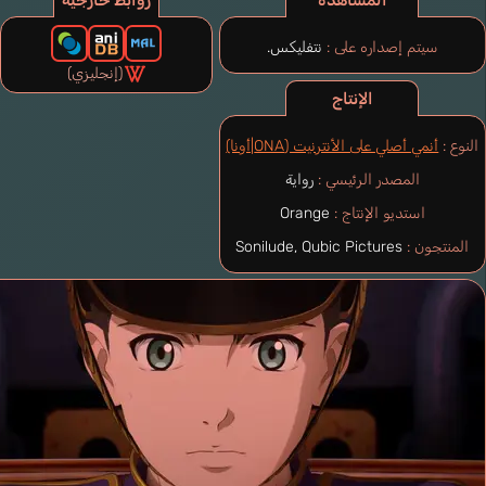
المشاهدة
روابط خارجية
سيتم إصداره على :
نتفليكس.
(إنجليزي)
الإنتاج
النوع :
أنمي أصلي على الأنترنيت (ONA|أونا)
المصدر الرئيسي :
رواية
استديو الإنتاج :
Orange
المنتجون :
Sonilude, Qubic Pictures