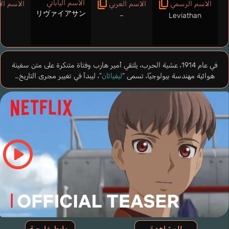
الاسم الياباني
الاسم الرسمي
الاسم العربي
الاسم ال
リヴァイアサン
–
Leviathan
في عام 1914، عشية الحرب، يلتقي أمير هارب وفتاة متنكرة على متن سفينة
هوائية مهندسة بيولوجيًا، تسمى “
ليفياثان
“، ليبدآ في تغيير مجرى التاريخ…