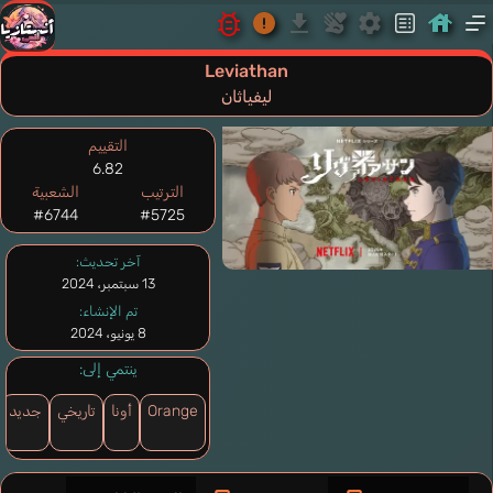
Leviathan
ليفياثان
التقييم
6.82
الترتيب
الشعبية
#6744
#5725
آخر تحديث:
13 سبتمبر، 2024
تم الإنشاء:
8 يونيو، 2024
ينتمي إلى:
Orange
أونا
تاريخي
جديد