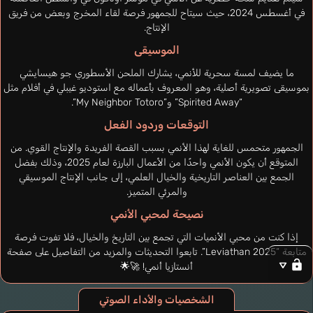
في أغسطس 2024، حيث سيتاح للجمهور فرصة لقاء المخرج وبعض من فريق
الإنتاج.
الموسيقى
ما يضيف لمسة سحرية للأنمي، يشارك الملحن الأسطوري جو هيسايشي
بموسيقى تصويرية أصلية، وهو المعروف بأعماله مع استوديو غيبلي في أفلام مثل
“Spirited Away” و”My Neighbor Totoro”.
التوقعات وردود الفعل
الجمهور متحمس للغاية لهذا الأنمي بسبب القصة الفريدة والإنتاج القوي. من
المتوقع أن يكون الأنمي واحدًا من الأعمال البارزة لعام 2025، وذلك بفضل
الجمع بين العناصر التاريخية والخيال العلمي، إلى جانب الإنتاج الموسيقي
والمرئي المتميز.
نصيحة لمحبي الأنمي
إذا كنت من محبي الأنميات التي تجمع بين التاريخ والخيال، فلا تفوت فرصة
متابعة “Leviathan 2025”. تابعوا التحديثات والمزيد من التفاصيل على صفحة
أنستازيا أنمي! 🚀🌟
الشخصيات والأداء الصوتي