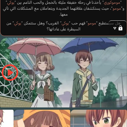
“
موموكوري
” يأخذنا في رحلة خفيفة مليئة بالخجل والحب الناعم بين “
يوكي
”
و”
مومو
“، حيث يستكشفان علاقتهما الجديدة ويتعاملان مع المشكلات التي تأتي
معها.
هل سيستطيع “
مومو
” فهم حب “
يوكي
” الغريب؟ وهل ستتمكن “
يوكي
” من
السيطرة على عاداتها؟