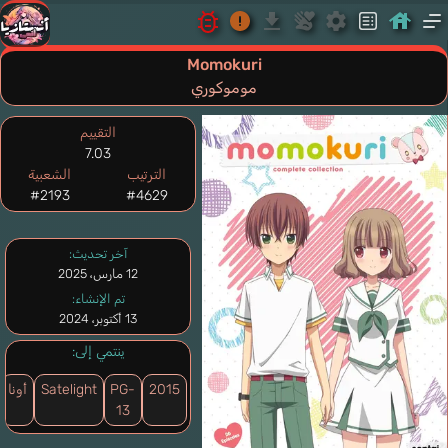
Momokuri
موموكوري
التقييم
7.03
الترتيب
الشعبية
#2193
#4629
آخر تحديث:
12 مارس، 2025
تم الإنشاء:
13 أكتوبر، 2024
ينتمي إلى:
2015
PG-
Satelight
أونا
13