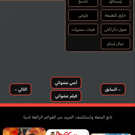
إيسيكاي
تناسخ
خارق للطبيعة
تاريخي
تحول ذكر/أنثى
فتيات سحريات
خيال مُبتكر
أنمي عشوائي
→
السابق
التالي
←
فيلم عشوائي
تابع المتعة واستكشف المزيد من القوائم الرائعة لدينا.