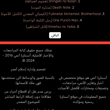
Shingeki no Kyojin (هجوم العمالقة)
Death Note (مذكرة الموت)
Fullmetal Alchemist: Brotherhood (الكيميائي المعدني الكامل: الأخوة)
One Punch Man (رجل اللكمة الواحدة)
Kimetsu no Yaiba (قاتل الشياطين)
الباقي
نمتلك جميع حقوق كتابة المراجعات
والأخبار الأصلية، أنستازيا أنمي 2016 -
2024 ©.
تصميم وإدارة إسلام أعمر.
أنستازيا أنمي هو موقع متخصص في
بالنسبة للصور والوسائط التي نستخدمها
أخبار وتقارير الأنمي، مراجعات،
فهي ملك لأصحابها.
وتصنيفات ومختارات لأفضل الأنميات.
يرجى عدم نقل أو اقتطاع أجزاء من
جميع المعلومات في موقع أنستازيا
مقالاتنا دون إضافة الرابط المباشر
رسمية ومؤكدة.
للموضوع المصدر.