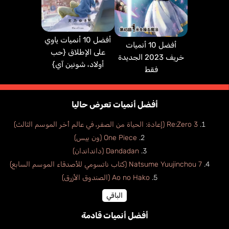
أفضل 10 أنميات ياوي
أفضل 10 أنميات
على الإطلاق {حب
خريف 2023 الجديدة
أولاد، شونين آي}
فقط
أفضل أنميات تعرض حاليا
Re:Zero 3 (إعادة: الحياة من الصفر، في عالم أخر الموسم الثالث)
One Piece (ون بيس)
Dandadan (دانداندان)
Natsume Yuujinchou 7 (كتاب ناتسومي للأصدقاء الموسم السابع)
Ao no Hako (الصندوق الأزرق)
الباقي
أفضل أنميات قادمة