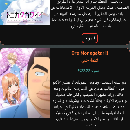
به.لحسن الحظ، يبدو أنه يسير على الطريق
الصحيح، حيث يحتل المرتبة الأولى الامتحانات في
البلاد، ومن المقرر أن يدخل مدرسة ثانوية من
اختياره.لكن، كل شيء يتغير في ليلة واحدة عندما
يلاحظ فتاة عبر الشارع في...
المزيد
Ore Monogatari!!
قصة حبي
النسبة: 22.22%
مع بنيته العضلية وقامته الطويلة، لا يعتبر “تاكيو
جودا” كطالب عادي في المدرسة الثانوية.ومع
ذلك، وراء مظهره المرعب يخفي قلبًا ذهبياً،
ويعتبره الأولاد بطلاً لشجاعته وشهامته.و لسوء
حظه، لا تساعده هذه السمات كثيرًا في حياته
العاطفية.وكما لو أن مظهره غير كافي كعقبة
لإخافة الجنس الآخر ليهربوا بعيدا عنه، فإن
صديق...