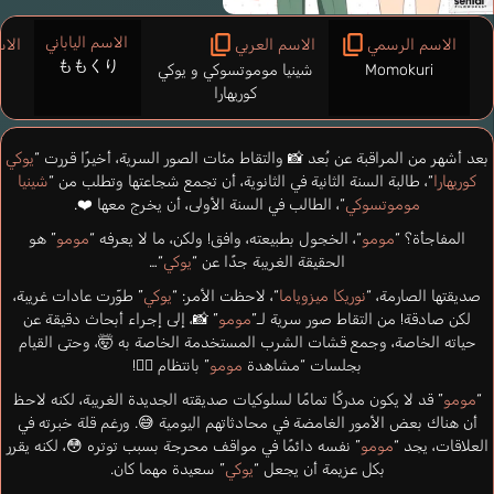
الاسم الياباني
الاسم الرسمي
الاسم العربي
الاس
ももくり
Momokuri
شينيا موموتسوكي و يوكي
كوريهارا
بعد أشهر من المراقبة عن بُعد 📸 والتقاط مئات الصور السرية، أخيرًا قررت “
يوكي
كوريهارا
“، طالبة السنة الثانية في الثانوية، أن تجمع شجاعتها وتطلب من “
شينيا
موموتسوكي
“، الطالب في السنة الأولى، أن يخرج معها ❤️.
المفاجأة؟ “
مومو
“، الخجول بطبيعته، وافق! ولكن، ما لا يعرفه “
مومو
” هو
الحقيقة الغريبة جدًا عن “
يوكي
“…
صديقتها الصارمة، “
نوريكا ميزوياما
“، لاحظت الأمر: “
يوكي
” طوّرت عادات غريبة،
لكن صادقة! من التقاط صور سرية لـ”
مومو
” 📸، إلى إجراء أبحاث دقيقة عن
حياته الخاصة، وجمع قشات الشرب المستخدمة الخاصة به 🤯، وحتى القيام
بجلسات “مشاهدة
مومو
” بانتظام 🕵️‍♀️!
“
مومو
” قد لا يكون مدركًا تمامًا لسلوكيات صديقته الجديدة الغريبة، لكنه لاحظ
أن هناك بعض الأمور الغامضة في محادثاتهم اليومية 😅. ورغم قلة خبرته في
العلاقات، يجد “
مومو
” نفسه دائمًا في مواقف محرجة بسبب توتره 😳، لكنه يقرر
بكل عزيمة أن يجعل “
يوكي
” سعيدة مهما كان.