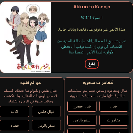
Akkun to Kanojo
النسبة: 11.11%
هذا الأنمي غير متوفر على قاعدة بياناتنا حاليا.
نقوم بتوسيع قاعدة البيانات وإضافة المزيد من
الأنميات كل يوم، إن كنت ترغب أن نعطي
الأولوية لهذا الأنمي اضغط هنا
إبلاغ
مُغامرات سحرية
عوالم تقنية
خيال ومغامرة وسحر، حيث يتم استكشاف
خيال علمي وتكنولوجيا حديثة. اكتشف
عوالم فانتازيا مليئة بالمخلوقات الغريبة
قصص الروبوتات القتالية، واستكشف
رحلات مثيرة في الزمن والفضاء
خيال
خيال حضري
خيال علمي
آلات
مغامرات
سفر بالزمن
سفر بالزمن
فضاء