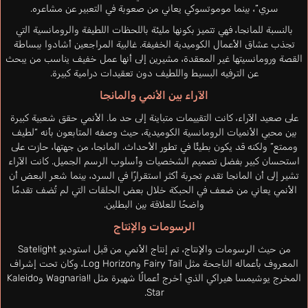
سري”، بينما موموتسوكي يعاني من صعوبة في التعبير عن مشاعره.
بالنسبة للمانجا، فهي تتميز بكونها مليئة باللحظات اللطيفة والرومانسية التي
تجذب عشاق الأعمال الكوميدية الخفيفة. غالبية المراجعين أشادوا ببساطة
القصة ورومانسيتها غير المعقدة، مشيرين إلى أنها عمل خفيف يناسب من يبحث
عن الترفيه البسيط واللطيف دون تعقيدات درامية كبيرة.
الآراء بين الأنمي والمانجا
على صعيد الآراء، كانت التقييمات متباينة إلى حد ما. الأنمي حقق شعبية كبيرة
بين محبي الأنميات الرومانسية الكوميدية، حيث وصفه المتابعون بأنه “لطيف
وممتع” ولكنه قد يكون بطيئًا في تطور الأحداث. المانجا، من جهتها، حازت على
استحسان كبير بفضل تصميم الشخصيات وأسلوب الرسم الجميل. كانت الآراء
تشير إلى أن المانجا تقدم تجربة أكثر استقرارًا في السرد، بينما شعر البعض أن
الأنمي يعاني من ضعف في الحبكة خلال بعض الحلقات التي لم تُضف تقدمًا
واضحًا للعلاقة بين البطلين.
الرسومات والإنتاج
من حيث الرسومات والإنتاج، تم إنتاج الأنمي من قبل استوديو Satelight
المعروف بأعماله الناجحة مثل Fairy Tail وLog Horizon، وكان تحت إشراف
المخرج يوشيمسا هيراكي الذي أخرج أعمالًا شهيرة مثل
Wagnaria!!
وKaleido
Star.