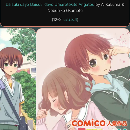
Daisuki dayo Daisuki dayo Umaretekite Arigatou
by Ai Kakuma &
Nobuhiko Okamoto
(
الحلقات:
2-12)