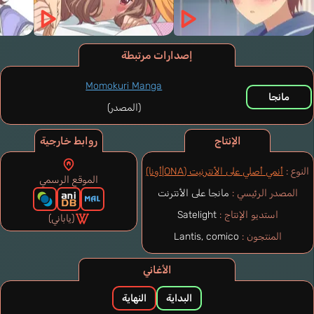
إصدارات مرتبطة
Momokuri Manga
مانجا
(المصدر)
الإنتاج
روابط خارجية
النوع :
أنمي أصلي على الأنترنيت (ONA|أونا)
الموقع الرسمي
المصدر الرئيسي :
مانجا على الأنترنت
استديو الإنتاج :
Satelight
(ياباني)
المنتجون :
Lantis, comico
الأغاني
البداية
النهاية