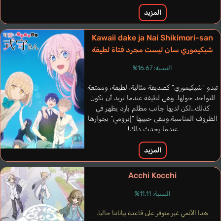
المزيد
Kawaii dake ja Nai Shikimori-san
شيكيموري سان ليست مجرد فتاة لطيفة
النسبة: 16.67%
تبدو “شيكيموري” كصديقة مثالية، لطيفة، وممتعة
للتواجد حولها. وهي لطيفة عندما تريد أن تكون
كذلك…لكن لديها جانب مظلم بارد يظهر في
الظروف المناسبة.ويبقى حبيبها “إيزومي” بجوارها
عندما يحدث ذلك!
المزيد
Acchi Kocchi
النسبة: 11.11%
هذا الأنمي غير متوفر على قاعدة بياناتنا حاليا.