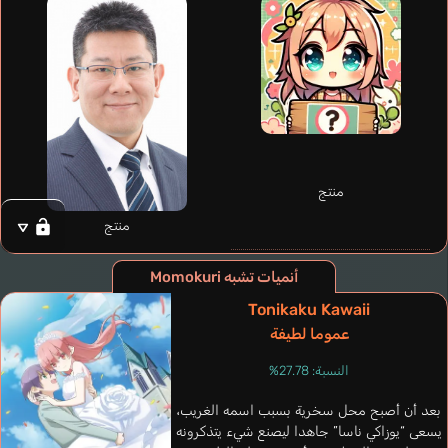
Sawaguchi Rihito
منتج
Yamaya Yoshitaka
منتج
أنميات تشبه Momokuri
Tonikaku Kawaii
عموما لطيفة
النسبة: 27.78%
بعد أن أصبح محل سخرية بسبب اسمه الغريب،
يسعى “يوزاكي ناسا” جاهدا ليصنع شيء يتذكرونه