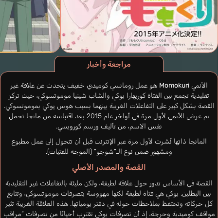
مراجعة وأخبار
الأنمي
Momokuri
هو عمل رومانسي كوميدي خفيف يتحدث عن علاقة غير
تقليدية تجمع بين الفتاة كوريهارا يوكي والشاب شينيا موموتسوكي، حيث تركز
القصة بشكل كبير على التفاعلات الغريبة بينهما بسبب هوس يوكي بموموتسوكي.
تم عرض الأنمي لأول مرة في أواخر عام 2015 بعد اقتباسه من مانجا تحمل
نفس الاسم، من تأليف ورسم كورويسي.
المانجا ذاتها نُشرت لأول مرة عبر الإنترنت قبل أن تتحول إلى عمل مطبوع
ومشهور ضمن نوع الـ”شوجو” (الموجه للفتيات).
القصة والمصدر الأصلي
القصة في الأساس تدور حول علاقة لطيفة، ولكن مليئة بالتفاعلات غير التقليدية
بين البطلين. يوكي هي فتاة لطيفة لكنها مهووسة بتصرفات موموتسوكي، وتتابع
كل حركاته وتحتفظ بملاحظات حوله في دفتر يومياتها. هذه العلاقة الغريبة تثير
مواقف كوميدية وحرجة، إذ أن تصرفات يوكي تقترب أحيانًا من تصرفات “مراقب