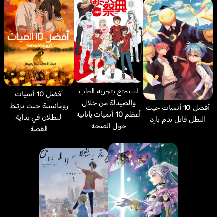
استمتع بتجربة الطب
أفضل 10 أنميات
والصيدلة من خلال
رومانسية حيث يرتبط
أفضل 10 أنميات حيث
أعظم 10 أنميات يابانية
البطلان في بداية
البطل قاتل بدم بارد
حول الصحة
القصة