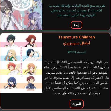
نقوم بتوسيع قاعدة البيانات وإضافة المزيد من
الأنميات كل يوم، إن كنت ترغب أن نعطي
الأولوية لهذا الأنمي اضغط هنا
إبلاغ
Tsurezure Children
أطفال تسوريزوري
النسبة: 11.11%
حب اليافعين، يأخذ العديد من الأشكال الفريدة
والمبهرة التي تزدهر عندما يبدأ الأطفال في رحلة
نموهم نحو أن يصبحوا بالغين.من عدم قدرتهم
على الاعتراف بمشاعرهم، إلى عدم معرفة ما هو
شعور الحب الحقيقي.كما يمكن أن تنشأ عقبات
عدة عند التعرف على الانجذاب الرومانسي لأول
مرة!ولكن تحت كل ذلك، فإن حب...
المزيد