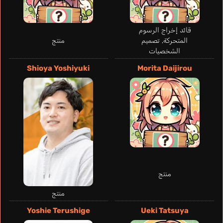
قائد إخراج الرسوم
Sakaki Rio
Maeda Rena
المتحركة, تصميم
منتج
الشخصيات
Shioya Yoshiyuki
Morita Daijirou
Sawaguchi Ema
منتج
Takumi Yasuaki
منتج
Yoshie Terushige
Ueki Tatsuya