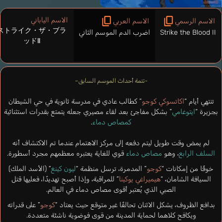
الاسم الياباني
الاسم الرسمي
الاسم العربي
ストライク・ザ・ブラ
Strike the Blood II
اضرب الدم الموسم الثاني
ッドⅡ
-تتمة أحداث الموسم السابق–
تنتهي أيام “
اكاتسوكي كوجو
” كطالب عادي في مدرسة ثانوية في حي الشيطان
بجزيرة “
ايتوغامي
” بشكل مفاجئ بعد لقاء مصيري جعله يتمتع بقدرات استثنائية
كمصاص دماء
.
لم يمض وقت طويل ليتم دفعه إلى مركز الاهتمام عندما تم الاكتشاف أنه
السلف الرابع
، وهو
مصاص دماء
قوي للغاية يعتبره معظمهم مجرد أسطورة.
خوفًا من إمكانات “
كوجو
” المدمرة، ترسل منظمة “
ليون كينغ
” (الأسد الملك)
السيافة الشامان، “
هيميراغي يوكينا
” للمراقبة، وإذا أصبح تهديدًا، فعليها قتل
الصبي الذي يُعتبر أقوى مصاص دماء في العالم.
بدافع الظروف، يشكل الاثنان تحالفًا غير متوقع حيث يعتاد “
كوجو
” على قدراته
ويكافح كلاهما لحماية المدينة من قوى فوضوية ناشئة متعددة.