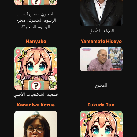
المخرج, منسق أسس
الرسوم المتحركة, مخرج
الرسوم المتحركة
المؤلف الأصلي
Friede Franciska
Manyako
Yamamoto Hideyo
ألماني
Aderado Nina
Nakahara Mai
المخرج
تصميم الشخصيات الأصلي
Kananiwa Kozue
Fukuda Jun