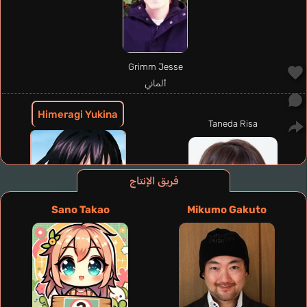
Grimm Jesse
ألماني
Himeragi Yukina
Taneda Risa
فريق الإنتاج
Sano Takao
Mikumo Gakuto