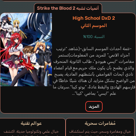
أنميات تشبه Strike the Blood 2
High School DxD 2
الموسم الثاني
النسبة: 100%
Akatsuki Nagisa
Hidaka Rina
-تتمة أحداث الموسم السابق–(شاهد “ترتيب
أجزاء الانمي” للمزيد من المعلومات)تستمر
مغامرات “ايسي هيودو“، طالب الثانوية المنحرف
والذي يطمح بأن يكون ملك حريم.مع قيام أعضاء
نادي أبحاث الغوامض بأنشطتهم العادية، يصبح
من الواضح بشكل متزايد أن هناك شيئًا خاطئًا في
فارسهم الهادئ واليقظ عادةً، “يوتو كيبا“.سرعان ما
علم “ايسي” بماضي “كيبا”...
المزيد
مُغامرات سحرية
عوالم تقنية
Akatsuki Gajou
خيال ومغامرة وسحر، حيث يتم استكشاف
خيال علمي وتكنولوجيا حديثة. اكتشف
Kase Yasuyuki