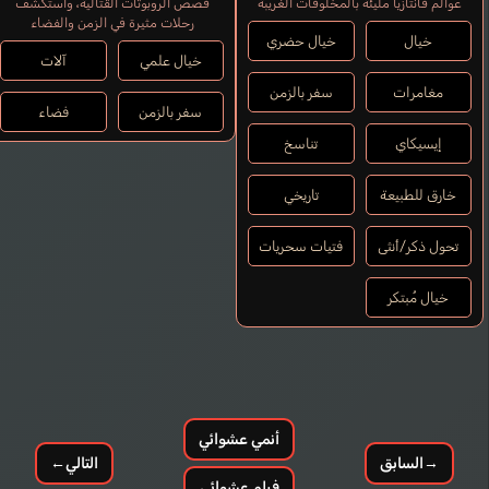
عوالم فانتازيا مليئة بالمخلوقات الغريبة
قصص الروبوتات القتالية، واستكشف
رحلات مثيرة في الزمن والفضاء
خيال
خيال حضري
خيال علمي
آلات
مغامرات
سفر بالزمن
سفر بالزمن
فضاء
إيسيكاي
تناسخ
خارق للطبيعة
تاريخي
تحول ذكر/أنثى
فتيات سحريات
خيال مُبتكر
أنمي عشوائي
→
السابق
التالي
←
فيلم عشوائي