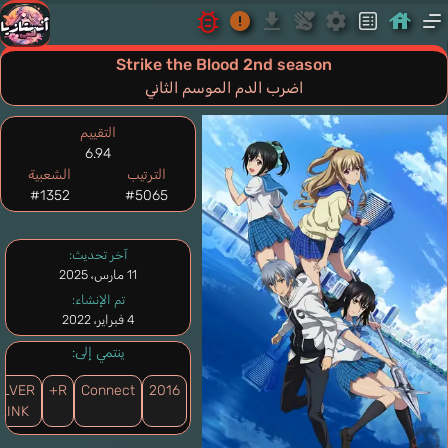
Strike the Blood 2nd season
اضرب الدم الموسم الثاني
التقييم
6.94
الترتيب
الشعبية
#1352
#5065
آخر تحديث:
11 مارس، 2025
تم الإنشاء:
4 فبراير، 2022
ينتمي إلى:
ILVER
R+
Connect
2016
LINK.