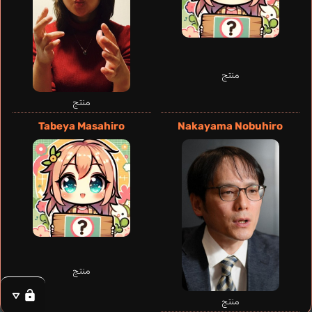
Aiba Asagi
Seto Asami
منتج
منتج
Tabeya Masahiro
Nakayama Nobuhiro
Akatsuki Hisano
Komiya Kazue
منتج
منتج