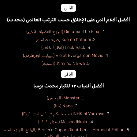
الباقي
أفضل أفلام أنمي على الإطلاق حسب الترتيب العالمي (محدث)
Gintama: The Final (الروح الفضية: الأخير)
Koe no Katachi (صوت صامت)
Look Back (انظر للخلف)
Violet Evergarden Movie (فيوليت ايفرغاردن)
Kimi no Na wa. (اسمك)
الباقي
أفضل أنميات r+ للكبار محدث يوميا
Monster (الوحش)
Nana (نانا)
NHK ni Youkoso! (مرحبا بكم في “إن إتش كي”!)
Maison Ikkoku (منزل إكوكو)
Berserk: Ougon Jidai-hen – Memorial Edition (الهائج: الجزء العصر
الذهبي- الطبعة التذكارية)