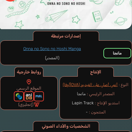
إصدارات مرتبطة
Onna no Sono no Hoshi Manga
مانجا
(المصدر)
الإنتاج
روابط خارجية
النوع :
أنمي أصلي على الفيديو (OVA|أوفا)
الموقع الرسمي
المصدر الرئيسي :
مانجا
استديو الإنتاج :
Lapin Track
(إنجليزي)
المنتجون :
-
الشخصيات والأداء الصوتي