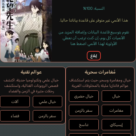
النسبة: 100%
هذا الأنمي غير متوفر على قاعدة بياناتنا حاليا.
نقوم بتوسيع قاعدة البيانات وإضافة المزيد من
الأنميات كل يوم، إن كنت ترغب أن نعطي
الأولوية لهذا الأنمي اضغط هنا
إبلاغ
مُغامرات سحرية
عوالم تقنية
خيال ومغامرة وسحر، حيث يتم استكشاف
خيال علمي وتكنولوجيا حديثة. اكتشف
عوالم فانتازيا مليئة بالمخلوقات الغريبة
قصص الروبوتات القتالية، واستكشف
رحلات مثيرة في الزمن والفضاء
خيال
خيال حضري
خيال علمي
آلات
مغامرات
سفر بالزمن
سفر بالزمن
فضاء
إيسيكاي
تناسخ