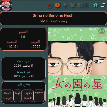
Onna no Sono no Hoshi
نجمة حديقة الفتيات
التقييم
6.61
الترتيب
الشعبية
#10421
#7099
آخر تحديث:
17 نوفمبر، 2024
تم الإنشاء:
16 سبتمبر، 2022
ينتمي إلى:
2022
Lapin
أوفا
الحياة
Track
اليومية