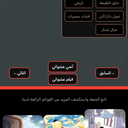
خارق للطبيعة
تاريخي
تحول ذكر/أنثى
فتيات سحريات
خيال مُبتكر
أنمي عشوائي
→
السابق
التالي
←
فيلم عشوائي
تابع المتعة واستكشف المزيد من القوائم الرائعة لدينا.