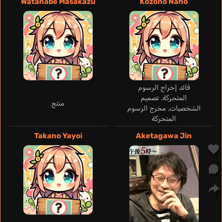
Watanabe Masakazu
Kozono Naho
قائد إخراج الرسوم
المتحركة, تصميم
منتج
الشخصيات, مخرج الرسوم
المتحركة
Takano Yayoi
Aketagawa Jin