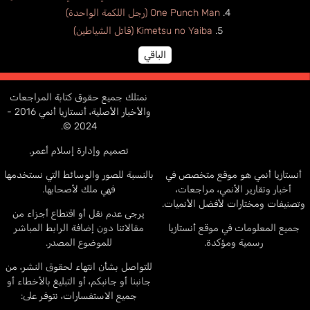
One Punch Man (رجل اللكمة الواحدة)
Kimetsu no Yaiba (قاتل الشياطين)
الباقي
نمتلك جميع حقوق كتابة المراجعات
والأخبار الأصلية، أنستازيا أنمي 2016 -
2024 ©.
تصميم وإدارة إسلام أعمر.
أنستازيا أنمي هو موقع متخصص في
بالنسبة للصور والوسائط التي نستخدمها
أخبار وتقارير الأنمي، مراجعات،
فهي ملك لأصحابها.
وتصنيفات ومختارات لأفضل الأنميات.
يرجى عدم نقل أو اقتطاع أجزاء من
جميع المعلومات في موقع أنستازيا
مقالاتنا دون إضافة الرابط المباشر
رسمية ومؤكدة.
للموضوع المصدر.
للتواصل بشأن انتهاء لحقوق النشر، من
جانبنا أو جانبكم، أو التبليغ بالأخطاء أو
جميع الاستفسارات، نتوفر على: