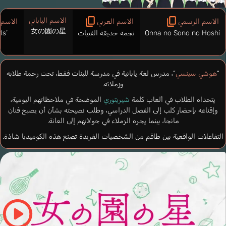
الاسم الياباني
الاسم الرسمي
الاسم العربي
الاسم 
女の園の星
Onna no Sono no Hoshi
نجمة حديقة الفتيات
ls’
“
هوشي سينسي
“، مدرس لغة يابانية في مدرسة للبنات فقط، تحت رحمة طلابه
وزملائه.
يتحداه الطلاب في ألعاب كلمة
شيريتوري
الموضحة في ملاحظاتهم اليومية،
وإقناعه بإحضار كلب إلى الفصل الدراسي، وطلب نصيحته بشأن أن يصبح فنان
مانجا، بينما يجره الزملاء في جولاتهم إلى العانة.
التفاعلات الواقعية بين طاقم من الشخصيات الفريدة تصنع هذه الكوميديا شاذة.