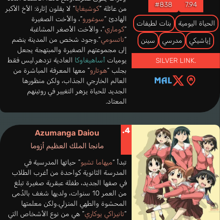
#838
7.94
من عائلة “
كوشيغايا
” لا يقلون إثارة: الأخ الأكبر
الهادئ “
سوغورو
“، والأخت الصغيرة
الحياة اليومية
بنات لطيفات
“
كوماري
“، والأخت الأصغر المشاغبة
“
ناتسومي
“.وجود شخص من المدينة ينضم
إياشيكي
مدرسي
سينن
إلى مجموعتهم الصغيرة والمبتهجة يجعل
يوميات
أساهيغاوكا
العادية تزدهر.ليس فقط
SILVER LINK.
بجلب “
هوتارو
” معها المعرفة المباشرة من
العالم الخارجي الجذاب، ولكن منظورها
الجديد للحياة يزهر التغيير في روتينهم
المعتاد.
4.
Azumanga Daiou
مانجا الملك العظيم أزوما
تبدأ “
ميهاما تشيو
” حياتها المدرسية في
المدرسة الثانوية كواحدة من أغرب الطلاب
في صفها الجديد، طفلة عبقرية صغيرة تبلغ
من العمر 10 سنوات، ولديها شغف بالدُمى
المحشوة والطهي المنزلي.ولكن معلمتها
“
تانيزاكي يوكاري
” هي من نوع الأشخاص التي