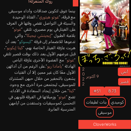
روك المنعزلة!
بينما تتوق لتكوين صداقات وأداء موسيقى
مع فرقة، “
غوتو هيتوري
“، الفتاة الوحيدة
والسيئة في التواصل تقضي وقتها في العزف
على الغيتار.في يوم مصيري، تلتقي “
غوتو
”
بلاعبة الطبول “
إيجيتشي نيجيكا
“، والتي
تدعوها للانضمام إلى فرقة “
كيسوكو
” بعد أن
هربت عازفة الغيتار الخاصة بهم، “
كيتا إيكويو
“،
قبل عرضهم الأول.بعد ذلك بوقت قصير تلتقي
“
غوتو
” مع العضوة الأخرى عازفة الباص
الهادئة “
يامادا ريو
“.على الرغم من أن أدائهن
2022
أنمي
الأول معًا كان غير مميز، إلا أن الفتيات
9 أكتوبر
يشعرن بالتحفيز من خلال حبهن المشترك
قصير
للموسيقى، ليجتمعن مرة أخرى مع وجود
“
كيتا
“.من خلال إيجاد السعادة في الأداء،
#51
8.73
تضع “
غوتو
” وزميلاتها في الفرقة قلوبهن في
كوميدي
بنات لطيفات
التحسن كموسيقيات وتستفدن من أيامهن
المدرسية العابرة.
موسيقى
CloverWorks