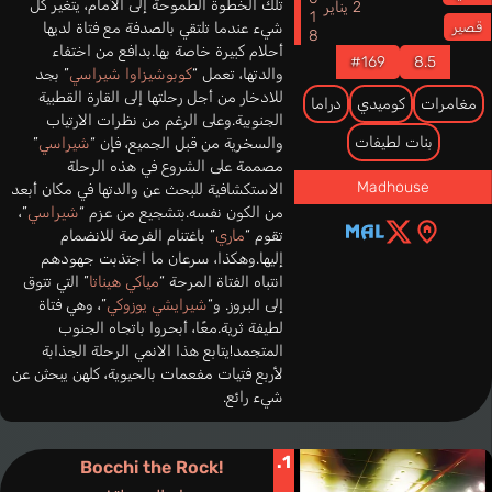
2018
تلك الخطوة الطموحة إلى الأمام، يتغير كل
2 يناير
شيء عندما تلتقي بالصدفة مع فتاة لديها
قصير
أحلام كبيرة خاصة بها.بدافع من اختفاء
#169
8.5
والدتها، تعمل “
كوبوشيزاوا شيراسي
” بجد
للادخار من أجل رحلتها إلى القارة القطبية
مغامرات
كوميدي
دراما
الجنوبية.وعلى الرغم من نظرات الارتياب
بنات لطيفات
والسخرية من قبل الجميع، فإن “
شيراسي
”
مصممة على الشروع في هذه الرحلة
Madhouse
الاستكشافية للبحث عن والدتها في مكان أبعد
من الكون نفسه.بتشجيع من عزم “
شيراسي
”،
تقوم “
ماري
” باغتنام الفرصة للانضمام
إليها.وهكذا، سرعان ما اجتذبت جهودهم
انتباه الفتاة المرحة “
مياكي هيناتا
” التي تتوق
إلى البروز. و“
شيرايشي يوزوكي
”، وهي فتاة
لطيفة ثرية.معًا، أبحروا باتجاه الجنوب
المتجمد!يتابع هذا الانمي الرحلة الجذابة
لأربع فتيات مفعمات بالحيوية، كلهن يبحثن عن
شيء رائع.
1.
Bocchi the Rock!