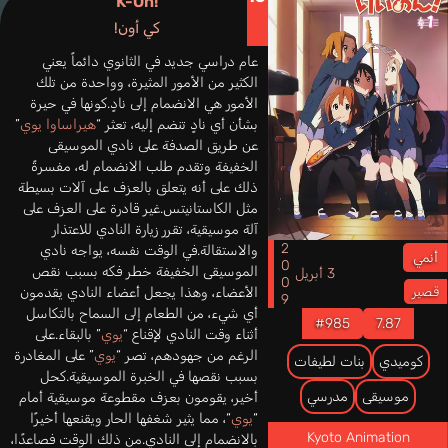
K-On!
كي أون!
عام دراسي جديد في الثانوي دائماً يعني
الكثير من الأمور المثيرة، وواحدة من تلك
الأمور هي الانضمام إلى نادٍ.كونها في حيرة
بشأن أي نادٍ تنضم إليه، تعثر “
هيراساوا يوي
”
عن طريق الصدفة على نادي الموسيقى
الخفيفة وتقدم طلب الانضمام له، مفسرةً
ذلك على أنه يتعلق بالعزف على آلات بسيطة
مثل الكاستانيتس.غير قادرة على العزف على
آلة موسيقية، تقرر زيارة النادي للاعتذار
2009
والاستقالة.في الوقت نفسه، يواجه نادي
أنمي
الموسيقى الخفيفة خطر فكه بسبب نقص
3 أبريل
الأعضاء، وهذا يجعل أعضاء النادي يقدمون
قصير
أي شيء، من الطعام إلى السماح بالتكاسل
#985
7.87
أثناء وقت النادي لإقناع “
يوي
” بالبقاء.على
الرغم من جهودهم، تصر “
يوي
” على المغادرة
كوميدي
بنات لطيفات
بسبب نقصها في الخبرة الموسيقية.كحل
موسيقى
مدرسي
أخير، يقومون بعزف مقطوعة موسيقية أمام
“
يوي
“، مما يثير شغفها الحار ويقنعها أخيرًا
Kyoto Animation
بالانضمام إلى النادي.من ذلك الوقت فصاعدًا،