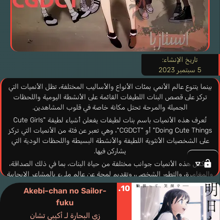
تاريخ الإنشاء:
5 سبتمبر 2023
بينما يتنوع عالم الأنمي بمئات الأنواع والأساليب المختلفة، تظل الأنميات التي
تركز على قصص البنات اللطيفات القائمة على الأنشطة اليومية واللحظات
الجميلة والمرحة تحتل مكانة خاصة في قلوب المشاهدين.
تُعرف هذه الأنميات باسم بنات لطيفات يفعلن أشياء لطيفة "Cute Girls
Doing Cute Things" أو "CGDCT"، وهي تعبر عن فئة من الأنميات التي تركز
على الشخصيات الأنثوية اللطيفة والأنشطة البسيطة واللحظات الودية التي
يشاركن فيها.
تعكس هذه الأنميات جوانب مختلفة من حياة البنات، بما في ذلك الصداقة،
والمغامرة، والتطور الشخصي، وتقديم لمحة عن عالم مليء بالمشاعر الإيجابية
والحميمية.
10.
Akebi-chan no Sailor-
في هذا السياق، سنستعرض في هذا الموضوع أفضل 10 أنميات تنتمي إلى هذا
fuku
النمط المميز، حيث سنستعرض شخصياتها الرائعة والأنشطة البسيطة التي
زي البحارة لـ أكيبي تشان
تقمن بها والتي تجمعهن في رحلات ممتعة من المرح والتعلم والتواصل.