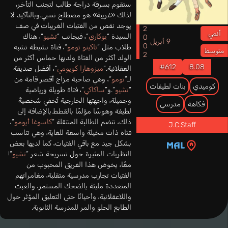
ستقوم بسرقة دراجة طالب لتجنب التأخر،
لذلك «غريبة» هو مصطلح نسبي.وبالتأكيد لا
يوجد نقص من الفتيات الغريبات في صف
2002
أنمي
السيدة “
يوكاري
“، فبجانب “
تشيو
“، هناك
9 أبريل
طلاب مثل “
تاكينو تومو
“، فتاة نشيطة تشبه
متوسط
الولد أكثر من الفتاة ولديها حماس أكثر من
#612
8.08
العقلانية.“
ميزوهارا كويومي
“، أفضل صديقة
لـ”
تومو
“، وهي صاحبة مزاج أقصر قامة من
كوميدي
بنات لطيفات
“
تشيو
“.و”
ساكاكي
“، فتاة طويلة ورياضية
وجميلة، واجهتها الخارجية تُخفي شخصيةً
فكاهة
مدرسي
لطيفة وهوسًا مؤلمًا بالقطط.بالإضافة إلى
ذلك، تنضم الطالبة المنتقلة “
كاسوغا أيومو
“،
J.C.Staff
فتاة ذات مخيلة واسعة للغاية، وهي تناسب
بشكل جيد مع باقي الفتيات، كما لديها بعض
النظريات المثيرة حول تسريحة شعر “
تشيو
“!
معًا، يخوض هذا الفريق المحبوب من
الفتيات تجارب مدرسية متقلبة، مغامراتهم
المتعددة مليئة بالضحك المستمر، والعبث
واللاعقلانية، وأحيانًا حتى التعليق المؤثر حول
الطابع الحلو والمر للمدرسة الثانوية.