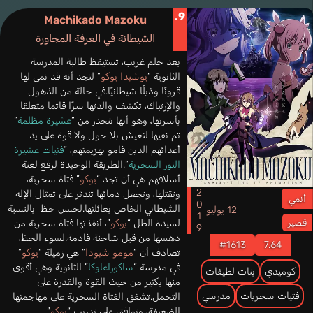
9.
Machikado Mazoku
الشيطانة في الغرفة المجاورة
بعد حلم غريب، تستيقظ طالبة المدرسة
الثانوية “
يوشيدا يوكو
” لتجد أنه قد نمى لها
قرونًا وذيلًا شيطانيًا.في حالة من الذهول
والإرتباك، تكشف والدتها سرًا قاتما متعلقا
بأسرتها، وهو أنها تنحدر من “
عشيرة مظلمة
”
تم نفيها لتعيش بلا حول ولا قوة على يد
أعدائهم الذين قامو بهزيمتهم، “
فتيات عشيرة
النور السحرية
”.الطريقة الوحيدة لرفع لعنة
أسلافهم هي أن تجد “
يوكو
” فتاة سحرية،
2019
وتقتلها، وتجعل دمائها تندثر على تمثال الإله
أنمي
الشيطاني الخاص بعائلتها.لحسن حظ بالنسبة
12 يوليو
لسيدة الظل “
يوكو
”، أنقذتها فتاة سحرية من
قصير
دهسها من قبل شاحنة قادمة.لسوء الحظ،
#1613
7.64
تصادف أن “
مومو شيودا
” هي زميلة “
يوكو
”
في مدرسة “
ساكوراغاوكا
” الثانوية وهي أقوى
كوميدي
بنات لطيفات
منها بكثير من حيث القوة والقدرة على
فتيات سحريات
مدرسي
التحمل.تشفق الفتاة السحرية على مهاجمتها
الضعيفة، وتوافق على تدريب “
يوكو
”