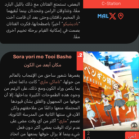
C-Station
البعض، تستمتع الفتاتان مع ذلك بالليل البارد
معًا، وتتناولان الرامن وتتحدثان بينما تُبقيهما
نار المخيم دافئتان.وحتى بعد أن قامت أخت
“
ناديشيكو
” أخيرًا باصطحابها، فكرت الفتاتان
بصمت في إمكانية القيام برحلة تخييم أخرى
معًا.
2.
Sora yori mo Tooi Basho
مكان أبعد من الكون
يغمرها شعور ساحق من الإعجاب بالعالم
من حولها، “
تاماكي ماري
” كانت دائما تحلم
بما يكمن وراء الكون.ومع ذلك، على الرغم من
وجود هذه الطموحات الكبيرة بداخلها، إلا أن
خوفها من المجهول والقلق بشأن قيودها
المحتملة منعها دائمًا من ملاحقتهم.ولكن
الآن، في سنتها الثانية من المدرسة الثانوية،
تصمم “
ماري
” أكثر من أي وقت مضى على
عدم ترك الوقت يمضي أكثر دون فعل
شيء.بينما لا يزال خوفها يمنعها من اتخاذ
أنمي