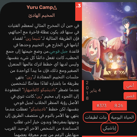
3.
Yuru Camp△
المخيم الهادئ
في حين أن المخرج المثالي لمعظم الفتيات
في سنها قد يكون عطلة فاخرة مع أحبائهم،
فإن الطريقة المثالية لـ“
شيما رين
“ لقضاء
أيامها في الخارج هي التخييم وحدها في
قاعدة
جبل فوجي
.من وضع خيمتها إلى جمع
الحطب، كانت تفعل دائمًا كل شيء بنفسها،
وليس لديها أي خطط لترك عالمها المنعزل
الصغير.ومع ذلك، فإن ما يبدأ كواحدة من
جلسات التخييم المعتادة لـ“
رين
” ينتهي
2018
بطريقة ما باعتباره لقاءًا مفاجئًا لشخصين
أنمي
عندما تضطر “
ناديشيكو كاغاميهارا
” المفقودة
4 يناير
إلى اللجوء إلى مخيم “
رين
”.كانت تنوي في
قصير
الأصل رؤية المنظر الخلاب لجبل فوجي
#373
8.26
بنفسها، لكن خطط “
ناديشيكو
” تعطلت عندما
ينتهي بها الأمر بالنوم في منتصف الطريق إلى
الحياة اليومية
بنات لطيفات
وجهتها.بمفردها وبدون خيار آخر، تطلب
إياشيكي
المساعدة من الشخص الآخر الوحيد القريب
منها.على الرغم من عدم معرفة بعضهما