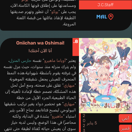
J.C.Staff
ومساعدتها على إطلاق قوتها الكامنة.الآن،
يجب على “
يوكو
” أن تتطور وتهزم صديقتها
اللطيفة لإنقاذ عائلتها من قبضة اللعنة
المروعة.
8.
Oniichan wa Oshimai!
أنا الآن أختك!
يعتبر “
أوياما ماهيرو
” نفسه
حارس المنزل
،
ولم يترك منزله منذ سنوات، حيث عزل نفسه
في غرفته يقوم بأنشطة شهوانية.هذه النمط
المنحرف للعيش يجعل شقيقته الموهوبة
“
ميهاري
” تقلق على صحته، ومع أمل لحل
هذه المشكلة، تصمم خطة لإعادة تأهيله إلى
الحياة الطبيعية.الجزء الأول من خطة
“
ميهاري
” هو تحضير دواء يغير تركيب شقيقها
البيولوجي ليصبح فتاة!بعد نجاح الأمر، يثير
2023
استياء “
ماهيرو
” بشدة في البداية، ولكنه
أنمي
محاصرًا في هذا الوضع، وليس لديه خيار
5 يناير
سوى أن يعيش حياته كفتاة لطيفة حتى تنتهي
قصير