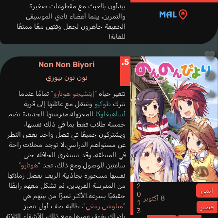
يبدأون بالعبث مع مقطوعات صغيرة
والتمرين، بينما أعضاء نادي الموسيقى
الخفيفة جاهزون لجعل وقتهن معًا ممتعًا
للغاية!
5.
Non Non Biyori
نون نون بيوري
تتغير حياة “
إيتشيجو هوتارو
” تمامًا عندما
تترك
طوكيو
وتنتقل مع عائلتها إلى قرية
أساهيغاوكا
المعزولة.مدرستها الجديدة تضم
خمسة طلاب فقط بما في ذلك نفسها،
ويشتركون جميعًا في فصل واحد بغض النظر
عن مستواهم الدراسي.لا توجد محلات راحة
في المنطقة، وقد تستغرق الحافلة حتى
ساعتين للوصول.ومع ذلك، تجد “
هوتارو
”
نفسها مسحورة بجاذبية الريف بفضل زملائها
من المدرسة الفريدين، ثم تشكل معهم رابطًا
2013
أنمي
حقيقيًا بسرعة.الأكثر تميزًا من بينهم هي
8 أكتوبر
“
مياوشي رينغي
“، طالبة صف أول تتميز
قصير
بإدراك يفوق عمرها.ومع ذلك، الأشقاء الثلاثة