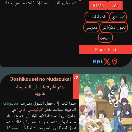
فترة تأثير الدواء.. هذا إذا كانت ستنتهي حقا!
#1616
7.64
كوميدي
بنات لطيفات
تحول ذكر/أنثى
مدرسي
شونين
Studio Bind
7.
Joshikousei no Mudazukai
هدر أيام فتيات في المدرسة
الثانوية
بينما تتجه إلى حفل القبول بمدرسة
ساينوتاما
الثانوية للبنات، تفكر “
كيكوتشي أكاني
” في
حلمها في المرحلة الابتدائية بأن تصبح فنانة
مانجا، وفي عدم إحرازها تقدم في ذلك.عندما
تصل أخيرًا إلى المدرسة، تُفاجأ بأنها مجددًا