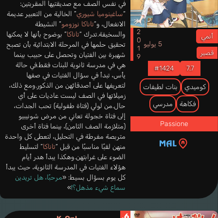
في نفس الصف مع صديقتيها المقربتين:
“
ساغينوميا شيوري
” الخالية من التعبير عديمة
الانفعال، و”
تاناكا نوزومو
” النشيطة
2019
والسخيفة.تدرك “
تاناكا
” بوضوح بأنها لا يمكنها
أنمي
5 يوليو
تحقيق حلمها في المرحلة الابتدائية بأن تصبح
قصير
شهيرة بين الفتيان وتحصل على حبيب بينما
هي في مدرسة ثانوية للبنات فقط.في حالة
#1424
7.7
يأس، تبدأ في سؤال الفتيات في صفها
لتعريفها على أصدقائهن من الذكور.ومع ذلك،
كوميدي
بنات لطيفات
زميلاتها في الصف ليست عاديات على أي
فكاهة
مدرسي
حال.من لولي (فتاة طفولية) تحب الجدات،
إلى فتاة خجولة تعاني من مرض شونيبيو
Passione
(متلازمة الصف الثامن)، بينما فتاة أخرى
متربصة مفرطة في التحليل، لتعطى كل واحدة
منهن لقبًا مناسبًا من قبل “
تاناكا
” لتسليط
الضوء على غرابتهن.وهكذا يبدأ هدر أيام
هؤلاء الفتيات في المدرسة الثانوية، حيث يبدأ
كل يوم بسؤال بسيط: «
مرحبًا، هل تريدين
سماع شيء مذهل؟!
»
6.