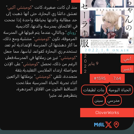
دعونا نتعرف على هذه الأنميات ونستمتع بجاذبيتها الفريدة التي تأسر قلوب
منذ أن كانت صغيرة، كانت “
كوميتشي أكيبي
”
محبي هذا النوع من القصص.
تعشق دائمًا زي البحارة، حتى أنها ذهبت إلى
حد مطالبة والدتها بخياطة واحدة إذا نجحت
في الالتحاق بمدرسة والدتها، أكاديمية
“
روباي
“.وبالتالي، عندما يتم قبولها في المدرسة
المرموقة، تكون “
كوميتشي
” منتشية.ومع ذلك،
ما أثار دهشتها أن المدرسة الإعدادية لم تعد
تستخدم زي البحارة كقواعد لباسها، مما جعل
2022
“
كوميتشي
” تبرز عن زملائها في المدرسة.فعلى
أنمي
9 يناير
الرغم من ذلك، تحصل “
كوميتشي
” على الإذن
قصير
بمواصلة ارتداء الملابس التقليدية.بثقة
متجددة، تلتقي “
كوميتشي
” بزملائها الرائعين
#1595
7.64
أثناء تجربة الحياة المدرسية معًا.تحت
التساقط الملون من الآفاق المزدهرة،
الحياة اليومية
بنات لطيفات
ينتظرهم غد مثير!
مدرسي
سينن
CloverWorks