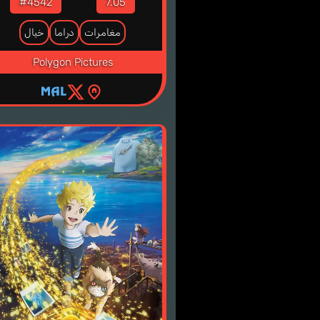
#4542
7.05
مغامرات
دراما
خيال
Polygon Pictures