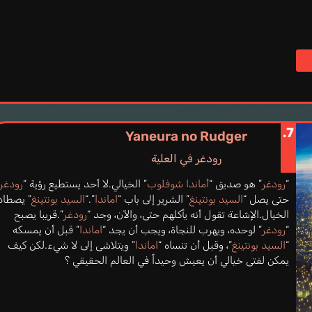
7.
Yaneura no Rudger
رودغر في العلية
“
رودغر
” هو صديق “
أماندا شوفلوب
” الخيالي.لا أحد يستطيع رؤية “
رودغر
حتى يصل “
السيد بونتينغ
” الشرير إلى باب “
اماندا
”.“
السيد بونتينغ
” يصطاد
الخيال.الإشاعة تقول أنه يأكلهم حتى، والآن، وجد “
رودغر
”.قريبا يصبح
“
رودغر
” لوحده، ويهرب للنجاة، ويجب أن يجد “
اماندا
” قبل أن يمسكه
“
السيد بونتينغ
”، وقبل أن تنساه “
اماندا
” ويتلاشى إلى لا شيء.لكن كيف
يمكن لفتى خيالي أن يعيش وحيداً في العالم الحقيقي ؟