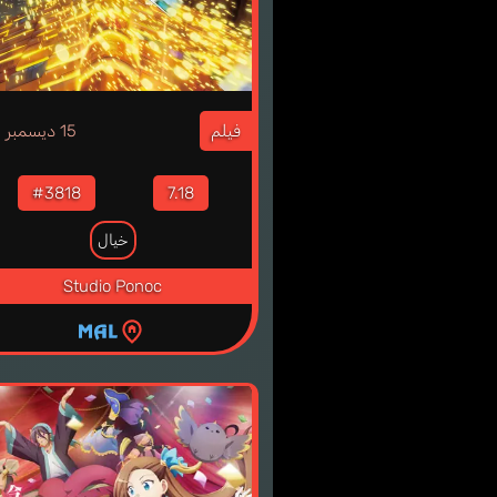
3
فيلم
15 ديسمبر
#3818
7.18
خيال
Studio Ponoc