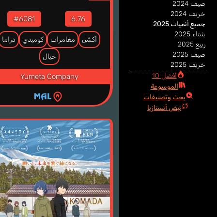
صيف 2024
خريف 2024
#6081
6.76
جميع أنميات 2025
شتاء 2025
أكشن
مغامرات
كوميدي
دراما
ربيع 2025
صيف 2025
خيال
خريف 2025
أفضل 10
Yumeta Company
الموسوعة
بحث وتصنيفات
نبض أنستازيا