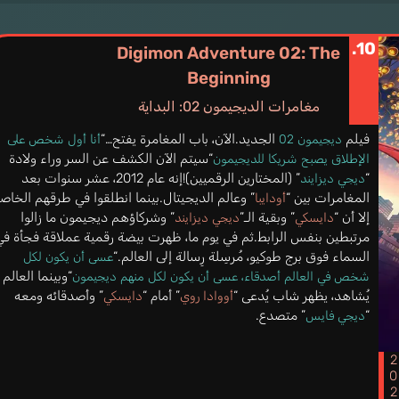
10.
Digimon Adventure 02: The
Beginning
مغامرات الديجيمون 02: البداية
فيلم
الجديد.الآن، باب المغامرة يفتح…“
ديجيمون 02
أنا أول شخص على
“سيتم الآن الكشف عن السر وراء ولادة
الإطلاق يصبح شريكا للديجيمون
“
” (المختارين الرقميين)!إنه عام 2012، عشر سنوات بعد
ديجي ديزايند
المغامرات بين “
” وعالم الديجيتال.بينما انطلقوا في طرقهم الخاصة
أودايبا
إلا أن “
” وبقية الـ”
” وشركاؤهم ديجيمون ما زالوا
دايسكي
ديجي ديزايند
مرتبطين بنفس الرابط.ثم في يوم ما، ظهرت بيضة رقمية عملاقة فجأة في
السماء فوق برج طوكيو، مُرسِلة رِسالة إلى العالم.“
عسى أن يكون لكل
“وبينما العالم
شخص في العالم أصدقاء، عسى أن يكون لكل منهم ديجيمون
يُشاهد، يظهر شاب يُدعى “
” أمام “
” وأصدقائه ومعه
أووادا روي
دايسكي
“
” متصدع.
ديجي فايس
202