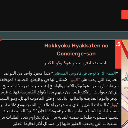
5.
Hokkyoku Hyakkaten no
Concierge-san
المستقبِلة في متجر هوكيوكو الكبير
«
»هذا مجرد واحد من القواعد
الكلمة ‘لا’ لا توجد في قاموس المستقبِل
الصارمة التي يجب على “
” الامتثال لها في وظيفتها الجديدة كموظفة
أكينو
مبيعات في متجر هوكيوكو الأنيق والواسع.إنه متجر خاص جدًا، فجميع
الزبائن حيوانات، والأكثر قيمة من بينهم من الأنواع المُنقرضة.فهناك فرس
البحر والبوم الضاحِك والذئاب اليابانية، وحتى الماموث الهائل، وهو السيد
“
“، النحات الشهير الذي يتم عرض أعماله في المتجر.ومع ذلك، لا تز
وولي
مساحة لبيع الأشياء الفاخرة بالتجزئة، وهكذا فإن “أكينو” الحريصة تجد
نفسها مشغولة بطلبات صعبة للغاية من الزبائن.تتراوح هذه الطلبات من
المنتجات التي يصعب العثور عليها إلى مسائل أكثر تعقيدًا تتعلق