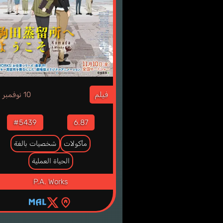
3
فيلم
10 نوفمبر
#5439
6.87
مأكولات
شخصيات بالغة
الحياة العملية
P.A. Works