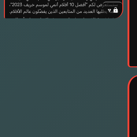
سنستعرض لكم "أفضل 10 أفلام أنمي لموسم خريف 2023"،
قائمة يطلبها العديد من المتابعين الذين يفضِّلون عالم الأفلام.
إنها فرصة للانغماس في قصص مذهلة واستمتاع بأعمال
ستأسر قلوب المشاهدين وتدهشهم بجمال رسومها وعمق
قصصها. دعونا نبدأ في استعراض هذه الأفلام الرائعة التي لا
غنى عن مشاهدتها في هذا الموسم المثير!