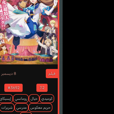
3
فيلم
8 ديسمبر
#3692
7.2
كوميدي
خيال
رومانسي
إيسيكاي
حريم معكوس
مدرسي
شريرات