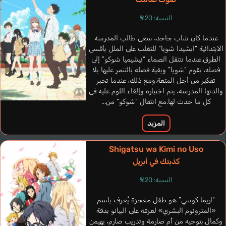
النسبة: 20%
عندما كان شاب جاحد، سعى طالب المدرسة
الابتدائية “ايشيدا شويا” للتغلب على الملل بأقسى
الطرق.عندما تنتقل الصماء “نيشيميا شوكو” إلى
فصله، يقوم “شويا” وبقية فصله بالتنمر عليها بلا
تفكير من أجل المتعة.ومع ذلك، عندما تخبر
والدتها المدرسة، يتم اختياره وإلقاء اللوم عليه في
كل ما حدث لها.مع انتقال “شوكو” من...
المزيد
Shigatsu wa Kimi no Uso
كذبتك في أبريل
Lepley Ben
النسبة: 20%
إنجليزي
“اريما كوسي” هو طفل معجزة يُعرف باسم
Arimoto
«المترونوم البشري» لعزفه على البيانو بدقة
Naka Hiroshi
وكمال.بتوجيه من أم صارمة وتدريب صارم، يهيمن