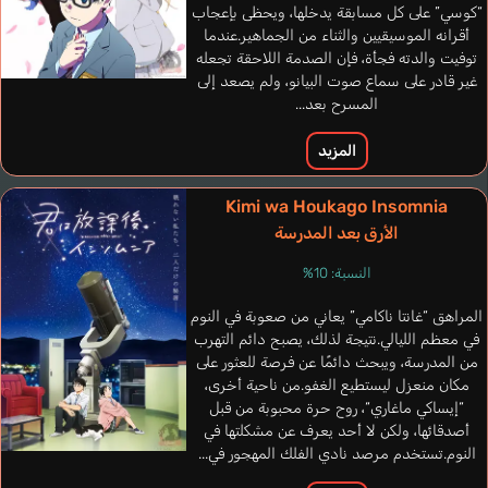
“كوسي” على كل مسابقة يدخلها، ويحظى بإعجاب
أقرانه الموسيقيين والثناء من الجماهير.عندما
توفيت والدته فجأة، فإن الصدمة اللاحقة تجعله
غير قادر على سماع صوت البيانو، ولم يصعد إلى
المسرح بعد...
المزيد
Kimi wa Houkago Insomnia
الأرق بعد المدرسة
النسبة: 10%
المراهق “غانتا ناكامي” يعاني من صعوبة في النوم
في معظم الليالي.نتيجة لذلك، يصبح دائم التهرب
من المدرسة، ويبحث دائمًا عن فرصة للعثور على
مكان منعزل ليستطيع الغفو.من ناحية أخرى،
“إيساكي ماغاري“، روح حرة محبوبة من قبل
Stone Doug
أصدقائها، ولكن لا أحد يعرف عن مشكلتها في
إنجليزي
النوم.تستخدم مرصد نادي الفلك المهجور في...