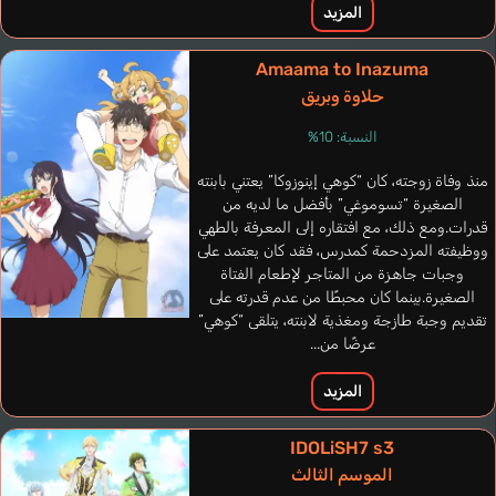
Fujimoto Raidou
المزيد
Ootsuka Akio
Amaama to Inazuma
حلاوة وبريق
النسبة: 10%
منذ وفاة زوجته، كان “كوهي إينوزوكا” يعتني بابنته
الصغيرة “تسوموغي” بأفضل ما لديه من
قدرات.ومع ذلك، مع افتقاره إلى المعرفة بالطهي
ووظيفته المزدحمة كمدرس، فقد كان يعتمد على
وجبات جاهزة من المتاجر لإطعام الفتاة
الصغيرة.بينما كان محبطًا من عدم قدرته على
تقديم وجبة طازجة ومغذية لابنته، يتلقى “كوهي”
عرضًا من...
المزيد
IDOLiSH7 s3
Price Jamieson
الموسم الثالث
إنجليزي