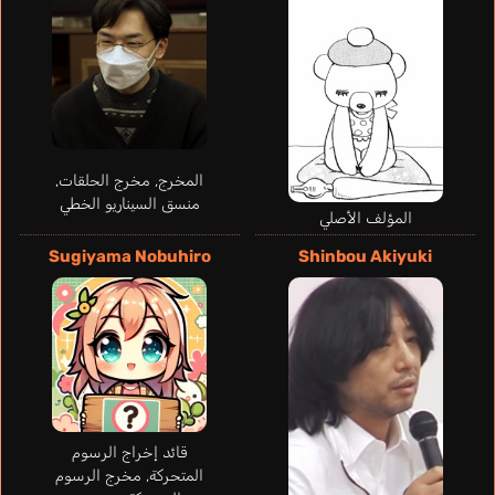
المخرج, مخرج الحلقات,
منسق السيناريو الخطي
المؤلف الأصلي
Sugiyama Nobuhiro
Shinbou Akiyuki
Mills Kayli
إنجليزي
Kawamoto Akari
Kayano Ai
قائد إخراج الرسوم
المتحركة, مخرج الرسوم