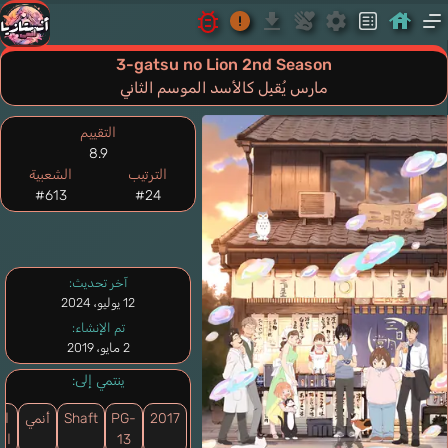
3-gatsu no Lion 2nd Season
مارس يُقبِل كالأسد الموسم الثاني
التقييم
8.9
الترتيب
الشعبية
#613
#24
آخر تحديث:
12 يوليو، 2024
تم الإنشاء:
2 مايو، 2019
ينتمي إلى:
2017
PG-
Shaft
أنمي
ال
13
الي