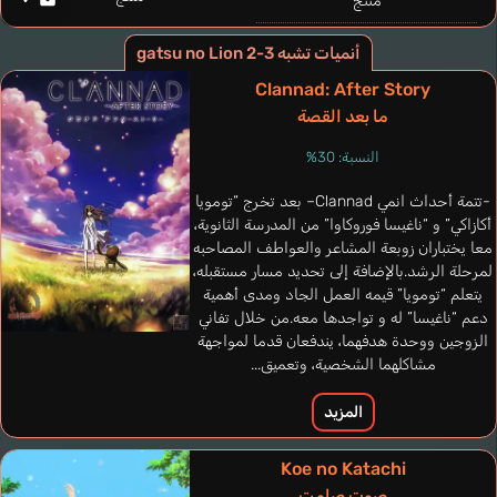
منتج
أنميات تشبه 3-gatsu no Lion 2
Clannad: After Story
ما بعد القصة
النسبة: 30%
-تتمة أحداث انمي Clannad– بعد تخرج “تومويا
أكازاكي” و “ناغيسا فوروكاوا” من المدرسة الثانوية،
معا يختباران زوبعة المشاعر والعواطف المصاحبه
لمرحلة الرشد.بالإضافة إلى تحديد مسار مستقبله،
يتعلم “تومويا” قيمه العمل الجاد ومدى أهمية
دعم “ناغيسا” له و تواجدها معه.من خلال تفاني
الزوجين ووحدة هدفهما، يندفعان قدما لمواجهة
Dao Khoi
مشاكلهما الشخصية، وتعميق...
إنجليزي
المزيد
Aono
Takahashi Shinya
Koe no Katachi
صوت صامت