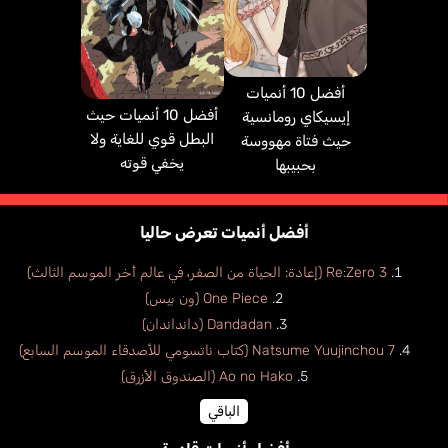
أفضل 10 أنميات
أفضل 10 أنميات حيث
إيسيكاي رومانسية
البطل قوي للغاية ولا
حيث فتاة مهووسة
يخفي قوته
بحبيبها
أفضل أنميات تعرض حاليا
Re:Zero 3 (إعادة: الحياة من الصفر، في عالم أخر الموسم الثالث)
One Piece (ون بيس)
Dandadan (دانداندان)
Natsume Yuujinchou 7 (كتاب ناتسومي للأصدقاء الموسم السابع)
Ao no Hako (الصندوق الأزرق)
الباقي