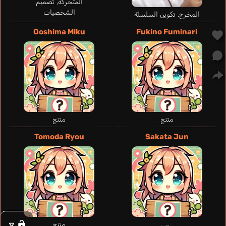
المتحركة, تصميم
الشخصيات
المخرج, تكوين السلسلة
Ooshima Miku
Fukino Fuminari
منتج
منتج
Tomoda Ryou
Sakata Jun
Post Laura
إنجليزي
Kiriyama Rei
Kawanishi Kengo
منتج