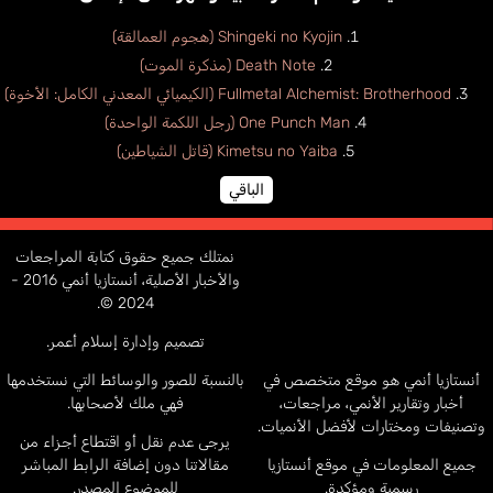
Shingeki no Kyojin (هجوم العمالقة)
Death Note (مذكرة الموت)
Fullmetal Alchemist: Brotherhood (الكيميائي المعدني الكامل: الأخوة)
One Punch Man (رجل اللكمة الواحدة)
Kimetsu no Yaiba (قاتل الشياطين)
الباقي
نمتلك جميع حقوق كتابة المراجعات
والأخبار الأصلية، أنستازيا أنمي 2016 -
2024 ©.
تصميم وإدارة إسلام أعمر.
أنستازيا أنمي هو موقع متخصص في
بالنسبة للصور والوسائط التي نستخدمها
أخبار وتقارير الأنمي، مراجعات،
فهي ملك لأصحابها.
وتصنيفات ومختارات لأفضل الأنميات.
يرجى عدم نقل أو اقتطاع أجزاء من
جميع المعلومات في موقع أنستازيا
مقالاتنا دون إضافة الرابط المباشر
رسمية ومؤكدة.
للموضوع المصدر.