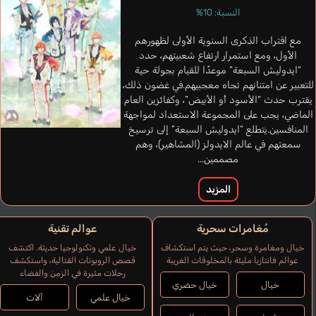
النسبة: 10%
مع اقتراب الذكرى السنوية الأولى لظهورهم
الأول، ومع استمرار ارتفاع شعبيتهم، حدد
“ايدوليش السبعة” موعدًا للقيام بجولة حية
للتعبير عن امتنانهم تجاه معجبيهم.في غضون ذلك،
يقترب حدث “الأسود أو الأبيض”، وكفائزين العام
الماضي، يجب على المجموعة الاستعداد لمواجهة
المنافسين.يتطلع “ايدوليش السبعة” إلى ترسيخ
سمعتهم في عالم الايدولز (المشاهير)، وهم
مصممين...
المزيد
مُغامرات سحرية
عوالم تقنية
خيال ومغامرة وسحر، حيث يتم استكشاف
خيال علمي وتكنولوجيا حديثة. اكتشف
عوالم فانتازيا مليئة بالمخلوقات الغريبة
قصص الروبوتات القتالية، واستكشف
رحلات مثيرة في الزمن والفضاء
خيال
خيال حضري
خيال علمي
آلات