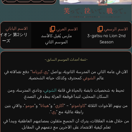
الاسم الياباني
الاسم الرسمي
الاسم العربي
イオン 第2シリ
3-gatsu no Lion 2nd
مارس يُقبِل كالأسد
ーズ
Season
الموسم الثاني
-تتمة أحداث الموسم السابق–
الآن في عامه الثاني من المدرسة الثانوية، يواصل “
ري كيرياما
” دفع نضالاته في
عالم
الشوغي
كمحترف وكذلك حياته الشخصية.
تحيط به شخصيات نابضة بالحياة في قاعة
الشوغي
، ونادي المدرسة، ومن
السكان المحلين، لتبدأ قوقعة العزلة ببطء في التصدع.
من بينهم الأخوات الثلاثة “
كاواموتو
” – “
أكاري
” و”
هيناتا
” و”
مومو
“، والاتي بنين
رابطة عائلية مع “
ري
“.
من خلال هذه العلاقات، يدرك أن الجميع مثقلون بمصاعبهم العاطفية ويبدأ في
تعلم كيفية الاعتماد على الآخرين مع دعمهم في المقابل.