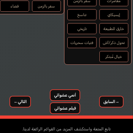
مغامرات
سفر بالزمن
سفر بالزمن
فضاء
إيسيكاي
تناسخ
خارق للطبيعة
تاريخي
تحول ذكر/أنثى
فتيات سحريات
خيال مُبتكر
أنمي عشوائي
→
السابق
التالي
←
فيلم عشوائي
تابع المتعة واستكشف المزيد من القوائم الرائعة لدينا.