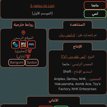
مانجا
3-gatsu no Lion
(الموسم الأول)
أنمي
المشاهدة
روابط خارجية
تم إصداره على :
كرانشي رول
.
الموقع الرسمي
الإنتاج
(إنجليزي)
(ياباني)
النوع :
أنمي تلفزيوني (TV)
Bangumi
Syoboi
المصدر الرئيسي :
مانجا
استديو الإنتاج :
Shaft
المنتجون :
Aniplex, Dentsu, NHK,
Hakusensha, Asmik Ace, Toy's
Factory, NHK Enterprises
الأغاني