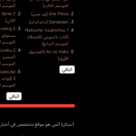
الموسم الثالث)
الموسم ال
One Piece (ون بيس)
الثاني)
Dandadan (دانداندان)
Natsume Yuujinchou 7
مستواي 
(كتاب ناتسومي للأصدقاء
الموسم ال
الموسم السابع)
Ao no Hako (الصندوق
الجحيم: ج
الأزرق)
الموسم ال
الباقي
ouboutai
3 (قوات ا
الموسم ال
الباقي
أنستازيا أنمي هو موقع متخصص في أخبار و