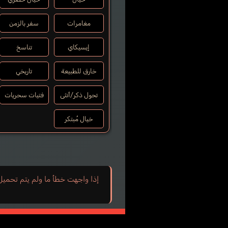
مغامرات
سفر بالزمن
إيسيكاي
تناسخ
خارق للطبيعة
تاريخي
تحول ذكر/أنثى
فتيات سحريات
خيال مُبتكر
إذا واجهت خطأ ما ولم يتم تحميل ب