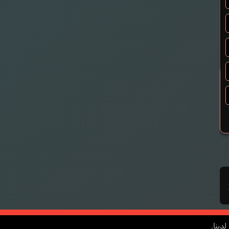
أكشن
قوة خارقة
رياضي
رياضات قتالية
فنون قتالية
عسكري
سِباق
رياضات فُرق
فتيات سحريات
دينا.