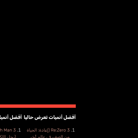
أفضل أنميات تعرض حاليا
أفضل أنميا
Re:Zero 3 (إعادة: الحياة
h Man 3
من الصفر، في عالم أخر
(رجل اللك