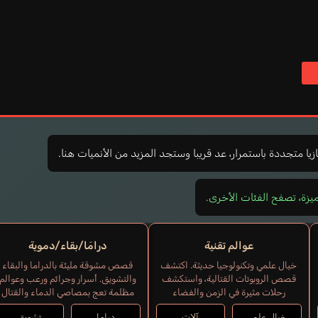
ازيا متجددة باستمرار، عد قريبا وستجد المزيد من الأنميات هنا.
ميزة، تصفح الفئات الأخرى.
عوالم تقنية
درامَا/بقاء/دموية
خيال علمي وتكنولوجيا حديثة. اكتشف
قصص مشوقة مليئة بالدراما والبقاء
قصص الروبوتات القتالية، واستكشف
والتشويق. أسرار وجرائم ورعب وعوالم
رحلات مثيرة في الزمن والفضاء
مظلمة تعج بمصاصي الدماء والقتال
خيال علمي
آلات
دراما
تشويق