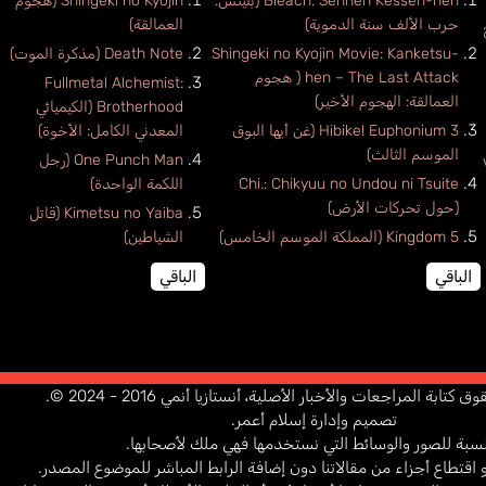
Bleach: Sennen Kessen-hen (بليتش:
Shingeki no Kyojin (هجوم
حرب الألف سنة الدموية)
العمالقة)
وح
Shingeki no Kyojin Movie: Kanketsu-
Death Note (مذكرة الموت)
hen – The Last Attack ( هجوم
Fullmetal Alchemist:
العمالقة: الهجوم الأخير)
Brotherhood (الكيميائي
Hibike! Euphonium 3 (غن أيها البوق
المعدني الكامل: الأخوة)
الموسم الثالث)
One Punch Man (رجل
Chi.: Chikyuu no Undou ni Tsuite
اللكمة الواحدة)
(حول تحركات الأرض)
Kimetsu no Yaiba (قاتل
Kingdom 5 (المملكة الموسم الخامس)
الشياطين)
الباقي
الباقي
ابة المراجعات والأخبار الأصلية، أنستازيا أنمي 2016 - 2024 ©.
تصميم وإدارة إسلام أعمر.
نسبة للصور والوسائط التي نستخدمها فهي ملك لأصحابها.
اقتطاع أجزاء من مقالاتنا دون إضافة الرابط المباشر للموضوع المصدر.