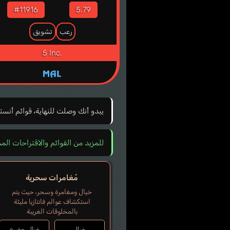
#11916
5.79
رعب
تشويق
5 Inc.
يبدو أنك وصلت للنهاية، قوائم أنست
للمزيد من القوائم والاقتراحات الم
مُغامرات سحرية
خيال ومغامرة وسحر، حيث يتم
استكشاف عوالم فانتازيا مليئة
بالمخلوقات الغريبة
خيال
خيال حضري