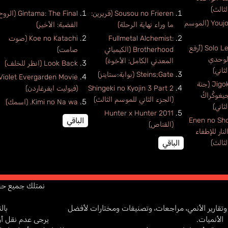
ثالث)
Sousou no Frieren (فريرين:
Gintama: The Final (الر
Youjo Senki 2 (الموسم
ما وراء نهاية الرحلة)
الفضية: الأخير)
Fullmetal Alchemist:
Koe no Katachi (صوت
Solo Leveling 2 (أرفع
Brotherhood (الكيميائي
صامت)
لوحدي
المعدني الكامل: الأخوة)
Look Back (انظر للخلف)
ثاني)
Steins;Gate (بوابة؛ستاينز)
Violet Evergarden Movie
Jigokuraku 2 (جنة
Shingeki no Kyojin 3 Part 2
(فيوليت ايفرغاردن)
يغوكُراكُ
(الجزء الثاني للموسم الثالث)
Kimi no Na wa. (اسمك)
ثاني)
Hunter x Hunter 2011
Enen no Sh
الباقي
(القناص)
لنار للإطفاء
ثالث)
الباقي
نمتلك جميع حقوق كت
تقارير الأنمي، مراجعات، وتصنيفات ومختارات لأفضل
بال
الأنميات.
يرجى عدم نقل أو 