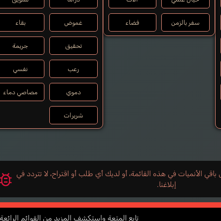
سفر بالزمن
فضاء
غموض
بقاء
تحقيق
جريمة
رعب
نفسي
دموي
مصاصي دماء
شريرات
اقي الأنميات في هذه القائمة، أو لديك أي طلب أو اقتراح، لا تتردد في
إبلاغنا.
تابع المتعة واستكشف المزيد من القوائم الرائعة ل