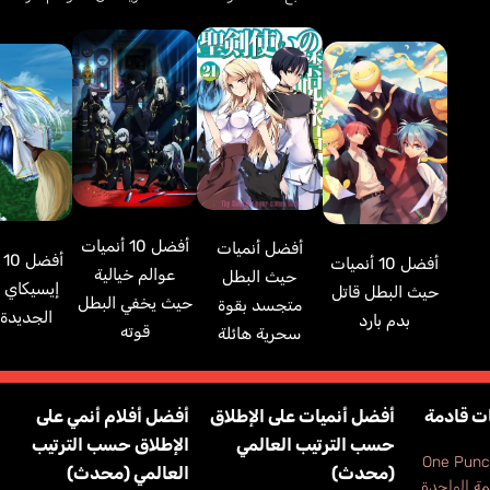
أفضل 10 أنميات
أفضل أنميات
أف
أفضل 10 أنميات
عوالم خيالية
حيث البطل
إ
حيث البطل قاتل
حيث يخفي البطل
متجسد بقوة
الجديدة
بدم بارد
قوته
سحرية هائلة
ت قادمة
أفضل أنميات على الإطلاق
أفضل أفلام أنمي على
حسب الترتيب العالمي
الإطلاق حسب الترتيب
One Punc
(محدث)
العالمي (محدث)
مة الواحدة