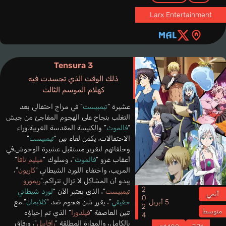
Larx Entertainment
Tensura 3
ذلك الوقت الذي تجسدت فيه
كهلام الموسم الثالث
عشيرة “
تيمبيست
” في مزاج احتفالي بعد
التغلب بنجاح على الهجوم المفاجئ من جيش
“
فالموث
” والكنيسة المقدسة الغربية.وراء
الاحتفالات، يكمن لقاء بين “
تيمبيست
”
وحلفائهم لتقرير مستقبل عشيرة الوحوش.في
أعقاب غزو “
فالموث
”، وسلوك “
ميليم نافا
”
المريب، واختفاء اللورد الشيطاني “
كاريون
”،
يبدو أن المشاكل لا تزال تتراكم.“
ريمورو
2024
تيمبيست
”، الذي يعتبر الآن “
لورد شيطاني
أنمي
حقيقي
”، يقرر شن هجوم ضد “
كلايمان
”.مع
5 أبريل
متوسط
تنين العاصفة “
فيلدورا
” الذي تم إحياؤه
بالكامل، والمهارة المطلقة “
رافاييل
”، ورفاق