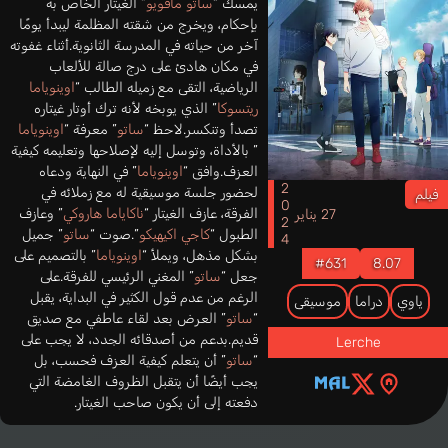
يمسك “
ساتو مافويو
” الغيتار الخاص به
بإحكام، ويخرج من شقته المظلمة ليبدأ يومًا
آخر من حياته في المدرسة الثانوية.أثناء غفوته
في مكان هادئ على درج صالة للألعاب
الرياضية، التقى مع زميله الطالب “
اوينوياما
ريتسوكا
” الذي يوبخه لأنه ترك أوتار غيتاره
تصدأ وتنكسر.لاحظ “
ساتو
” معرفة “
اوينوياما
” بالأداة، وتوسل إليه لإصلاحها وتعليمه كيفية
العزف.وافق “
اوينوياما
” في النهاية ودعاه
2024
لحضور جلسة موسيقية له مع زملائه في
فيلم
الفرقة، عازف الغيتار “
ناكاياما هاروكي
” وعازف
27 يناير
الطبول “
كاجي اكيهيكو
”.صوت “
ساتو
” جميل
بشكل مذهل، ويملأ “
اوينوياما
” بالتصميم على
#631
8.07
جعل “
ساتو
” المغني الرئيسي للفرقة.على
الرغم من عدم قول الكثير في البداية، يقبل
ياوي
دراما
موسيقى
“
ساتو
” العرض بعد لقاء عاطفي مع صديق
قديم.بدعم من أصدقائه الجدد، لا يجب على
Lerche
“
ساتو
” أن يتعلم كيفية العزف فحسب، بل
يجب أيضًا أن يتقبل الظروف الغامضة التي
دفعته إلى أن يكون صاحب الغيتار.