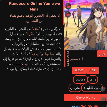
Randoseru Girl no Yume wo
Minai
لا يعقل أن الخنزير الوغد يحلم بفتاة
من الابتدائي
أخيرًا، يوم تخرج “
ماي
” من المدرسة الثانوية
قد حان.بينما ينتظر “
ساكوتا
” حبيبته بفارغ
الصبر، تظهر أمامه فتاة صغيرة من المدرسة
الابتدائية تشبهها تمامًا.ليشعر بالارتياب
لأسباب غير صحيحة…في الوقت نفسه، يتصل
2023
والد “
ساكوتا
” و”
كايدي
” فجأة، قائلاً أن
فيلم
1 ديسمبر
والدتهما ترغب في رؤية ابنتها.فقد تم نقلها إلى
المستشفى لأن حالة “
كايدي
” كانت أصعب
جدا من أن تتحملها، فماذا يمكن أنها تريد؟
#350
8.28
دراما
رومانسي
خارق للطبيعة
مدرسي
CloverWorks