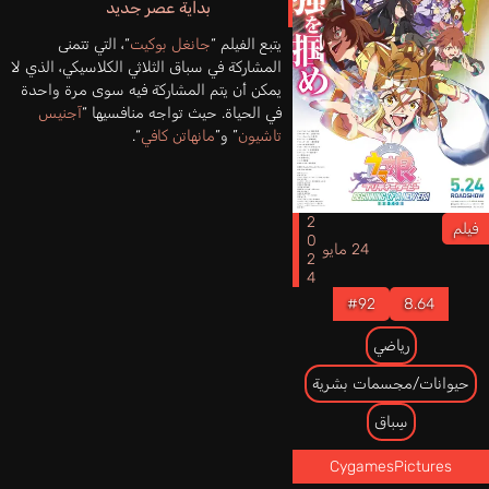
بداية عصر جديد
يتبع الفيلم “
جانغل بوكيت
“، التي تتمنى
المشاركة في سباق الثلاثي الكلاسيكي، الذي لا
يمكن أن يتم المشاركة فيه سوى مرة واحدة
في الحياة. حيث تواجه منافسيها “
آجنيس
تاشيون
” و”
مانهاتن كافي
“.
2024
فيلم
24 مايو
#92
8.64
رياضي
حيوانات/مجسمات بشرية
سِباق
CygamesPictures