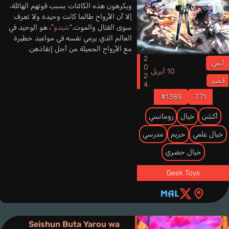
ويكرهون هذه الكائنات بسبب قوتهم الهائلة،
إلا أن الأرواح طالما كانت وحيدة ولا تعرف
سوى القتال والموت.“
شيدو
”، هو الوحيد في
العالم الذي يرمي نفسه في مواعيد خطيرة
مع الأرواح الجميلة من أجل إنقاذهن.
2024
أنمي
10 أبريل
قصير
#1385
7.71
أكشن
خيال
رومانسي
خيال علمي
حريم
مدرسي
خيال حضري
Geek Toys
Seishun Buta Yarou wa