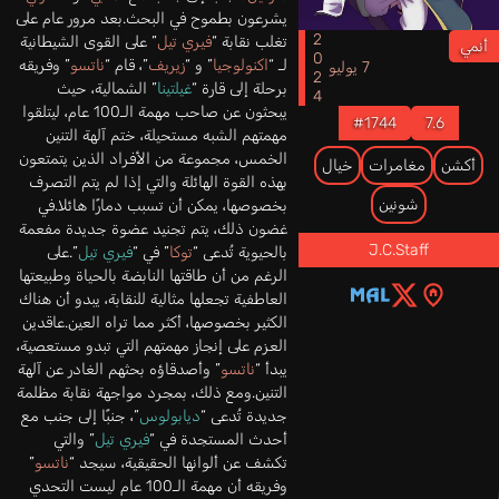
يشرعون بطموح في البحث.بعد مرور عام على
2024
تغلب نقابة “
فيري تيل
” على القوى الشيطانية
أنمي
لـ “
اكنولوجيا
” و “
زيريف
”، قام “
ناتسو
” وفريقه
7 يوليو
برحلة إلى قارة “
غيلتينا
” الشمالية، حيث
يبحثون عن صاحب مهمة الـ100 عام، ليتلقوا
#1744
7.6
مهمتهم الشبه مستحيلة، ختم آلهة التنين
الخمس، مجموعة من الأفراد الذين يتمتعون
أكشن
مغامرات
خيال
بهذه القوة الهائلة والتي إذا لم يتم التصرف
شونين
بخصوصها، يمكن أن تسبب دمارًا هائلا.في
غضون ذلك، يتم تجنيد عضوة جديدة مفعمة
J.C.Staff
بالحيوية تُدعى “
توكا
” في “
فيري تيل
”.على
الرغم من أن طاقتها النابضة بالحياة وطبيعتها
العاطفية تجعلها مثالية للنقابة، يبدو أن هناك
الكثير بخصوصها، أكثر مما تراه العين.عاقدين
العزم على إنجاز مهمتهم التي تبدو مستعصية،
يبدأ “
ناتسو
” وأصدقاؤه بحثهم الغادر عن آلهة
التنين.ومع ذلك، بمجرد مواجهة نقابة مظلمة
جديدة تُدعى “
ديابولوس
”، جنبًا إلى جنب مع
أحدث المستجدة في “
فيري تيل
” والتي
تكشف عن ألوانها الحقيقية، سيجد “
ناتسو
”
وفريقه أن مهمة الـ100 عام ليست التحدي