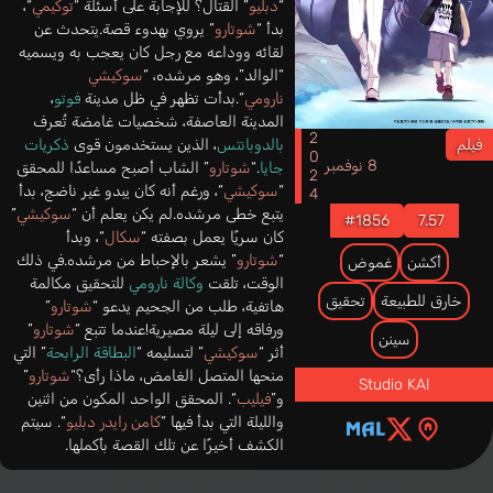
“
دبليو
” القتال؟ للإجابة على أسئلة “
توكيمي
“،
بدأ “
شوتارو
” يروي بهدوء قصة.يتحدث عن
لقائه ووداعه مع رجل كان يعجب به ويسميه
“الوالد”، وهو مرشده، “
سوكيشي
نارومي
“.بدأت تظهر في ظل مدينة
فوتو
،
المدينة العاصفة، شخصيات غامضة تُعرف
2024
فيلم
بالدوبانتس
، الذين يستخدمون قوى
ذكريات
8 نوفمبر
جايا
.“
شوتارو
” الشاب أصبح مساعدًا للمحقق
“
سوكيشي
“، ورغم أنه كان يبدو غير ناضج، بدأ
يتبع خطى مرشده.لم يكن يعلم أن “
سوكيشي
”
#1856
7.57
كان سريًا يعمل بصفته “
سكال
“، وبدأ
“
شوتارو
” يشعر بالإحباط من مرشده.في ذلك
أكشن
غموض
الوقت، تلقت
وكالة نارومي
للتحقيق مكالمة
خارق للطبيعة
تحقيق
هاتفية، طلب من الجحيم يدعو “
شوتارو
”
ورفاقه إلى ليلة مصيرية!عندما تتبع “
شوتارو
”
سينن
أثر “
سوكيشي
” لتسليمه “
البطاقة الرابحة
” التي
منحها المتصل الغامض، ماذا رأى؟“
شوتارو
”
Studio KAI
و”
فيليب
“. المحقق الواحد المكون من اثنين
والليلة التي بدأ فيها “
كامن رايدر دبليو
“. سيتم
الكشف أخيرًا عن تلك القصة بأكملها.