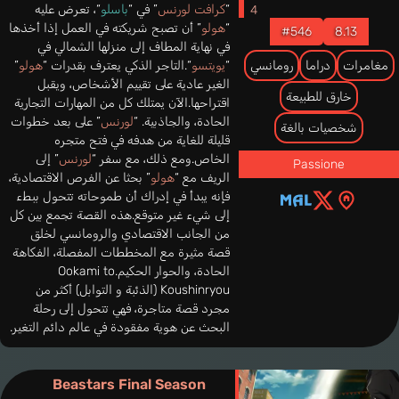
“
كرافت لورنس
” في “
باسلو
“، تعرض عليه
“
هولو
” أن تصبح شريكته في العمل إذا أخذها
#546
8.13
في نهاية المطاف إلى منزلها الشمالي في
مغامرات
دراما
رومانسي
“
يويتسو
“.التاجر الذكي يعترف بقدرات “
هولو
”
الغير عادية على تقييم الأشخاص، ويقبل
خارق للطبيعة
اقتراحها.الآن يمتلك كل من المهارات التجارية
الحادة، والجاذبية. “
لورنس
” على بعد خطوات
شخصيات بالغة
قليلة للغاية من هدفه في فتح متجره
الخاص.ومع ذلك، مع سفر “
لورنس
” إلى
Passione
الريف مع “
هولو
” بحثا عن الفرص الاقتصادية،
فإنه يبدأ في إدراك أن طموحاته تتحول ببطء
إلى شيء غير متوقع.هذه القصة تجمع بين كل
من الجانب الاقتصادي والرومانسي لخلق
قصة مثيرة مع المخططات المفصلة، الفكاهة
الحادة، والحوار الحكيم.Ookami to
Koushinryou (الذئبة و التوابل) أكثر من
مجرد قصة متاجرة، فهي تتحول إلى رحلة
البحث عن هوية مفقودة في عالم دائم التغير.
Beastars Final Season