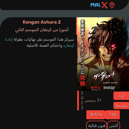
Kengan Ashura 2
أشورا من كينغان الموسم الثاني
سيركز هذا الموسم على نهائيات بطولة
إبادة
كينغان
، واختتام القصة الأصلية.
2023
أونا
21 سبتمبر
متوسط
#1574
7.65
أكشن
فنون قتالية