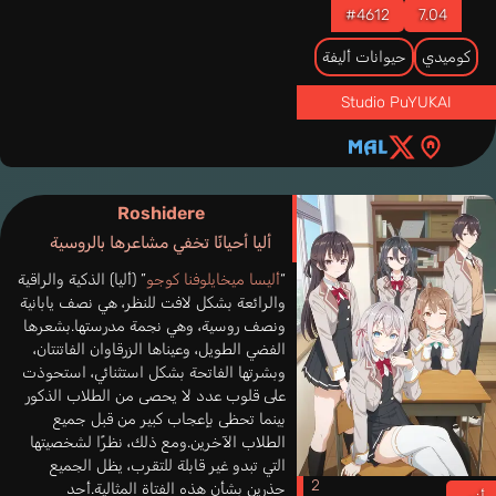
#4612
7.04
كوميدي
حيوانات أليفة
Studio PuYUKAI
Roshidere
أليا أحيانًا تخفي مشاعرها بالروسية
“
أليسا ميخايلوفنا كوجو
” (أليا) الذكية والراقية
والرائعة بشكل لافت للنظر، هي نصف يابانية
ونصف روسية، وهي نجمة مدرستها.بشعرها
الفضي الطويل، وعيناها الزرقاوان الفاتنتان،
وبشرتها الفاتحة بشكل استثنائي، استحوذت
على قلوب عدد لا يحصى من الطلاب الذكور
بينما تحظى بإعجاب كبير من قبل جميع
الطلاب الآخرين.ومع ذلك، نظرًا لشخصيتها
التي تبدو غير قابلة للتقرب، يظل الجميع
حذرين بشأن هذه الفتاة المثالية.أحد