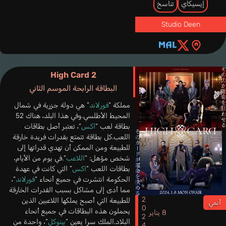
إيسيكاي
تناسخ
Studio Deen
High Card 2
البطاقة الرابحة الموسم الثاني
مملكة “
فورلاند
” هي دولة جزرية في شمال
المحيط الأطلسي.وفي هذا البلد، هناك 52
بطاقة لعب “
اكس
“، تعتبر أصل بطاقات
اللعب.كل بطاقة تتمتع بقدرات فريدة خارقة
للطبيعة ومن الممكن أن تهدي قدراتها إلى
شخص مؤهل: “
اللاعب
“.في يوم من الأيام،
بطاقات اللعب “
اكس
” التي كانت في عهدة
الحكومة انتشرت في جميع أنحاء “
فورلاند
“،
مما أدى إلى مشاكل بسبب القدرات الخارقة
2024
للطبيعة التي أصبح يملكها اللاعبين الذين
أنمي
يحملون هذه البطاقات في جميع أنحاء
8 يناير
البلاد.الملك سرا يعين “
بينوكل
“، واحدة من