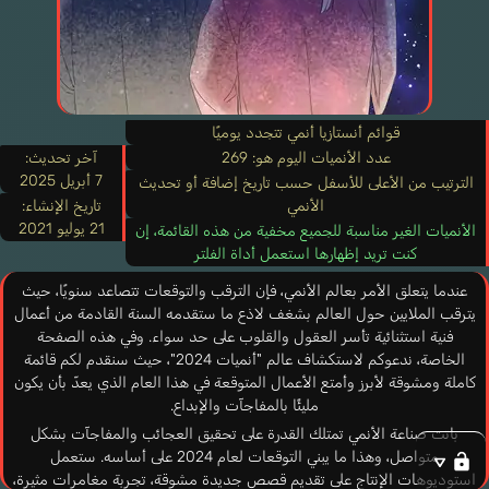
قوائم أنستازيا أنمي تتجدد يوميًا
عدد الأنميات اليوم هو: 269
آخر تحديث:
7 أبريل 2025
الترتيب من الأعلى للأسفل حسب تاريخ إضافة أو تحديث
الأنمي
تاريخ الإنشاء:
21 يوليو 2021
الأنميات الغير مناسبة للجميع مخفية من هذه القائمة، إن
كنت تريد إظهارها استعمل أداة الفلتر
عندما يتعلق الأمر بعالم الأنمي، فإن الترقب والتوقعات تتصاعد سنويًا، حيث
يترقب الملايين حول العالم بشغف لاذع ما ستقدمه السنة القادمة من أعمال
فنية استثنائية تأسر العقول والقلوب على حد سواء. وفي هذه الصفحة
الخاصة، ندعوكم لاستكشاف عالم "أنميات 2024"، حيث سنقدم لكم قائمة
كاملة ومشوقة لأبرز وأمتع الأعمال المتوقعة في هذا العام الذي يعدّ بأن يكون
مليئًا بالمفاجآت والإبداع.
باتت صناعة الأنمي تمتلك القدرة على تحقيق العجائب والمفاجآت بشكل
متواصل، وهذا ما يبني التوقعات لعام 2024 على أساسه. ستعمل
استوديوهات الإنتاج على تقديم قصص جديدة مشوقة، تجربة مغامرات مثيرة،