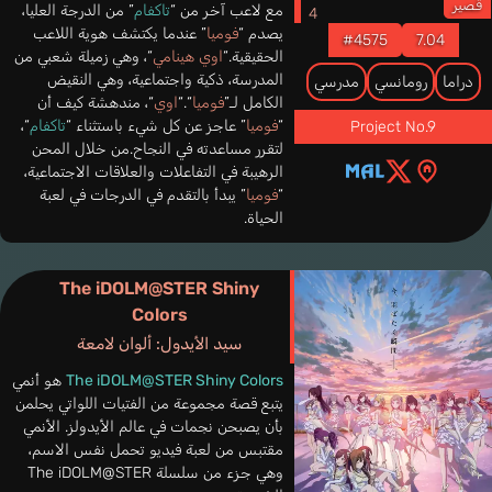
قصير
مع لاعب آخر من “
تاكفام
” من الدرجة العليا،
يصدم “
فوميا
” عندما يكتشف هوية اللاعب
#4575
7.04
الحقيقية.“
اوي هينامي
“، وهي زميلة شعبي من
المدرسة، ذكية واجتماعية، وهي النقيض
دراما
رومانسي
مدرسي
الكامل لـ”
فوميا
“.“
اوي
“، مندهشة كيف أن
“
فوميا
” عاجز عن كل شيء باستثناء “
تاكفام
“،
Project No.9
لتقرر مساعدته في النجاح.من خلال المحن
الرهيبة في التفاعلات والعلاقات الاجتماعية،
“
فوميا
” يبدأ بالتقدم في الدرجات في لعبة
الحياة.
The iDOLM@STER Shiny
Colors
سيد الأيدول: ألوان لامعة
The iDOLM@STER Shiny Colors
هو أنمي
يتبع قصة مجموعة من الفتيات اللواتي يحلمن
بأن يصبحن نجمات في عالم الأيدولز. الأنمي
مقتبس من لعبة فيديو تحمل نفس الاسم،
وهي جزء من سلسلة The iDOLM@STER