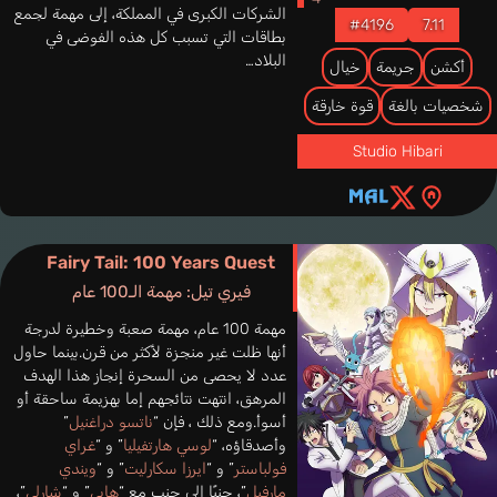
الشركات الكبرى في المملكة، إلى مهمة لجمع
#4196
7.11
بطاقات التي تسبب كل هذه الفوضى في
البلاد…
أكشن
جريمة
خيال
شخصيات بالغة
قوة خارقة
Studio Hibari
Fairy Tail: 100 Years Quest
فيري تيل: مهمة الـ100 عام
مهمة 100 عام، مهمة صعبة وخطيرة لدرجة
أنها ظلت غير منجزة لأكثر من قرن.بينما حاول
عدد لا يحصى من السحرة إنجاز هذا الهدف
المرهق، انتهت نتائجهم إما بهزيمة ساحقة أو
أسوأ.ومع ذلك ، فإن “
ناتسو دراغنيل
”
وأصدقاؤه، “
لوسي هارتفيليا
” و “
غراي
فولباستر
” و “
ايرزا سكارليت
” و “
ويندي
مارفيل
”، جنبًا إلى جنب مع “
هابي
” و “
شارلي
”،