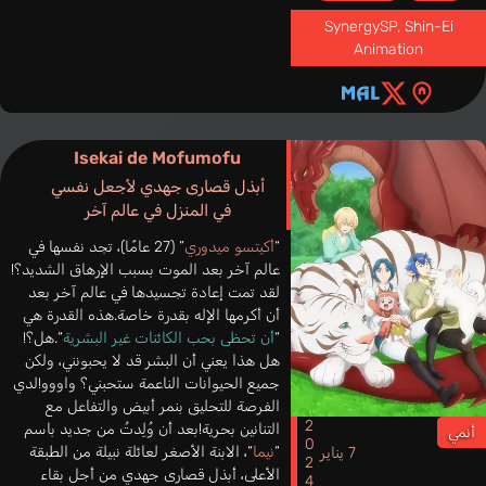
SynergySP, Shin-Ei
Animation
Isekai de Mofumofu
أبذل قصارى جهدي لأجعل نفسي
في المنزل في عالم آخر
“
أكيتسو ميدوري
” (27 عامًا)، تجد نفسها في
عالم آخر بعد الموت بسبب الإرهاق الشديد؟!
لقد تمت إعادة تجسيدها في عالم آخر بعد
أن أكرمها الإله بقدرة خاصة.هذه القدرة هي
“
أن تحظى بحب الكائنات غير البشرية
“.هل؟!
هل هذا يعني أن البشر قد لا يحبونني، ولكن
جميع الحيوانات الناعمة ستحبني؟ واووو!لدي
الفرصة للتحليق بنمر أبيض والتفاعل مع
2024
التنانين بحرية!بعد أن وُلِدتُ من جديد باسم
أنمي
“
نيما
“، الابنة الأصغر لعائلة نبيلة من الطبقة
7 يناير
الأعلى، أبذل قصارى جهدي من أجل بقاء