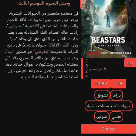
وحش النجوم الموسم الثالث
في مجتمع متحضر من الحيوانات البشرية،
يوجد توتر مريب بين الحيوانات آكلة اللحوم
والحيوانات العاشبة.في أكاديمية “
شيريتون
”،
زادت حالة انعدام الثقة المتبادلة هذه بعد
حادث الافتراس الذي أدى إلى وفاة “
تيم
”،
وهي ألبكة (الالباكا، حيوان عاشب)، في نادي
الدراما بالمدرسة.“
ليغوشي
” هو صديق “
تيم
”،
وهو ذئب رمادي من طاقم المسرح، وقد كان
2024
أونا
يخشاه الجميع ويشكون به طوال حياته. بعد
5 ديسمبر
هذه المأساة، يواصل محاولته العيش دون
لفت الانتباه، وإخفاء هالته الشريرة.
#1189
7.78
دراما
تشويق
حيوانات/مجسمات بشرية
نفسي
شونين
Orange