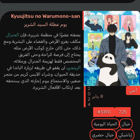
Kyuujitsu no Warumono-san
يوم عطلة السيد الشرير
بصفته عضوًا في منظمة شريرة، فإن
الجنرال
مكلف بغزو الأرض والقضاء على البشرية.ومع
ذلك، حتى كائن خارج كوكب الأرض مثله
يحتاج إلى فرصة للراحة.وحتى الفريق
المخصص فقط لهزيمة الجنرال وزملائه،
الرينجرز
، لن يقفو في طريقه لزيارة الباندا في
حديقة الحيوان، وشراء الآيس كريم من متجر
صغير، والاستمتاع بيوم إجازته الذي يستحقه
بعد ارتكاب الأفعال الشريرة.
2024
أنمي
8 يناير
#3390
7.25
خيال
الحياة اليومية
إياشيكي
خيال حضري