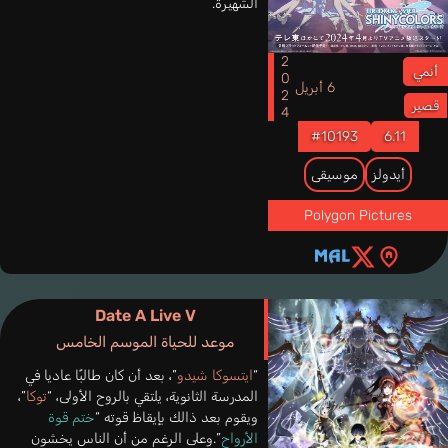
الشهيرة.
2024
أنمي
6 أبريل
قصير
#10193
6.11
أيدولز
موسيقى
Polygon Pictures
Date A Live V
موعد للحياة الموسم الخامس
“
ايتسوكا شيدو
”، بعد أن كان طالبًا عاديا في
المدرسة الثانوية، يلتقي بالروح الأولى، “
توكا
”،
ويقوم بعد ذالك بإيقاظ قوته “
ختم قوة
الأرواح
”.وعلى الرغم من أن الناس يخشون