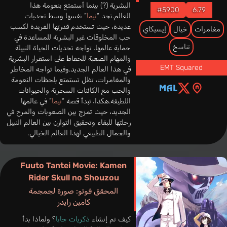
البشرية (?) بينما أستمتع بنعومة هذا
#5900
6.79
العالم.تجد “
نيما
” نفسها وسط تحديات
عديدة، حيث تستخدم قدرتها الفريدة لكسب
مغامرات
خيال
إيسيكاي
حب المخلوقات غير البشرية للمساعدة في
تناسخ
حماية عالمها. تواجه تحديات الحياة النبيلة
والمهام الصعبة للحفاظ على استقرار البشرية
EMT Squared
في هذا العالم الجديد.وفيما تواجه المخاطر
والمغامرات، تظل تستمتع بلحظات النعومة
والحب مع الكائنات السحرية والحيوانات
اللطيفة.هكذا، تبدأ قصة “
نيما
” في عالمها
الجديد، حيث تمزج بين الصعوبات والمرح في
رحلتها للبقاء وتحقيق التوازن بين العالم النبيل
والجمال الطبيعي لهذا العالم الخيالي.
Fuuto Tantei Movie: Kamen
Rider Skull no Shouzou
المحقق فوتو: صورة لجمجمة
كامين رايدر
كيف تم إنشاء
ذكريات جايا
؟ ولماذا بدأ