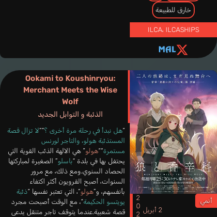
خارق للطبيعة
ILCA
،
ILCASHIPS
Ookami to Koushinryou:
Merchant Meets the Wise
Wolf
الذئبة و التوابل الجديد
“
هل نبدأ في رحلة مرة أخرى ؟
““
لا تزال قصة
المستذئبة هولو، والتاجر لورنس
مستمرة
““
هولو
” هي الالهة الذئب القوية التي
يحتفل بها في بلدة “
باسلو
” الصغيرة لمباركتها
الحصاد السنوي.ومع ذلك، مع مرور
السنوات، أصبح القرويون أكثر اكتفاء
بأنفسهم، و”
هولو
“، التي تعتبر نفسها “
ذئبة
2024
أنمي
يويتسو الحكيمة
“، مع الوقت أصبحت مجرد
2 أبريل
قصة شعبية.عندما يتوقف تاجر متنقل يدعى