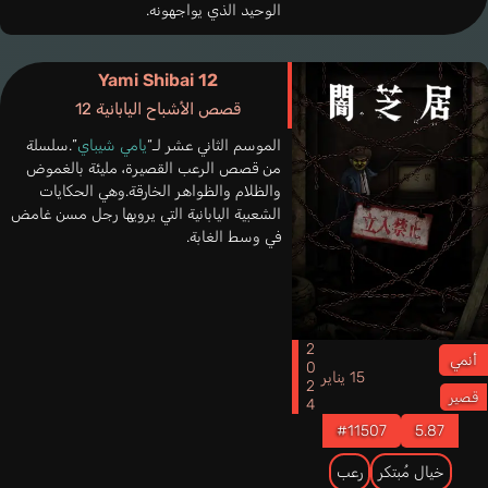
الوحيد الذي يواجهونه.
Yami Shibai 12
قصص الأشباح اليابانية 12
الموسم الثاني عشر لـ“
يامي شيباي
”.سلسلة
من قصص الرعب القصيرة، مليئة بالغموض
والظلام والظواهر الخارقة.وهي الحكايات
الشعبية اليابانية التي يرويها رجل مسن غامض
في وسط الغابة.
2024
أنمي
15 يناير
قصير
#11507
5.87
خيال مُبتكر
رعب