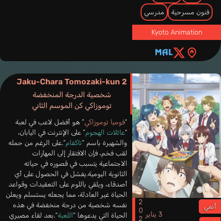
فنون مسرحية
مدرسي
Kyoto Animation
Jaku-Chara Tomozaki-kun 2
شخصية الدرجة المنخفضة
توموزاكي كن الموسم الثاني
“
فوميا توموزاكي
” هو أفضل لاعب في لعبة
“
عائلات الهجوم
” على الإنترنت في اليابان،
والشهيرة باسم “
تاكفام
“.على الرغم من حمله
لقب فخم، فإن الافتقار إلى المهارات
الاجتماعية يتسبب في قصوره في حياته
الثانوية اليومية.يفشل في الحصول على أي
أصدقاء، ويلقي باللوم على التعقيدات وقواعد
الحياة غير العادلة، مما يجعله يستسلم ويعلن
2024
نفسه شخصية من درجة منخفضة في هذه
أنمي
3 يناير
الحياة التي يدعوها “
اللعبة
“.بعد لقاء مصيري