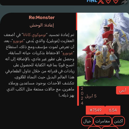
Re:Monster
إعادة: الوحش
تم إعادة تجسيد “
توموكوي كاناتا
” في أضعف
العفاريت (غوبلين)، والذي يُدعى “
غوبورو
“، بعد
أن تعرض لموت مؤسف.ومع ذلك، استطاع
“
غوبورو
” الاحتفاظ بذكريات حياته السابقة،
وحصل على تطور غير عادي، بالإضافة إلى أنه
أصبح قويًا بما فيه الكفاية للحصول على
زيادات في قدراته من خلال تناول الطعام.في
هذا العالم البديل حيث النجاة للأقوى،
تتكشف الأحداث بوجود مساعدين وزملاء
2024
ماهرين، مع حالات ممتعة مثل الكلب الذي
أنمي
يهز ذيله…!
5 أبريل
#7549
6.54
أكشن
مغامرات
خيال