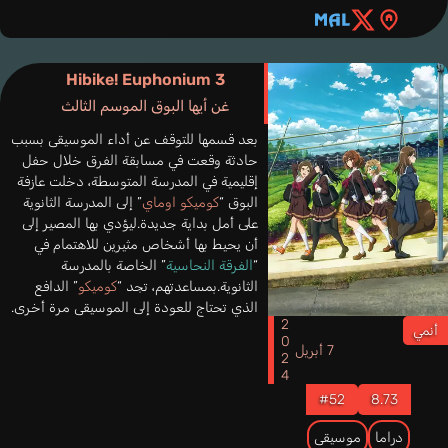
Hibike! Euphonium 3
غن أيها البوق الموسم الثالث
بعد قسمها للتوقف عن أداء الموسيقى بسبب
حادثة وقعت في مسابقة الفرق خلال حفل
إقليمية في المدرسة المتوسطة، دخلت عازفة
البوق “
كوميكو اوماي
” إلى المدرسة الثانوية
على أمل بداية جديدة.ليؤدي بها المصير إلى
أن يحيط بها أشخاص مثيرين للاهتمام في
“
الفرقة النحاسية
” الخاصة بالمدرسة
الثانوية.بمساعدتهم، تجد “
كوميكو
” الدافع
الذي تحتاج للعودة إلى الموسيقى مرة أخرى.
2024
أنمي
7 أبريل
#52
8.73
دراما
موسيقى