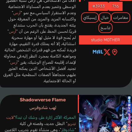
آلاف من الأشخاص، هي أرض تشبه العصور
#3933
7.16
الوسطى وتتميز بعدم المساواة الاجتماعية
وعدم الاستقرار السياسي.مع نمو “
آرس
”
مغامرات
خيال
إيسيكاي
واكتسابه المزيد والمزيد من المعرفة حول
بيئته الجديدة، يقتنع بأن الحرب ستندلع
تناسخ
قريبًا.لحسن الحظ، على الرغم من أن “
آرس
”
لم يُمنح قوة لا مثيل لها أو مهارة سحرية
studio MOTHER
استثنائية، إلا أنه يمتلك قدرة التقييم، مهارة
فريدة تُمكنه من فهم قدرات الشخص الحالية
ومواهبه الكامنة بمجرد النظر إليه.في محاولة
لإعداد إقليمه للصراع الوشيك، يقرر “
آرس
”
تجنيد أفضل الأشخاص الذين يمكنه العثور
عليهم، متجاهلاً الصفات السطحية مثل العرق
أو الحالة الاجتماعية.
Shadowverse Flame
لهب شادوفرس
المعركة الأكثر إثارة على وشك أن تبدأ!
“
لايت
تينريو
” البطل جديد، وقصته في كلية
“
شادوفار
“، وهي منشأة تقوم بتدريب اللاعبين