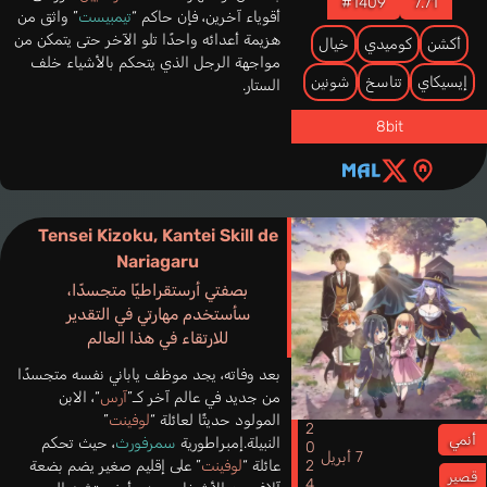
#1409
7.71
أقوياء آخرين، فإن حاكم “
تيمبيست
” واثق من
هزيمة أعدائه واحدًا تلو الآخر حتى يتمكن من
أكشن
كوميدي
خيال
مواجهة الرجل الذي يتحكم بالأشياء خلف
إيسيكاي
تناسخ
شونين
الستار.
8bit
Tensei Kizoku, Kantei Skill de
Nariagaru
بصفتي أرستقراطيًا متجسدًا،
سأستخدم مهارتي في التقدير
للارتقاء في هذا العالم
بعد وفاته، يجد موظف ياباني نفسه متجسدًا
من جديد في عالم آخر كـ”
آرس
“، الابن
المولود حديثًا لعائلة “
لوفينت
”
2024
أنمي
النبيلة.إمبراطورية
سمرفورث
، حيث تحكم
7 أبريل
عائلة “
لوفينت
” على إقليم صغير يضم بضعة
قصير