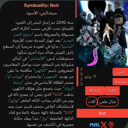
Synduality: Noir
سينداليتي: الأسود
سنة 2242، تم إجبار البشر إلى اللجوء
للأعماق تحت الأرض بسبب الكارثة الغير
مسبوقة والمعروفة باسم “
دموع القمر
الجديد
“.بعد انهيار المدينة تحت الأرضية
“
آماسيا
“، بدأوا في العودة تدريجياً إلى السطح
بأمل العيش هناك مرة أخرى.شكلوا
مستوطنات تُدعى “
الأعشاش
” في أماكن
عشوائية عبر السطح، حيث يواصل المغامرون
2023
المعروفين باسم “
التائهين
” مكافحة ما تبقى
أنمي
من تهديد “
المنهيين
“، واستخراج “
بلورات أو
“،
11 يوليو
متوسط
مصدر الطاقة الأساسي.في عش “
مدينة
الروك
” حيث يتجمع مثل هؤلاء التائهين،
#5572
6.85
يذهب “
كاناتا
” الذي يتمنى أن يصبح تائه في
يوم من الأيام، بجانب التائه الماهر “
توكيو
“،
خيال علمي
آلات
لاستكشاف أنقاض متحف قديم حيث يجد
“
كاناتا
” بالصدفة تائهة جميلة نائمة.مع لقاء
8bit
التائهة الغامضة “
نوار
“، تبدأ ببطء حكاية
مصيرية في الكشف عن نفسها.