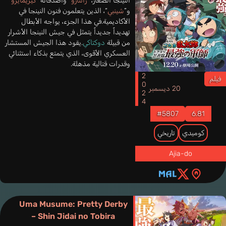
النينجا الصغار، “
رانتارو
” وأصدقائه “
كيريمايرو
”
و”
شينبي
“، الذين يتعلمون فنون النينجا في
الأكاديمية.في هذا الجزء، يواجه الأبطال
تهديداً جديداً يتمثل في جيش النينجا الأشرار
من قبيلة
دوكتاكي
.يقود هذا الجيش المستشار
العسكري الأقوى، الذي يتمتع بذكاء استثنائي
وقدرات قتالية مذهلة.
2024
فيلم
20 ديسمبر
#5807
6.81
كوميدي
تاريخي
Ajia-do
Uma Musume: Pretty Derby
– Shin Jidai no Tobira