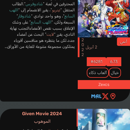
المحترفين في لعبة “
شادوفرس
“.الطالب
المنتقل “
تينريو
“، يقرر الانضمام إلى “
اللهب
السابع
“، وهو واحد نوادي “
شادوفار
”
السبعة.ولكن، “
اللهب السابع
” على وشك
الإغلاق بسبب نقص الأعضاء!لتجنب نهاية
النادي، يقرر “
لايت
” البحث عن أعضاء
2022
جدد.لكن ما ينتظره هو منافسين أقوياء
أنمي
يمتلكون مجموعة متنوعة للغاية من الأوراق…
2 أبريل
#6281
6.73
خيال
ألعاب ذكاء
Zexcs
Given Movie 2024
الموهوب