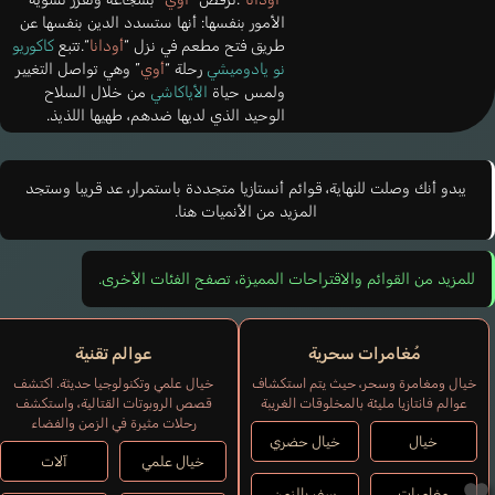
الأمور بنفسها: أنها ستسدد الدين بنفسها عن
طريق فتح مطعم في نزل “
أودانا
“.تتبع
كاكوريو
نو يادوميشي
رحلة “
أوي
” وهي تواصل التغيير
ولمس حياة
الأياكاشي
من خلال السلاح
الوحيد الذي لديها ضدهم، طهيها اللذيذ.
يبدو أنك وصلت للنهاية، قوائم أنستازيا متجددة باستمرار، عد قريبا وستجد
المزيد من الأنميات هنا.
للمزيد من القوائم والاقتراحات المميزة، تصفح الفئات الأخرى.
مُغامرات سحرية
عوالم تقنية
خيال ومغامرة وسحر، حيث يتم استكشاف
خيال علمي وتكنولوجيا حديثة. اكتشف
عوالم فانتازيا مليئة بالمخلوقات الغريبة
قصص الروبوتات القتالية، واستكشف
رحلات مثيرة في الزمن والفضاء
خيال
خيال حضري
خيال علمي
آلات
مغامرات
سفر بالزمن