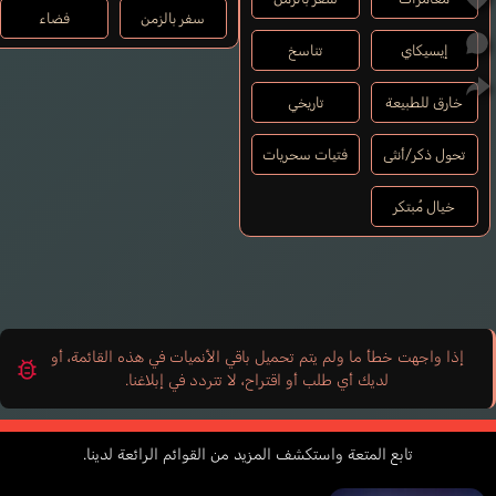
سفر بالزمن
فضاء
إيسيكاي
تناسخ
خارق للطبيعة
تاريخي
تحول ذكر/أنثى
فتيات سحريات
خيال مُبتكر
إذا واجهت خطأ ما ولم يتم تحميل باقي الأنميات في هذه القائمة، أو
لديك أي طلب أو اقتراح، لا تتردد في إبلاغنا.
تابع المتعة واستكشف المزيد من القوائم الرائعة لدينا.