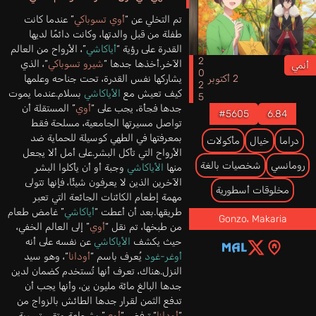
تم التخلي عن “
أوي تسوباكي
” عندما كانت
طفلة من قبل والدتها، وكانت دائمًا لديها
القدرة على رؤية “
أياكاشي
”، الأرواح من العالم
2025
الآخر.أخذها جدها “
شيرو تسوباكي
“، الذي
أنمي
يشاركها نفس القدرة، تحت جناحه وعلمها
2 أكتوبر
كيف تعيش مع
الأياكاشي
بسلام.عندما يموت
جدها فجأة، يجب على “
أوي
” المستقلة أن
#5605
6.84
تواصل مسيرتها الجامعية، مسلحة فقط
بمعرفتها في الطهي كوسيلة للحماية ضد
دراما
خيال
مأكولات
الأرواح التي تأكل البشر.على أمل ألا يجعل
رومانسي
شخصيات بالغة
منها
الأياكاشي
وجبة أو أن يأكلوا البشر
الآخرين الذين لا يعرفون شيئًا، فإنها تتولى
مخلوقات أسطورية
مهمة إطعام الكائنات الجائعة التي تعبر
طريقها.بعد أن أعطت “
أياكاشي
” غامض طعام
Gonzo
،
Makaria
من طبخها، تم نقل “
أوي
” إلى العالم الخفي،
حيث يكشف
الأياكاشي
عن نفسه على أنه
أوغر-غود
يُعرف باسم “
أودانا
“، وهو سيد
النزل.هناك، تعرف أنها تُستخدم كضمان لدين
جدها البالغ مائة مليون ين، وأنها يجب أن
تدفع الثمن لقرار جدها الطائش بالزواج من
“
أودانا
“.ترفض “
أوي
” بشجاعة وتقرر تسوية