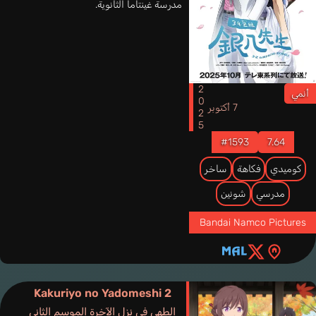
مدرسة غينتاما الثانوية.
2025
أنمي
7 أكتوبر
#1593
7.64
كوميدي
فكاهة
ساخر
مدرسي
شونين
Bandai Namco Pictures
Kakuriyo no Yadomeshi 2
الطهي في نزل الآخرة الموسم الثاني