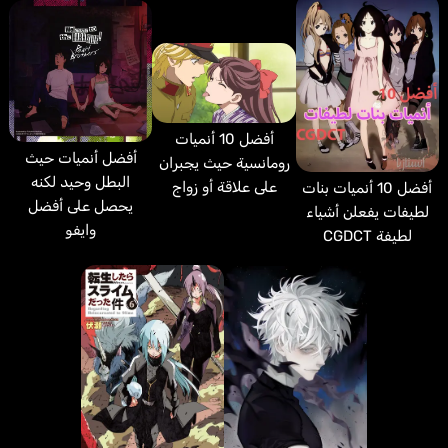
أفضل 10 أنميات
أفضل أنميات حيث
رومانسية حيث يجبران
البطل وحيد لكنه
على علاقة أو زواج
أفضل 10 أنميات بنات
يحصل على أفضل
لطيفات يفعلن أشياء
وايفو
لطيفة CGDCT